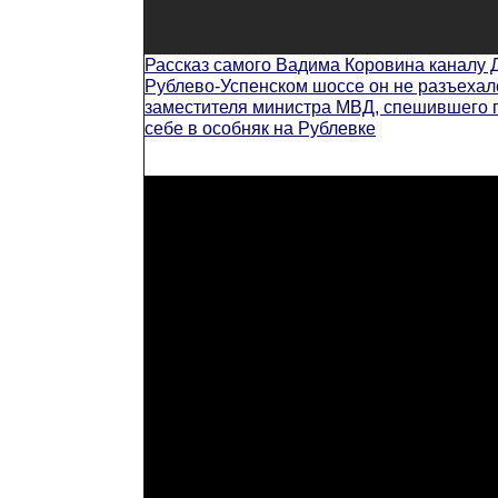
Рассказ самого Вадима Коровина каналу До
Рублево-Успенском шоссе он не разъехал
заместителя министра МВД, спешившего по
себе в особняк на Рублевке