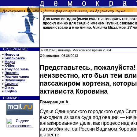
Для меня сегодня (имею счастье говорить так, пот
просил лично для себя) с именем Путина связано
нашей стране и мне лично.
Никита Михалков, 27 но
СОДЕРЖАНИЕ:
07.08.2026, пятница. Московское время 23:04
»
Новости
Обновлено:
06.06.2013
»
Библиотека
»
Медиа
»
X-files
Представьтесь, пожалуйста!
»
Хочу все знать
»
Проекты
неизвестно, кто был тем в
»
Горячая линия
»
Публикации
пассажиром кортежа, которы
»
Ссылки
»
О нас
активиста Коровина
»
English
ССЫЛКИ:
Померанцев А.
Судья Одинцовского городского суда Све
выходила из зала суда под овации — неча
ангажированном деле, как процесс над а
автомобилистов России Вадимом Коровин
в аресте.