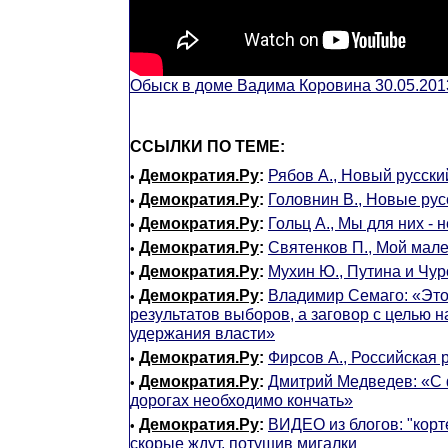
Обыск в доме Вадима Коровина 30.05.201
ССЫЛКИ ПО ТЕМЕ:
Демократия.Ру
:
Рябов А., Новый русск
•
Демократия.Ру
:
Головнин В., Новые ру
•
Демократия.Ру
:
Гольц А., Мы для них - 
•
Демократия.Ру
:
Святенков П., Мой мал
•
Демократия.Ру
:
Мухин Ю., Путина и Чур
•
Демократия.Ру
:
Владимир Семаго: «Эт
•
результатов выборов, а заговор с целью 
удержания власти»
Демократия.Ру
:
Фирсов А., Российская 
•
Демократия.Ру
:
Дмитрий Медведев: «С
•
дорогах необходимо кончать»
Демократия.Ру
:
ВИДЕО из блогов: "корт
•
скорые ждут, потушив мигалки