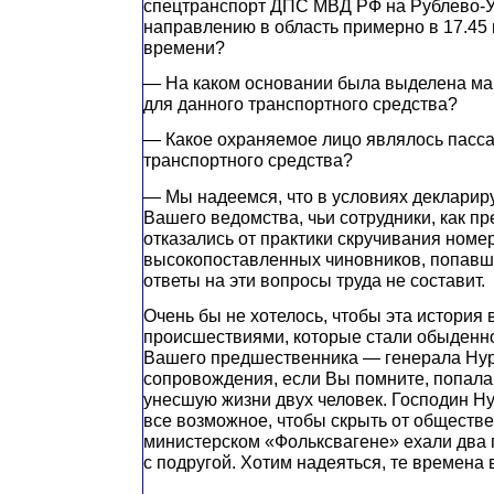
спецтранспорт ДПС МВД РФ на Рублево-У
направлению в область примерно в 17.45
времени?
— На каком основании была выделена м
для данного транспортного средства?
— Какое охраняемое лицо являлось пасс
транспортного средства?
— Мы надеемся, что в условиях декларир
Вашего ведомства, чьи сотрудники, как пр
отказались от практики скручивания номе
высокопоставленных чиновников, попавши
ответы на эти вопросы труда не составит.
Очень бы не хотелось, чтобы эта история 
происшествиями, которые стали обыденн
Вашего предшественника — генерала Нур
сопровождения, если Вы помните, попала
унесшую жизни двух человек. Господин Ну
все возможное, чтобы скрыть от обществен
министерском «Фольксвагене» ехали два
с подругой. Хотим надеяться, те времена 