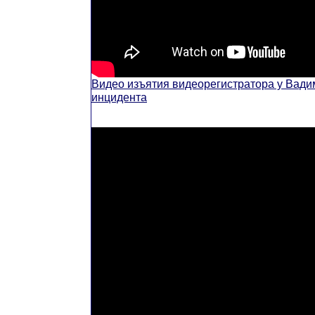
Видео изъятия видеорегистратора у Вади
инцидента