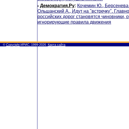
Демократия.Ру
:
Кочемин Ю., Берсенева 
•
Ольшанский А., Идут на "встречку". Глав
российских дорог становятся чиновники, 
игнорирующие правила движения
©
Copyright
ИРИС, 1999-2026
Карта сайта