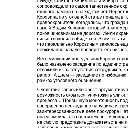
ГИБДД капитана Кириллова и майора Сер
сопровождали то самое таинственное охр
единого намека на наезд там нет. Вероятн
Коровина по уголовной статье пришла в го
правоохранители догадались, что гражда
самый Вадим Коровин, который планомерн
покоя чиновникам на дорогах. И/или охра
сильно изволило обидеться. Этим, кстати,
что параллельно Коровиным занялось еще
неожиданно начало проверять его бизнес.
Весь минувший понедельник Коровин пров
было назначено заседание по администрат
отложили из-за отсутствия сотрудников, 
рапорт. А днем — заседание по избранию
рамках уголовного обвинения.
Следствие запросило арест, аргументиру
возможность скрыться, уничтожить улики,
процесса… Привычную монотонность под
совершенно неожиданно нарушила искре
заинтересованность в деле прокурора Н
она усомнилась в состоятельности доводо
не смогло представить доказательств ни п
заявленных ими пунктов. Не услышав до