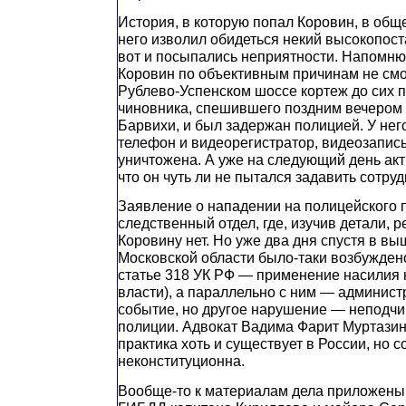
История, в которую попал Коровин, в общ
него изволил обидеться некий высокопос
вот и посыпались неприятности. Напомню
Коровин по объективным причинам не смог
Рублево-Успенском шоссе кортеж до сих п
чиновника, спешившего поздним вечером 
Барвихи, и был задержан полицией. У не
телефон и видеорегистратор, видеозапис
уничтожена. А уже на следующий день акт
что он чуть ли не пытался задавить сотру
Заявление о нападении на полицейского 
следственный отдел, где, изучив детали, р
Коровину нет. Но уже два дня спустя в в
Московской области было-таки возбуждено
статье 318 УК РФ — применение насилия 
власти), а параллельно с ним — админист
событие, но другое нарушение — неподч
полиции. Адвокат Вадима Фарит Муртазин 
практика хоть и существует в России, но 
неконституционна.
Вообще-то к материалам дела приложены