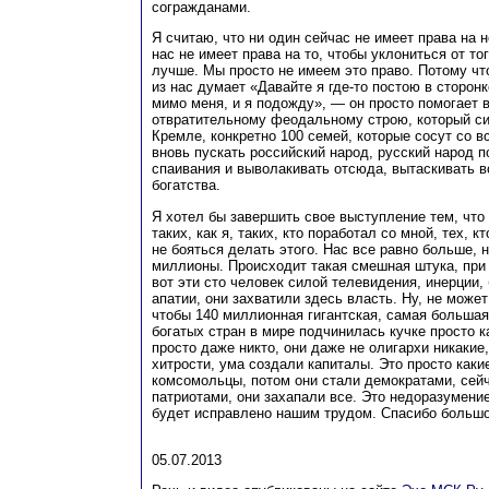
согражданами.
Я считаю, что ни один сейчас не имеет права на н
нас не имеет права на то, чтобы уклониться от то
лучше. Мы просто не имеем это право. Потому что
из нас думает «Давайте я где-то постою в сторонк
мимо меня, и я подожду», — он просто помогает 
отвратительному феодальному строю, который сид
Кремле, конкретно 100 семей, которые сосут со в
вновь пускать российский народ, русский народ п
спаивания и выволакивать отсюда, вытаскивать 
богатства.
Я хотел бы завершить свое выступление тем, что
таких, как я, таких, кто поработал со мной, тех, к
не бояться делать этого. Нас все равно больше, н
миллионы. Происходит такая смешная штука, при
вот эти сто человек силой телевидения, инерции
апатии, они захватили здесь власть. Ну, не может
чтобы 140 миллионная гигантская, самая большая
богатых стран в мире подчинилась кучке просто к
просто даже никто, они даже не олигархи никакие
хитрости, ума создали капиталы. Это просто как
комсомольцы, потом они стали демократами, сейч
патриотами, они захапали все. Это недоразумени
будет исправлено нашим трудом. Спасибо большо
05.07.2013