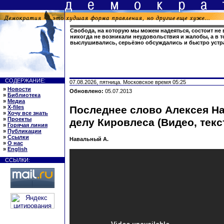
Свобода, на которую мы можем надеяться, состоит не в
никогда не возникали неудовольствия и жалобы, а в 
выслушивались, серьёзно обсуждались и быстро устр
СОДЕРЖАНИЕ:
07.08.2026, пятница. Московское время 05:25
»
Новости
Обновлено:
05.07.2013
»
Библиотека
»
Медиа
»
X-files
Последнее слово Алексея Н
»
Хочу все знать
»
Проекты
делу Кировлеса (Видео, текс
»
Горячая линия
»
Публикации
»
Ссылки
Навальный А.
»
О нас
»
English
ССЫЛКИ: