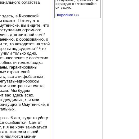
республике, о роли власти
ионального богатства
и граждан в сложившейся
ситуации.
Подробнее
>>>
т здесь, в Кировской
и сказок. Потому что
мутнинске, вы видите, что
поступления огромного
улись для жителей чем?
анению, к образованию, к
 те, то находится на этой
стороны подсудимых? Что
учили только одно,
ля населения с советских
собности только водка
аны, гарантированы
рые строят свой
сть, все эти фсбэшные
 депутаты-единороссы
там иностранные счета,
ссам. Мы будем
т вас здесь всех.
подсудимых, я и мои
, живущих в Омутнинске, в
тальных.
грозы 6 лет, куда-то убегу
все ошибаются. Сам от
т, и я не хочу заниматься
огать жителям своей
рые являются моими