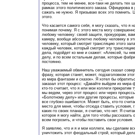
процесса, тем не менее, все-таки не делать тех 
рамках этого политического заказа. Офицерова в 
сажать не нужно. Я призываю всех это помнить. Ц
этого.
Что касается самого себя, я могу сказать, что я 
понимая почему. Я с этого места могу совершенно
любому человеку: своей защите, прокурорам, вам,
камеру, вообще абсолютно любому человеку в эт
человеку, который смотрит трансляцию этого зала
каждый человек, который смотрит эту трансляцию
дела, подойдет ко мне и скажет: «Алексей, ты не
делу, и по всем остальным делам, которые фабр
постоянно.
Наш уважаемый обвинитель сегодня сказал сове
фразу, которая станет, может, подзаголовком это
из мира фантазии и сказок». Я хотел бы обратитьс
заказал этот процесс: «Давайте выйдем из мира ф
кто-то считает, что я или мои коллеги прекратим 
мы ведем, через этот процесс или через процессы
«Болотному делу» или другие процессы, которые 
все глубоко ошибаются. Может быть, кто-то счита
место для меня, чтобы отсюда ставить условия, г
каких-то своих планах, я считаю, что нет. Я счит
которое я могу найти, для того чтобы рассказать 
всем погрозить, и чтобы поставить свои условия.
Я заявляю, что и я и мои коллеги, мы сделаем вс
уничтожить этот феодальный строй, который дела