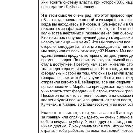
Уничтожить систему власти, при которой 83% нац
принадлежит 0,5% населения.
Я в этом смысле очень рад, что этот процесс иде
области, где очень легко выйти из мира фантазии 
когда вы находитесь в Кирове, в Куменах или в О
никакого мира фантазии и сказок нет, что 15 лет 
количества нефтяных и газовых денег, они оберн
Кто-то из нас получил лучший доступ к здравоохр
новому жилищу — к чему? Что мы получили все: и
стороне подсудимых, и те, кто находится с той 
мы получили от всех этих людей? Ничего. Мы пол
единственный продукт, который стал доступнее д
времен — водка. По паритету покупательской спо
стала доступнее. Поэтому нам всем, жителям стр
только деградация и спаивание. И это люди, кото
феодальный строй на том, что они захватили вла
генералы своих детей засунули в банки, все эти
отправили кого-то в Швейцарию, все они открыли 
целые поселки в Марбельи принадлежат единоро
уничтожать этот феодальный строй, который граби
Несмотря на то что вы меня посадили на скамью 
коллеги будем вас же и защищать от этого всего
Куменах, в Кирове, во Владивостоке и во всех ос
Если кто-то считает, что я, услышав эти 6 лет и у
за границу или спрячусь где-то, — очень сильно 
себя я никуда не убегу. У меня другого выхода не
ничем другим. Я хочу заниматься тем, чтобы пом
страны, чтобы работать на всех тех людей, кото