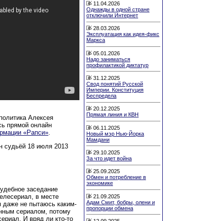
11.04.2026
Однажды в одной стране
отключили Интернет
28.03.2026
Эксплуатация как идея-фикс
Маркса
05.01.2026
Надо заниматься
профилактикой диктатур
31.12.2025
Свод понятий Русской
Империи. Конституция
Беспредела
20.12.2025
Прямая линия и КВН
политика Алексея
сь прямой онлайн
06.11.2025
ормации «Рапси»
.
Новый мэр Нью-Йорка
Мамдани
н судьёй 18 июля 2013
29.10.2025
За что идет война
25.09.2025
Обмен и потребление в
экономике
судебное заседание
телесериал, в месте
21.09.2025
Адам Смит, бобры, олени и
я даже не пытаюсь каким-
пропорции обмена
онным сериалом, потому
ериал. И вряд ли кто-то
12.09.2025