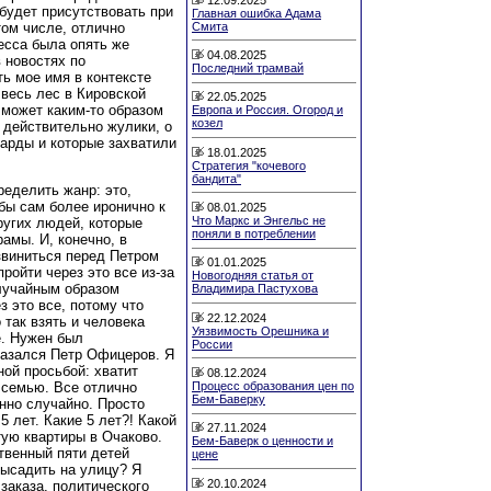
 будет присутствовать при
Главная ошибка Адама
Смита
том числе, отлично
есса была опять же
04.08.2025
в новостях по
Последний трамвай
ь мое имя в контексте
 весь лес в Кировской
22.05.2025
о может каким-то образом
Европа и Россия. Огород и
козел
е действительно жулики, о
арды и которые захватили
18.01.2025
Стратегия "кочевого
бандита"
ределить жанр: это,
 бы сам более иронично к
08.01.2025
Что Маркс и Энгельс не
ругих людей, которые
поняли в потреблении
амы. И, конечно, в
извиниться перед Петром
01.01.2025
ройти через это все из-за
Новогодняя статья от
лучайным образом
Владимира Пастухова
з это все, потому что
22.12.2024
 так взять и человека
Уязвимость Орешника и
е. Нужен был
России
казался Петр Офицеров. Я
ной просьбой: хватит
08.12.2024
Процесс образования цен по
о семью. Все отлично
Бем-Баверку
нно случайно. Просто
5 лет. Какие 5 лет?! Какой
27.11.2024
тую квартиры в Очаково.
Бем-Баверк о ценности и
твенный пяти детей
цене
высадить на улицу? Я
20.10.2024
заказа, политического