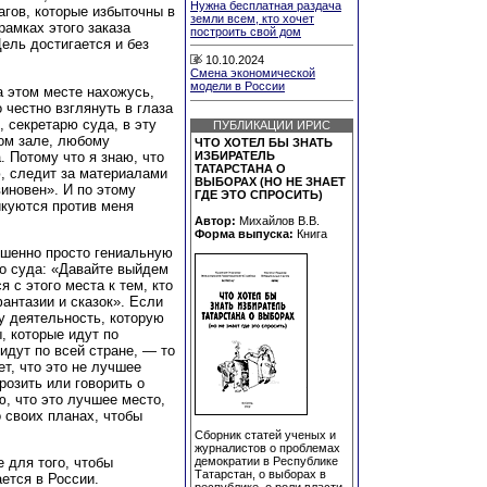
Нужна бесплатная раздача
шагов, которые избыточны в
земли всем, кто хочет
рамках этого заказа
построить свой дом
ель достигается и без
10.10.2024
Смена экономической
модели в России
на этом месте нахожусь,
 честно взглянуть в глаза
 секретарю суда, в эту
ПУБЛИКАЦИИ ИРИС
ом зале, любому
ЧТО ХОТЕЛ БЫ ЗНАТЬ
. Потому что я знаю, что
ИЗБИРАТЕЛЬ
ТАТАРСТАНА О
, следит за материалами
ВЫБОРАХ (НО НЕ ЗНАЕТ
виновен». И по этому
ГДЕ ЭТО СПРОСИТЬ)
икуются против меня
Автор:
Михайлов В.В.
Форма выпуска:
Книга
ршенно просто гениальную
го суда: «Давайте выйдем
я с этого места к тем, кто
антазии и сказок». Если
ту деятельность, которую
, которые идут по
идут по всей стране, — то
ет, что это не лучшее
розить или говорить о
аю, что это лучшее место,
о своих планах, чтобы
Сборник статей ученых и
журналистов о проблемах
е для того, чтобы
демократии в Республике
Татарстан, о выборах в
ется в России.