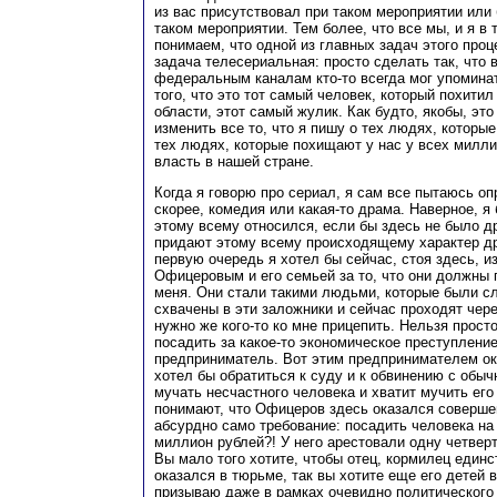
из вас присутствовал при таком мероприятии или
таком мероприятии. Тем более, что все мы, и я в 
понимаем, что одной из главных задач этого проц
задача телесериальная: просто сделать так, что 
федеральным каналам кто-то всегда мог упоминат
того, что это тот самый человек, который похитил
области, этот самый жулик. Как будто, якобы, эт
изменить все то, что я пишу о тех людях, которы
тех людях, которые похищают у нас у всех милли
власть в нашей стране.
Когда я говорю про сериал, я сам все пытаюсь оп
скорее, комедия или какая-то драма. Наверное, я
этому всему относился, если бы здесь не было д
придают этому всему происходящему характер др
первую очередь я хотел бы сейчас, стоя здесь, 
Офицеровым и его семьей за то, что они должны п
меня. Они стали такими людьми, которые были с
схвачены в эти заложники и сейчас проходят чере
нужно же кого-то ко мне прицепить. Нельзя просто
посадить за какое-то экономическое преступлени
предприниматель. Вот этим предпринимателем о
хотел бы обратиться к суду и к обвинению с обыч
мучать несчастного человека и хватит мучить ег
понимают, что Офицеров здесь оказался соверше
абсурдно само требование: посадить человека на 
миллион рублей?! У него арестовали одну четвер
Вы мало того хотите, чтобы отец, кормилец единс
оказался в тюрьме, так вы хотите еще его детей 
призываю даже в рамках очевидно политического 