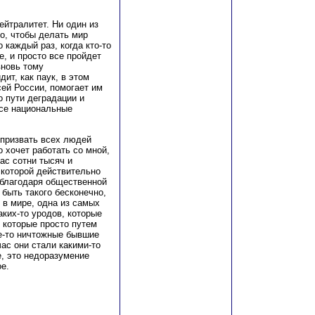
ейтралитет. Ни один из
го, чтобы делать мир
 каждый раз, когда кто-то
е, и просто все пройдет
вновь тому
ит, как паук, в этом
сей России, помогает им
о пути деградации и
все национальные
 призвать всех людей
то хочет работать со мной,
ас сотни тысяч и
 которой действительно
, благодаря общественной
 быть такого бесконечно,
 в мире, одна из самых
аких-то уродов, которые
, которые просто путем
ие-то ничтожные бывшие
ас они стали какими-то
е, это недоразумение
е.