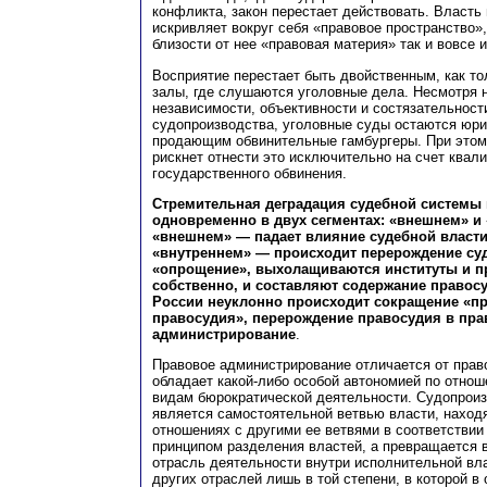
конфликта, закон перестает действовать. Власть
искривляет вокруг себя «правовое пространство»
близости от нее «правовая материя» так и вовсе и
Восприятие перестает быть двойственным, как т
залы, где слушаются уголовные дела. Несмотря н
независимости, объективности и состязательност
судопроизводства, уголовные суды остаются юр
продающим обвинительные гамбургеры. При этом 
рискнет отнести это исключительно на счет ква
государственного обвинения.
Стремительная деградация судебной системы
одновременно в двух сегментах: «внешнем» и
«внешнем» — падает влияние судебной власти 
«внутреннем» — происходит перерождение суд
«опрощение», выхолащиваются институты и пр
собственно, и составляют содержание правосу
России неуклонно происходит сокращение «пр
правосудия», перерождение правосудия в пра
администрирование
.
Правовое администрирование отличается от право
обладает какой-либо особой автономией по отнош
видам бюрократической деятельности. Судопроиз
является самостоятельной ветвью власти, наход
отношениях с другими ее ветвями в соответствии
принципом разделения властей, а превращается
отрасль деятельности внутри исполнительной вл
других отраслей лишь в той степени, в которой в