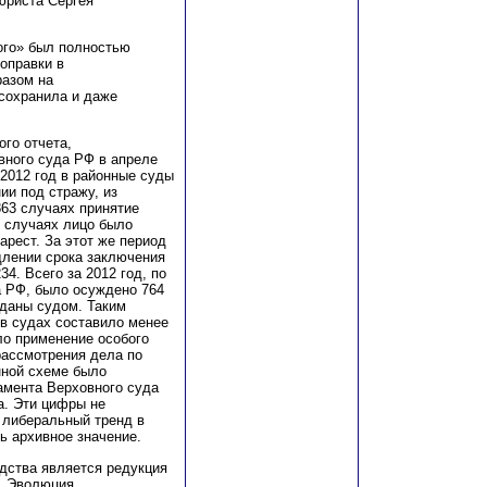
юриста Сергея
ого» был полностью
поправки в
разом на
 сохранила и даже
го отчета,
вного суда РФ в апреле
а 2012 год в районные суды
ии под стражу, из
863 случаях принятие
7 случаях лицо было
арест. За этот же период
длении срока заключения
4. Всего за 2012 год, по
а РФ, было осуждено 764
вданы судом. Таким
 в судах составило менее
ло применение особого
рассмотрения дела по
нной схеме было
амента Верховного суда
та. Эти цифры не
 либеральный тренд в
ь архивное значение.
дства является редукция
. Эволюция