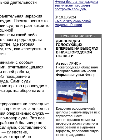
Нужна бесплатная раздача
льной деятельности
земли всем, кто хочет
построить свой дом
ранительная иерархия
10.10.2024
судия. Прежде всего это
Смена экономической
модели в России
ии суд не играет какой-то
ершиной
 лишены какой-либо
ПУБЛИКАЦИИ ИРИС
то своего рода отделы
ДИПЛОМ ДЛЯ
стве, где готовая
ГОЛОСУЮЩИХ
д тем, как «поступить в
ВПЕРВЫЕ НА ВЫБОРАХ
В НИЖЕГОРОДСКОЙ
вия.
ОБЛАСТИ
вниками с особым
Автор:
ИРИС и
ками, отчитывающимися
Нижегородская областная
избирательная комиссия
м своей работы,
Форма выпуска:
Флаер
Их поощрение и
руда. Сами суды
нистерства правосудия»,
истерства обороны или
стрирования «и последние
я в прямом смысле слова
Красочно оформленный
диплом символизирует всю
твия оперативных служб —
торжественность
приговор суда. Это все
неповторимого момента
 районной больнице во
первого в жизни участия в
силиума, составленного
голосовании и выражает
гордость, переполняющую
ы — следствие,
юного гражданина.
плиментарный по