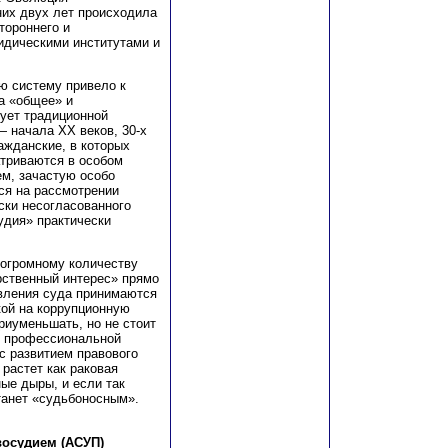
них двух лет происходила
тороннего и
идическими институтами и
ю систему привело к
а «общее» и
вует традиционной
— начала XX веков, 30-х
ражданские, в которых
атриваются в особом
м, зачастую особо
ся на рассмотрении
ски несогласованного
удия» практически
 огромному количеству
рственный интерес» прямо
овления суда принимаются
кой на коррупционную
риуменьшать, но не стоит
ю профессиональной
с развитием правового
растет как раковая
ные дыры, и если так
танет «судьбоносным».
восудием (АСУП)