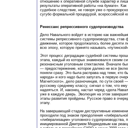
отношению к оперативной службе характер и лиш
результаты оперативной работы «на бумаге». Как 
судебное следствие, не говоря уже о прокурорск
сугубо формальной процедурой, всероссийской ю
Ренессанс репрессивного судопроизводства
Дело Навального войдет в историю как важнейши
системы репрессивного судопроизводства, став 
движении, которое продолжалось более десяти лет
всю эпоху, которую принято называть «путинской
Этот процесс деградации судебной системы прош
этапа, каждый из которых знаменовался своим с
резонансным уголовным спектаклем. Вначале бы
— предостережение, которое далеко не все (вклю
поняли сразу. Это была расправа над теми, кто б
народа» и кого надо было запугать в первую оче
Магнитского», дело разночинцев, по сути своей 
русскому среднему классу, сигнал о том, что ему 
надеяться. И, наконец, настал черед «дела Навал
уже в каждую дверь. Эволюция на этом завершил
этапы развития пройдены. Русское право в очере
этапу.
На завершающей стадии деструктивные изменени
проходили под знаком преодоления «либерально
«либерализации» уголовного судопроизводства, п
инициированной Дмитрием Медведевым как реакц