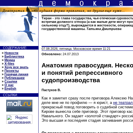
Тиран - это глава государства, чья отеческая суровост
встречая должного отпора (а как малые дети могут пр
сильному отцу?), вырождается в жестокости, опираю
государственной машины.
Татьяна Дмитриева
СОДЕРЖАНИЕ:
07.08.2026, пятница. Московское время 11:21
»
Новости
Обновлено:
24.07.2013
»
Библиотека
»
Медиа
»
X-files
Анатомия правосудия. Неско
»
Хочу все знать
»
Проекты
и понятий репрессивного
»
Горячая линия
»
Публикации
судопроизводства
»
Ссылки
»
О нас
»
English
Пастухов В.
ССЫЛКИ:
Как я заметил сразу после приговора Алексею На
деле мне не по профилю — я юрист, а
не театрал
прекрасный повод поговорить о судебной системе
Кирове вынесла себе приговор. Этот приговор кас
Навального. Он задает «золотой стандарт» росси
Это высшая и последняя стадия загнивания росс