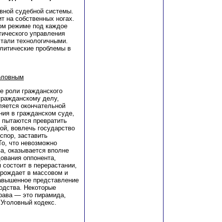
вной судебной системы.
т на собственных ногах.
ном режиме под каждое
тического управления
стали технологичными.
олитические проблемы в
головным
е роли гражданского
гражданскому делу,
ляется окончательной
ния в гражданском суде,
 пытаются превратить
ой, вовлечь государство
спор, заставить
То, что невозможно
а, оказывается вполне
ования оппонента,
 состоит в перерастании,
 рождает в массовом и
авышенное представление
водства. Некоторые
рава — это пирамида,
 Уголовный кодекс.