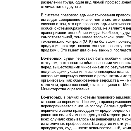
разделении труда, один вид любой профессиона
отличается от другого.
В системе правового администрирования правоох
выглядит совершенно иначе, чем в системе право
связано с тем, что при правовом администрирован
особой системообразующей роли, не является в
правоприменительной пирамиды. Наоборот, суды
самостоятельной, тем более творческой, роли. Э
технического контроля (ОТК) на большом производ
продукция проходит окончательную проверку пере
продажу». Это имеет два очень важных последст
Во-первых
, судьи перестают быть особыми чино
статусом, а становятся обыкновенными чиновни
перед вышестоящими чиновниками по результата
получающими указания и выполняющими планы. 
наказание напрямую связано с результатами их т
организованы как обыкновенные ведомства — «ми
мало чем, кроме названий, отличающиеся от Мин
Министерства образования.
Во-вторых
, в рамках системы правового админи
становятся первыми». Пирамида правоприменени
переворачивается с ног на голову. Сегодня дейс
первичного звена правосудия — предопределяют 
равно как если бы мнение дежурной медсестры в
всех случаях оказывалось бы решающим для кон
из столичных профессоров. Все другие институт
прокуратура, суд — носят вспомогательный, ком