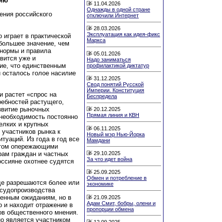
нию
11.04.2026
Однажды в одной стране
ения российского
отключили Интернет
28.03.2026
Эксплуатация как идея-фикс
 играет в практической
Маркса
большее значение, чем
 нормы и правила
05.01.2026
вится уже и
Надо заниматься
ие, что единственным
профилактикой диктатур
 осталось голое насилие
31.12.2025
Свод понятий Русской
Империи. Конституция
и растет «спрос на
Беспредела
ребностей растущего,
азвитие рыночных
20.12.2025
Прямая линия и КВН
необходимость постоянно
елких и крупных
06.11.2025
 участников рынка к
Новый мэр Нью-Йорка
уаций. Из года в год все
Мамдани
этом опережающими
29.10.2025
рам граждан и частных
За что идет война
россияне охотнее судятся
25.09.2025
Обмен и потребление в
е разрешаются более или
экономике
 судопроизводства
венным ожиданиям, но в
21.09.2025
Адам Смит, бобры, олени и
 и находит отражение в
пропорции обмена
ов общественного мнения.
но является участником
12.09.2025