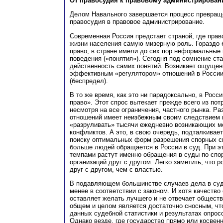
От правосудия к правовому администрирова
Делом Навального завершается процесс превращ
правосудия в правовое администрирование.
Современная Россия предстает страной, где право
жизни населения самую мизерную роль. Гораздо 
право, в стране имели до сих пор неформальные
поведения («понятия»). Сегодня под сомнение ста
действенность самих понятий. Возникает ощущен
эффективным «регулятором» отношений в России
(беспредел).
В то же время, как это ни парадоксально, в Росси
право». Этот спрос вытекает прежде всего из пот
несмотря на все ограничения, частного рынка. Р
отношений имеет неизбежным своим следствием 
«разруливать» тысячи ежедневно возникающих м
конфликтов. А это, в свою очередь, подталкивает
поиску оптимальных форм разрешения спорных сит
больше людей обращается в России в суд. При 
темпами растут именно обращения в суды по спо
организаций друг с другом. Легко заметить, что 
друг с другом, чем с властью.
В подавляющем большинстве случаев дела в суд
менее в соответствии с законом. И хотя качество
оставляет желать лучшего и не отвечает общест
общем и целом является достаточно сносным, что
данных судебной статистики и результатах опрос
Однако везде, где государство прямо или косвен