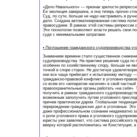
«Дело Навального» — признак зрелости репресси
Ее эволюция завершена, и она теперь прочно стои
Суд, по сути, больше не надо настраивать в руч
дело. Создана автоматизированная система поли
правосудием. В рамках этой системы репрессии 
Эти технологии позволяют власти решать свои п
суде с минимальными затратами.
• Поглощение гражданского судопроизводства у
Знамением времени стало существенное снижени
судопроизводства. На практике решение суда по 
особенно по хозяйственному спору, больше не яв
точкой в споре сторон. Не достигнув удовлетворе
они все чаще прибегают к испытанному методу —
гражданско-правовой конфликт в уголовно-правов
со всем его «аппаратом насилия» в свой частный 
правоохранительные органы работать «на себя». 
получить в рамках гражданского судопроизводств
возможным заполучить путем уголовного преслед
причем практически даром. Глобальная тенденция
перерождении гражданских дел в уголовные. Это
даже профессиональном сознании неадекватно з
о роли уголовного права и уголовного судопроиз
юристы уже заявляют, что система российского п
вверху которой расположилась не Конституция, а