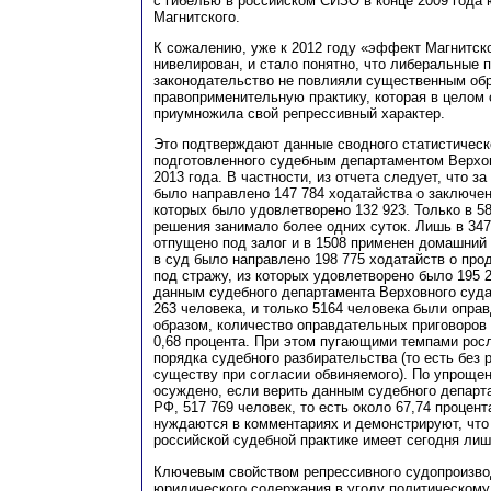
с гибелью в российском СИЗО в конце 2009 года 
Магнитского.
К сожалению, уже к 2012 году «эффект Магнитск
нивелирован, и стало понятно, что либеральные 
законодательство не повлияли существенным об
правоприменительную практику, которая в целом
приумножила свой репрессивный характер.
Это подтверждают данные сводного статистическо
подготовленного судебным департаментом Верхо
2013 года. В частности, из отчета следует, что з
было направлено 147 784 ходатайства о заключен
которых было удовлетворено 132 923. Только в 5
решения занимало более одних суток. Лишь в 34
отпущено под залог и в 1508 применен домашний 
в суд было направлено 198 775 ходатайств о про
под стражу, из которых удовлетворено было 195 23
данным судебного департамента Верховного суд
263 человека, и только 5164 человека были опра
образом, количество оправдательных приговоров
0,68 процента. При этом пугающими темпами рос
порядка судебного разбирательства (то есть без 
существу при согласии обвиняемого). По упроще
осуждено, если верить данным судебного департ
РФ, 517 769 человек, то есть около 67,74 процен
нуждаются в комментариях и демонстрируют, что
российской судебной практике имеет сегодня лиш
Ключевым свойством репрессивного судопроизво
юридического содержания в угоду политическому