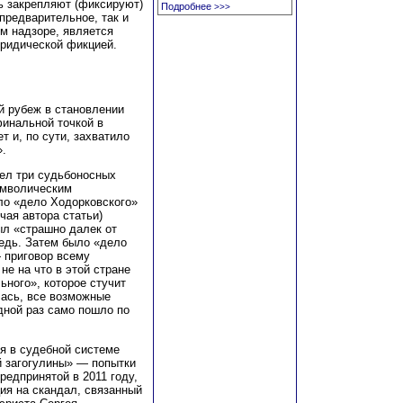
ь закрепляют (фиксируют)
Подробнее
>>>
предварительное, так и
ом надзоре, является
ридической фикцией.
й рубеж в становлении
финальной точкой в
 и, по сути, захватило
».
ел три судьбоносных
имволическим
ло «дело Ходорковского»
чая автора статьи)
ыл «страшно далек от
редь. Затем было «дело
— приговор всему
не на что в этой стране
ьного», которое стучит
ась, все возможные
дной раз само пошло по
я в судебной системе
й загогулины» — попытки
редпринятой в 2011 году,
ия на скандал, связанный