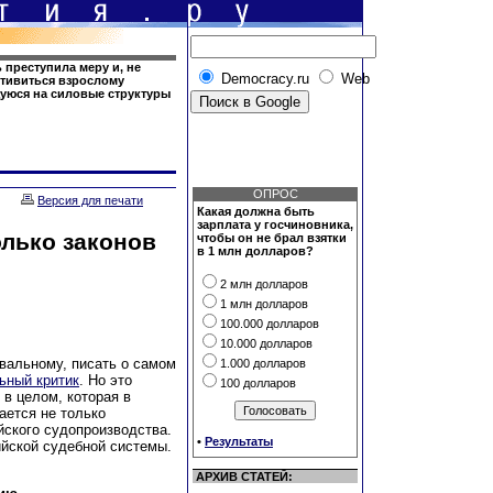
ь преступила меру и, не
Democracy.ru
Web
отивиться взрослому
щуюся на силовые структуры
ОПРОС
Версия для печати
Какая должна быть
зарплата у госчиновника,
лько законов
чтобы он не брал взятки
в 1 млн долларов?
2 млн долларов
1 млн долларов
100.000 долларов
10.000 долларов
вальному, писать о самом
1.000 долларов
ьный критик
. Но это
100 долларов
 в целом, которая в
ается не только
йского судопроизводства.
•
Результаты
ийской судебной системы.
АРХИВ СТАТЕЙ: