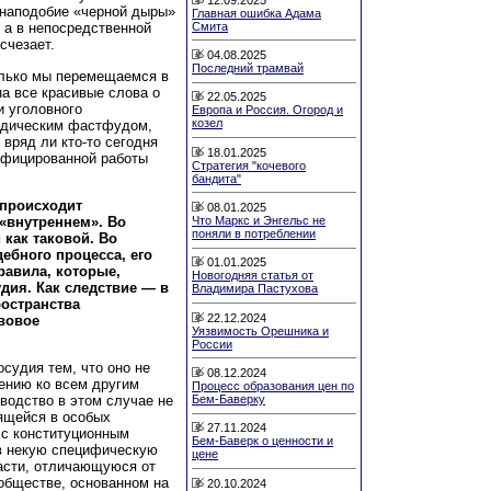
 наподобие «черной дыры»
Главная ошибка Адама
Смита
, а в непосредственной
счезает.
04.08.2025
Последний трамвай
олько мы перемещаемся в
а все красивые слова о
22.05.2025
и уголовного
Европа и Россия. Огород и
козел
идическим фастфудом,
вряд ли кто-то сегодня
18.01.2025
лифицированной работы
Стратегия "кочевого
бандита"
 происходит
08.01.2025
 «внутреннем». Во
Что Маркс и Энгельс не
поняли в потреблении
как таковой. Во
ебного процесса, его
01.01.2025
авила, которые,
Новогодняя статья от
дия. Как следствие — в
Владимира Пастухова
остранства
22.12.2024
вовое
Уязвимость Орешника и
России
судия тем, что оно не
08.12.2024
ению ко всем другим
Процесс образования цен по
Бем-Баверку
водство в этом случае не
ящейся в особых
27.11.2024
 с конституционным
Бем-Баверк о ценности и
 в некую специфическую
цене
асти, отличающуюся от
 обществе, основанном на
20.10.2024