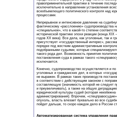
правоприменительной практики в течение послед
исключительно в направлении установления всес
всеобъемлющего политического контроля над юр
процессами.
Непрерывное и интенсивное давление на судебну
фактическому «расслоению» судопроизводства н
«специальное», что в какой-то степени соответст
исторической практике эпохи реакции (конца XIX 
годов XX века). Все дела, как уголовные, так и г
присутствует «государственный интерес», рассм
порядке под жестким административным контроле
подобранными судьями, которые специализируют
такого рода дел. Возможность принятия политиче
постановления суда в рамках такого «спецправос
исключается.
Конечно, судопроизводство осуществляется и по
уголовных и гражданских дел, в которых «госуда
не выражен. В рамках таких производств постан
в соответствии с действующим законом с поправ
составляющую (значимость которой не следует п
и преувеличивать), а также на общую деградаци
юридической культуры судей (которая неизбежна 
администрирования). Впрочем, «спецправосудие» 
опухоль, власть влезает буквально во все судеб
пойдет дальше, то скоро каждое дело в России с
Автоматизированная система управления пра