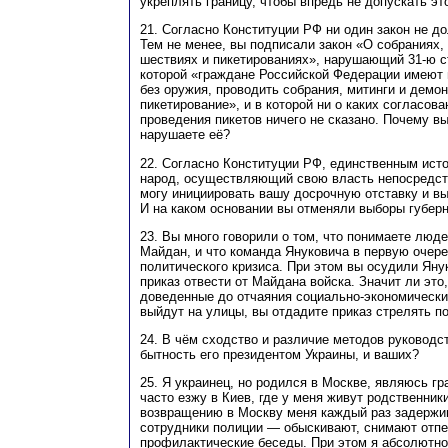
укреплять границу, чтобы впредь не допускать эт
21. Согласно Конституции РФ ни один закон не д
Тем не менее, вы подписали закон «О собраниях,
шествиях и пикетированиях», нарушающий 31-ю с
которой «граждане Российской Федерации имеют 
без оружия, проводить собрания, митинги и демо
пикетирование», и в которой ни о каких согласов
проведения пикетов ничего не сказано. Почему вы
нарушаете её?
22. Согласно Конституции РФ, единственным ист
народ, осуществляющий свою власть непосредст
могу инициировать вашу досрочную отставку и в
И на каком основании вы отменяли выборы губер
23. Вы много говорили о том, что понимаете люд
Майдан, и что команда Януковича в первую очере
политического кризиса. При этом вы осудили Янук
приказ отвести от Майдана войска. Значит ли это,
доведенные до отчаяния социально-экономически
выйдут на улицы, вы отдадите приказ стрелять п
24. В чём сходство и различие методов руководс
бытность его президентом Украины, и ваших?
25. Я украинец, но родился в Москве, являюсь г
часто езжу в Киев, где у меня живут родственники
возвращению в Москву меня каждый раз задержи
сотрудники полиции — обыскивают, снимают отпе
профилактические беседы. При этом я абсолютн