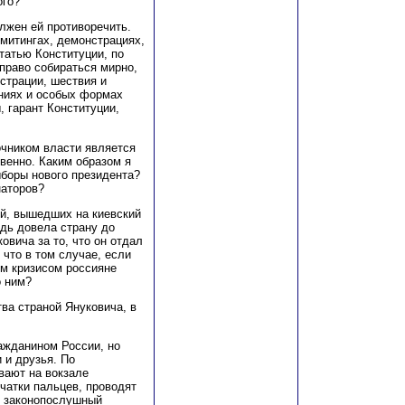
ого?
олжен ей противоречить.
 митингах, демонстрациях,
татью Конституции, по
право собираться мирно,
нстрации, шествия и
аниях и особых формах
, гарант Конституции,
очником власти является
венно. Каким образом я
ыборы нового президента?
наторов?
ей, вышедших на киевский
дь довела страну до
овича за то, что он отдал
 что в том случае, если
м кризисом россияне
о ним?
тва страной Януковича, в
ражданином России, но
 и друзья. По
вают на вокзале
чатки пальцев, проводят
о законопослушный