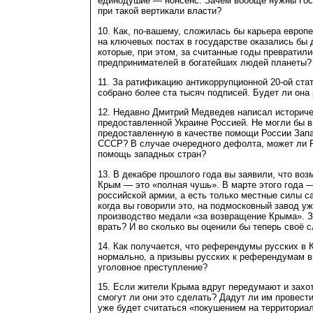
единодушие — нонсенс. Зачем вообще нужны Гос
при такой вертикали власти?
10. Как, по-вашему, сложилась бы карьера европе
на ключевых постах в государстве оказались бы 
которые, при этом, за считанные годы превратили
предпринимателей в богатейших людей планеты?
11. За ратификацию антикоррупционной 20-ой ст
собрано более ста тысяч подписей. Будет ли она
12. Недавно Дмитрий Медведев написал историче
предоставленной Украине Россией. Не могли бы в
предоставленную в качестве помощи России Зап
СССР? В случае очередного дефолта, может ли 
помощь западных стран?
13. В декабре прошлого года вы заявили, что воз
Крым — это «полная чушь». В марте этого года —
российской армии, а есть только местные силы с
когда вы говорили это, на подмосковный завод уж
производство медали «за возвращение Крыма». З
врать? И во сколько вы оценили бы теперь своё 
14. Как получается, что референдумы русских в
нормально, а призывы русских к референдумам 
уголовное преступление?
15. Если жители Крыма вдруг передумают и захот
смогут ли они это сделать? Дадут ли им провест
уже будет считаться «покушением на территориа