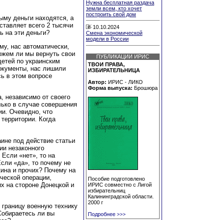
Нужна бесплатная раздача
земли всем, кто хочет
построить свой дом
ыму деньги находятся, а
ставляет всего 2 тысячи
10.10.2024
ь на эти деньги?
Смена экономической
модели в России
у, нас автоматически,
ожем ли мы вернуть свои
ПУБЛИКАЦИИ ИРИС
детей по украинским
ТВОИ ПРАВА,
окументы, нас лишили
ИЗБИРАТЕЛЬНИЦА
ь в этом вопросе
Автор:
ИРИС - ЛИКО
Форма выпуска:
Брошюра
, независимо от своего
лько в случае совершения
и. Очевидно, что
 территории. Когда
ине под действие статьи
ии незаконного
Если «нет», то на
Если «да», то почему не
кина и прочих? Почему на
ческой операции,
Пособие подготовлено
х на стороне Донецкой и
ИРИС совместно с Лигой
избирательниц
Калининградской области.
2000 г
ю границу военную технику
Собираетесь ли вы
Подробнее
>>>