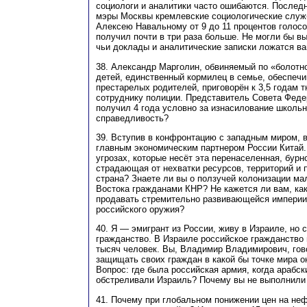
социологи и аналитики часто ошибаются. Последн
мэры Москвы кремлевские социологические служ
Алексею Навальному от 9 до 11 процентов голосо
получил почти в три раза больше. Не могли бы в
чьи доклады и аналитические записки ложатся ва
38. Александр Марголин, обвиняемый по «болотн
детей, единственный кормилец в семье, обеспечи
престарелых родителей, приговорён к 3,5 годам 
сотруднику полиции. Представитель Совета Феде
получил 4 года условно за изнасилование школьн
справедливость?
39. Вступив в конфронтацию с западным миром, 
главным экономическим партнером России Китай. 
угрозах, которые несёт эта перенаселенная, бур
страдающая от нехватки ресурсов, территорий и 
страна? Знаете ли вы о ползучей колонизации м
Востока гражданами КНР? Не кажется ли вам, ка
продавать стремительно развивающейся империи
российского оружия?
40. Я — эмигрант из России, живу в Израиле, но 
гражданство. В Израиле российское гражданство
тысяч человек. Вы, Владимир Владимирович, гов
защищать своих граждан в какой бы точке мира о
Вопрос: где была российская армия, когда арабск
обстреливали Израиль? Почему вы не выполнили
41. Почему при глобальном понижении цен на неф