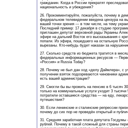
гражданин. Когда в России прекратят преследова
национальность и убеждения?
26. Прокомментируйте, пожалуйста, почему в дем
федеральном телевидении введена цензура на вы
вашей точки зрения — в том числе, на тему украи
Последний пример: 17 декабря в студию програм
приглашен депутат верховной рады Украины Алек
эфире на дальний Восток его высказывания с кри
попали. Из эфира, пошедшего на остальную Росс
вырезаны. Кто-нибудь будет наказан за нарушен
27. Сколько средств из бюджета тратится в меся
федеральных информационных ресурсов — Перво
«Россия» и Russia Today?
28. Почему не был дан ход «делу Даймлера», с уч
получении взяток подозреваются чиновники админ
есть вашей администрации?
29. Смогли бы вы прожить на пенсию в 6 тысяч 30
только на коммунальные услуги уходит 3 тысячи 
потратили оставшиеся средства — на еду, лекарс
путешествия?
30. Если ленинские и сталинские репрессии приз
почему до сих пор не проведён открытый и публ
31. Средняя заработная плата депутата Госдумы
рублей. Почему в такой сложный для страны пер