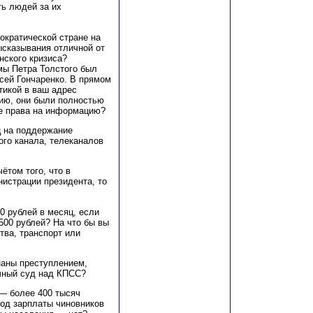
ть людей за их
ократической стране на
сказывания отличной от
нского кризиса?
мы Петра Толстого был
сей Гончаренко. В прямом
тикой в ваш адрес
ию, они были полностью
ие права на информацию?
ц на поддержание
го канала, телеканалов
ётом того, что в
истрации президента, то
0 рублей в месяц, если
500 рублей? На что бы вы
тва, транспорт или
наны преступлением,
ичный суд над КПСС?
 — более 400 тысяч
иод зарплаты чиновников