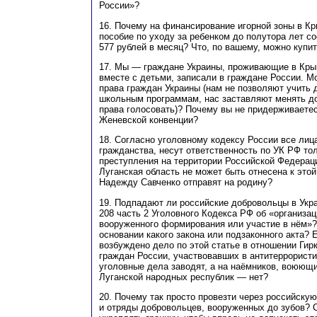
России»?
16. Почему на финансирование игорной зоны в Кр
пособие по уходу за ребенком до полутора лет со
577 рублей в месяц? Что, по вашему, можно купит
17. Мы — граждане Украины, проживающие в Крым
вместе с детьми, записали в граждане России. М
права граждан Украины (нам не позволяют учить 
школьным программам, нас заставляют менять д
права голосовать)? Почему вы не придерживаетес
Женевской конвенции?
18. Согласно уголовному кодексу России все лица
гражданства, несут ответственность по УК РФ то
преступления на территории Российской Федераци
Луганская область не может быть отнесена к этой
Надежду Савченко отправят на родину?
19. Подпадают ли российские добровольцы в Укра
208 часть 2 Уголовного Кодекса РФ об «организац
вооруженного формирования или участие в нём»? 
основании какого закона или подзаконного акта? 
возбуждено дело по этой статье в отношении Гир
граждан России, участвовавших в антитеррористи
уголовные дела заводят, а на наёмников, воюющи
Луганской народных республик — нет?
20. Почему так просто провезти через российску
и отряды добровольцев, вооруженных до зубов? 