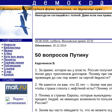
Никогда не соглашайся с толпой. Даже если она права
СОДЕРЖАНИЕ:
08.08.2026, суббота. Московское время 13:32
»
Новости
Обновлено:
20.12.2014
»
Библиотека
»
Медиа
»
X-files
50 вопросов Путину
»
Хочу все знать
»
Проекты
»
Горячая линия
Кадочников В.
»
Публикации
»
Ссылки
1. За время, которое вы у власти, Россия получи
»
О нас
более двух триллионов долларов. Почему при та
»
English
провинция до сих пор живет за чертой бедности?
ССЫЛКИ:
2. Не кажется ли вам, что 15 лет — более чем ре
чтобы страна слезла с нефтяной иглы? Почему э
3. Почему в странах Европы, которые вынуждены п
процент людей, не имеющих возможности пользов
России?
4. Зачем вы часто обещаете то, что не можете 