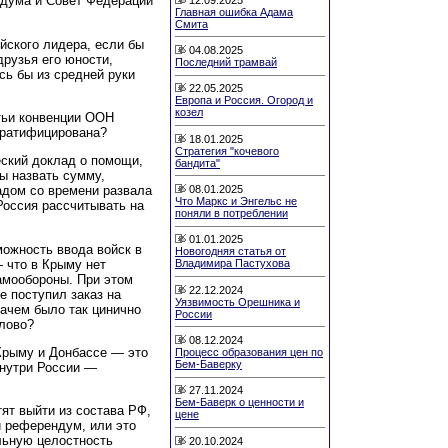
дума и Совет Федерации
Главная ошибка Адама
Смита
йского лидера, если бы
04.08.2025
друзья его юности,
Последний трамвай
сь бы из средней руки
22.05.2025
Европа и Россия. Огород и
козел
атьи конвенции ООН
 ратифицирована?
18.01.2025
Стратегия "кочевого
ский доклад о помощи,
бандита"
ы назвать сумму,
08.01.2025
адом со времени развала
Что Маркс и Энгельс не
Россия рассчитывать на
поняли в потреблении
01.01.2025
можность ввода войск в
Новогодняя статья от
 что в Крыму нет
Владимира Пастухова
амообороны. При этом
22.12.2024
е поступил заказ на
Уязвимость Орешника и
ачем было так цинично
России
слово?
08.12.2024
 Крыму и Донбассе — это
Процесс образования цен по
Бем-Баверку
внутри России —
27.11.2024
Бем-Баверк о ценности и
ят выйти из состава РФ,
цене
и референдум, или это
льную целостность
20.10.2024