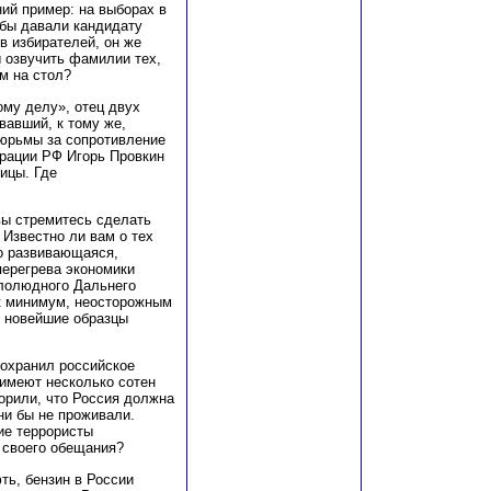
ий пример: на выборах в
бы давали кандидату
в избирателей, он же
ы озвучить фамилии тех,
м на стол?
ому делу», отец двух
вавший, к тому же,
тюрьмы за сопротивление
рации РФ Игорь Провкин
ицы. Где
вы стремитесь сделать
Известно ли вам о тех
но развивающаяся,
перегрева экономики
алолюдного Дальнего
к минимум, неосторожным
 новейшие образцы
сохранил российское
 имеют несколько сотен
орили, что Россия должна
ни бы не проживали.
ие террористы
 своего обещания?
ть, бензин в России