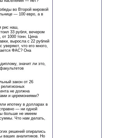
ты населения — нет?
победы во Второй мировой
льнице — 100 евро, а в
и рис наш,
тоил 33 рубля, вечером
, от 1000 тонн. Цена
авки, выросла с 22 рублей
с уверяют, что его много,
мается ФАС? Она
 диплому, значит ли это,
 факультетов
льный закон от 26
о религиозных
дента не должна
ами и церемониями?
яли ипотеку в долларах в
справно — ни одной
мы больше не имеем
суммы. Что нам делать,
ногих решений опирались
ы ваших аналитиков. Но