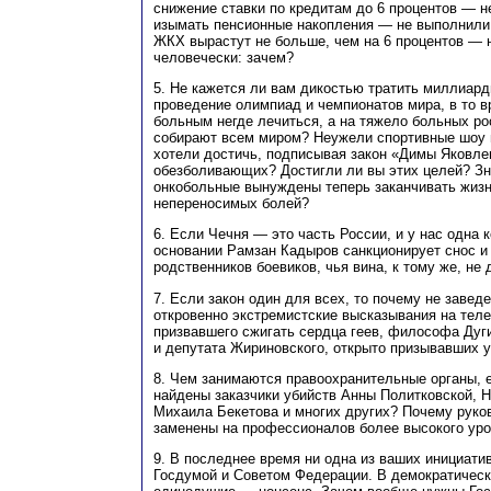
снижение ставки по кредитам до 6 процентов — 
изымать пенсионные накопления — не выполнили
ЖКХ вырастут не больше, чем на 6 процентов — н
человечески: зачем?
5. Не кажется ли вам дикостью тратить миллиар
проведение олимпиад и чемпионатов мира, в то в
больным негде лечиться, а на тяжело больных ро
собирают всем миром? Неужели спортивные шоу 
хотели достичь, подписывая закон «Димы Яковлев
обезболивающих? Достигли ли вы этих целей? Зна
онкобольные вынуждены теперь заканчивать жизн
непереносимых болей?
6. Если Чечня — это часть России, и у нас одна к
основании Рамзан Кадыров санкционирует снос и
родственников боевиков, чья вина, к тому же, не
7. Если закон один для всех, то почему не завед
откровенно экстремистские высказывания на тел
призвавшего сжигать сердца геев, философа Дуг
и депутата Жириновского, открыто призывавших 
8. Чем занимаются правоохранительные органы, е
найдены заказчики убийств Анны Политковской, 
Михаила Бекетова и многих других? Почему руко
заменены на профессионалов более высокого ур
9. В последнее время ни одна из ваших инициати
Госдумой и Советом Федерации. В демократическ