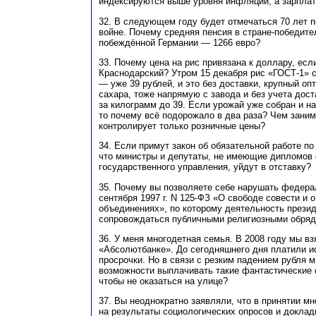
индексируются выше уровня инфляции, а зарпла
32. В следующем году будет отмечаться 70 лет 
войне. Почему средняя пенсия в стране-победите
побеждённой Германии — 1266 евро?
33. Почему цена на рис привязана к доллару, есл
Краснодарский? Утром 15 декабря рис «ГОСТ-1» с
— уже 39 рублей, и это без доставки, крупный опт
сахара, тоже напрямую с завода и без учета дост
за килограмм до 39. Если урожай уже собран и на
то почему всё подорожало в два раза? Чем зани
контролирует только розничные цены?
34. Если примут закон об обязательной работе по
что министры и депутаты, не имеющие дипломов
государственного управления, уйдут в отставку?
35. Почему вы позволяете себе нарушать федера
сентября 1997 г. N 125-ФЗ «О свободе совести и 
объединениях», по которому деятельность прези
сопровождаться публичными религиозными обряд
36. У меня многодетная семья. В 2008 году мы вз
«Абсолютбанке». До сегодняшнего дня платили и
просрочки. Но в связи с резким падением рубля 
возможности выплачивать такие фантастические 
чтобы не оказаться на улице?
37. Вы неоднократно заявляли, что в принятии м
на результаты социологических опросов и доклад