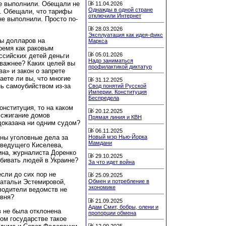
не выполнили. Обещали не
11.04.2026
Однажды в одной стране
. Обещали, что тарифы
отключили Интернет
е выполнили. Просто по-
28.03.2026
Эксплуатация как идея-фикс
ды долларов на
Маркса
ремя как раковым
05.01.2026
ссийских детей деньги
Надо заниматься
важнее? Каких целей вы
профилактикой диктатур
а» и закон о запрете
ете ли вы, что многие
31.12.2025
ь самоубийством из-за
Свод понятий Русской
Империи. Конституция
Беспредела
онституция, то на каком
20.12.2025
 сжигание домов
Прямая линия и КВН
 доказана ни одним судом?
06.11.2025
Новый мэр Нью-Йорка
ены уголовные дела за
Мамдани
еведущего Киселева,
ина, журналиста Доренко
29.10.2025
убивать людей в Украине?
За что идет война
сли до сих пор не
25.09.2025
Натальи Эстемировой,
Обмен и потребление в
экономике
водители ведомств не
овня?
21.09.2025
Адам Смит, бобры, олени и
в не была отклонена
пропорции обмена
ом государстве такое
12.09.2025