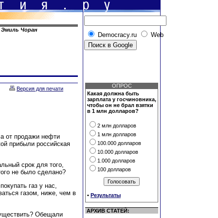
.
Эмиль Чоран
Democracy.ru
Web
ОПРОС
Версия для печати
Какая должна быть
зарплата у госчиновника,
чтобы он не брал взятки
в 1 млн долларов?
2 млн долларов
1 млн долларов
ла от продажи нефти
кой прибыли российская
100.000 долларов
10.000 долларов
1.000 долларов
альный срок для того,
100 долларов
того не было сделано?
окупать газ у нас,
аться газом, ниже, чем в
•
Результаты
АРХИВ СТАТЕЙ:
осуществить? Обещали