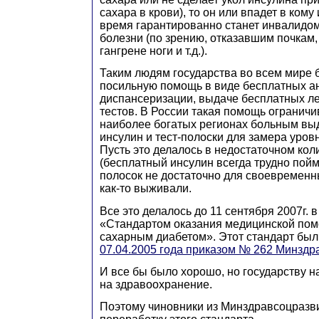
сахара в крови), то он или впадет в кому
время гарантированно станет инвалидо
болезни (по зрению, отказавшим почкам
гангрене ноги и т.д.).
Таким людям государства во всем мире 
посильную помощь в виде бесплатных а
диспансеризации, выдаче бесплатных ле
тестов. В России такая помощь ограничив
наиболее богатых регионах больным вы
инсулин и тест-полоски для замера уров
Пусть это делалось в недостаточном кол
(бесплатный инсулин всегда трудно пойма
полосок не достаточно для своевременн
как-то выживали.
Все это делалось до 11 сентября 2007г. в
«Стандартом оказания медицинской по
сахарным диабетом». Этот стандарт бы
07.04.2005 года приказом № 262 Минздр
И все бы было хорошо, но государству н
на здравоохранение.
Поэтому чиновники из Минздравсоцразв