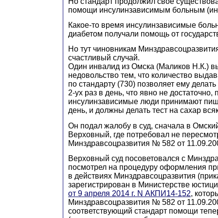
Но стандарт продолжил свое существов
помощи инсулинзависимым больным (ин
Какое-то время инсулинзависимые бол
диабетом получали помощь от государст
Но тут чиновникам Минздравсоцразвити
счастливый случай.
Один инвалид из Омска (Маликов Н.К.) в
недовольство тем, что количество выда
по стандарту (730) позволяет ему делать
2-ух раз в день, что явно не достаточно, 
инсулинзависимые люди принимают пищу
день, и должны делать тест на сахар вся
Он подал жалобу в суд, сначала в Омский
Верховный, где потребовал не пересмот
Минздравсоцразвития № 582 от 11.09.2007
Верховный суд посоветовался с Минздр
посмотрел на процедуру оформления пр
в действиях Минздравсоцразвития (прик
зарегистрирован в Министерстве юстици
от 9 апреля 2014 г. N АКПИ14-152
, кото
Минздравсоцразвития № 582 от 11.09.2007
соответствующий стандарт помощи тепе