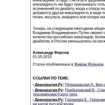
инвалидами, а будут считаться здоровы
инвалидность им будут присваивать тол
осложнений по диабету: когда к отказу 
добавится другая инвалидность в виде п
почек, инсульта, инфаркта или потери но
Теперь, на следующем ежегодном общен
Владимир Владимирович Путин сможет от
количество российских инвалидов, бол
диабетом, в России уменьшилось на нес
Александр Фирсов
01.05.2015
Статья опубликована в
Живом Журнале
ССЫЛКИ ПО ТЕМЕ:
Демократия.Ру
:
Петрановская Л., Вид 
•
Демократия.Ру
:
Прибыловский В., Сув
•
терсермундистского типа
Демократия.Ру
:
Горланова Е., Герасим
•
ни капли русской крови