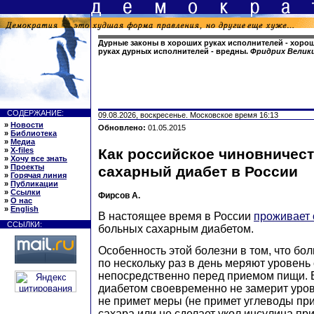
Дурные законы в хороших руках исполнителей - хорош
руках дурных исполнителей - вредны.
Фридрих Велик
СОДЕРЖАНИЕ:
09.08.2026, воскресенье. Московское время 16:13
»
Новости
Обновлено:
01.05.2015
»
Библиотека
»
Медиа
»
X-files
Как российское чиновничес
»
Хочу все знать
»
Проекты
сахарный диабет в России
»
Горячая линия
»
Публикации
»
Ссылки
Фирсов А.
»
О нас
»
English
В настоящее время в России
проживает 
ССЫЛКИ:
больных сахарным диабетом.
Особенность этой болезни в том, что бо
по нескольку раз в день меряют уровень
непосредственно перед приемом пищи. 
диабетом своевременно не замерит уров
не примет меры (не примет углеводы пр
сахара или не сделает укол инсулина п