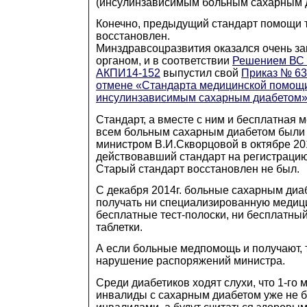
(инсулинзависимым больным сахарным д
Конечно, предыдущий стандарт помощи т
восстановлен.
Минздравсоцразвития оказался очень 
органом, и в соответствии
Решением ВС о
АКПИ14-152
выпустил свой
Приказ № 636
отмене «Стандарта медицинской помощ
инсулинзависимым сахарным диабетом
Стандарт, а вместе с ним и бесплатная
всем больным сахарным диабетом были
министром В.И.Скворцовой в октябре 20
действовавший стандарт на регистрацию
Старый стандарт восстановлен не был.
С декабря 2014г. больные сахарным ди
получать ни специализированную медиц
бесплатные тест-полоски, ни бесплатный
таблетки.
А если больные медпомощь и получают, т
нарушение распоряжений министра.
Среди диабетиков ходят слухи, что 1-го 
инвалиды с сахарным диабетом уже не б