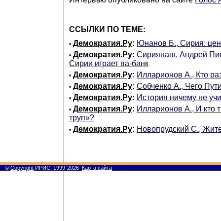
ССЫЛКИ ПО ТЕМЕ:
Демократия.Ру
:
Юнанов Б., Сирия: цен
•
Демократия.Ру
:
Сириянаш. Андрей Пио
•
Сирии играет ва-банк
Демократия.Ру
:
Илларионов А., Кто ра
•
Демократия.Ру
:
Собченко А., Чего Пут
•
Демократия.Ру
:
История ничему не учи
•
Демократия.Ру
:
Илларионов А., И кто 
•
труп»?
Демократия.Ру
:
Новопрудский С., Жит
•
©
Copyright
ИРИС, 1999-2026
Карта сайта