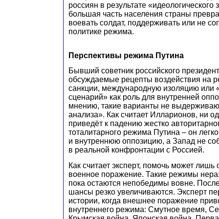
россиян в результате «идеологического 
большая часть населения страны превр
воевать солдат, поддерживать или не со
политике режима.
Перспективы режима Путина
Бывший советник российского президент
обсуждаемые рецепты воздействия на р
санкции, международную изоляцию или 
сценарий» как роль для внутренней оппо
мнению, такие варианты не выдерживаю
анализа». Как считает Илларионов, ни о
приведёт к падению жестко авторитарног
тоталитарного режима Путина – он легк
и внутреннюю оппозицию, а Запад не со
в реальной конфронтации с Россией.
Как считает эксперт, помочь может лишь 
военное поражение. Такие режимы нера
пока остаются непобедимы вовне. После
шансы резко увеличиваются. Эксперт пе
истории, когда внешнее поражение прив
внутреннего режима: Смутное время, Се
Крымская война, Японская война, Перва