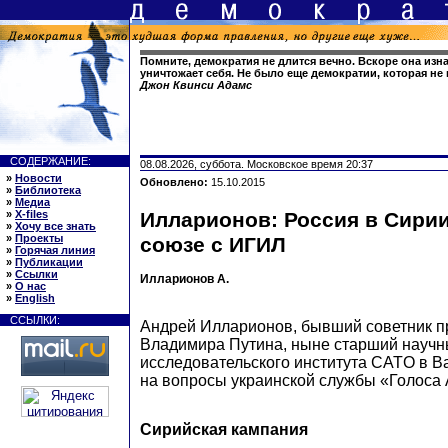
Помните, демократия не длится вечно. Вскоре она изн
уничтожает себя. Не было еще демократии, которая не
Джон Квинси Адамс
СОДЕРЖАНИЕ:
08.08.2026, суббота. Московское время 20:37
»
Новости
Обновлено:
15.10.2015
»
Библиотека
»
Медиа
»
X-files
Илларионов: Россия в Сирии
»
Хочу все знать
»
Проекты
союзе с ИГИЛ
»
Горячая линия
»
Публикации
»
Ссылки
Илларионов А.
»
О нас
»
English
ССЫЛКИ:
Андрей Илларионов, бывший советник п
Владимира Путина, ныне старший научн
исследовательского института CATO в В
на вопросы украинской службы «Голоса
Сирийская кампания