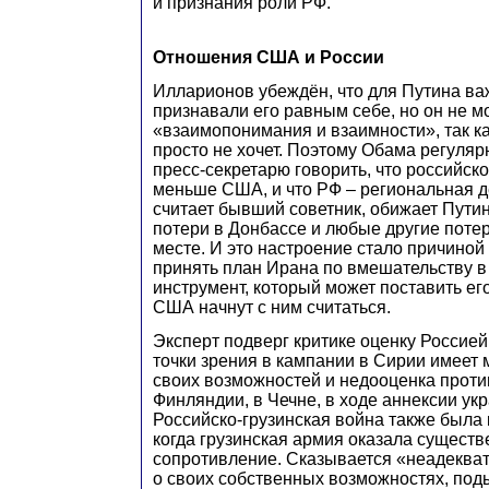
и признания роли РФ.
Отношения США и России
Илларионов убеждён, что для Путина в
признавали его равным себе, но он не м
«взаимопонимания и взаимности», так к
просто не хочет. Поэтому Обама регуляр
пресс-секретарю говорить, что российск
меньше США, и что РФ – региональная д
считает бывший советник, обижает Пути
потери в Донбассе и любые другие поте
месте. И это настроение стало причиной
принять план Ирана по вмешательству в
инструмент, который может поставить его
США начнут с ним считаться.
Эксперт подверг критике оценку Россией
точки зрения в кампании в Сирии имеет
своих возможностей и недооценка проти
Финляндии, в Чечне, в ходе аннексии ук
Российско-грузинская война также была
когда грузинская армия оказала сущест
сопротивление. Сказывается «неадеква
о своих собственных возможностях, по