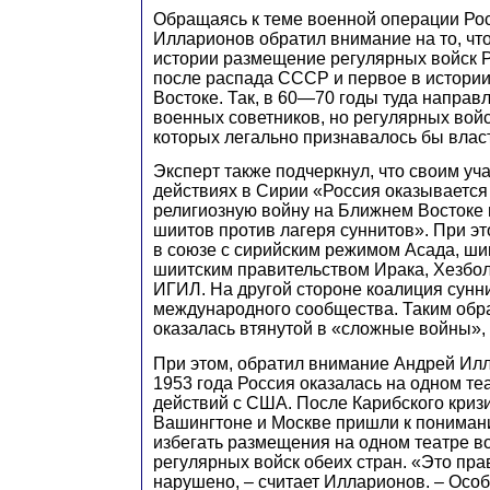
Обращаясь к теме военной операции Рос
Илларионов обратил внимание на то, что
истории размещение регулярных войск 
после распада СССР и первое в истори
Востоке. Так, в 60—70 годы туда направ
военных советников, но регулярных вой
которых легально признавалось бы власт
Эксперт также подчеркнул, что своим уч
действиях в Сирии «Россия оказывается
религиозную войну на Ближнем Востоке 
шиитов против лагеря суннитов». При э
в союзе с сирийским режимом Асада, ши
шиитским правительством Ирака, Хезбол
ИГИЛ. На другой стороне коалиция сунн
международного сообщества. Таким обр
оказалась втянутой в «сложные войны», 
При этом, обратил внимание Андрей Ил
1953 года Россия оказалась на одном те
действий с США. После Карибского кризи
Вашингтоне и Москве пришли к пониман
избегать размещения на одном театре в
регулярных войск обеих стран. «Это пра
нарушено, – считает Илларионов. – Осо