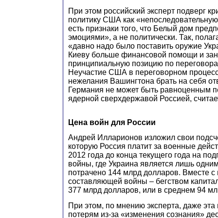
При этом российский эксперт подверг к
политику США как «непоследовательную»
есть признаки того, что Белый дом предп
эмоциями», а не политически. Так, пола
«давно надо было поставить оружие Укр
Киеву больше финансовой помощи и зан
принципиальную позицию по переговора
Неучастие США в переговорном процессе
нежелания Вашингтона брать на себя от
Германия не может быть равноценным п
ядерной сверхдержавой Россией, считает
Цена войн для России
Андрей Илларионов изложил свои подсч
которую Россия платит за военные действ
2012 года до конца текущего года на под
войны, где Украина является лишь одним
потрачено 144 млрд долларов. Вместе с
составляющей войны – бегством капитал
377 млрд долларов, или в среднем 94 мл
При этом, по мнению эксперта, даже эта
потерям из-за «изменения сознания» де