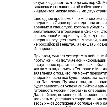
ситуацию делает то, что до сих пор США 
заключили соглашения об избежании н
инцидентов между военными двух стран
Ещё одной проблемой, по мнению эксперт
операция в Сирии происходит под «влия
военных и спецслужб, которые убедили 
желательности вторжения в Сирию». Эт
современной истории случай, когда така
операция осуществляется Москвой, а ин
не российский Генштаб, а Генштаб Ирана
Илларионов.
При этом, считает эксперт, эта война не 
прогулкой». Из получаемой информации 
наступление правительственных войск в 
как на это надеялись в Тегеране и Моск
заявления о том, что РФ может прекратит
операции, если всё будет продолжаться т
пор. Заявление Путина о том, что «про
будет зависеть от успеха сирийской арми
готовность России прекратить операцию
Дальнейшее, по мнению Илларионова, в
зависеть от успешного сопротивления опп
вторых – от достижения соглашения о р