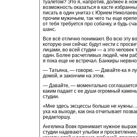
туалетом? Это я, напротив, должен в нож
возможность оказаться в касте избранн
писать в один унитаз с Юрием Николаевы
прочим мужичьем, так чего ты еще ерепе
от тебя требуется про собачку, и будь сч
шанс.
Все всё отлично понимают. Во всю эту 
которую они сейчас будут нести с просв
лицами, во всей студии — а это человек 
один. Более расчетливых людей, чем ра
я пока еще не встречал. Банкиры нервно 
— Татьяна, — говорю. — Давайте-ка я л
домой, и закончим на этом.
— Давайте, — моментально соглашается Т
каким падает с ее души огромный камень
студии.
«Мне здесь эксцессы больше не нужны
уха на выходе, как она отчитывает позв
редакторшу.
Ангелина Вовк принимает нужное выраже
студии надевают улыбки и просветление