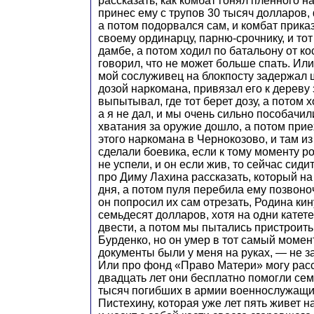
рассказать, как комбат гонял пленного на
принес ему с трупов 30 тысяч долларов,
а потом подорвался сам, и комбат прика
своему ординарцу, парню-срочнику, и тот
дамбе, а потом ходил по батальону от кос
говорил, что не может больше спать. Или 
мой сослуживец на блокпосту задержал 
дозой наркомана, привязал его к дереву 
выпытывал, где тот берет дозу, а потом х
а я не дал, и мы очень сильно пособачили
хватания за оружие дошло, а потом прие
этого наркомана в Чернокозово, и там из
сделали боевика, если к тому моменту р
не успели, и он если жив, то сейчас сиди
про Диму Лахина рассказать, который н
дня, а потом пуля перебила ему позвоноч
он попросил их сам отрезать, Родина ки
семьдесят долларов, хотя на одни катет
двести, а потом мы пытались пристроить 
Бурденко, но он умер в тот самый момент
документы были у меня на руках, — не за
Или про фонд «Право Матери» могу расск
двадцать лет они бесплатно помогли се
тысяч погибших в армии военнослужащи
Пистехину, которая уже лет пять живет н