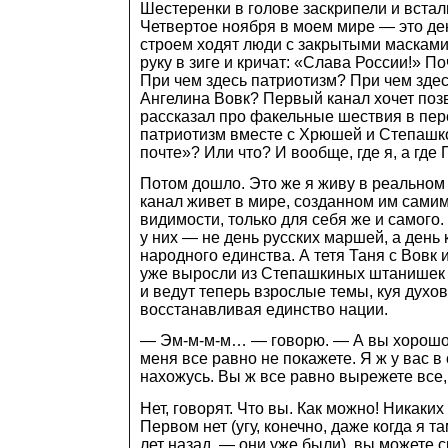
Шестеренки в голове заскрипели и встал
Четвертое ноября в моем мире — это ден
строем ходят люди с закрытыми маскам
руку в зиге и кричат: «Слава России!» П
При чем здесь патриотизм? При чем здес
Ангелина Вовк? Первый канал хочет позв
рассказал про факельные шествия в пер
патриотизм вместе с Хрюшей и Степашк
почте»? Или что? И вообще, где я, а где
Потом дошло. Это же я живу в реальном
канал живет в мире, созданном им самим
видимости, только для себя же и самого.
у них — не день русских маршей, а день 
народного единства. А тетя Таня с Вовк
уже выросли из Степашкиных штанишек 
и ведут теперь взрослые темы, куя духо
восстанавливая единство нации.
— Эм-м-м-м… — говорю. — А вы хорошо
меня все равно не покажете. Я ж у вас в
нахожусь. Вы ж все равно вырежете все, 
Нет, говорят. Что вы. Как можно! Никаких
Первом нет (угу, конечно, даже когда я 
лет назад, — они уже были), вы можете с