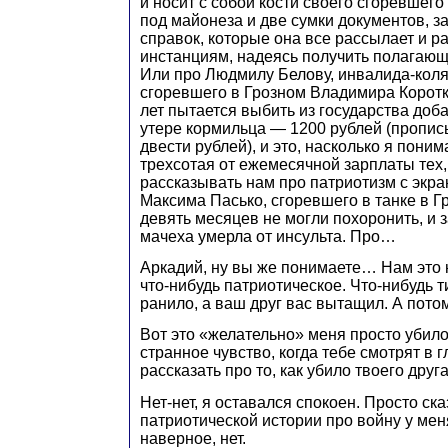
и носит с собой кости своего сгоревшего
под майонеза и две сумки документов, за
справок, которые она все рассылает и р
инстанциям, надеясь получить полагающ
Или про Людмилу Белову, инвалида-коля
сгоревшего в Грозном Владимира Коротк
лет пытается выбить из государства доба
утере кормильца — 1200 рублей (пропис
двести рублей), и это, насколько я пони
трехсотая от ежемесячной зарплаты тех, 
рассказывать нам про патриотизм с экра
Максима Пасько, сгоревшего в танке в Гр
девять месяцев не могли похоронить, и з
мачеха умерла от инсульта. Про…
Аркадий, ну вы же понимаете… Нам это 
что-нибудь патриотическое. Что-нибудь ти
ранило, а ваш друг вас вытащил. А пото
Вот это «желательно» меня просто убило
странное чувство, когда тебе смотрят в г
рассказать про то, как убило твоего друг
Нет-нет, я оставался спокоен. Просто ска
патриотической истории про войну у мен
наверное, нет.