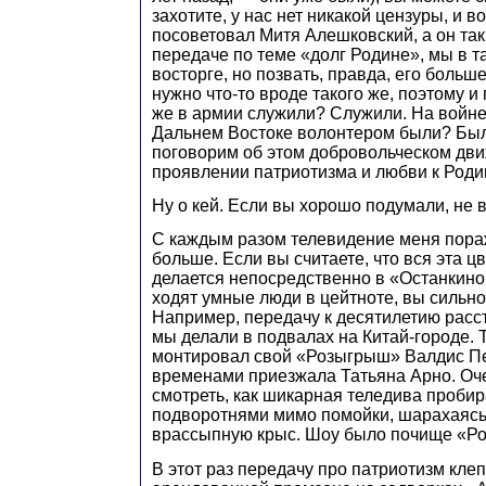
захотите, у нас нет никакой цензуры, и 
посоветовал Митя Алешковский, а он так
передаче по теме «долг Родине», мы в т
восторге, но позвать, правда, его больш
нужно что-то вроде такого же, поэтому и
же в армии служили? Служили. На войн
Дальнем Востоке волонтером были? Были
поговорим об этом добровольческом дви
проявлении патриотизма и любви к Роди
Ну о кей. Если вы хорошо подумали, не 
С каждым разом телевидение меня пора
больше. Если вы считаете, что вся эта ц
делается непосредственно в «Останкино
ходят умные люди в цейтноте, вы сильно
Например, передачу к десятилетию расс
мы делали в подвалах на Китай-городе. Т
монтировал свой «Розыгрыш» Валдис Пе
временами приезжала Татьяна Арно. Оч
смотреть, как шикарная теледива проби
подворотнями мимо помойки, шарахаясь
врассыпную крыс. Шоу было почище «Р
В этот раз передачу про патриотизм клеп