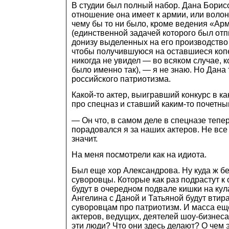
В студии был полный набор. Дана Борис
отношение она имеет к армии, или волон
чему бы то ни было, кроме ведения «Ар
(единственной задачей которого был отп
донизу выделенных на его производство
чтобы получившуюся на оставшиеся коп
никогда не увидел — во всяком случае, к
было именно так), — я не знаю. Но Дана 
российского патриотизма.
Какой-то актер, выигравший конкурс в к
про спецназ и ставший каким-то почетн
— Он что, в самом деле в спецназе тепе
порадовался я за наших актеров. Не все
значит.
На меня посмотрели как на идиота.
Был еще хор Александрова. Ну куда ж бе
суворовцы. Которые как раз подрастут к
будут в очередном подвале кишки на кул
Ангелина с Даной и Татьяной будут вти
суворовцам про патриотизм. И масса еще
актеров, ведущих, деятелей шоу-бизнеса 
эти люди? Что они здесь делают? О чем 