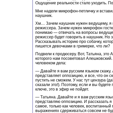
Ощущение реальности стало уходить. По
Мне надели микрофон-петличку и встави
наушник.
Хм… Зачем наушник нужен ведущему, я
режиссера. Зачем нужен микрофон гостю 
понимаю — отвечать на вопросы ведуще
режиссер будет говорить в наушник. Но 
Рассказывать историю про собачку, кото
пишется девочками в гримерке, что ли?
Подвели к продюсеру. Вот, Татьяна, это 
которого нам посоветовал Алешковский.
человеком дела:
— Давайте я вам русским языком скажу.
представляет оппозицию, и все, что он с
пустить не сможем. У нас тут цензура (да
сказали это!). Поэтому, если и вы будете
ключе, это в эфир не пойдет.
— Татьяна. Давайте и я вам русским язы
представляю оппозицию. И рассказать я 
самое, только как человек, воспитанный
выражениях сдерживаться совсем не буд