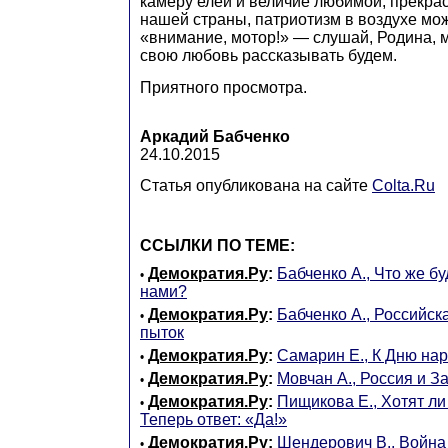
камеру елей и величие любимой, прекра
нашей страны, патриотизм в воздухе мо
«внимание, мотор!» — слушай, Родина, 
свою любовь рассказывать будем.
Приятного просмотра.
Аркадий Бабченко
24.10.2015
Статья опубликована на сайте
Colta.Ru
ССЫЛКИ ПО ТЕМЕ:
Демократия.Ру
:
Бабченко А., Что же бу
•
нами?
Демократия.Ру
:
Бабченко А., Российск
•
пыток
Демократия.Ру
:
Самарин Е., К Дню на
•
Демократия.Ру
:
Мовчан А., Россия и З
•
Демократия.Ру
:
Пищикова Е., Хотят ли
•
Теперь ответ: «Да!»
Демократия.Ру
:
Шендерович В., Война 
•