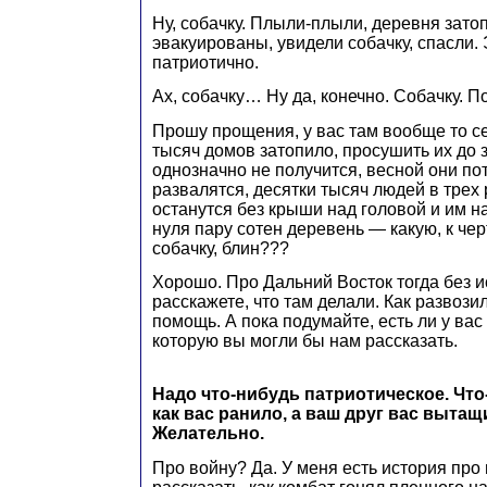
Ну, собачку. Плыли-плыли, деревня зато
эвакуированы, увидели собачку, спасли. 
патриотично.
Ах, собачку… Ну да, конечно. Собачку. По
Прошу прощения, у вас там вообще то с
тысяч домов затопило, просушить их до 
однозначно не получится, весной они по
развалятся, десятки тысяч людей в трех
останутся без крыши над головой и им на
нуля пару сотен деревень — какую, к че
собачку, блин???
Хорошо. Про Дальний Восток тогда без и
расскажете, что там делали. Как развоз
помощь. А пока подумайте, есть ли у вас
которую вы могли бы нам рассказать.
Надо что-нибудь патриотическое. Что
как вас ранило, а ваш друг вас вытащ
Желательно.
Про войну? Да. У меня есть история про 