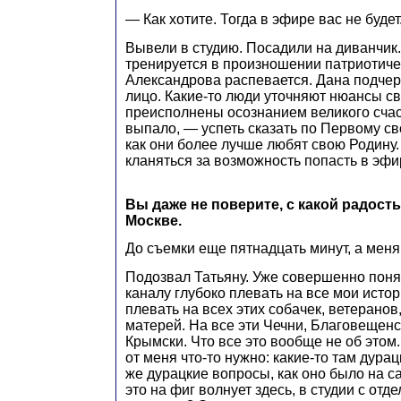
— Как хотите. Тогда в эфире вас не будет
Вывели в студию. Посадили на диванчик
тренируется в произношении патриотиче
Александрова распевается. Дана подчер
лицо. Какие-то люди уточняют нюансы св
преисполнены осознанием великого счас
выпало, — успеть сказать по Первому сво
как они более лучше любят свою Родину.
кланяться за возможность попасть в эфи
Вы даже не поверите, с какой радост
Москве.
До съемки еще пятнадцать минут, а меня 
Подозвал Татьяну. Уже совершенно поня
каналу глубоко плевать на все мои истор
плевать на всех этих собачек, ветеранов,
матерей. На все эти Чечни, Благовещен
Крымски. Что все это вообще не об этом
от меня что-то нужно: какие-то там дурац
же дурацкие вопросы, как оно было на с
это на фиг волнует здесь, в студии с от