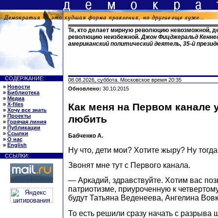
Те, кто делает мирную революцию невозможной, 
революцию неизбежной.
Джон Фицджеральд Кеннеди
американский политический деятель, 35-й през
СОДЕРЖАНИЕ:
08.08.2026, суббота. Московское время 20:35
»
Новости
Обновлено:
30.10.2015
»
Библиотека
»
Медиа
»
X-files
Как меня на Первом канале 
»
Хочу все знать
»
Проекты
любить
»
Горячая линия
»
Публикации
»
Ссылки
Бабченко А.
»
О нас
»
English
Ну что, дети мои? Хотите жыру? Ну тогд
ССЫЛКИ:
Звонят мне тут с Первого канала.
— Аркадий, здравствуйте. Хотим вас поз
патриотизме, приуроченную к четвертом
будут Татьяна Веденеева, Ангелина Вов
То есть решили сразу начать с разрыва 