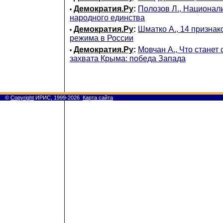
Демократия.Ру
:
Полозов Л., Национал
•
народного единства
Демократия.Ру
:
Шматко А., 14 призна
•
режима в России
Демократия.Ру
:
Мовчан А., Что станет
•
захвата Крыма: победа Запада
©
Copyright
ИРИС, 1999-2026
Карта сайта