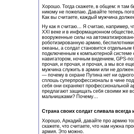
Хорошо. Тогда скажете, в общем: я там б
никому не пожелаю. Давайте теперь пог
Как вы считаете, каждый мужчина долже
Ну как я считаю… Я считаю, например, ч
XXI веке и в информационном обществе,
вооруженные силы на автоматизирован
роботизированную армию, беспилотники
океаны, а солдат становится отдельным
подключенным к компьютерной системе 
навигатором, ночным видением, GPS-по
прочая, и прочая, и прочая, а мы все ещ
мужчина служить в армии или не должен.
— почему в охране Путина нет ни одного 
сплошь суперпрофессионалы в чине по
себя они охраняют профессиональной ар
предлагают защищать себя своими же в
мальчишками? Почему…
Страна своих солдат сливала всегда 
Хорошо, Аркадий, давайте про армию то
скажете, что считаете, что нам нужна п
армия. Это можно.