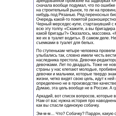
арендованной промзоне на задворках «А
сначала вообще подумал, что по ошибке
на строительный рынок, то ли на провин
нибудь под Рязанью. Ряд переносных био
Очередь какой-то помятой разношерстно
Черный мерседес-купе, стартанувший с 
всю эту толпу. «Скажите, а вы бригадира
какой бригады?» Оказалось, массовка. 
же их в туалет водить». В самом деле. Н
съемками в туалет для белых.
По ступенькам четыре человека провели
улыбались так, словно имели честь вести
наследника престола. Девочки-редактор
девочками. Лет по двадцать. Тоже не но
страны у нас клепают молодые, пробив
девочки и мальчики, которые твердо знают
жизни, четко видят свою цель, идут к ней
определенно не в производстве качеств
Думаю, эта цель вообще не в России. А г
Аркадий, вот список вопросов, которые 
Нам от вас нужна история про наводнение
как вы спасли одинокую собачку.
Эм-м-м… Что? Собачку? Пардон, какую 