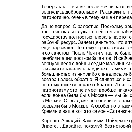
Теперь так — вы же после Чечни заключи
вернулись добровольцем. Расскажите, по
патриотично, очень в тему нашей переда
Да не вопрос. С радостью. Поскольку арм
крестьянская и служат в ней только рабо
государству полностью плевать на этот
рабочий ресурс. Зачем ценить то, что и 
еще нарожают. Поэтому страна своих со
и со свистом. После Чечни у нас не был
реабилитации посткомбатантов. И сейчас
вернувшиеся с войны седые мальчишки
глазами оставались наедине с самими 
большинство из них либо спивалось, либ
возвращалось обратно. Я спиваться и са
поэтому тоже вернулся обратно. И нас та
патриотизму это не имеет вообще никак
если война была бы в Москве — мы бы с
в Москве. О, вы даже не поверите, с как
воевали бы в Москве! А особенно в таких
Кремль и ваше вот это самое «Останки
Хорошо, Аркадий. Закончим. Пойдемте г
Знаете… Давайте, пожалуй, без историй в