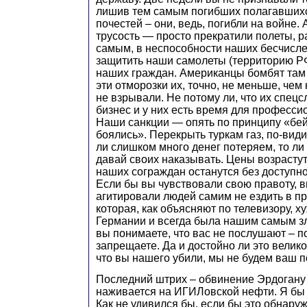
лишив тем самым погибших полагавшихс
почестей – они, ведь, погибли на войне.
трусость — просто прекратили полеты, 
самым, в неспособности наших бесчисл
защитить наши самолеты (территорию РФ
наших граждан. Американцы бомбят там 
эти отморозки их, точно, не меньше, чем
не взрывали. Не потому ли, что их спе
бизнес и у них есть время для професс
Наши санкции — опять по принципу «бей
боялись». Перекрыть туркам газ, по-вид
ли слишком много денег потеряем, то ли
давай своих наказывать. Цены возрастут,
наших сограждан останутся без доступно
Если бы вы чувствовали свою правоту, 
агитировали людей самим не ездить в п
которая, как объясняют по телевизору, х
Германии и всегда была нашим самым з
вы понимаете, что вас не послушают – п
запрещаете. Да и достойно ли это велико
что вы нашего убили, мы не будем ваш 
Последний штрих – обвинение Эрдогану в
наживается на ИГИЛовской нефти. Я бы 
Как не удивился бы, если бы это обнаруж