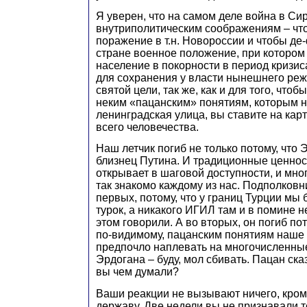
Я уверен, что на самом деле война в Си
внутриполитическим соображениям – чт
поражение в т.н. Новороссии и чтобы де
стране военное положение, при котором
население в покорности в период кризи
для сохранения у власти нынешнего реж
святой цели, так же, как и для того, чтоб
неким «пацанским» понятиям, которым 
ленинградская улица, вы ставите на карт
всего человечества.
Наш летчик погиб не только потому, что 
близнец Путина. И традиционные ценност
открывает в шаговой доступности, и мног
так знакомо каждому из нас. Подполковн
первых, потому, что у границ Турции мы
турок, а никакого ИГИЛ там и в помине н
этом говорили. А во вторых, он погиб пот
по-видимому, пацанским понятиям наше
предпочло наплевать на многочисленн
Эрдогана – буду, мол сбивать. Пацан ска
вы чем думали?
Ваши реакции не вызывают ничего, кром
державу. Две недели вы не признавали т