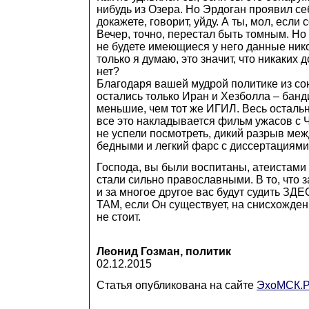
нибудь из Озера. Но Эрдоган проявил с
докажете, говорит, уйду. А ты, мол, если
Вечер, точно, перестал быть томным. Но 
не будете имеющиеся у него данные ник
только я думаю, это значит, что никаких 
нет?
Благодаря вашей мудрой политике из со
остались только Иран и Хезболла – банд
меньшие, чем тот же ИГИЛ. Весь остальн
все это накладывается фильм ужасов с 
не успели посмотреть, дикий разрыв меж
бедными и легкий фарс с диссертациями
Господа, вы были воспитаны, атеистами
стали сильно православными. В то, что 
и за многое другое вас будут судить ЗДЕ
ТАМ, если Он существует, на снисхожде
не стоит.
Леонид Гозман, политик
02.12.2015
Статья опубликована на сайте
ЭхоМСК.