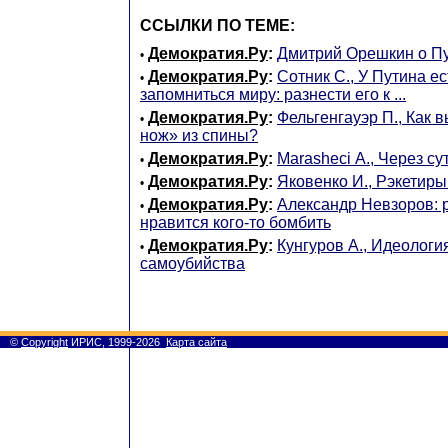
ССЫЛКИ ПО ТЕМЕ:
Демократия.Ру
:
Дмитрий Орешкин о Пу
•
Демократия.Ру
:
Сотник С., У Путина е
•
запомниться миру: разнести его к ...
Демократия.Ру
:
Фельгенгауэр П., Как 
•
нож» из спины?
Демократия.Ру
:
Marasheci А., Через сут
•
Демократия.Ру
:
Яковенко И., Рэкетир
•
Демократия.Ру
:
Александр Невзоров: 
•
нравится кого-то бомбить
Демократия.Ру
:
Кунгуров А., Идеологи
•
самоубийства
©
Copyright
ИРИС, 1999-2026
Карта сайта