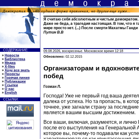
Я считаю себя абсолютным и чистым демократом. 
Даже не беда, а трагедия настоящая. В том, что я т
мире просто нет. (...) После смерти Махатмы Ганди 
Путин В.В
СОДЕРЖАНИЕ:
09.08.2026, воскресенье. Московское время 12:18
»
Новости
Обновлено:
02.12.2015
»
Библиотека
»
Медиа
»
X-files
Организаторам и вдохновит
»
Хочу все знать
»
Проекты
побед
»
Горячая линия
»
Публикации
»
Ссылки
Гозман Л.
»
О нас
»
English
Господа! Уже не первый год ваша деяте
ССЫЛКИ:
далека от успеха. Но та пропасть, в кото
точнее, уже загнали страну за последние
является вашим высшим достижением.
Все ваши, включая, разумеется, и лично
после его выступления на Генеральной
которое вы, почему-то подавали как усп
характеризоваться как квинтэссенция лжи