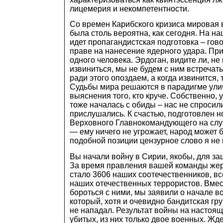
лицемерия и некомпетентности.
Со времен Карибского кризиса мировая 
была столь вероятна, как сегодня. На 
идет пропагандистская подготовка – гов
праве на нанесение ядерного удара. Пр
одного человека. Эрдоган, видите ли, не
извиниться, мы не будем с ним встречат
ради этого опоздаем, а когда извинится, 
Судьбы мира решаются в парадигме ули
выяснения того, кто круче. Собственно,
тоже началась с обиды – нас не спросили
прислушались. К счастью, подготовлен 
Верховного Главнокомандующего на слу
— ему ничего не угрожает, народ может 
подобной позиции цензурное слово я не 
Вы начали войну в Сирии, якобы, для з
За время правления вашей команды жер
стало 3606 наших соотечественников, все
наших отечественных террористов. Вмест
бороться с ними, мы заявили о начале 
который, хотя и очевидно бандитская гру
не нападал. Результат войны на настоя
убитых, из них только двое военных. Ж