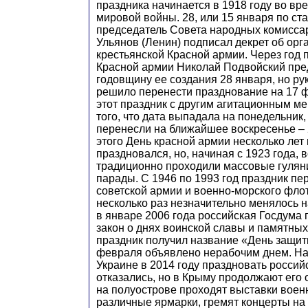
праздника начинается в 1918 году во в
мировой войны. 28, или 15 января по ст
председатель Совета народных комисс
Ульянов (Ленин) подписал декрет об орг
крестьянской Красной армии. Через год 
Красной армии Николай Подвойский пре
годовщину ее создания 28 января, но ру
решило перенести празднование на 17 
этот праздник с другим агитационным ме
того, что дата выпадала на понедельник
перенесли на ближайшее воскресенье –
этого День красной армии несколько лет
праздновался, но, начиная с 1923 года,
традиционно проходили массовые гулян
парады. С 1946 по 1993 год праздник п
советской армии и военно-морского флот
несколько раз незначительно менялось н
в январе 2006 года российская Госдума 
закон о днях воинской славы и памятных
праздник получил название «День защит
февраля объявлено нерабочим днем. На
Украине в 2014 году праздновать россий
отказались, но в Крыму продолжают его о
на полуострове проходят выставки военн
различные ярмарки, гремят концерты на