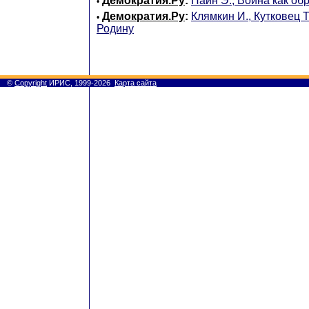
Демократия.Ру
:
Паин Э., Война как об
•
Демократия.Ру
:
Клямкин И., Кутковец Т
•
Родину
©
Copyright
ИРИС, 1999-2026
Карта сайта