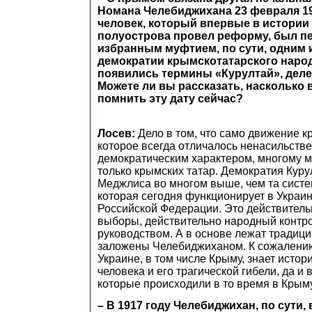
Номана Челебиджихана 23 февраля 19
человек, который впервые в истории
полуострова провел реформу, был п
избранным муфтием, по сути, одним 
демократии крымскотатарского народ
появились термины «Курултай», делег
Можете ли вы рассказать, насколько
помнить эту дату сейчас?
​Лосев:
Дело в том, что само движение к
которое всегда отличалось ненасильств
демократическим характером, многому м
только крымских татар. Демократия Куру
Меджлиса во многом выше, чем та систе
которая сегодня функционирует в Украин
Российской Федерации. Это действител
выборы, действительно народный контр
руководством. А в основе лежат традици
заложены Челебиджиханом. К сожалению,
Украине, в том числе Крыму, знает истор
человека и его трагической гибели, да и
которые происходили в то время в Крыму
– В 1917 году Челебиджихан, по сути,