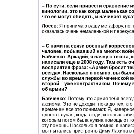
– По сути, если привести сравнение и
кинологии, это как когда маленькая с
что ее могут обидеть, и начинает кус
Лосев:
Я принимаю вашу метафору, но, 
оказалась очень немаленькой и перекуса
– С нами на связи военный корреспон
человек, побывавший на многих вой
Бабченко. Аркадий, я начну с текста,
написали еще в 2008 году. Там есть о
восприятия фраза: «Армия бросит теб
всегда». Насколько я помню, вы был
службы во время первой чеченской в
второй – уже контрактником. Почему 
об армии?
Бабченко:
Потому что армия тебя всегда
аксиома. Это не доходит пока до тех, кто 
временем все это понимают. Я, наверно
одного случая, когда люди, которых заби
которым потом была нужна помощь от го
эту помощь. Насколько я помню, я написал
мы пытались пристроить Диму Лахина в 