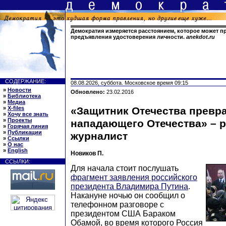
Демократия измеряется расстоянием, которое может п
предъявления удостоверения личности.
anekdot.ru
СОДЕРЖАНИЕ:
08.08.2026, суббота. Московское время 09:15
»
Новости
Обновлено:
23.02.2016
»
Библиотека
»
Медиа
»
X-files
«Защитник Отечества превра
»
Хочу все знать
»
Проекты
нападающего Отечества» – 
»
Горячая линия
»
Публикации
журналист
»
Ссылки
»
О нас
»
English
Новиков П.
ССЫЛКИ:
Для начала стоит послушать
фрагмент заявления российского
президента Владимира Путина
.
Накануне ночью он сообщил о
телефонном разговоре с
президентом США Бараком
Обамой, во время которого Россия