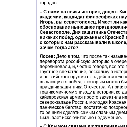
городов.
– С нами на связи историк, доцент К
академии, кандидат философских нау
Игорь, вы севастополец. Имеет ли ка
обоснование нынешнее празднование
Севастополе, Дня защитника Отечест
никаких побед, одержанных Красной 
о которых нам рассказывали в школе,
Зачем тогда это?
​Лосев:
Дело в том, что после так называ
переворота российскую историю в очере
перелицевали, и, честно говоря, все это
грустное впечатление, поскольку в исто
и российского оружия есть действитель
выдающихся побед, к которым можно был
праздник защитника Отечества. А привяз
трагикомичному эпизоду в истории, когд
кайзеровская армия просто захватила не
северо-западе России, молодая Красная
паническое бегство, достаточно позорное
то решили сделать самым славным днем 
Вызывает исключительно недоумение.
– С Крымом связана другая печальная