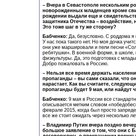
– Вчера в Севастополе нескольким р
новорожденных младенцев кроме сви
рождении выдали еще и свидетельст
защитника Отечества – воздействие, 
Это тоже шаг в ту же сторону?
Бабченко:
Да, безусловно. С роддома я
У нас пока такого нет. Но моя дочка учитс
они уже маршировали и пели песни «Со
ребятушки». В военной форме, в школе, 
физкультуры. Да, это подготовка с младых
Добро пожаловать в Россию.
– Нельзя все время держать населени
пропаганды – вы сами сказали, что он
нарастает. Как вы считаете, следую
пропаганды будет 9 мая, или найдут ч
​Бабченко:
9 мая в России все стандартн
описывается метким словом «победобесие
феврале 2015, когда был просто запреде
все же стоит ожидать через несколько лет
– Владимир Путин вчера поздно вече
большое заявление о том, что они с 
договорились о прекращении военны