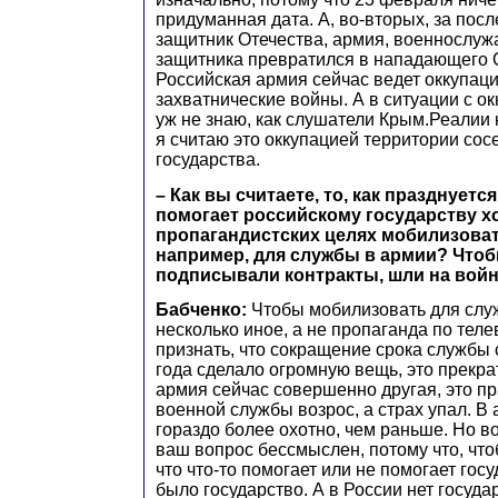
придуманная дата. А, во-вторых, за пос
защитник Отечества, армия, военнослуж
защитника превратился в нападающего 
Российская армия сейчас ведет оккупац
захватнические войны. А в ситуации с 
уж не знаю, как слушатели Крым.Реалии к
я считаю это оккупацией территории сос
государства.
– Как вы считаете, то, как празднуетс
помогает российскому государству х
пропагандистских целях мобилизова
например, для службы в армии? Что
подписывали контракты, шли на вой
Бабченко:
Чтобы мобилизовать для слу
несколько иное, а не пропаганда по теле
признать, что сокращение срока службы с
года сделало огромную вещь, это прекра
армия сейчас совершенно другая, это пр
военной службы возрос, а страх упал. В
гораздо более охотно, чем раньше. Но в
ваш вопрос бессмыслен, потому что, что
что что-то помогает или не помогает госу
было государство. А в России нет государ