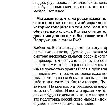
людей, узурпировавших власть и испол
и любую пропагандистскую возможность
мозгов. Вот и все.
– Мы заметили, что на российском те
часто проходят сюжеты об израильск
которых говорится о том, что, мол, 
обязательно служат. Как вы считаете,
делаться для того, чтобы расширить 
Вооруженные силы РФ?
Бабченко: Вы знаете, движение в эту ст
несколько лет назад. Думаю, до начала 
смотрел несколько каналов российского 
например, Техно 24. Это был научно-обр
на котором интересно рассказывалось о 
канал полностью превратился в пропаган
данный момент градус истерики даже нес
года полтора назад была тотальная про
гибели за отечество. Как там говорил Пу
за нами. На мой взгляд, российский нар
тотальной войне. И все эти праздники, 
сейчас будут показывать, то, что говорит
это подготовка российского народа к вой
службе в армии, а именно к войне.