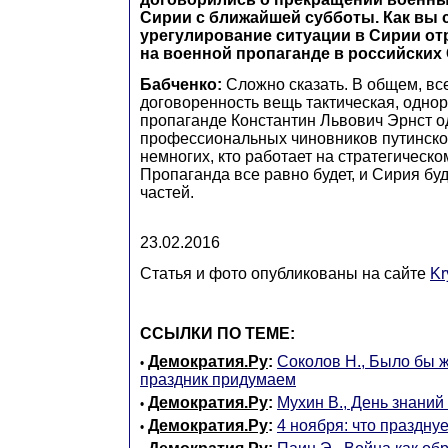
Сирии с ближайшей субботы. Как вы с
урегулирование ситуации в Сирии от
на военной пропаганде в российских
Бабченко:
Сложно сказать. В общем, все
договоренность вещь тактическая, однор
пропаганде Константин Львович Эрнст о
профессиональных чиновников путинской
немногих, кто работает на стратегическ
Пропаганда все равно будет, и Сирия буд
частей.
23.02.2016
Статья и фото опубликованы на сайте
K
ССЫЛКИ ПО ТЕМЕ:
Демократия.Ру
:
Соколов Н., Было бы ж
•
праздник придумаем
Демократия.Ру
:
Мухин В., День знаний
•
Демократия.Ру
:
4 ноября: что праздну
•