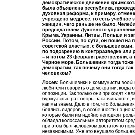
демократическое движение крымскота
была объявлена республика, проведе
духовная реформа, к примеру, отмене
учреждено медресе, то есть учебное 
женщин, чего раньше не было. Челеб
председателем Духовного управлени
Крыма, Украины, Литвы, Польши и за
России. Потом, по сути, он пошел на 
советской властью, с большевиками,
по подозрению в контрразведке или р
– и потом 23 февраля расстреляли, а
Черное море. Большевики тогда тоже
демократии, так почему они тогда так
человеком?
Лосев:
Большевики и коммунисты вообщ
любители говорить о демократии, когда 
оппозиции. Как только они приходят к вла
буржуазные разговоры заканчиваются, и 
как мы знаем. Дело в том, что большеви
боялись лидеров, в особенности национ
которые были им идейно неподконтроль
обладал колоссальным авторитетом сред
при этом был человеком достаточно пол
независимым. Уже это внушало большев