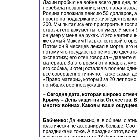
Лахин пробыл на войне всего два дня, п
перебила позвоночник, и его парализов
Родина положила пенсию 50 долларов, а
просто на поддержание жизнедеятельнос
200. Мы пытались его пристроить в госпит
отвозил его документы, он умер. У меня
он умер у меня на руках. И это наитипи
же самый Максим Пасько, который сгорел
Потом он 9 месяцев лежал в морге, его н
потому что государство не могло сделат
экспертизу, его отец говорил – давайте я
материал. За это время от инфаркта уме
его собака, и отец остался в полном один
все совершенно типично. Та же самая д
«Право матери», который за 20 лет помо
погибших военнослужащих.
– Сегодня дата, которая широко отмеч
Крыму – День защитника Отечества. 
многих войнах. Каковы ваши ощущени
​Бабченко:
Да никаких, я, в общем, с эти
фактически не ассоциирую больше. Соотв
праздниками тоже. А праздник этот, во-
изначально, потому что 23 февраля ниче