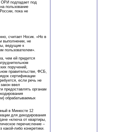
й ОРИ подпадает под
 на пользование
оссии, пока не
но, считает Носик. «Но в
ом выполнении, не
ны, ведущие к
ым пользователем».
ла, чем ей придется
затруднительном
ких поручений,
ном правительстве, ФСБ,
рядок сертификации
ребуется, если речь не
 закон ввел
ти предоставлять органам
екодирования
ли) обрабатываемых
нный в Минюсте 12
мации для декодирования
даче «ключа от квартиры,
атическое перечисление –
з какой-либо конкретики.