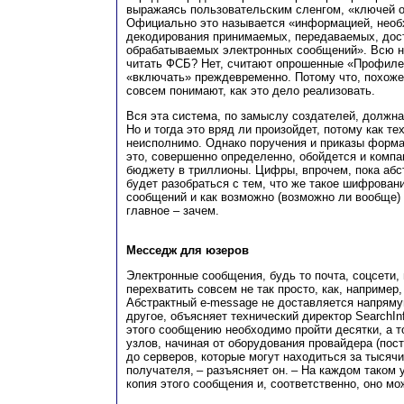
выражаясь пользовательским сленгом, «ключей о
Официально это называется «информацией, необ
декодирования принимаемых, передаваемых, дос
обрабатываемых электронных сообщений». Всю н
читать ФСБ? Нет, считают опрошенные «Профиле
«включать» преждевременно. Потому что, похоже
совсем понимают, как это дело реализовать.
Вся эта система, по замыслу создателей, должна 
Но и тогда это вряд ли произойдет, потому как те
неисполнимо. Однако поручения и приказы форма
это, совершенно определенно, обойдется и компа
бюджету в триллионы. Цифры, впрочем, пока абс
будет разобраться с тем, что же такое шифрован
сообщений и как возможно (возможно ли вообще) 
главное – зачем.
Месседж для юзеров
Электронные сообщения, будь то почта, соцсети,
перехватить совсем не так просто, как, например
Абстрактный e‑message не доставляется напряму
другое, объясняет технический директор SearchI
этого сообщению необходимо пройти десятки, а т
узлов, начиная от оборудования провайдера (пос
до серверов, которые могут находиться за тысяч
получателя, – разъясняет он. – На каждом таком
копия этого сообщения и, соответственно, оно мо