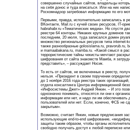
совершенно случайных сайтов, владельцы котор
на себя донос и туда вписаться. Или на них напис
Роскомнадзор затребовал информацию по его мо
Первыми, правда, исполнительно записались в р
ВКонтакте, Mail.ru с кучей своих ресурсов, IT-ор
habrahabr.ru «Тематических медиа». Но спустя два
реестре 64 конторы. Никаких крупных доменов та
последним, 20 июля, туда записался домен pryani
множество региональных ресурсов типа internet-komi
также разнообразные golosislama.ru, pravorub.ru, 
и mamaabakana.ru, mamba.ru. «Какой смысл в рас
террористические тайны чекисты мечтают раскр
шифрования от сайта знакомств Мамба, я затруд
представить», – рассуждает Носик.
То есть от сайтов, не включенных в реестр, получ
нельзя. «Президент в своем поручении определи
до 1 ноября 2016 года реестра таких организаций,
отдела консалтинга Центра информационной безо
«Инфосистемы Джет» Андрей Янкин. – И это поз
однозначно понимать, относятся ли они к органи
информации или нет, и надо ли им обеспечивать
пользователей или нет. Если, конечно, ФСБ не сд
закрытым».
Возможно, считает Янкин, новые предписания зас
использующие end-to-end шифрование, «модифиц
защиты таким образом, чтобы органы исполнител
свободно получать доступ к любой переписке ил