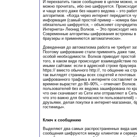
И перехватить такое сообщение в целом можно, но
можно прочитать, ибо оно шифруется. Происходит
и чаще всего даже без нашего ведома – это рабо
алгоритмов. «Когда через интернет передается ч
информация (самый простой пример – номера банк
обязательно шифруется, – объясняет соучредит
Интернета» Леонид Волков. – Это происходит нез
Современные алгоритмы шифрования встроены в 
браузеры и применяются автоматически».
Доведенная до автоматизма работа не требует зат
Поэтому шифрование стали применять даже там, г
особой необходимости. Волков приводит простой
того, в каком виде происходит взаимодействие п
иными сайтами: если в адресной строке браузер
https:// вместо обычного http://, то общение на 
так выглядят страницы всех соцсетей и почтовых
шифрованного трафика в интернете составляет о
времени вырастет до 80–90%, – отмечает Волков
пользователей без их ведома зашифрована по кра
что они скачивают из Сети или отправляют в Сеть
что это важно для безопасности пользователей) 
друзьями, делая покупки в интернет-магазинах, б
гостиницы».
Ключ к сообщению
Выделяют два самых распространенных вида ши
сообщения шифруются между клиентом и серверо