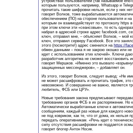
устройствах пользователей (так называемое end-
которым пользуются, например, Whatsapp и Teleg
прочитать такие шифровки нельзя, если у них нет
говорит Волков, тоже вырабатываются автомати
обеспечением (ПО) на стороне пользователя и на 
которым он взаимодействует по протоколу https в
при этом ключи эти «сеансовые», то есть однора
набрал в адресной строке адрес facebook.com, с
ключ, отправил мне, – объясняет Волков, – мой 
ключ, отправил серверу Facebook. Все это занял
этого (посмотрите!) адрес сменился на
https://fa
обмен данными – пока я не закрою окошко или не 
идет с использованием этих ключей». Ключи дают
разработчик алгоритма не сможет восстановить 
говорит Мершков. «Именно это вызвало «взрывн
защищенных мессенджеров», – добавляет он.
Из этого, говорит Волков, следует вывод: «Не им
не может расшифровать и прочитать трафик, это
невозможно. И совершенно не важно, является тр
любитель, ФСБ или ЦРУ».
Новые требования закона предписывают передава
требованию органов ФСБ в их распоряжение. Но к
Автоматически выработанные ключи к автоматич
сообщениям, каждый раз новые для каждого ново
не под ковриком, как те, что от дома, их нельзя п
передать оперативникам. «Речь идет о техническо
силу отсутствия расшифровки не поддается осм
говорит блогер Антон Носик.