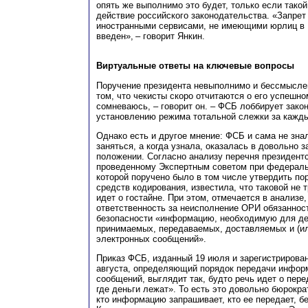
опять же выполнимо это будет, только если тако
действие российского законодательства. «Запрет
иностранными сервисами, не имеющими юрлиц в Р
введен», – говорит Янкин.
Виртуальные ответы на ключевые вопросы
Поручение президента невыполнимо и бессмыслен
том, что чекисты скоро отчитаются о его успешн
сомневаюсь, – говорит он. – ФСБ лоббирует зако
установлению режима тотальной слежки за кажд
Однако есть и другое мнение: ФСБ и сама не зна
заняться, а когда узнала, оказалась в довольно 
положении. Согласно анализу перечня президентс
проведенному Экспертным советом при федераль
которой поручено было в том числе утвердить по
средств кодирования, известила, что таковой не т
идет о гостайне. При этом, отмечается в анализе,
ответственность за неисполнение ОРИ обязаннос
безопасности «информацию, необходимую для д
принимаемых, передаваемых, доставляемых и (и
электронных сообщений».
Приказ ФСБ, изданный 19 июля и зарегистрирова
августа, определяющий порядок передачи инфор
сообщений, выглядит так, будто речь идет о пере
где деньги лежат». То есть это довольно бюрокр
кто информацию запрашивает, кто ее передает, бе