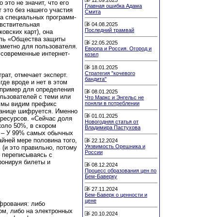
 это не значит, что его
Главная ошибка Адама
 это без нашего участия
Смита
та специальных программ-
увствительная
04.08.2025
Последний трамвай
овских карт), она
ель «Общества защиты
22.05.2025
аметно для пользователя.
Европа и Россия. Огород и
современные интернет-
козел
18.01.2025
Стратегия "кочевого
рат, отмечает эксперт.
бандита"
де вроде и нет в этом
 пример для определения
08.01.2025
ользователей с теми или
Что Маркс и Энгельс не
а мы видим префикс
поняли в потреблении
странице шифруется. Именно
01.01.2025
 ресурсов. «Сейчас доля
Новогодняя статья от
коло 50%, в скором
Владимира Пастухова
. – У 99% самых обычных
йней мере половина того,
22.12.2024
Уязвимость Орешника и
 (и это правильно, потому
России
– переписываясь с
ронируя билеты и
08.12.2024
Процесс образования цен по
Бем-Баверку
27.11.2024
Бем-Баверк о ценности и
цене
фрования: либо
м, либо на электронных
20.10.2024