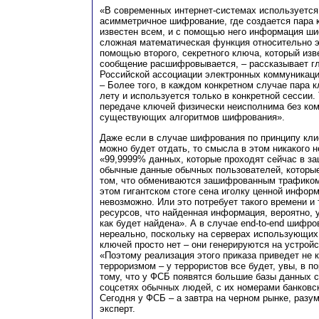
«В современных интернет-системах используется
асимметричное шифрование, где создается пара 
известен всем, и с помощью него информация ш
сложная математическая функция относительно э
помощью второго, секретного ключа, который изв
сообщение расшифровывается, – рассказывает г
Российской ассоциации электронных коммуникаци
– Более того, в каждом конкретном случае пара 
лету и используется только в конкретной сессии.
передаче ключей физически неисполнима без ко
существующих алгоритмов шифрования».
Даже если в случае шифрования по принципу кли
можно будет отдать, то смысла в этом никакого н
«99,9999% данных, которые проходят сейчас в з
обычные данные обычных пользователей, которые
том, что обмениваются зашифрованным трафиком, 
этом гигантском стоге сена иголку ценной инфор
невозможно. Или это потребует такого времени и
ресурсов, что найденная информация, вероятно, 
как будет найдена». А в случае end-to-end шифро
нереально, поскольку на серверах использующих
ключей просто нет – они генерируются на устрой
«Поэтому реализация этого приказа приведет не 
терроризмом – у террористов все будет, увы, в по
тому, что у ФСБ появятся большие базы данных с
соцсетях обычных людей, с их номерами банковск
Сегодня у ФСБ – а завтра на черном рынке, разу
эксперт.