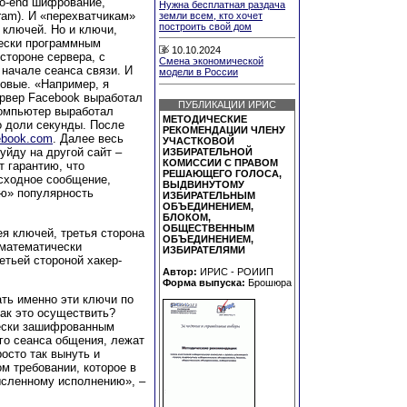
to-end шифрование,
Нужна бесплатная раздача
ram). И «перехватчикам»
земли всем, кто хочет
построить свой дом
 ключей. Но и ключи,
чески программным
10.10.2024
стороне сервера, с
Смена экономической
 начале сеанса связи. И
модели в России
зовые. «Например, я
ервер Facebook выработал
ПУБЛИКАЦИИ ИРИС
компьютер выработал
МЕТОДИЧЕСКИЕ
о доли секунды. После
РЕКОМЕНДАЦИИ ЧЛЕНУ
cebook.com
. Далее весь
УЧАСТКОВОЙ
уйду на другой сайт –
ИЗБИРАТЕЛЬНОЙ
КОМИССИИ С ПРАВОМ
 гарантию, что
РЕШАЮЩЕГО ГОЛОСА,
исходное сообщение,
ВЫДВИНУТОМУ
ую» популярность
ИЗБИРАТЕЛЬНЫМ
ОБЪЕДИНЕНИЕМ,
БЛОКОМ,
ОБЩЕСТВЕННЫМ
ея ключей, третья сторона
ОБЪЕДИНЕНИЕМ,
 математически
ИЗБИРАТЕЛЯМИ
етьей стороной хакер-
Автор:
ИРИС - РОИИП
Форма выпуска:
Брошюра
ть именно эти ключи по
ак это осуществить?
ески зашифрованным
го сеанса общения, лежат
росто так вынуть и
м требовании, которое в
ысленному исполнению», –