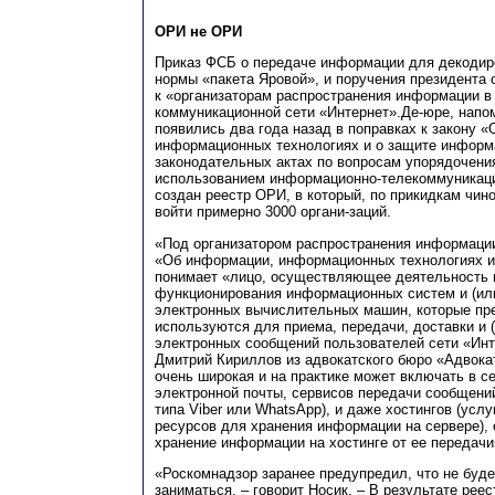
ОРИ не ОРИ
Приказ ФСБ о передаче информации для декодиро
нормы «пакета Яровой», и поручения президента 
к «организаторам распространения информации в
коммуникационной сети «Интернет».Де-юре, нап
появились два года назад в поправках к закону 
информационных технологиях и о защите информ
законодательных актах по вопросам упорядочени
использованием информационно-телекоммуникаци
создан реестр ОРИ, в который, по прикидкам чин
войти примерно 3000 органи-заций.
«Под организатором распространения информации
«Об информации, информационных технологиях и
понимает «лицо, осуществляющее деятельность 
функционирования информационных систем и (ил
электронных вычислительных машин, которые пре
используются для приема, передачи, доставки и (
электронных сообщений пользователей сети «Инте
Дмитрий Кириллов из адвокатского бюро «Адвока
очень широкая и на практике может включать в с
электронной почты, сервисов передачи сообщени
типа Viber или WhatsApp), и даже хостингов (усл
ресурсов для хранения информации на сервере), 
хранение информации на хостинге от ее передачи
«Роскомнадзор заранее предупредил, что не буд
заниматься, – говорит Носик. – В результате рее