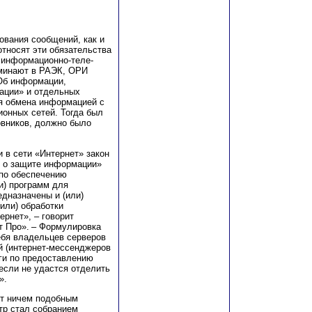
вания сообщений, как и
относят эти обязательства
 информационно-теле-
оминают в РАЭК, ОРИ
«Об информации,
ации» и отдельных
я обмена информацией с
онных сетей. Тогда был
овников, должно было
 в сети «Интернет» закон
 о защите информации»
по обеспечению
и) программ для
дназначены и (или)
или) обработки
рнет», – говорит
т Про». – Формулировка
ебя владельцев серверов
й (интернет-мессенджеров
уги по предоставлению
если не удастся отделить
».
ет ничем подобным
стр стал собранием