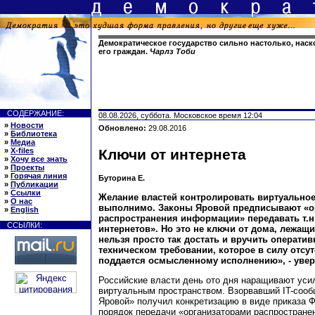
Демократическое государство сильно настолько, наск
его граждан.
Чарлз Тоби
СОДЕРЖАНИЕ:
08.08.2026, суббота. Московское время 12:04
»
Новости
Обновлено:
29.08.2016
»
Библиотека
»
Медиа
»
X-files
Ключи от интернета
»
Хочу все знать
»
Проекты
»
Горячая линия
Буторина Е.
»
Публикации
»
Ссылки
Желание властей контролировать виртуальное
»
О нас
выполнимо. Законы Яровой предписывают «о
»
English
распространения информации» передавать т.н
ССЫЛКИ:
интернетов». Но это не ключи от дома, лежащи
нельзя просто так достать и вручить оператив
техническом требовании, которое в силу отсу
поддается осмысленному исполнению», - увер
Российские власти день ото дня наращивают уси
виртуальным пространством. Взорвавший IT-сооб
Яровой» получил конкретизацию в виде приказа
порядок передачи «организаторами распростране