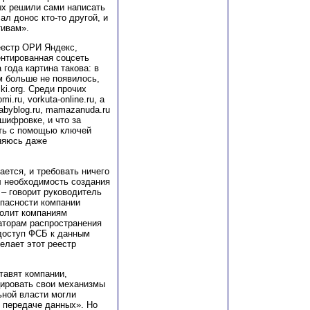
ых решили сами написать
ал донос кто-то другой, и
тивам».
еестр ОРИ Яндекс,
иентированная соцсеть
 года картина такова: в
м больше не появилось,
ki.org. Среди прочих
.ru, vorkuta-online.ru, а
babyblog.ru, mamazanuda.ru
шифровке, и что за
ыть с помощью ключей
няюсь даже
ается, и требовать ничего
л необходимость создания
 – говорит руководитель
пасности компании
волит компаниям
заторам распространения
 доступ ФСБ к данным
елает этот реестр
тавят компании,
ировать свои механизмы
ьной власти могли
и передаче данных». Но