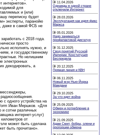
11.04.2026
т интернетов».
Однажды в одной стране
ходимой для
отключили Интернет
тавляемых и (или)
ашу переписку будет
28.03.2026
м» эксперты, паранойю
Эксплуатация как идея-фикс
Маркса
, даже в самой ФСБ не
05.01.2026
Надо заниматься
заработать с 2018 года.
профилактикой диктатур
хнически просто
льно исполнять нужно, и
31.12.2025
Свод понятий Русской
ниям, и государственному
Империи. Конституция
трактные. Но нелишним
Беспредела
ие электронных
их декодировать, а
20.12.2025
Прямая линия и КВН
06.11.2025
Новый мэр Нью-Йорка
Мамдани
 мессенджеры,
29.10.2025
, радиосообщения.
За что идет война
ю с одного устройства на
25.09.2025
nform Иван Мершков. «Для
Обмен и потребление в
о и сотни различных
экономике
тавщика интернет-услуг)
и километров от
21.09.2025
 узле может быть сделана
Адам Смит, бобры, олени и
пропорции обмена
жет быть прочитано».
12.09.2025