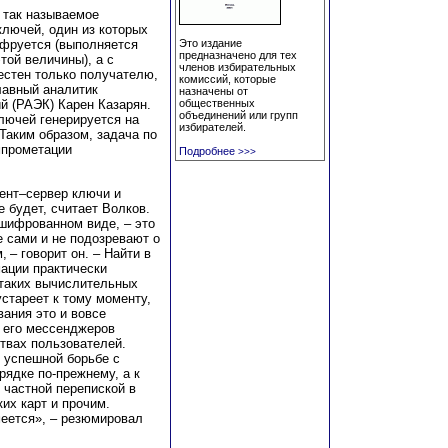
 так называемое
ключей, один из которых
ифруется (выполняется
Это издание
предназначено для тех
той величины), а с
членов избирательных
естен только получателю,
комиссий, которые
лавный аналитик
назначены от
й (РАЭК) Карен Казарян.
общественных
объединений или групп
ключей генерируется на
избирателей.
 Таким образом, задача по
мпрометации
Подробнее
>>>
ент–сервер ключи и
е будет, считает Волков.
ашифрованном виде, – это
 сами и не подозревают о
– говорит он. – Найти в
мации практически
 таких вычислительных
устареет к тому моменту,
вания это и вовсе
 его мессенджеров
ствах пользователей.
к успешной борьбе с
рядке по-прежнему, а к
 частной перепиской в
их карт и прочим.
меется», – резюмировал