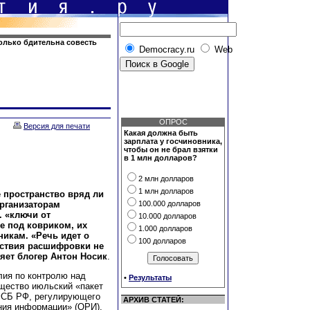
олько бдительна совесть
Democracy.ru
Web
ОПРОС
Версия для печати
Какая должна быть
зарплата у госчиновника,
чтобы он не брал взятки
в 1 млн долларов?
2 млн долларов
1 млн долларов
 пространство вряд ли
рганизаторам
100.000 долларов
. «ключи от
10.000 долларов
е под ковриком, их
1.000 долларов
никам. «Речь идет о
100 долларов
тствия расшифровки не
яет блогер Антон Носик
.
лия по контролю над
•
Результаты
щество июльский «пакет
 ФСБ РФ, регулирующего
АРХИВ СТАТЕЙ:
ния информации» (ОРИ),