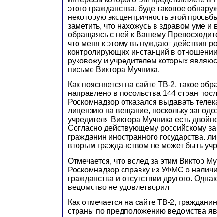
этого гражданства, буде таковое обнару
некоторую эксцентричность этой просьб
заметить, что нахожусь в здравом уме и 
обращаясь с ней к Вашему Превосходител
что меня к этому вынуждают действия р
контролирующих инстанций в отношении
руковожу и учредителем которых являюс
письме Виктора Мучника.
Как поясняется на сайте ТВ-2, такое об
направлено в посольства 144 стран после
Роскомнадзор отказался выдавать телек
лицензию на вещание, поскольку заподозр
учредителя Виктора Мучника есть двойн
Согласно действующему российскому за
гражданин иностранного государства, л
вторым гражданством не может быть уч
Отмечается, что вслед за этим Виктор М
Роскомнадзор справку из УФМС о наличии
гражданства и отсутствии другого. Однак
ведомство не удовлетворил.
Как отмечается на сайте ТВ-2, граждани
страны по предположению ведомства яв