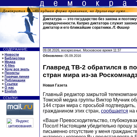
Диктатура — это государство без закона и поэтом
упорядоченности. Каприз диктатора служит законо
диктатор и его ближайшие соратники.
Л. Фишер
СОДЕРЖАНИЕ:
09.08.2026, воскресенье. Московское время 11:37
»
Новости
Обновлено:
05.09.2016
»
Библиотека
»
Медиа
»
X-files
Главред ТВ-2 обратился в п
»
Хочу все знать
»
Проекты
стран мира из-за Роскомнад
»
Горячая линия
»
Публикации
»
Ссылки
Новая Газета
»
О нас
»
English
Главный редактор закрытой телекомпани
ССЫЛКИ:
Томской медиа группы Виктор Мучник об
144 стран мира с просьбой подтвердить, 
гражданином этих стран,
сообщается
на 
«Ваше Превосходительство, глубокоуважа
Посол! Настоящим убедительно прошу з
письменно отсутствие у меня гражданств
интересы которого Вы представляете в 