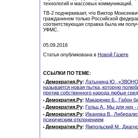
технологий и массовых коммуникаций.
ТВ-2 подчеркивает, что Виктор Моисееви
гражданином только Российской федер
соответствующая справка была им полу
УФМС.
05.09.2016
Статья опубликована в
Новой Газете
ССЫЛКИ ПО ТЕМЕ:
Демократия.Ру
:
Латынина Ю., «ЗВОНО
•
называется новая пытка, которую полюб
против собственного народа любые сре
Демократия.Ру
:
Макаренко Б., Габон б
•
Демократия.Ру
:
Гольц А., Мы для них -
•
Демократия.Ру
:
Иванова В., Либерали
•
психическим отклонением
Демократия.Ру
:
Ямпольский М., Диагн
•