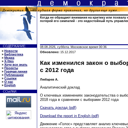
Когда не обращают внимания на критику или похвалу 
потерей его симпатий - это недостойный путь управле
СОДЕРЖАНИЕ:
08.08.2026, суббота. Московское время 00:36
»
Новости
Обновлено:
15.12.2017
»
Библиотека
»
Медиа
»
X-files
Как изменился закон о выбо
»
Хочу все знать
»
Проекты
с 2012 года
»
Горячая линия
»
Публикации
»
Ссылки
Любарев А.
»
О нас
»
English
Аналитический доклад
ССЫЛКИ:
О ключевых изменениях законодательства о выбо
2018 года в сравнении с выборами 2012 года
Скачать доклад (pdf)
Download the report in English (pdf)
Движение «Голос» представляет анализ ключевы