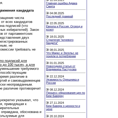
я.
Главная ошибка Адама
Смита
движения кандидата
04.08.2025
Последний трамвай
ращение числа
 от всех кандидатов
22.05.2025
на подписей (что
Европа и Россия. Огород и
ных избирателей). Закон
козел
ов от парламентских
18.01.2025
редставления двух
Стратегия "кочевого
регистрированных
бандита"
рным, не
омиссии требовать не
08.01.2025
Что Маркс и Энгельс не
поняли в потреблении
ло подписей для
01.01.2025
 до 100 тысяч, а для
Новогодняя статья от
 уменьшение требуемого
Владимира Пастухова
 способствующим
время различие в
22.12.2024
Уязвимость Орешника и
артий и самовыдвиженцев
России
ески неоправданным.
ное различие противоречит
08.12.2024
Процесс образования цен по
Бем-Баверку
нократно указывал, что
27.11.2024
я, приводящая к
Бем-Баверк о ценности и
бирательных
цене
 оправдана, обоснована и
пользуемые для
20.10.2024