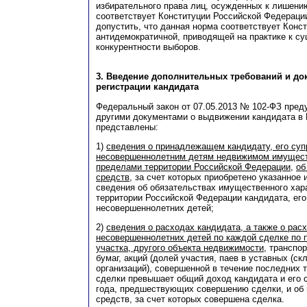
избирательного права лиц, осужденных к лишени
соответствует Конституции Российской Федераци
допустить, что данная норма соответствует Конс
антидемократичной, приводящей на практике к 
конкурентности выборов.
3. Введение дополнительных требований и до
регистрации кандидата
Федеральный закон от 07.05.2013 № 102-ФЗ преду
другими документами о выдвижении кандидата в
представлены:
1)
сведения о принадлежащем кандидату, его суп
несовершеннолетним детям недвижимом имущест
пределами территории Российской Федерации
,
об
средств
, за счет которых приобретено указанное
сведения об обязательствах имущественного хар
территории Российской Федерации кандидата, его
несовершеннолетних детей;
2)
сведения о расходах кандидата, а также о расх
несовершеннолетних детей по каждой сделке по 
участка, другого объекта недвижимости
, транспо
бумаг, акций (долей участия, паев в уставных (с
организаций), совершенной в течение последних 
сделки превышает общий доход кандидата и его с
года, предшествующих совершению сделки, и об 
средств, за счет которых совершена сделка.