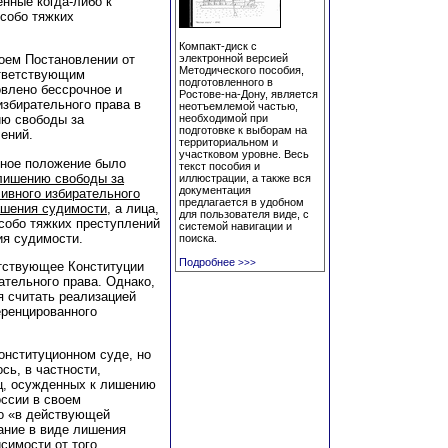
нные когда-либо к
особо тяжких
Компакт-диск с
оем Постановлении от
электронной версией
Методического пособия,
ответствующим
подготовленного в
овлено бессрочное и
Ростове-на-Дону, является
збирательного права в
неотъемлемой частью,
ию свободы за
необходимой при
подготовке к выборам на
лений.
территориальном и
участковом уровне. Весь
нное положение было
текст пособия и
 лишению свободы за
иллюстрации, а также вся
документация
ивного избирательного
предлагается в удобном
гашения судимости
, а лица,
для пользователя виде, с
собо тяжких преступлений
системой навигации и
ия судимости.
поиска.
Подробнее
>>>
етствующее Конституции
ательного права. Однако,
я считать реализацией
еренцированного
онституционном суде, но
сь, в частности,
иц, осужденных к лишению
оссии в своем
то «в действующей
ание в виде лишения
симости от того,