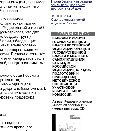
ерны им» (см., например,
Нужна бесплатная раздача
земли всем, кто хочет
случае мы видим, что
построить свой дом
боснована.
10.10.2024
требованиями
Смена экономической
политическая партия
модели в России
мя Федеральный закон «О
усматривает, что для
ПУБЛИКАЦИИ ИРИС
о создать группу
ВЫБОРЫ ОРГАНОВ
 России, обладающих
ГОСУДАРСТВЕННОЙ
 изначально уровень
ВЛАСТИ РОССИЙСКОЙ
ФЕДЕРАЦИИ, ОРГАНОВ
ся примерно таким же,
ГОСУДАРСТВЕННОЙ
ртии. В связи с этим нет
ВЛАСТИ И МЕСТНОГО
я этих кандидатов столь
САМОУПРАВЛЕНИЯ
елей, представляемых для
СУБЪЕКТА
РОССИЙСКОЙ
ФЕДЕРАЦИИ (ПОРЯДОК
ПОДГОТОВКИ И
ионного суда России и
ПРОВЕДЕНИЯ):
дательства,
МЕТОДИЧЕСКОЕ
й необходимо для
ПОСОБИЕ ДЛЯ
УЧАСТКОВОЙ
андидата избирателями. В
ИЗБИРАТЕЛЬНОЙ
одписей не может быть
КОМИССИИ.
уровень поддержки
Автор:
Редакция журнала
«Местная власть»-ИРИС
Форма выпуска:
CD
ава
ли введены
льного права: его