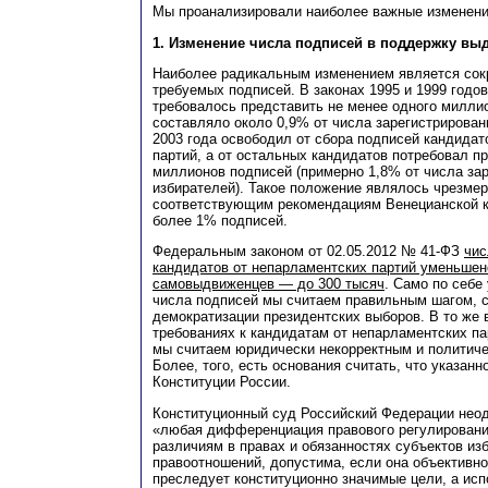
Мы проанализировали наиболее важные изменени
1. Изменение числа подписей в поддержку вы
Наиболее радикальным изменением является сок
требуемых подписей. В законах 1995 и 1999 годов
требовалось представить не менее одного миллио
составляло около 0,9% от числа зарегистрирован
2003 года освободил от сбора подписей кандидат
партий, а от остальных кандидатов потребовал п
миллионов подписей (примерно 1,8% от числа за
избирателей). Такое положение являлось чрезме
соответствующим рекомендациям Венецианской к
более 1% подписей.
Федеральным законом от 02.05.2012 № 41-ФЗ
чис
кандидатов от непарламентских партий уменьшено
самовыдвиженцев — до 300 тысяч
. Само по себе
числа подписей мы считаем правильным шагом,
демократизации президентских выборов. В то же 
требованиях к кандидатам от непарламентских п
мы считаем юридически некорректным и политич
Более, того, есть основания считать, что указан
Конституции России.
Конституционный суд Российский Федерации неод
«любая дифференциация правового регулировани
различиям в правах и обязанностях субъектов из
правоотношений, допустима, если она объективно
преследует конституционно значимые цели, а ис