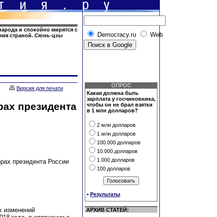
народа и спокойно мирятся с
Democracy.ru
Web
ния страной.
Сюнь-цзы
ОПРОС
Версия для печати
Какая должна быть
зарплата у госчиновника,
рах президента
чтобы он не брал взятки
в 1 млн долларов?
2 млн долларов
1 млн долларов
100.000 долларов
10.000 долларов
1.000 долларов
рах президента России
100 долларов
•
Результаты
х изменений
АРХИВ СТАТЕЙ: