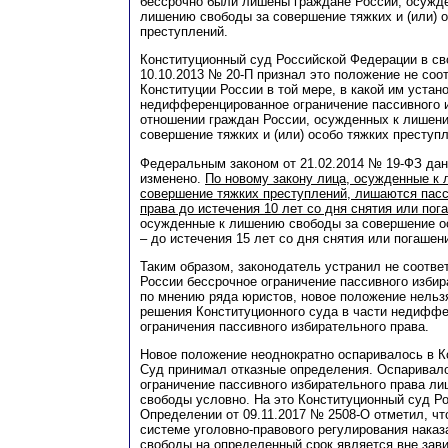
бессрочно были лишены граждане России, осужде
лишению свободы за совершение тяжких и (или) 
преступлений.
Конституционный суд Российской Федерации в св
10.10.2013 № 20-П признал это положение не со
Конституции России в той мере, в какой им устан
недифференцированное ограничение пассивного и
отношении граждан России, осужденных к лишен
совершение тяжких и (или) особо тяжких преступ
Федеральным законом от 21.02.2014 № 19-ФЗ да
изменено.
По новому закону лица, осужденные к
совершение тяжких преступлений, лишаются пасс
права до истечения 10 лет со дня снятия или по
осужденные к лишению свободы за совершение о
– до истечения 15 лет со дня снятия или погашен
Таким образом, законодатель устранил не соотв
России бессрочное ограничение пассивного избир
по мнению ряда юристов, новое положение нельз
решения Конституционного суда в части недифф
ограничения пассивного избирательного права.
Новое положение неоднократно оспаривалось в К
Суд принимал отказные определения. Оспаривало
ограничение пассивного избирательного права л
свободы условно. На это Конституционный суд Р
Определении от 09.11.2017 № 2508-О отметил, ч
системе уголовно-правового регулирования наказ
свободы на определенный срок является вне зави