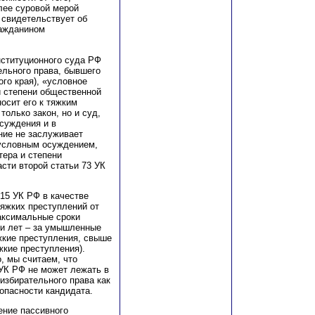
лее суровой мерой
 свидетельствует об
ражданином
нституционного суда РФ
ельного права, бывшего
го края), «условное
й степени общественной
осит его к тяжким
олько закон, но и суд,
осуждения и в
ние не заслуживает
 условным осуждением,
тера и степени
сти второй статьи 73 УК
 15 УК РФ в качестве
тяжких преступлений от
аксимальные сроки
ти лет – за умышленные
яжкие преступления, свыше
жкие преступления).
, мы считаем, что
 УК РФ не может лежать в
избирательного права как
опасности кандидата.
ение пассивного