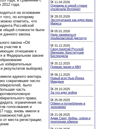
18 года, в сравнении с
11.04.2026
 2012 года.
Однажды в одной стране
отключили Интернет
водиться на основании
 того, по которому
28.03.2026
Эксплуатация как идея-фикс
 можно отметить, что
Маркса
зидента Российской
 в общей сложности были
05.01.2026
я данного закона.
Надо заниматься
профилактикой диктатур
ьного закона «Об
31.12.2025
на участие в
Свод понятий Русской
имеющих отношение к
Империи. Конституция
ся в Федеральном законе
Беспредела
образование
20.12.2025
вых избирательных
Прямая линия и КВН
и результатов выборов).
06.11.2025
имели единого вектора.
Новый мэр Нью-Йорка
езко сократившее число
Мамдани
избирателей, было
29.10.2025
 большая часть
За что идет война
 противоположную
збирательного права;
25.09.2025
дидата; ограничения на
Обмен и потребление в
гов голосования и
экономике
7 году, вновь имели в
21.09.2025
возможностей для
Адам Смит, бобры, олени и
 от места регистрации;
пропорции обмена
дение.
12.09.2025