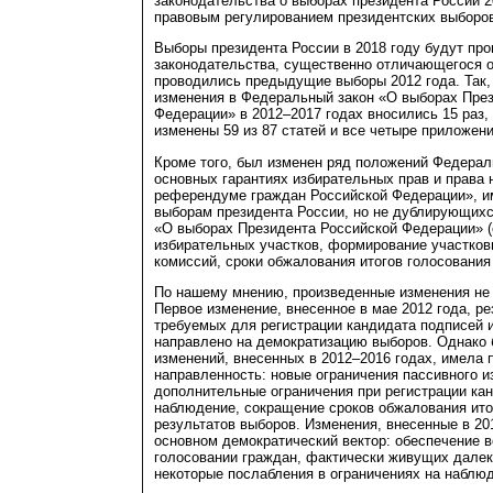
законодательства о выборах президента России 20
правовым регулированием президентских выборов
Выборы президента России в 2018 году будут про
законодательства, существенно отличающегося от
проводились предыдущие выборы 2012 года. Так,
изменения в Федеральный закон «О выборах Пре
Федерации» в 2012–2017 годах вносились 15 раз,
изменены 59 из 87 статей и все четыре приложени
Кроме того, был изменен ряд положений Федерал
основных гарантиях избирательных прав и права 
референдуме граждан Российской Федерации», 
выборам президента России, но не дублирующих
«О выборах Президента Российской Федерации» (
избирательных участков, формирование участко
комиссий, сроки обжалования итогов голосования 
По нашему мнению, произведенные изменения не 
Первое изменение, внесенное в мае 2012 года, р
требуемых для регистрации кандидата подписей 
направлено на демократизацию выборов. Однако
изменений, внесенных в 2012–2016 годах, имела
направленность: новые ограничения пассивного и
дополнительные ограничения при регистрации кан
наблюдение, сокращение сроков обжалования ито
результатов выборов. Изменения, внесенные в 201
основном демократический вектор: обеспечение 
голосовании граждан, фактически живущих далеко
некоторые послабления в ограничениях на наблю