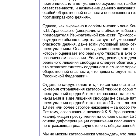
применялось или нет условное осуждение, наибо
ответственности, и назначение данного наказания
особой общественной опасности совершенного г
противоправного деяния».
Однако, как выражено в особом мнении члена Ко
К.В. Арановского (специалиста в области избират
председателя Избирательной комиссии Приморско
осуждение обычно свидетельствует об умеренно
опасности деяния, даже если уголовный закон отн
преступлениям. Опасность деяния определяет не т
который оценивает его реальную тяжесть в акте 
назначенном наказании. Если суд решил, что дея
реального лишения свободы и следует обойтись
это отражает тяжесть содеянного в смысле харак
общественной опасности, что прямо следует из ча
Российской Федерации».
Отдельно следует отметить, что согласно статье
критерия отграничения категорий тяжких и особо 
преступлений средней тяжести названы только м
наказания в виде лишения свободы (не свыше пя
преступления средней тяжести, до 10 лет – за т
10 лет или более строгое наказание – за особо тя
Поэтому, соглашаясь с позицией К.В. Арановского
квалификация преступления на основе статьи 15
основе дифференциации ограничения пассивного 
не отражающая реальную степень общественной 
Мы не можем категорически утверждать, что лиш