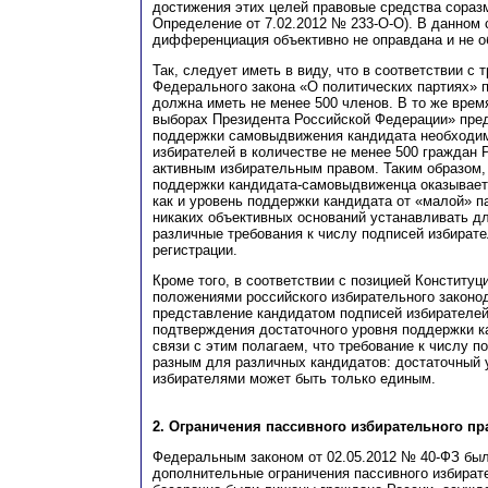
достижения этих целей правовые средства соразм
Определение от 7.02.2012 № 233-О-О). В данном 
дифференциация объективно не оправдана и не о
Так, следует иметь в виду, что в соответствии с 
Федерального закона «О политических партиях» 
должна иметь не менее 500 членов. В то же вре
выборах Президента Российской Федерации» пред
поддержки самовыдвижения кандидата необходим
избирателей в количестве не менее 500 граждан
активным избирательным правом. Таким образом,
поддержки кандидата-самовыдвиженца оказывает
как и уровень поддержки кандидата от «малой» па
никаких объективных оснований устанавливать дл
различные требования к числу подписей избират
регистрации.
Кроме того, в соответствии с позицией Конституц
положениями российского избирательного законо
представление кандидатом подписей избирателе
подтверждения достаточного уровня поддержки к
связи с этим полагаем, что требование к числу п
разным для различных кандидатов: достаточный 
избирателями может быть только единым.
2. Ограничения пассивного избирательного пр
Федеральным законом от 02.05.2012 № 40-ФЗ бы
дополнительные ограничения пассивного избирате