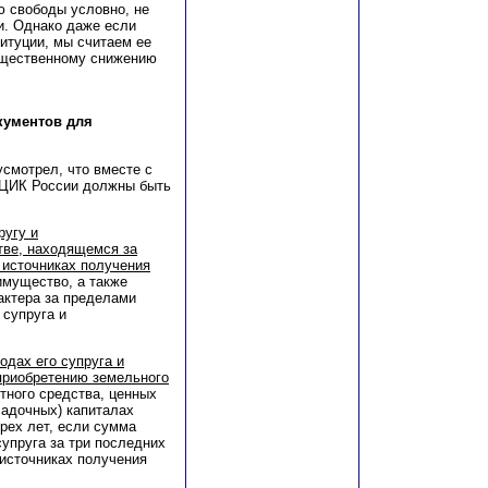
ю свободы условно, не
и. Однако даже если
титуции, мы считаем ее
существенному снижению
кументов для
смотрел, что вместе с
 ЦИК России должны быть
ругу и
ве, находящемся за
 источниках получения
 имущество, а также
актера за пределами
 супруга и
одах его супруга и
приобретению земельного
ртного средства, ценных
кладочных) капиталах
трех лет, если сумма
упруга за три последних
источниках получения