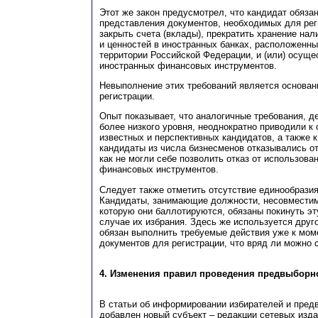
Этот же закон предусмотрел, что кандидат обяза
представления документов, необходимых для рег
закрыть счета (вклады), прекратить хранение на
и ценностей в иностранных банках, расположенн
территории Российской Федерации, и (или) осуще
иностранных финансовых инструментов.
Невыполнение этих требований является основан
регистрации.
Опыт показывает, что аналогичные требования, 
более низкого уровня, неоднократно приводили к 
известных и перспективных кандидатов, а также к
кандидаты из числа бизнесменов отказывались от
как не могли себе позволить отказ от использова
финансовых инструментов.
Следует также отметить отсутствие единообразия
Кандидаты, занимающие должности, несовместим
которую они баллотируются, обязаны покинуть эт
случае их избрания. Здесь же используется друг
обязан выполнить требуемые действия уже к мом
документов для регистрации, что вряд ли можно 
4. Изменения правил проведения предвыборн
В статьи об информировании избирателей и пред
добавлен новый субъект – редакции сетевых изда