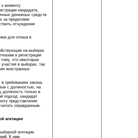
н к моменту
истрации кандидата,
личных денежных средств
ых за пределами
ствить отчуждение
ием для отказа в
действующие на выборах
отказам в регистрации
 тому, что некоторые
 участия в выборах, так
ния иностранных
 в требованиях закона.
ые с должностью, на
у должность только в
ой подход: кандидат
енту представления
считать оправданным.
ой агитации
выборной агитации
ний. К ним