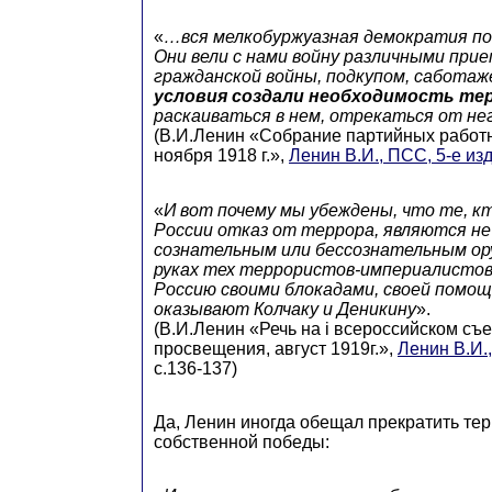
«
…вся мелкобуржуазная демократия по
Они вели с нами войну различными при
гражданской войны, подкупом, сабота
условия создали необходимость те
раскаиваться в нем, отрекаться от не
(В.И.Ленин «Собрание партийных работ
ноября 1918 г.»,
Ленин В.И., ПСС, 5-е изд.
«
И вот почему мы убеждены, что те, к
России отказ от террора, являются не
сознательным или бессознательным ор
руках тех террористов-империалисто
Россию своими блокадами, своей помощ
оказывают Колчаку и Деникину
».
(В.И.Ленин «Речь на i всероссийском съ
просвещения, август 1919г.»,
Ленин В.И.,
с.136-137)
Да, Ленин иногда обещал прекратить те
собственной победы: