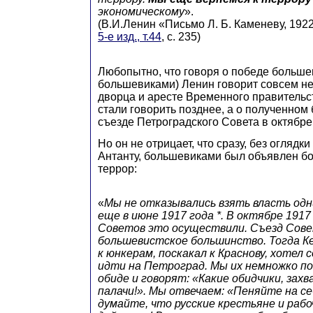
экономическому
».
(В.И.Ленин «Письмо Л. Б. Каменеву, 192
5-е изд., т.44
, с. 235)
Любопытно, что говоря о победе больше
большевиками) Ленин говорит совсем не
дворца и аресте Временного правительст
стали говорить позднее, а о полученном
съезде Петроградского Совета в октябре 
Но он не отрицает, что сразу, без оглядк
Антанту, большевиками был объявлен б
террор:
«
Мы не отказывались взять власть одн
еще в июне 1917 года *. В октябре 1917
Советов это осуществили. Съезд Сове
большевистское большинство. Тогда К
к юнкерам, поскакал к Краснову, хотел
идти на Петроград. Мы их немножко по
обиде и говорят: «Какие обидчики, захв
палачи!». Мы отвечаем: «Пеняйте на себ
думайте, что русские крестьяне и раб