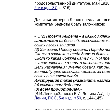
продовольственной диктатуре. Май 1918г
5-е изд., т.37
, с. 316)
Для изъятия зерна Ленин предлагает вс
комитетам бедноты брать заложников:
«
…(2) Проект декрета – в каждой хлеб
заложников
из богачей, отвечающих жи
ссыпку всех излишков
(3) Заказать Попову спешно: Наряды по
Сколько излишков хлеба должно быть в
Сколько какая должна дать? <…> Я пр
«заложников» не взять, а назначить по
Цель назначения: именно богачи, как о
контрибуцию, отвечают жизнью за нем
ссыпку излишков хлеба.
Инструкция такая (назначить «зало
(α) комитетам бедноты,
(β)
всем продотрядам.
»
(В.И.Ленин,«Записка В.И. Ленина А.Д. Цю
Ленин, ПСС, 5-е изд., т.50
, с. 144-145).