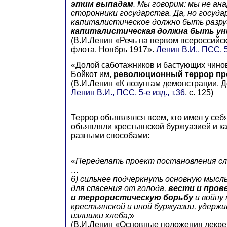
этим выпадам
. Мы говорим: мы не ан
сторонники государства. Да, но госуд
капиталистическое должно быть разр
капиталистическая должна быть у
(В.И.Ленин «Речь на первом всероссийс
флота. Ноябрь 1917».
Ленин В.И., ПСС, 5-
«Долой саботажников и бастующих чино
Бойкот им,
революционный террор пр
(В.И.Ленин «К лозунгам демонстрации. Д
Ленин В.И., ПСС, 5-е изд., т.36
, с. 125)
Террор объявлялся всем, кто имел у себ
объявляли крестьянской буржуазией и к
разными способами:
«
Переделать проект постановления с
…
6) сильнее подчеркнуть основную мысл
для спасения от голода,
вести и про
и террористическую борьбу
и войну
крестьянской и иной буржуазии, удерж
излишки хлеба;
»
(В.И.Ленин «Основные положения декре