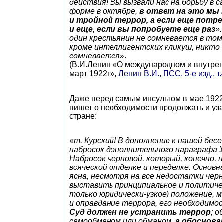
действия! Вы вызвали нас на борьбу в 
форме в октябре,
в ответ на это мы
и тройной террор, а если еще потр
и еще, если вы попробуете еще раз
»
один крестьянин не сомневается в том,
кроме интеллигентских кликуш, никто 
сомневается
».
(В.И.Ленин «О международном и внутре
март 1922г»,
Ленин В.И., ПСС, 5-е изд., т
Даже перед самым инсультом в мае 1922
пишет о необходимости продолжать и уза
стране:
«
т. Курский! В дополнение к нашей бес
набросок дополнительного параграфа У
Набросок черновой, который, конечно, 
всяческой отделке и переделке. Основн
ясна, несмотря на все недостатки чер
выставить принципиальное и политичес
только юридически-узкое) положение,
и оправдание террора, его необходимос
Суд должен
не устранить террор
; 
самообманом или обманом,
а обоснова