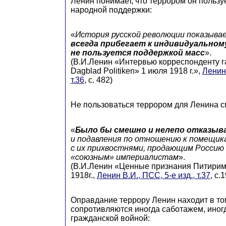
Ленин понимает, что террором он пользуе
народной поддержки:
«
История русской революции показыва
всегда прибегает к индивидуальному
не пользуется поддержкой масс
».
(В.И.Ленин «Интервью корреспонденту га
Dagblad Politiken» 1 июля 1918 г.»,
Ленин 
т.36
, с. 482)
Не пользоваться террором для Ленина 
«
Было бы смешно и нелепо отказыв
и подавления по отношению к помещик
с их прихвостнями, продающим Росси
«союзным» империалистам
».
(В.И.Ленин «Ценные признания Питирим
1918г.,
Ленин В.И., ПСС, 5-е изд., т.37
, с.
Оправдание террору Ленин находит в том
сопротивляются иногда саботажем, иног
гражданской войной: