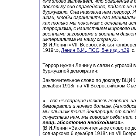
«
Из этого вытекает, что обвинение в 
поскольку оно справедливо, падает не на
буржуазию. Она навязала нам террор. 
шаги, чтобы ограничить его минимал
как только мы покончим с основным ис
терроризма, с нашествием мирового им
военными заговорами и военным давле
империализма на нашу страну
».
(В.И.Ленин «VIII Всероссийская конфере
1919г.»,
Ленин В.И., ПСС, 5-е изд., т.39
, с
Террор нужен Ленину в связи с угрозой в
буржуазной демократии:
Заключительное слово по докладу ВЦИК 
декабря 1918г. на VII Всероссийском Съ
«
…вся декларация насквозь говорит: на
демократии и ничего больше. (Аплодис
мы слышим такие декларации от людей
сочувствии нам, мы говорим себе: нет,
вещь абсолютно необходимая
».
(В.И.Ленин «Заключительное слово по д
совнаркома 6 декабря 1918г. на VII Все