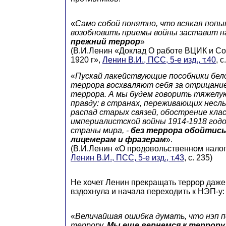
«
Само собой понятно, что всякая по
возобновить приемы войны заставит 
прежний террор
»
(В.И.Ленин «Доклад О работе ВЦИК и С
1920 г»,
Ленин В.И., ПСС, 5-е изд., т.40
, с
«
Пускай лакействующие пособники бел
террора восхваляют себя за отрицание
террора. А мы будем говорить тяжелу
правду: в странах, переживающих несл
распад старых связей, обострение кла
империалистской войны 1914-1918 годов
страны мира, -
без террора обойтись
лицемерам и фразерам
».
(В.И.Ленин «О продовольственном налог
Ленин В.И., ПСС, 5-е изд., т.43
, с. 235)
Не хочет Ленин прекращать террор даже 
вздохнула и начала переходить к НЭП-у:
«
Величайшая ошибка думать, что нэп 
террору.
Мы еще вернемся к террору