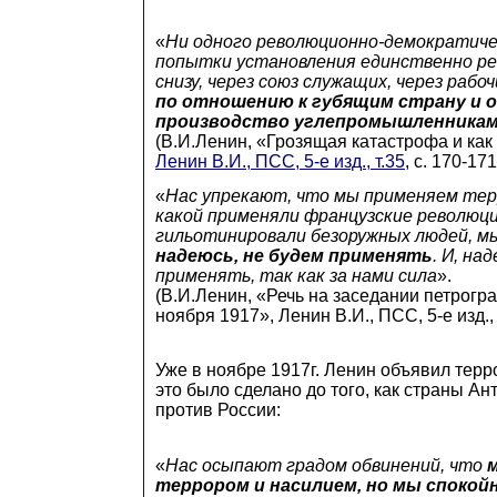
«
Ни одного революционно-демократиче
попытки установления единственно ре
снизу, через союз служащих, через рабоч
по отношению к губящим страну и
производство углепромышленника
(В.И.Ленин, «Грозящая катастрофа и как 
Ленин В.И., ПСС, 5-е изд., т.35
, с. 170-171
«
Нас упрекают, что мы применяем терр
какой применяли французские революц
гильотинировали безоружных людей, мы
надеюсь, не будем применять
. И, на
применять, так как за нами сила
».
(В.И.Ленин, «Речь на заседании петрогра
ноября 1917», Ленин В.И., ПСС, 5-е изд., т
Уже в ноябре 1917г. Ленин объявил терро
это было сделано до того, как страны А
против России:
«
Нас осыпают градом обвинений, что
террором и насилием, но мы спокой