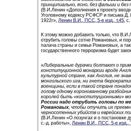
принципиально, ясно, без фальши и без 
(В.И.Ленин «Дополнения к проекту вводн
Уголовному кодексу РСФСР и письма Д. И
1922г»,
Ленин В.И., ПСС, 5-е изд., т.45
, с.
К этому можно добавить только, что В.И
отрубить головы сотне Романовых, и пор
палача страны и семьи Романовых, а та
государственного терроризма будет зако
«
Либеральные дурачки болтают о при
конституционной монархии вроде Англи
культурной стране, как Англия, не зна
монгольского ига, ни гнета бюрократии
военщины, если в такой стране понад
голову одному коронованному разбойни
королей быть «конституционными» мо
России надо отрубить головы по м
Романовых
, чтобы отучить их преемн
черносотенных убийств и еврейских по
(В.И.Ленин «О лозунгах и о постановке 
с.-д. работы»,
Ленин В.И., ПСС, 5-е изд., 