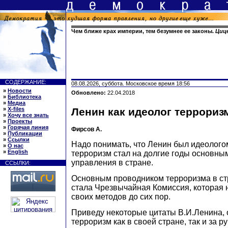
Чем ближе крах империи, тем безумнее ее законы.
Циц
СОДЕРЖАНИЕ:
08.08.2026, суббота. Московское время 18:56
»
Новости
Обновлено:
22.04.2018
»
Библиотека
»
Медиа
»
X-files
Ленин как идеолог террориз
»
Хочу все знать
»
Проекты
»
Горячая линия
Фирсов А.
»
Публикации
»
Ссылки
Надо понимать, что Ленин был идеолого
»
О нас
»
English
терроризм стал на долгие годы основны
управления в стране.
ССЫЛКИ:
Основным проводником терроризма в ст
стала Чрезвычайная Комиссия, которая н
своих методов до сих пор.
Приведу некоторые цитаты В.И.Ленина
терроризм как в своей стране, так и за р