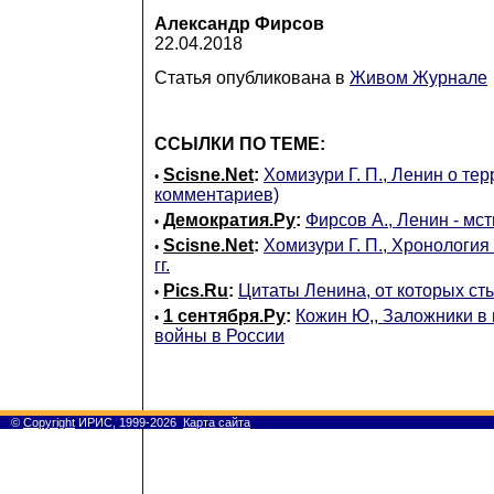
Александр Фирсов
22.04.2018
Статья опубликована в
Живом Журнале
ССЫЛКИ ПО ТЕМЕ:
Scisne.Net
:
Хомизури Г. П., Ленин о тер
•
комментариев)
Демократия.Ру
:
Фирсов А., Ленин - мс
•
Scisne.Net
:
Хомизури Г. П., Хронологи
•
гг.
Pics.Ru
:
Цитаты Ленина, от которых ст
•
1 сентября.Ру
:
Кожин Ю,, Заложники в
•
войны в России
©
Copyright
ИРИС, 1999-2026
Карта сайта