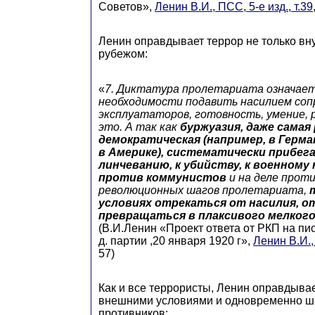
Советов»,
Ленин В.И., ПСС, 5-е изд., т.39
Ленин оправдывает террор не только вну
рубежом:
«
7. Диктатура пролетариата означает
необходимости подавить насилием со
эксплуататоров, готовность, умение,
это. А так как
буржуазия, даже самая
демократическая (например, в Герма
в Америке), систематически прибега
линчеванию, к убийству, к военному
против коммунистов
и на деле проти
революционных шагов пролетариата,
условиях отрекаться от насилия, от
превращаться в плаксивого мелког
(В.И.Ленин «Проект ответа от РКП на пи
д. партии ,20 января 1920 г»,
Ленин В.И., 
57)
Как и все террористы, Ленин оправдывае
внешними условиями и одновременно ш
противников: