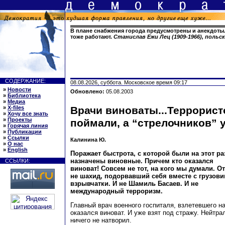
В плане снабжения города предусмотрены и анекдоты.
тоже работают.
Станислав Ежи Лец (1909-1966), поль
СОДЕРЖАНИЕ:
08.08.2026, суббота. Московское время 09:17
»
Новости
Обновлено:
05.08.2003
»
Библиотека
»
Медиа
»
X-files
Врачи виноваты...Террорист
»
Хочу все знать
»
Проекты
поймали, а “стрелочников” 
»
Горячая линия
»
Публикации
»
Ссылки
Калинина Ю.
»
О нас
»
English
Поражает быстрота, с которой были на этот ра
назначены виновные. Причем кто оказался
ССЫЛКИ:
виноват! Совсем не тот, на кого мы думали. О
не шахид, подорвавший себя вместе с грузов
взрывчатки. И не Шамиль Басаев. И не
международный терроризм.
Главный врач военного госпиталя, взлетевшего на
оказался виноват. И уже взят под стражу. Нейтра
ничего не натворил.