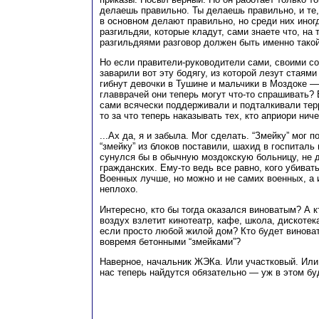
делаешь правильно. Ты делаешь правильно, и те,
в основном делают правильно, но среди них иног
разгильдяи, которые кладут, сами знаете что, на 
разгильдяями разговор должен быть именно такой
Но если правители-руководители сами, своими с
заварили вот эту бодягу, из которой лезут стаям
гибнут девочки в Тушине и мальчики в Моздоке — т
главврачей они теперь могут что-то спрашивать?
сами всячески поддерживали и подталкивали тер
то за что теперь наказывать тех, кто априори нич
...Ах да, я и забыла. Мог сделать. “Змейку” мог 
“змейку” из блоков поставили, шахид в госпиталь 
сунулся бы в обычную моздокскую больницу, не 
гражданских. Ему-то ведь все равно, кого убиват
Военных лучше, но можно и не самих военных, а 
неплохо.
Интересно, кто бы тогда оказался виноватым? А к
воздух взлетит кинотеатр, кафе, школа, дискотек
если просто любой жилой дом? Кто будет виноват
вовремя бетонными “змейками”?
Наверное, начальник ЖЭКа. Или участковый. Или
нас теперь найдутся обязательно — уж в этом бу