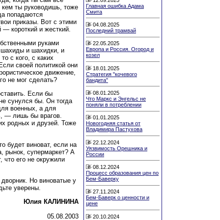
Главная ошибка Адама
 кем ты руководишь, тоже
Смита
да попадаются
твои приказы. Вот с этими
04.08.2025
 — короткий и жесткий.
Последний трамвай
обственными руками
22.05.2025
Европа и Россия. Огород и
и шахиды и шахидки, и
козел
о с кого, с каких
 Если своей политикой они
18.01.2025
рористическое движение,
Стратегия "кочевого
его не мог сделать?
бандита"
08.01.2025
поставить. Если бы
Что Маркс и Энгельс не
не сунулся бы. Он тогда
поняли в потреблении
для военных, а для
ь, — лишь бы врагов.
01.01.2025
их родных и друзей. Тоже
Новогодняя статья от
Владимира Пастухова
22.12.2024
то будет виноват, если на
Уязвимость Орешника и
а, рынок, супермаркет? А
России
, что его не окружили
08.12.2024
Процесс образования цен по
Бем-Баверку
 дворник. Но виноватые у
дьте уверены.
27.11.2024
Бем-Баверк о ценности и
Юлия КАЛИНИНА
цене
05.08.2003
20.10.2024