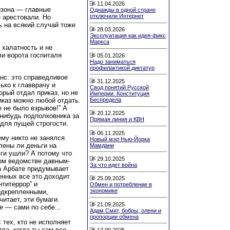
11.04.2026
изона — главные
Однажды в одной стране
отключили Интернет
е арестовали. Но
ь на всякий случай тоже
28.03.2026
Эксплуатация как идея-фикс
Маркса
 халатность и не
и ворота госпиталя
05.01.2026
Надо заниматься
профилактикой диктатур
нс: это справедливое
31.12.2025
ько к главврачу и
Свод понятий Русской
орый отдал приказ, но не
Империи. Конституция
иказ можно любой отдать.
Беспредела
 не было взрывов!” А
20.12.2025
-нибудь подполковника за
Прямая линия и КВН
для пущей строгости.
06.11.2025
му никто не занялся
Новый мэр Нью-Йорка
лены ли деньги на
Мамдани
ьги ушли? А потому что
29.10.2025
ном ведомстве давным-
За что идет война
а Арбате придумывает
енных все это доходит
25.09.2025
нтитеррор” и
Обмен и потребление в
экономике
подкрепленными,
итает, эти бумаги.
21.09.2025
 — сами по себе...
Адам Смит, бобры, олени и
пропорции обмена
 тех, кто не исполняет
гда, когда ты сам все
12.09.2025