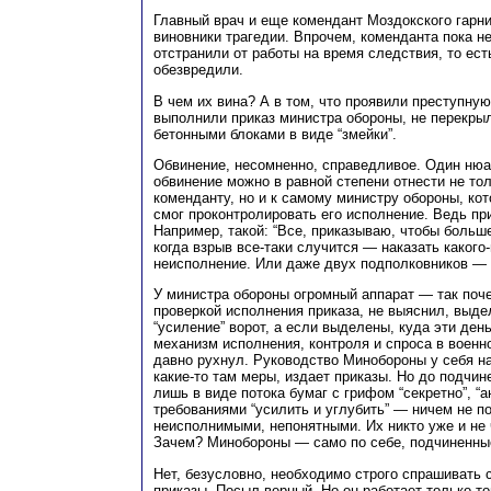
Главный врач и еще комендант Моздокского гарн
виновники трагедии. Впрочем, коменданта пока н
отстранили от работы на время следствия, то ест
обезвредили.
В чем их вина? А в том, что проявили преступную
выполнили приказ министра обороны, не перекрыл
бетонными блоками в виде “змейки”.
Обвинение, несомненно, справедливое. Один нюа
обвинение можно в равной степени отнести не тол
коменданту, но и к самому министру обороны, кот
смог проконтролировать его исполнение. Ведь пр
Например, такой: “Все, приказываю, чтобы больше
когда взрыв все-таки случится — наказать какого
неисполнение. Или даже двух подполковников — 
У министра обороны огромный аппарат — так поче
проверкой исполнения приказа, не выяснил, выде
“усиление” ворот, а если выделены, куда эти ден
механизм исполнения, контроля и спроса в воен
давно рухнул. Руководство Минобороны у себя н
какие-то там меры, издает приказы. Но до подчин
лишь в виде потока бумаг с грифом “секретно”, “а
требованиями “усилить и углубить” — ничем не 
неисполнимыми, непонятными. Их никто уже и не ч
Зачем? Минобороны — само по себе, подчиненные
Нет, безусловно, необходимо строго спрашивать с
приказы. Посыл верный. Но он работает только то