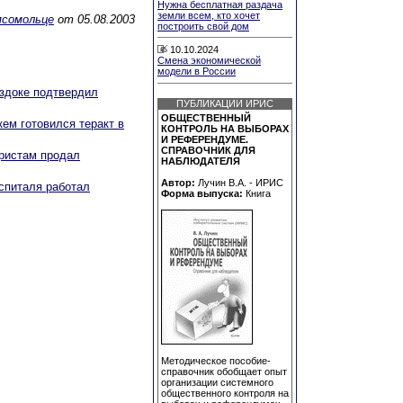
Нужна бесплатная раздача
земли всем, кто хочет
мсомольце
от 05.08.2003
построить свой дом
10.10.2024
Смена экономической
модели в России
оздоке подтвердил
ПУБЛИКАЦИИ ИРИС
ОБЩЕСТВЕННЫЙ
кем готовился теракт в
КОНТРОЛЬ НА ВЫБОРАХ
И РЕФЕРЕНДУМЕ.
СПРАВОЧНИК ДЛЯ
ристам продал
НАБЛЮДАТЕЛЯ
Автор:
Лучин В.А. - ИРИС
спиталя работал
Форма выпуска:
Книга
Методическое пособие-
справочник обобщает опыт
организации системного
общественного контроля на