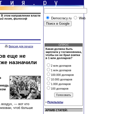
 В этом направлении власти
Democracy.ru
Web
ский поэт, философ
ОПРОС
Версия для печати
Какая должна быть
зарплата у госчиновника,
ов еще не
чтобы он не брал взятки
в 1 млн долларов?
уже назначили
2 млн долларов
1 млн долларов
100.000 долларов
з
10.000 долларов
1.000 долларов
тнюдь
100 долларов
иком
•
Результаты
 воздух, — вот кто
лизован, чтоб больше
АРХИВ СТАТЕЙ: