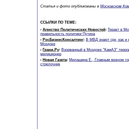
Статья и фото опубликованы в
Московском Ко
ССЫЛКИ ПО ТЕМЕ:
Агенство Политических Новостей
:
Теракт в М
•
правильность политики Путина
РосБизнесКонсалтинг
:
В МВД знают где, как и 
•
Моздоке
Грани.Ру
:
Взорванный в Моздоке "КамАЗ" терро
•
милиционер
Новая Газета
:
Милашина Е., Главным врачом го
•
стрелочник