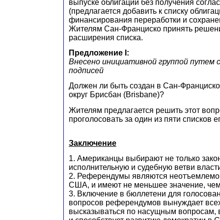
выпуске облигаций без получения согла
(предлагается добавить к списку облига
финансирования переработки и сохране
Жителям Сан-Франциско принять решен
расширения списка.
Предложение I:
Внесено инициативной группой путем 
подписей
Должен ли быть создан в Сан-Франциск
округ Брисбан (Brisbane)?
Жителям предлагается решить этот воп
проголосовать за один из пяти списков е
Заключение
1. Американцы выбирают не только зако
исполнительную и судебную ветви власти
2. Референдумы являются неотъемлемо
США, и имеют не меньшее значение, че
3. Включение в бюллетени для голосова
вопросов референдумов вынуждает всех
высказываться по насущным вопросам,