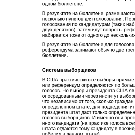
одном бюллетене.
В результате на бюллетене, размещаются
несколько пунктов для голосования. Пе
голосования по кандидатурам (таких наб
двух десятков), затем идут вопросы реф
набирается тоже от одного до нескольких
В результате на бюллетене для голосов
референдума занимают обычно две тре
бюллетеня.
Система выборщиков
В США практически все выборы прямые, 
или референдум определяются по боль
голосов. Но выборы президента США я
опосредованными через институт выборщ
что независимо от того, сколько граждан
определенном штате, для подведения и
президента штат даст только определен
голосов выборщиков. И именно они прого
иного кандидата (на практике голоса вс
штата отдаются тому кандидату в презид
победил в данном штате).