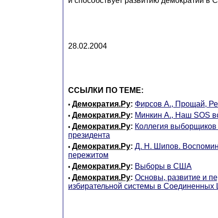
и способствует развитию демократии в 
28.02.2004
ССЫЛКИ ПО ТЕМЕ:
Демократия.Ру
:
Фирсов А., Прощай, 
•
Демократия.Ру
:
Минкин А., Наш SOS вс
•
Демократия.Ру
:
Коллегия выборщиков 
•
президента
Демократия.Ру
:
Д. Н. Шипов. Воспоми
•
пережитом
Демократия.Ру
:
Выборы в США
•
Демократия.Ру
:
Основы, развитие и п
•
избирательной системы в Соединенных