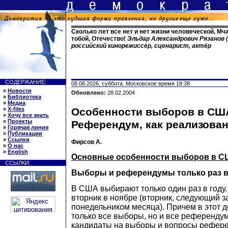
Сколько лет все нет и нет жизни человеческой, Мча
тобой, Отечество!
Эльдар Александрович Рязанов (
российский кинорежиссёр, сценарист, актёр
СОДЕРЖАНИЕ:
08.08.2026, суббота. Московское время 18:38
»
Новости
Обновлено:
28.02.2004
»
Библиотека
»
Медиа
»
X-files
Особенности выборов в СШ
»
Хочу все знать
»
Проекты
Референдум, как реализова
»
Горячая линия
»
Публикации
»
Ссылки
Фирсов А.
»
О нас
»
English
Основные особенности выборов в 
ССЫЛКИ:
Выборы и референдумы только раз в
В США выбирают только один раз в году
вторник в ноябре (вторник, следующий 
понедельником месяца). Причем в этот д
только все выборы, но и все референдум
кандидаты на выборы и вопросы рефере