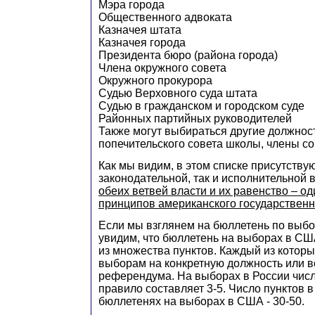
Мэра города
Общественного адвоката
Казначея штата
Казначея города
Президента бюро (района города)
Члена окружного совета
Окружного прокурора
Судью Верховного суда штата
Судью в гражданском и городском суде
Районных партийных руководителей
Также могут выбираться другие должнос
попечительского совета школы, члены сов
Как мы видим, в этом списке присутству
законодательной, так и исполнительной 
обеих ветвей власти и их равенство – о
принципов американского государственн
Если мы взглянем на бюллетень по выб
увидим, что бюллетень на выборах в СШ
из множества пунктов. Каждый из котор
выборам на конкретную должность или 
референдума. На выборах в России числ
правило составляет 3-5. Число пунктов 
бюллетенях на выборах в США - 30-50.