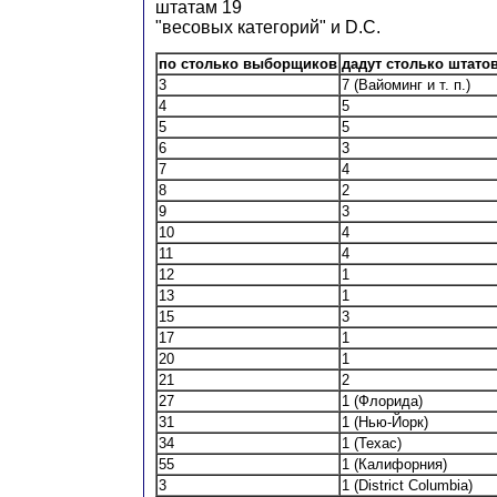
штатам 19
"весовых категорий" и D.C.
по столько выборщиков
дадут столько штато
3
7 (Вайоминг и т. п.)
4
5
5
5
6
3
7
4
8
2
9
3
10
4
11
4
12
1
13
1
15
3
17
1
20
1
21
2
27
1 (Флорида)
31
1 (Нью-Йорк)
34
1 (Техас)
55
1 (Калифорния)
3
1 (District Columbia)