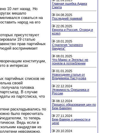
Главная ошибка Адама
Смита
но 10 лет назад. Но
кругах мешало
04.08.2025
смеливался соваться на
Последний трамвай
оставить народ на его
22.05.2025
Европа и Россия. Огород и
козел
 которых присутствуют
орировали 19 статью
18.01.2025
равенство прав партийных
Стратегия "кочевого
 людей воспринимает
бандита"
08.01.2025
Что Маркс и Энгельс не
тиворечащим конституции,
поняли в потреблении
это в интересах
01.01.2025
Новогодняя статья от
х партийных списков не
Владимира Пастухова
тельна своей
22.12.2024
 получала головка
Уязвимость Орешника и
 партсъезд. В случае
России
даты из партсписка, что
08.12.2024
Процесс образования цен по
Бем-Баверку
етени раскладывались по
можно было пересчитать
27.11.2024
блюдателям, то теперь
Бем-Баверк о ценности и
тически. Ведь если в
цене
скольким кандидтам из
20.10.2024
 бюллетени невозможно.