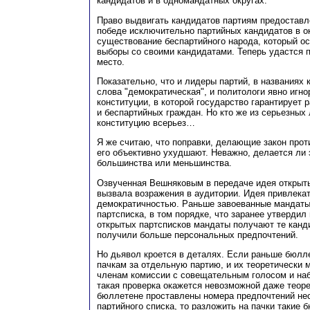
кандидатов и в одномандатных округах.
Право выдвигать кандидатов партиям предоставле
победе исключительно партийных кандидатов в о
существование беспартийного народа, который о
выборы со своими кандидатами. Теперь удастся п
место.
Показательно, что и лидеры партий, в названиях
слова "демократическая", и политологи явно игн
конституции, в которой государство гарантирует 
и беспартийных граждан. Но кто же из серьезных
конституцию всерьез…
Я же считаю, что поправки, делающие закон про
его объективно ухудшают. Неважно, делается ли 
большинства или меньшинства.
Озвученная Вешняковым в передаче идея открыты
вызвала возражения в аудитории. Идея привлека
демократичностью. Раньше завоеванные мандаты
партсписка, в том порядке, что заранее утвердил
открытых партсписков мандаты получают те канди
получили больше персональных предпочтений.
Но дьявол кроется в деталях. Если раньше бюлл
пачкам за отдельную партию, и их теоретически 
членам комиссии с совещательным голосом и на
такая проверка окажется невозможной даже теоре
бюллетене проставлены номера предпочтений не
партийного списка, то разложить на пачки такие