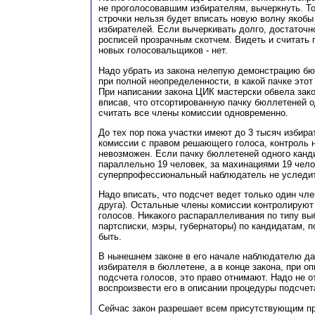
не проголосовавшим избирателям, вычеркнуть. То
строчки нельзя будет вписать новую волну якоб
избирателей. Если вычеркивать долго, достаточн
росписей прозрачным скотчем. Видеть и считать 
новых голосовальщиков - нет.
Надо убрать из закона нелепую демонстрацию бю
при полной неопределенности, в какой пачке это
При написании закона ЦИК мастерски обвела зако
вписав, что отсортированную пачку бюллетеней о
считать все члены комиссии одновременно.
До тех пор пока участки имеют до 3 тысяч избира
комиссии с правом решающего голоса, контроль 
невозможен. Если пачку бюллетеней одного кан
параллельно 19 человек, за махинациями 19 чел
суперпрофессиональный наблюдатель не уследит
Надо вписать, что подсчет ведет только один чле
друга). Остальные члены комиссии контролируют
голосов. Никакого распараллеливания по типу вы
партсписки, мэры, губернаторы) по кандидатам, 
быть.
В нынешнем законе в его начале наблюдателю да
избирателя в бюллетене, а в конце закона, при о
подсчета голосов, это право отнимают. Надо не о
воспроизвести его в описании процедуры подсчет
Сейчас закон разрешает всем присутствующим пр