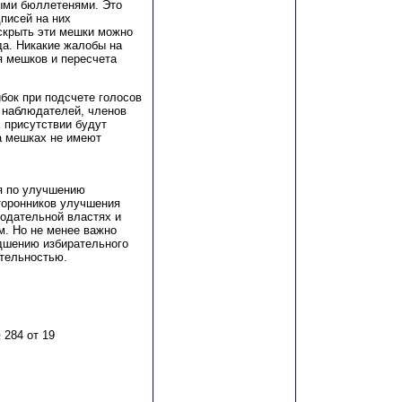
ными бюллетенями. Это
дписей на них
вскрыть эти мешки можно
а. Никакие жалобы на
 мешков и пересчета
ибок при подсчете голосов
х наблюдателей, членов
х присутствии будут
а мешках не имеют
я по улучшению
сторонников улучшения
нодательной властях и
ем. Но не менее важно
дшению избирательного
ятельностью.
284 от 19