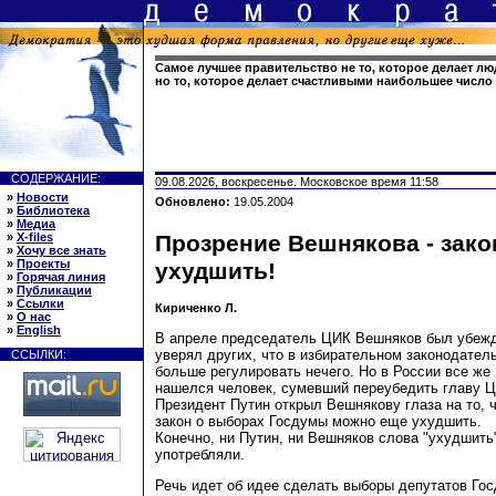
Самое лучшее правительство не то, которое делает л
но то, которое делает счастливыми наибольшее число
СОДЕРЖАНИЕ:
09.08.2026, воскресенье. Московское время 11:58
»
Новости
Обновлено:
19.05.2004
»
Библиотека
»
Медиа
»
X-files
Прозрение Вешнякова - зак
»
Хочу все знать
»
Проекты
ухудшить!
»
Горячая линия
»
Публикации
»
Ссылки
Кириченко Л.
»
О нас
»
English
В апреле председатель ЦИК Вешняков был убежд
уверял других, что в избирательном законодател
ССЫЛКИ:
больше регулировать нечего. Но в России все же
нашелся человек, сумевший переубедить главу 
Президент Путин открыл Вешнякову глаза на то, 
закон о выборах Госдумы можно еще ухудшить.
Конечно, ни Путин, ни Вешняков слова "ухудшить
употребляли.
Речь идет об идее сделать выборы депутатов Го