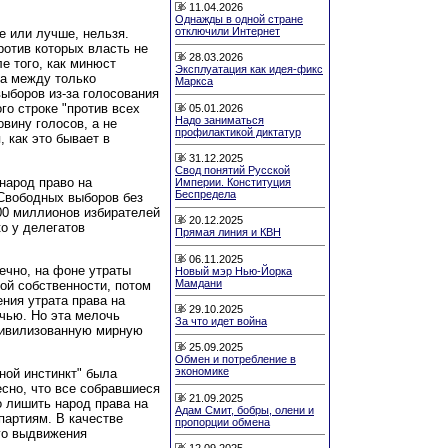
11.04.2026
Однажды в одной стране
отключили Интернет
же или лучше, нельзя.
ротив которых власть не
28.03.2026
ле того, как минюст
Эксплуатация как идея-фикс
да между только
Маркса
ыборов из-за голосования
ого строке "против всех
05.01.2026
Надо заниматься
вину голосов, а не
профилактикой диктатур
 как это бывает в
31.12.2025
Свод понятий Русской
 народ право на
Империи. Конституция
Беспредела
Свободных выборов без
00 миллионов избирателей
20.12.2025
о у делегатов
Прямая линия и КВН
06.11.2025
ечно, на фоне утраты
Новый мэр Нью-Йорка
Мамдани
ой собственности, потом
ния утрата права на
29.10.2025
чью. Но эта мелочь
За что идет война
цивилизованную мирную
25.09.2025
Обмен и потребление в
экономике
ной инстинкт" была
сно, что все собравшиеся
21.09.2025
о лишить народ права на
Адам Смит, бобры, олени и
партиям. В качестве
пропорции обмена
го выдвижения
12.09.2025