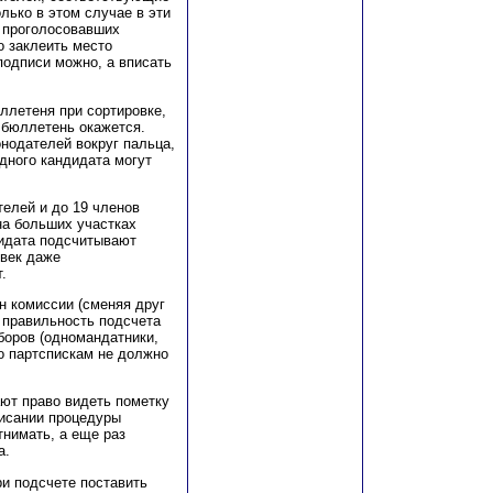
лько в этом случае в эти
ы проголосовавших
о заклеить место
подписи можно, а вписать
ллетеня при сортировке,
т бюллетень окажется.
нодателей вокруг пальца,
дного кандидата могут
телей и до 19 членов
на больших участках
дидата подсчитывают
овек даже
.
н комиссии (сменяя друг
 правильность подсчета
боров (одномандатники,
по партспискам не должно
ют право видеть пометку
писании процедуры
тнимать, а еще раз
а.
и подсчете поставить