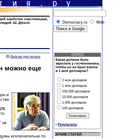
юдей наиболее счастливыми,
Democracy.ru
Web
 людей.
Ш. Дюкло
ОПРОС
Версия для печати
Какая должна быть
зарплата у госчиновника,
он можно еще
чтобы он не брал взятки
в 1 млн долларов?
2 млн долларов
1 млн долларов
100.000 долларов
ен и
10.000 долларов
ьстве
1.000 долларов
100 долларов
ЦИК.
что
" не
•
Результаты
АРХИВ СТАТЕЙ:
сдумы исключительно по