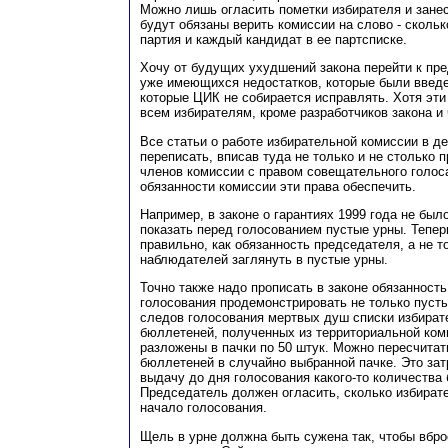
Можно лишь огласить пометки избирателя и занес
будут обязаны верить комиссии на слово - сколь
партия и каждый кандидат в ее партсписке.
Хочу от будущих ухудшений закона перейти к пр
уже имеющихся недостатков, которые были введе
которые ЦИК не собирается исправлять. Хотя эти
всем избирателям, кроме разработчиков закона и
Все статьи о работе избирательной комиссии в д
переписать, вписав туда не только и не столько 
членов комиссии с правом совещательного голоса,
обязанности комиссии эти права обеспечить.
Например, в законе о гарантиях 1999 года не был
показать перед голосованием пустые урны. Тепер
правильно, как обязанность председателя, а не т
наблюдателей заглянуть в пустые урны.
Точно также надо прописать в законе обязанност
голосования продемонстрировать не только пусты
следов голосования мертвых душ списки избирате
бюллетеней, полученных из территориальной ком
разложены в пачки по 50 штук. Можно пересчитат
бюллетеней в случайно выбранной пачке. Это за
выдачу до дня голосования какого-то количества
Председатель должен огласить, сколько избирате
начало голосования.
Щель в урне должна быть сужена так, чтобы вбр