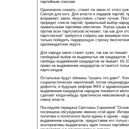
партийным спискам.
Однозначно сказать, станет ли закон от этого ху
Смотря для кого. Для власти и лидеров партий, п
возражает, закон, безусловно, станет лучше. Пос
проредит список партий, правильный выбор наро
правильными партиями обеспечен. Угроза срыва в
против всех партсписков исчезает, так как для эт
партсписков" требуется собрать как минимум поло
только победить лидирующую строчку бюллетеня,
одномандатном округе.
Для народа закон станет хуже, так как он лишает
свободный выбор из выдвинутых им кандидатов. 
свободы выдвижения кандидатов не бывает. Из 1
право на выдвижение кандидатов останется тольк
партсъездов.
Остальные будут обязаны "кушать что дают". Кон
социалистических накоплений, потом общенародн
дефолта, и будущих реформ ЖКХ и здравоохране
выдвижение кандидатов народом покажется мело
сделает когда-нибудь практически невозможной 
смену власти.
Последняя передача Светланы Сорокиной "Основ
посвящена обсуждению именно этой идеи. Интере
политики и политологи были едины в одном - над
выдвижение кандидатов, предоставив его только 
альтернативы выдвигалась идея только партийно