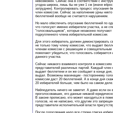
невозможен. Сейчас она в соответствии с инстру
угодна широка, лишь бы не уже 1 см (иначе вбро
затруднен). Контролировать процесс опускания б
член комиссии. Сейчас за наполнение урны никто 
бюллетеней вообще не считается нарушением.
Но мало обеспечить опускание бюллетеней по одн
что голосуют именно избиратели участка, а не сп
"голосовальщиков", которые незаконно получают
подкупленного члена избирательной комиссии.
Для этого избиратель должен демонстрировать св
не только тому члену комиссии, что выдает бюлл
членам комиссии с решающим и совещательным 
пожелают убедиться, что голосовать собирается
данного участка.
Сейчас никакого взаимного контроля в комиссиях 
представителей различных партий. Каждый член 
выдает бюллетени и он же сообщает в конце дня,
выдал. Возможны махинации - постороннему гол
комиссии даст 20 бюллетеней. А в конце дня скаж
20 избирателей больше, чем было на самом деле
Наблюдатель ничего не заметит. А даже если он 
проголосовавших, его данные никакой юридическ
В законе прописано, кто может находиться в пом
голосов, но не написано, что другим это запреще
представители исполнительной власти присутст
После голосования надо все строки списка избир