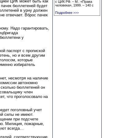
кцией ЦИК может быть как
с ЦИК РФ. – М.: «Права
с пачек бюллетеней будет
человека», 1999. – 140 с
юллетеней в урну должен
Подробнее
>>>
не отвечает. Вброс пачек
ому. Надо гарантировать,
ецбригада
 бюллетени у
ой паспорт с пропиской
етень, но и всем другим
голосом, которые
 именно избиратель
нет, несмотря на наличие
комиссии автономно
 сколько бюллетеней он
осовальщику член
ет, что проголосовало на
.
ведет поголовный учет
ой силы не имеют.
ещении при подсчете
но. Милиция, пожарные,
вуют всегда…
ателей, соответствующие