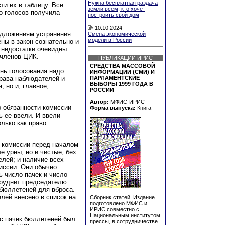
Нужна бесплатная раздача
ти их в таблицу. Все
земли всем, кто хочет
ко голосов получила
построить свой дом
10.10.2024
едложениям устранения
Смена экономической
модели в России
ны в закон сознательно и
 недостатки очевидны
 членов ЦИК.
ПУБЛИКАЦИИ ИРИС
СРЕДСТВА МАССОВОЙ
ень голосования надо
ИНФОРМАЦИИ (СМИ) И
права наблюдателей и
ПАРЛАМЕНТСКИЕ
ВЫБОРЫ 1999 ГОДА В
 но и, главное,
РОССИИ
Автор:
МФИС-ИРИС
о обязанности комиссии
Форма выпуска:
Книга
ь ее ввели. И ввели
олько как право
ь комиссии перед началом
е урны, но и чистые, без
лей; и наличие всех
иссии. Они обычно
ь число пачек и число
труднит председателю
 бюллетеней для вброса.
лей внесено в список на
Сборник статей. Издание
подготовлено МФИС и
ИРИС совместно с
Национальным институтом
ос пачек бюллетеней был
прессы, в сотрудничестве