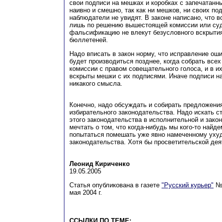
свои подписи на мешках и коробках с запечатан
наивно и смешно, так как ни мешков, ни своих по
наблюдатели не увидят. В законе написано, что 
лишь по решению вышестоящей комиссии или суд
фальсификацию не влекут безусловного вскрытия
бюллетеней.
Надо вписать в закон норму, что исправление ош
будет производиться позднее, когда собрать все
комиссии с правом совещательного голоса, и в и
вскрыты мешки с их подписями. Иначе подписи н
никакого смысла.
Конечно, надо обсуждать и собирать предложени
избирательного законодательства. Надо искать 
этого законодательства в исполнительной и зако
мечтать о том, что когда-нибудь мы кого-то найд
попытаться помешать уже явно намеченному уху
законодательства. Хотя бы просветительской де
Леонид Кириченко
19.05.2005
Статья опубликована в газете
"Русский курьер"
№ 
мая 2004 г.
ССЫЛКИ ПО ТЕМЕ: