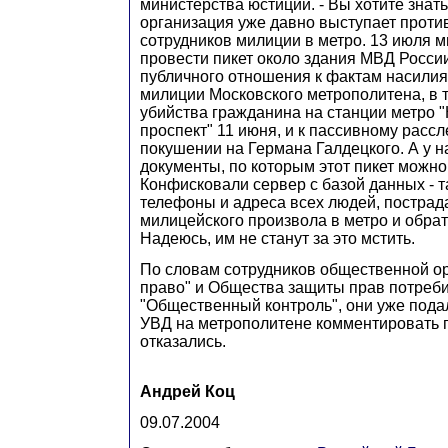
министерства юстиции. - Вы хотите знат
организация уже давно выступает проти
сотрудников милиции в метро. 13 июля 
провести пикет около здания МВД Росси
публичного отношения к фактам насилия
милиции Московского метрополитена, в 
убийства гражданина на станции метро 
проспект" 11 июня, и к пассивному расс
покушении на Германа Галдецкого. А у н
документы, по которым этот пикет можно
Конфисковали сервер с базой данных - 
телефоны и адреса всех людей, пострад
милицейского произвола в метро и обрат
Надеюсь, им не станут за это мстить.
По словам сотрудников общественной о
право" и Общества защиты прав потреб
"Общественный контроль", они уже подал
УВД на метрополитене комментировать
отказались.
Андрей Коц
09.07.2004