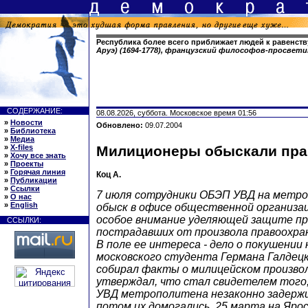
Республика более всего приближает людей к равенств
Аруэ) (1694-1778), французский философов-просвет
СОДЕРЖАНИЕ:
08.08.2026, суббота. Московское время 01:56
»
Новости
Обновлено:
09.07.2004
»
Библиотека
»
Медиа
»
X-files
Милиционеры обыскали пра
»
Хочу все знать
»
Проекты
»
Горячая линия
Коц А.
»
Публикации
»
Ссылки
7 июля сотрудники ОБЭП УВД на метр
»
О нас
»
English
обыск в офисе общественной организац
особое внимание уделяющей защите пр
ССЫЛКИ:
пострадавших от произвола правоохра
В поле ее интереса - дело о покушении
московского студента Германа Галдец
собирал факты о милицейском произвол
утверждал, что стал свидетелем того,
УВД метрополитена незаконно задержи
потом их домогались. 25 марта на Яро