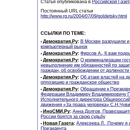
Статья опубликована в
Российской Газет
Постоянный URL статьи
http://www.rg.ru/2004/07/09/goldetsky.html
ССЫЛКИ ПО ТЕМЕ:
Демократия.Ру
:
В Москве разрушили и
•
компьютерный рынок
Демократия.Ру
:
Фирсов А., К вам под
•
Демократия.Ру
:
О криминализации гос
•
невыполнение им обязанностей по защит
граждан, об освобождении от должности
Демократия.Ру
:
Об атаке властей на 
•
оппозицию и гражданское общество
Демократия.Ру
:
Обращение к Президен
•
Федерации Владимиру Владимировичу П
Исполнительного директора Общероссий
движения «За права человека» С.Н.Чув
ИноСМИ.Ру
:
Анна Долгов, Правозащит
•
России боятся за свою судьбу
Новая Газета
:
Алексеева Л., Почему я 
•
Президента