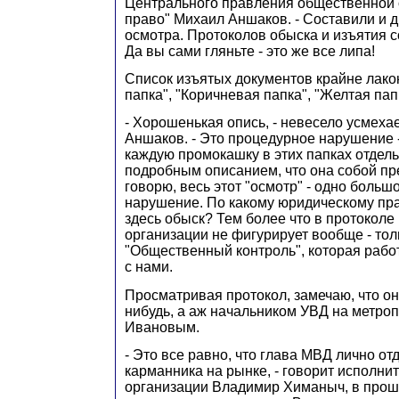
Центрального правления общественной 
право" Михаил Аншаков. - Составили и 
осмотра. Протоколов обыска и изъятия с
Да вы сами гляньте - это же все липа!
Список изъятых документов крайне лако
папка", "Коричневая папка", "Желтая пап
- Хорошенькая опись, - невесело усмеха
Аншаков. - Это процедурное нарушение 
каждую промокашку в этих папках отдель
подробным описанием, что она собой пре
говорю, весь этот "осмотр" - одно боль
нарушение. По какому юридическому пр
здесь обыск? Тем более что в протокол
организации не фигурирует вообще - то
"Общественный контроль", которая рабо
с нами.
Просматривая протокол, замечаю, что он
нибудь, а аж начальником УВД на метроп
Ивановым.
- Это все равно, что глава МВД лично от
карманника на рынке, - говорит исполни
организации Владимир Химаныч, в прош