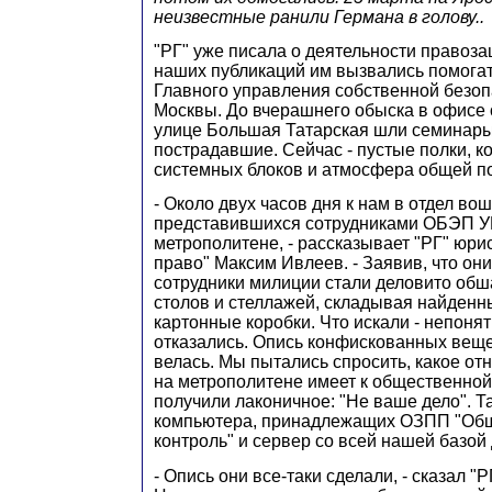
неизвестные ранили Германа в голову..
"РГ" уже писала о деятельности правоза
наших публикаций им вызвались помогат
Главного управления собственной безо
Москвы. До вчерашнего обыска в офисе 
улице Большая Татарская шли семинары
пострадавшие. Сейчас - пустые полки, 
системных блоков и атмосфера общей п
- Около двух часов дня к нам в отдел во
представившихся сотрудниками ОБЭП У
метрополитене, - рассказывает "РГ" юри
право" Максим Ивлеев. - Заявив, что они
сотрудники милиции стали деловито об
столов и стеллажей, складывая найденн
картонные коробки. Что искали - непонят
отказались. Опись конфискованных веще
велась. Мы пытались спросить, какое о
на метрополитене имеет к общественной
получили лаконичное: "Не ваше дело". Т
компьютера, принадлежащих ОЗПП "Об
контроль" и сервер со всей нашей базой
- Опись они все-таки сделали, - сказал "