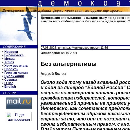
Демократия спотыкается на каждом шагу по дороге к
вместо того чтобы прямо и без запинок идти в тупик.
Л
СОДЕРЖАНИЕ:
07.08.2026, пятница. Московское время 11:56
»
Новости
Обновлено:
04.10.2004
»
Библиотека
»
Медиа
»
X-files
Без альтернативы
»
Хочу все знать
»
Проекты
»
Горячая линия
Андрей Белов
»
Публикации
»
Ссылки
Около года тому назад главный рос
»
О нас
»
English
и один из лидеров “Единой России” 
всерьез вознамерился лишать росси
ССЫЛКИ:
гражданства избирателей, которые
уважительной причины не приняли у
Интересно, как сочетается предлож
беспрецедентным образом наказыв
страны за то, что они не пожелали
своим избирательным правом, с ан
Владимиром Путиным решением отн