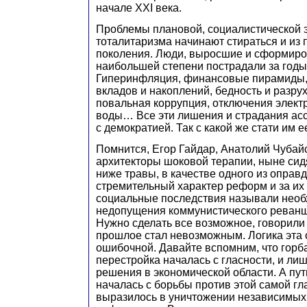
начале XXI века.
Проблемы плановой, социалистической 
тоталитаризма начинают стираться и из
поколения. Люди, выросшие и сформиро
наибольшей степени пострадали за год
Гиперинфляция, финансовые пирамиды,
вкладов и накоплений, бедность и разрух
повальная коррупция, отключения электр
воды… Все эти лишения и страдания ас
с демократией. Так с какой же стати им 
Помнится, Егор Гайдар, Анатолий Чубай
архитекторы шоковой терапии, ныне си
ниже травы, в качестве одного из оправ
стремительный характер реформ и за и
социальные последствия называли необ
недопущения коммунистического реванш
Нужно сделать все возможное, говорили 
прошлое стал невозможным. Логика эта 
ошибочной. Давайте вспомним, что горб
перестройка началась с гласности, и ли
решения в экономической области. А пу
началась с борьбы против этой самой гла
выразилось в уничтожении независимых