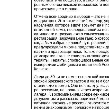
обезопасить не общество, а себя. У оппо
ровным счетом никакой возможности пов
происходящее в стране.
Отмена всенародных выборов – это не чт
инициативы. Это тактический маневр, 
населения, которое вдруг возьмет да и п
пятилетней комы, последовавшей за всп
активности и гражданского самосознания 
реставрация, закручивание гаек, о котор
когда был избран силовой путь решения
предупреждали многие представители д
партий и правозащитники. Только повод
демократии стал не социально-экономиче
теракты. Теракты, спровоцированные са
имперскими амбициями и политикой Рос
Кавказе.
Люди до 30-ти не помнят советской жизн
эпохой брежневского застоя и уж тем бо
сталинских времен. Они не столкнулись 
репрессиями, не прошли через исправит
лагеря. К воспоминаниям современников
документам и рассказам родителей моло
активное поколение россиян относится с
неким анахронизмом, реликтом из прош