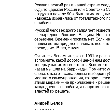
Реакция всякий раз в нашей стране сле
будь то царская Россия или Советский С
воздуха в начале 90-х был таким мощным
навсегда избавились от тоталитарного 
ошиблись.
Русский человек долго запрягает. Извест
всенародное обожание Ельцина. Но на эт
серьезнее. Времени поспать нет. Если н
нашим детям придется начинать все, что
последние 15 лет, с нуля.
Очнитесь! Вспомните, как в 1991-м разва
вспомните, какой дорогой ценой нам дос
теперь у нас хотят ее отнять! Вспомните,
назад мы шли на баррикады. Помните: 
слова, отказ от всенародных выборов гу
местного самоуправления, которая неиз
этими мерами – не приближение к реше
каждодневных проблем, а напротив, фак
властей их решать.
Андрей Белов