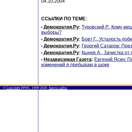
04.10.2004
ССЫЛКИ ПО ТЕМЕ:
Демократия.Ру
:
Туровский Р., Кому ме
•
выборы?
Демократия.Ру
:
Бовт Г., Усталость побе
•
Демократия.Ру
:
Георгий Сатаров: Пре
•
Демократия.Ру
:
Кынев А., Зачистка от
•
Независимая Газета
:
Евгений Ясин: П
•
изменений я пребываю в шоке
©
Copyright
ИРИС, 1999-2026
Карта сайта