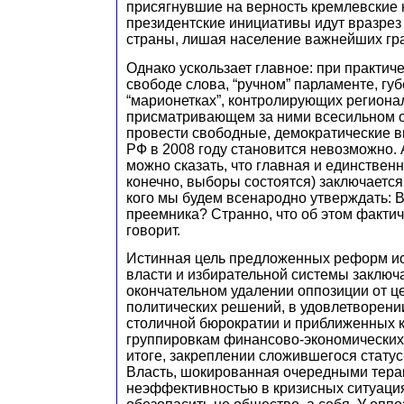
присягнувшие на верность кремлевские 
президентские инициативы идут вразрез
страны, лишая население важнейших гр
Однако ускользает главное: при практич
свободе слова, “ручном” парламенте, губ
“марионетках”, контролирующих региона
присматривающем за ними всесильном 
провести свободные, демократические 
РФ в 2008 году становится невозможно. А
можно сказать, что главная и единственн
конечно, выборы состоятся) заключается 
кого мы будем всенародно утверждать: 
преемника? Странно, что об этом фактич
говорит.
Истинная цель предложенных реформ и
власти и избирательной системы заключ
окончательном удалении оппозиции от ц
политических решений, в удовлетворени
столичной бюрократии и приближенных 
группировкам финансово-экономических 
итоге, закреплении сложившегося статус-
Власть, шокированная очередными тера
неэффективностью в кризисных ситуация