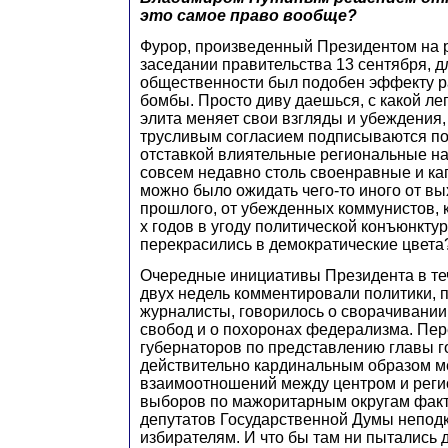
это самое право вообще?
Фурор, произведенный Президентом на
заседании правительства 13 сентября, 
общественности был подобен эффекту 
бомбы. Просто диву даешься, с какой ле
элита меняет свои взгляды и убеждения,
трусливым согласием подписываются по
отставкой влиятельные региональные на
совсем недавно столь своенравные и ка
можно было ожидать чего-то иного от вы
прошлого, от убежденных коммунистов, к
х годов в угоду политической конъюнкту
перекрасились в демократические цвета
Очередные инициативы Президента в те
двух недель комментировали политики, 
журналисты, говорилось о сворачивании
свобод и о похоронах федерализма. Пер
губернаторов по представлению главы г
действительно кардинальным образом м
взаимоотношений между центром и реги
выборов по мажоритарным округам факт
депутатов Государственной Думы непод
избирателям. И что бы там ни пытались 