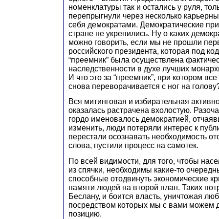
номенклатуры так и остались у руля, то
перепрыгнули через несколько карьерны
себя демократами. Демократические пр
стране не укрепились. Ну о каких демок
можно говорить, если мы не прошли пер
российского президента, которая под к
“преемник” была осуществлена фактичес
наследственности в духе лучших монарх
И что это за “преемник”, при котором вс
снова переворачивается с ног на голову
Вся митинговая и избирательная активн
оказалась растрачена вхолостую. Разоча
гордо именовалось демократией, отчаяв
изменить, люди потеряли интерес к публ
перестали осознавать необходимость от
слова, пустили процесс на самотек.
По всей видимости, для того, чтобы на
из спячки, необходимы какие-то очередн
способные отодвинуть экономические кри
памяти людей на второй план. Таких по
Беслану, и боится власть, уничтожая лю
посредством которых мы с вами можем 
позицию.