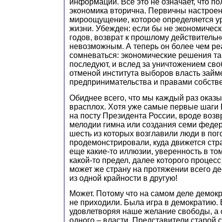
информации. Все это не означает, что по
экономика вторична. Первичны настроен
мироощущение, которое определяется у
жизни. Убежден: если бы не экономическ
годов, возврат к прошлому действитель
невозможным. А теперь он более чем ре
сомневаться: экономические решения т
последуют, и вслед за уничтожением сво
отменой института выборов власть займ
предпринимательства и правами собстве
Обиднее всего, что мы каждый раз оказ
врасплох. Хотя уже самые первые шаги
на посту Президента России, вроде воз
мелодии гимна или создания семи федер
шесть из которых возглавили люди в пог
продемонстрировали, куда движется стр
еще какие-то иллюзии, уверенность в том
какой-то предел, далее которого процесс 
может же страну на протяжении всего дес
из одной крайности в другую!
Может. Потому что на самом деле демокра
не приходили. Была игра в демократию. 
удовлетворяя наше желание свободы, а 
одного – власти. Представители старой 