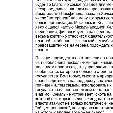
будет во благо, но самое главное для ме
несправедливые нападки на правозащит
Заметим, что Памфилова назвала Хельси
числе "ветеранов" на смену которым до
новые организации. Московская Хельсин
являющаяся частью Международной Хел
федерации, финансируется на средства
весьма критично относится к деятельнос
властей, особенно в Чеченской республик
правозащитников намерена подождать к
власти.
Позиция президента по отношению к пр
быть объяснена несколькими причинами.
желанием власти создать управляемое 
сообщество, которое в большей степени 
государства. Во-вторых, сместить приор
правозащитников на поддержку соотечес
границей и, тем самым, использовать их 
государства на постсоветском пространст
видимо, Кремль не устраивает "охота на 
которой некоторые силовые ведомства 
власти атакуют не только политически н
"общественников", но и правозащитнико
из которых вполне возможен диалог.