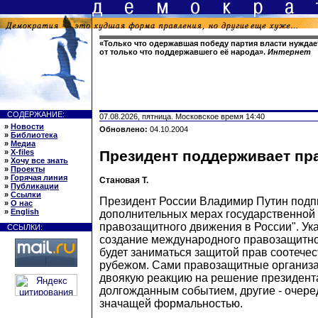
«Только что одержавшая победу партия власти нуждае
от только что поддержавшего её народа».
Интернет
СОДЕРЖАНИЕ:
07.08.2026, пятница. Московское время 14:40
»
Новости
Обновлено:
04.10.2004
»
Библиотека
»
Медиа
»
X-files
Президент поддерживает пр
»
Хочу все знать
»
Проекты
»
Горячая линия
Становая Т.
»
Публикации
»
Ссылки
Президент России Владимир Путин подпи
»
О нас
»
English
дополнительных мерах государственной
правозащитного движения в России". Ук
ССЫЛКИ:
создание международного правозащитно
будет заниматься защитой прав соотечес
рубежом. Сами правозащитные организ
двоякую реакцию на решение президента
долгожданным событием, другие - очере
значащей формальностью.