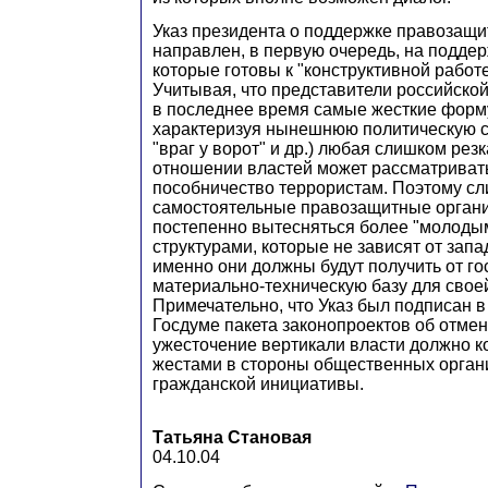
Указ президента о поддержке правозащи
направлен, в первую очередь, на поддер
которые готовы к "конструктивной работе
Учитывая, что представители российско
в последнее время самые жесткие форм
характеризуя нынешнюю политическую с
"враг у ворот" и др.) любая слишком резк
отношении властей может рассматривать
пособничество террористам. Поэтому с
самостоятельные правозащитные орган
постепенно вытесняться более "молоды
структурами, которые не зависят от запа
именно они должны будут получить от го
материально-техническую базу для свое
Примечательно, что Указ был подписан в
Госдуме пакета законопроектов об отме
ужесточение вертикали власти должно 
жестами в стороны общественных орган
гражданской инициативы.
Татьяна Становая
04.10.04