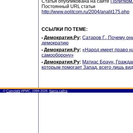
Статья опубликована на сайте
Политком
Постоянный URL статьи
http://www.politcom.ru/2004/analit175.php
ССЫЛКИ ПО ТЕМЕ:
Демократия.Ру
:
Сатаров Г., Почему он
•
демократию
Демократия.Ру
:
«Народ имеет право н
•
самооборону»
Демократия.Ру
:
Матиас Браун, Гражда
•
которым помогает Запад, всего лишь ви
©
Copyright
ИРИС, 1999-2026
Карта сайта