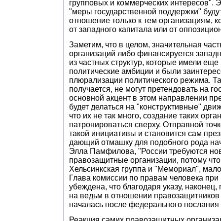
групповых и коммерческих интересов". Эт
"меры государственной поддержки" буду
отношение только к тем организациям, 
от западного капитала или от оппозицио
Заметим, что в целом, значительная час
организаций либо финансируется запад
из частных структур, которые имели еще 
политические амбиции и были заинтере
плюрализации политического режима. Та
получается, не могут претендовать на го
основной акцент в этом направлении пр
будет делаться на "конструктивные" движ
что их не так много, создание таких орга
патронироваться сверху. Отправной точ
такой инициативы и становится сам през
дающий отмашку для подобного рода нач
Элла Памфилова, "России требуются но
правозащитные организации, потому что 
Хельсинкская группа и "Мемориал", мало
Глава комиссии по правам человека при
убеждена, что благодаря указу, наконец,
на ведьм в отношении правозащитников 
началась после федерального послания 
Реакция самих правозащитных организа