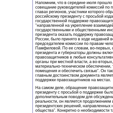
Напомним, что в середине июля прошло
совещание руководителей комиссий по 
главах регионов, участники которого обр
российскому президенту с просьбой издат
государственной поддержке правозащит
"направленной на укрепление взаимоде
государственными и общественными инс
президента оказать поддержку правоз
России, было принято в ходе недавней в
председателем комиссии по правам чел
Памфиловой. По ее словам, во-первых,
президента и губернаторы должны вклю
правозащитников в любые консультати
органы при местной власти, а во-вторых
материально-техническом обеспечении, т
помещения и обеспечить связью". Он так
главным достоинством документа являе
поддержки правозащитников на местах.
На самом деле, обращение правозащитн
президенту с просьбой о поддержке был
дополнительным поводом для обсуждени
реальности, он является продолжением 
президентских решений, направленных 
общества". Конкретно о необходимости 