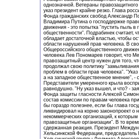
однозначной. Ветераны правозащитного
указ президент крайне резко. Глава росс
Фонда гражданских свобод Александр По
Владимира Путина о господдержке прав
движения - это попытка "пустить пыль в 
общественности". Подрабинек считает, чт
обладает достаточной властью, чтобы ос
области нарушений прав человека. В св
Общероссийского общественного движен
человека Лев Пономарев говорит, что 
правозащитный центр нужен для того, ч
продолжал свою политику "замыливани
проблем в области прав человека". "Указ 
а на западное общественное мнение", - 
Представители умеренного крыла воспр
равнодушно. "Ну указ вышел, и что? - за
Фонда защиты гласности Алексей Симон
состав комиссии по правам человека при
бы гораздо полезнее, если бы глава гос
ликвидировал на корню законопроект о 
некоммерческих организаций, к которым
правозащитные организации". В то время
сдержанная реакция. Президент Между
Хельсинкской Федерации, председатель
Хельсинкской группы Людмила Алексеева