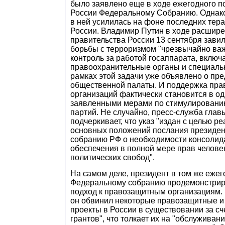
было заявлено еще в ходе ежегодного п
России Федеральному Собранию. Однако
в ней усилилась на фоне последних тера
России. Владимир Путин в ходе расшире
правительства России 13 сентября завил
борьбы с терроризмом "чрезвычайно важ
контроль за работой госаппарата, включ
правоохранительные органы и специаль
рамках этой задачи уже объявлено о пр
общественной палаты. И поддержка пр
организаций фактически становится в од
заявленными мерами по стимулировани
партий. Не случайно, пресс-служба глав
подчеркивает, что указ "издан с целью р
основных положений послания президе
собранию РФ о необходимости консолид
обеспечения в полной мере прав человек
политических свобод".
На самом деле, президент в том же еже
Федеральному собранию продемонстрир
подход к правозащитным организациям. 
он обвинил некоторые правозащитные 
проекты в России в существовании за сч
грантов", что толкает их на "обслужива