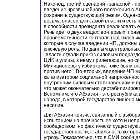
Наконец, третий сценарий - запасной - 
введение чрезвычайного положения в Аб
сохранить существующий режим. Однако
весьма опасен для самой власти и есть
в способности президента реализовать е
Речь идет о двух вещах: во-первых, появ
проблематичности контроля над силовым
которые в случае введении ЧП, должны 
ключевую роль. По данным центральных 
"власти отдали приказ силовым подразд
ЦИК и улицы, к нему прилегающие, но си
Милиционеры у избиркома тоже были ско
против него". Во-вторых, введение ЧП м
катализатором социальной напряженност
внутренним силовым столкновениям и п
что может окончательно дестабилизиров
Вспомним, что Абхазия - это республика
народа, в которой государство лишено 
насилие.
Для Абхазии кризис, связанный с выбора
испытанием на прочность ее хотя и не
сообществом, но фактически существу
государственности, стабильность которо
угрозу. Показательно, что в СМИ сообща