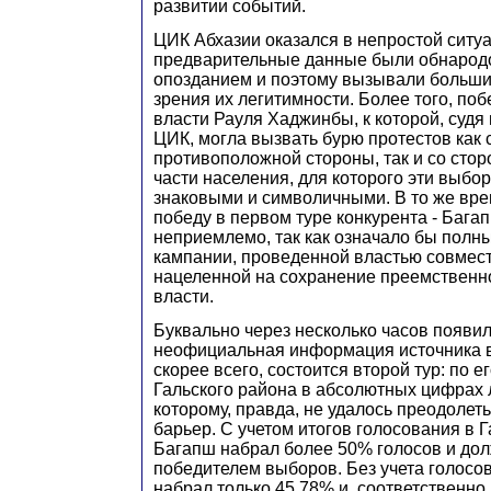
развитии событий.
ЦИК Абхазии оказался в непростой ситу
предварительные данные были обнарод
опозданием и поэтому вызывали больши
зрения их легитимности. Более того, поб
власти Рауля Хаджинбы, к которой, судя 
ЦИК, могла вызвать бурю протестов как 
противоположной стороны, так и со сто
части населения, для которого эти выбо
знаковыми и символичными. В то же вре
победу в первом туре конкурента - Бага
неприемлемо, так как означало бы полн
кампании, проведенной властью совмест
нацеленной на сохранение преемственн
власти.
Буквально через несколько часов появи
неофициальная информация источника в 
скорее всего, состоится второй тур: по е
Гальского района в абсолютных цифрах 
которому, правда, не удалось преодолет
барьер. С учетом итогов голосования в 
Багапш набрал более 50% голосов и до
победителем выборов. Без учета голосов
набрал только 45,78% и, соответственно