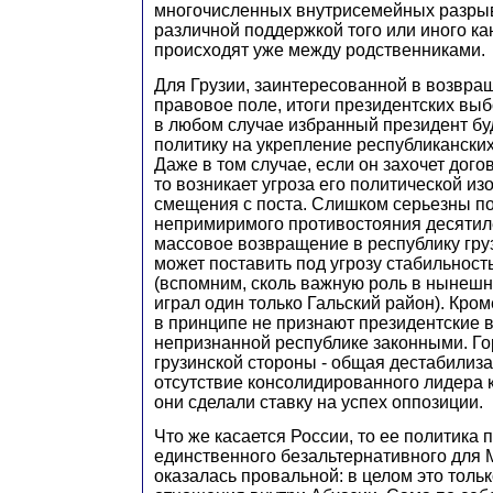
многочисленных внутрисемейных разрыв
различной поддержкой того или иного ка
происходят уже между родственниками.
Для Грузии, заинтересованной в возвра
правовое поле, итоги президентских выб
в любом случае избранный президент бу
политику на укрепление республиканских
Даже в том случае, если он захочет дого
то возникает угроза его политической из
смещения с поста. Слишком серьезны п
непримиримого противостояния десятиле
массовое возвращение в республику гру
может поставить под угрозу стабильност
(вспомним, сколь важную роль в нынеш
играл один только Гальский район). Кром
в принципе не признают президентские 
непризнанной республике законными. Го
грузинской стороны - общая дестабилиза
отсутствие консолидированного лидера к
они сделали ставку на успех оппозиции.
Что же касается России, то ее политика
единственного безальтернативного для 
оказалась провальной: в целом это толь