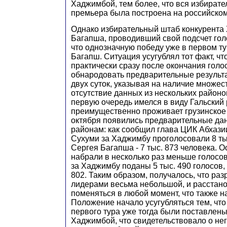
Хаджимбой, тем более, что вся избират
премьера была построена на российском
Однако избирательный штаб конкурент
Багапша, проводивший свой подсчет голо
что однозначную победу уже в первом т
Багапш. Ситуация усугублял тот факт, ч
практически сразу после окончания голо
обнародовать предварительные результа
двух суток, указывая на наличие множе
отсутствие данных из нескольких районо
первую очередь имелся в виду Гальский 
преимущественно проживает грузинское 
октября появились предварительные дан
районам: как сообщил глава ЦИК Абхази
Сухуми за Хаджимбу проголосовали 8 тыс
Сергея Багапша - 7 тыс. 873 человека. 
набрали в несколько раз меньше голосов
за Хаджимбу поданы 5 тыс. 490 голосов, 
802. Таким образом, получалось, что ра
лидерами весьма небольшой, и расстано
поменяться в любой момент, что также н
Положение начало усугубляться тем, что
первого тура уже тогда были поставлен
Хаджимбой, что свидетельствовало о не