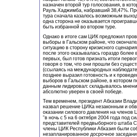
назначен второй тур голосования, в кот
Рауль Хаджимба, набравший 38,47%. Пр
тура сначала казалось возможным выход
одна сторона не оказывается проигравш
быть избранной во втором туре.
Однако в итоге сам ЦИК предложил про
выборы в Гальском районе, что окончат
ситуацию в сторону кризисного сценари
после этого оказывалась гораздо более 
первых, был готов признать итоги перво
говоря о том, что они прошли без суще
(ссылаясь на международных наблюдател
позднее выразил готовность и к провед
выборов в Гальском районе, в котором 
данным лидировал: складывалось мнени
абсолютно уверен в своей победе.
Тем временем, президент Абхазии Влад
назвал решение ЦИКа незаконным и обв
оказании силового давления на членов Ц
"в ночь с 5 на 6 октября 2004 года под 
представителей предвыборного штаба 
члены ЦИК Республики Абхазия были со
незапланированное досрочное заседани