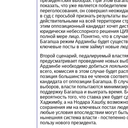
президентских выборах. При этом Багап
показать, что уже является победителем
переголосования, он совершил неожида
в суд с просьбой признать результаты в
действительными на всей территории ст
этим оппозиционный кандидат хочет дис
юридически небесспорного решения ЦИК
полной мере лицо. Понятно, что в случа
Багапша режим Ардзинбы будет существ
ключевые посты в нем займут новые люд
Второй сценарий, педалируемый властя
предусматривает проведение новых выб
Ардзинбе необходимо добиться лояльно
всего, комиссия в этом случае будет расп
позиция большинства ее членов соответ
кандидата от оппозиции Багапша. В слу
выборов, власти попытаются минимизир
поддержку Багапша и выиграть время. Бо
вероятность того, что ставка уже будет с
Хаджимбу, а на Нодара Хашбу, возможно
сохранения им на ключевых постах люде
любые условия впоследствии могут быть
нынешняя система власти - постепенно 
пользу нового президента.