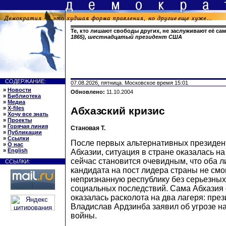
Те, кто лишают свободы других, не заслуживают её са
1865), шестнадцатый президент США
СОДЕРЖАНИЕ:
07.08.2026, пятница. Московское время 15:01
»
Новости
Обновлено:
11.10.2004
»
Библиотека
»
Медиа
»
X-files
Абхазский кризис
»
Хочу все знать
»
Проекты
»
Горячая линия
Становая Т.
»
Публикации
»
Ссылки
После первых альтернативных президен
»
О нас
»
English
Абхазии, ситуация в стране оказалась на
сейчас становится очевидным, что оба 
ССЫЛКИ:
кандидата на пост лидера страны не смо
непризнанную республику без серьезных
социальных последствий. Сама Абхазия
оказалась расколота на два лагеря: пре
Владислав Ардзинба заявил об угрозе н
войны.