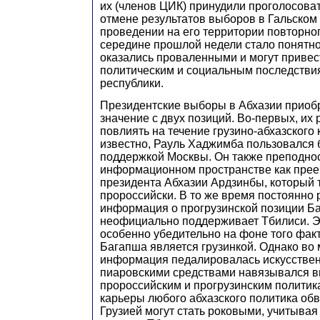
их (членов ЦИК) принудили проголосова
отмене результатов выборов в Гальском
проведении на его территории повторног
середине прошлой недели стало понятно
оказались проваленными и могут привес
политическим и социальным последстви
республики.
Президентские выборы в Абхазии приоб
значение с двух позиций. Во-первых, их 
повлиять на течение грузино-абхазского 
известно, Рауль Хаджимба пользовался 
поддержкой Москвы. Он также преподно
информационном пространстве как пре
президента Абхазии Ардзинбы, который 
пророссийски. В то же время постоянно
информация о прогрузинской позиции Ба
неофициально поддерживает Тбилиси. Э
особенно убедительно на фоне того факт
Багапша является грузинкой. Однако во 
информация педалировалась искусствен
пиаровскими средствами навязывался 
пророссийским и прогрузинским политика
карьеры любого абхазского политика обв
Грузией могут стать роковыми, учитыв