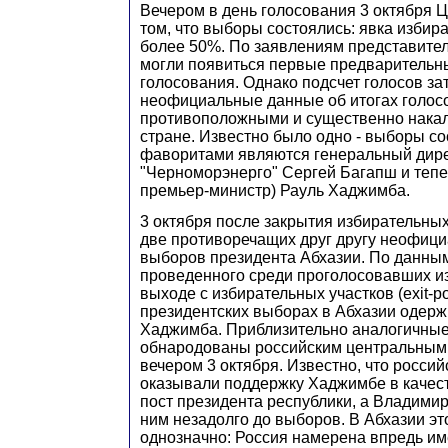
Вечером в день голосования 3 октября 
том, что выборы состоялись: явка избир
более 50%. По заявлениям представител
могли появиться первые предварительн
голосования. Однако подсчет голосов за
неофициальные данные об итогах голос
противоположными и существенно накал
стране. Известно было одно - выборы со
фаворитами являются генеральный дире
"Черноморэнерго" Сергей Багапш и теп
премьер-министр) Рауль Хаджимба.
3 октября после закрытия избирательных
две противоречащих друг другу неофици
выборов президента Абхазии. По данным
проведенного среди проголосовавших и
выходе с избирательных участков (exit-po
президентских выборах в Абхазии одерж
Хаджимба. Приблизительно аналогичны
обнародованы российским центральным
вечером 3 октября. Известно, что россий
оказывали поддержку Хаджимбе в качест
пост президента республики, а Владимир
ним незадолго до выборов. В Абхазии эт
однозначно: Россия намерена впредь им