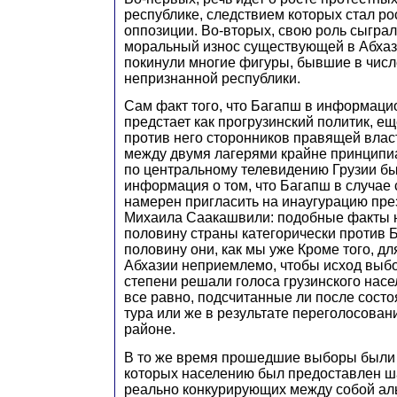
республике, следствием которых стал ро
оппозиции. Во-вторых, свою роль сыгра
моральный износ существующей в Абхаз
покинули многие фигуры, бывшие в числ
непризнанной республики.
Сам факт того, что Багапш в информаци
предстает как прогрузинский политик, е
против него сторонников правящей влас
между двумя лагерями крайне принципи
по центральному телевидению Грузии б
информация о том, что Багапш в случае
намерен пригласить на инаугурацию пре
Михаила Саакашвили: подобные факты 
половину страны категорически против 
половину они, как мы уже Кроме того, дл
Абхазии неприемлемо, чтобы исход выбо
степени решали голоса грузинского насе
все равно, подсчитанные ли после сост
тура или же в результате переголосован
районе.
В то же время прошедшие выборы были
которых населению был предоставлен ш
реально конкурирующих между собой ал