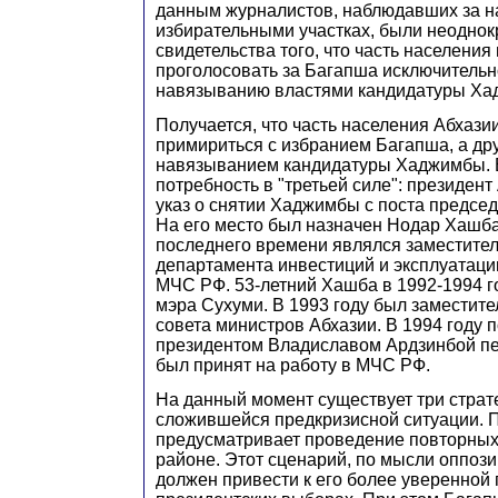
данным журналистов, наблюдавших за н
избирательными участках, были неодно
свидетельства того, что часть населения
проголосовать за Багапша исключительн
навязыванию властями кандидатуры Ха
Получается, что часть населения Абхазии
примириться с избранием Багапша, а друг
навязыванием кандидатуры Хаджимбы. В
потребность в "третьей силе": президен
указ о снятии Хаджимбы с поста председ
На его место был назначен Нодар Хашба
последнего времени являлся заместите
департамента инвестиций и эксплуатац
МЧС РФ. 53-летний Хашба в 1992-1994 г
мэра Сухуми. В 1993 году был заместит
совета министров Абхазии. В 1994 году 
президентом Владиславом Ардзинбой пе
был принят на работу в МЧС РФ.
На данный момент существует три страт
сложившейся предкризисной ситуации. 
предусматривает проведение повторных
районе. Этот сценарий, по мысли оппози
должен привести к его более уверенной