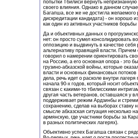
попытки Тбилиси вернуть непризнанную 
своего влияния. Однако в данном случа
Багапша, все же не достигла желаемого 
дискредитации кандидата) - он хорошо и
как один из активных участников борьбы
Да и объективных данных о прогрузинск
нет: он просто сумел консолидировать в
оппозицию и выдвинуть в качестве себя
альтернативу правящей власти. Причем 
говорил о намерении ориентировать сво
на Россию, а его основная опора - это 
грузино-абхазской войны, которые оказа
власти и основных финансовых потоков 
дела, речь идет о расколе внутри лагеря
начала 90-х годов, который носит объект
связан с какими-то тбилисскими интригам
другая часть ветеранов, оставшаяся у вл
поддерживает режим Ардзинбы и стремит
сохранению, сделав на выборах ставку 
смысле абхазская ситуация несколько н
армянскую, где участники борьбы за Кар
в разных политических лагерях).
Объективно успех Багапша связан с ряд
Во-первых, речь идет о росте протестны