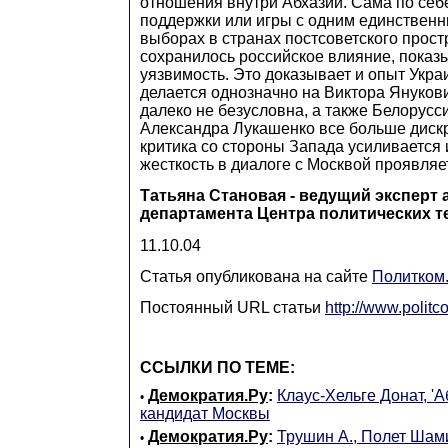
отношения внутри Абхазии. Сама по себ
поддержки или игры с одним единствен
выборах в странах постсоветского прост
сохранилось российское влияние, показ
уязвимость. Это доказывает и опыт Украи
делается однозначно на Виктора Янукови
далеко не безусловна, а также Белорусс
Александра Лукашенко все больше диск
критика со стороны Запада усиливается 
жесткость в диалоге с Москвой проявляе
Татьяна Становая - ведущий эксперт 
департамента Центра политических т
11.10.04
Статья опубликована на сайте
Политком
Постоянный URL статьи
http://www.polit
ССЫЛКИ ПО ТЕМЕ:
Демократия.Ру
:
Клаус-Хельге Донат, 'А
•
кандидат Москвы
Демократия.Ру
:
Трушин А., Полет Шам
•