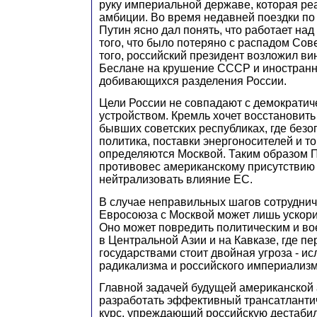
руку империальной державе, которая р
амбиции. Во время недавней поездки по
Путин ясно дал понять, что работает на
того, что было потеряно с распадом Сов
того, российский президент возложил ви
Беслане на крушение СССР и иностранн
добивающихся разделения России.
Цели России не совпадают с демократи
устройством. Кремль хочет восстановить
бывших советских республиках, где безо
политика, поставки энергоносителей и т
определяются Москвой. Таким образом П
противовес американскому присутствию 
нейтрализовать влияние ЕС.
В случае неправильных шагов сотрудни
Евросоюза с Москвой может лишь ускори
Оно может повредить политическим и в
в Центральной Азии и на Кавказе, где п
государствами стоит двойная угроза - ис
радикализма и российского империализм
Главной задачей будущей американской
разработать эффективный трансатланти
курс, упреждающий российскую дестаби