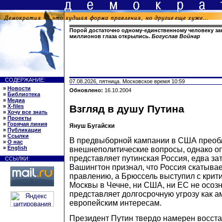
Порой достаточно одному-единственному человеку зак
миллионов глаза открылись.
Богуслав Войнар
СОДЕРЖАНИЕ:
07.08.2026, пятница. Московское время 10:59
»
Новости
Обновлено:
16.10.2004
»
Библиотека
»
Медиа
»
X-files
Взгляд в душу Путина
»
Хочу все знать
»
Проекты
»
Горячая линия
Януш Бугайски
»
Публикации
»
Ссылки
В предвыборной кампании в США преоб
»
О нас
»
English
внешнеполитические вопросы, однако оп
представляет путинская Россия, едва за
ССЫЛКИ:
Вашингтон признал, что Россия скатывае
правлению, а Брюссель выступил с крит
Москвы в Чечне, ни США, ни ЕС не осозн
представляет долгосрочную угрозу как а
европейским интересам.
Президент Путин твердо намерен восст