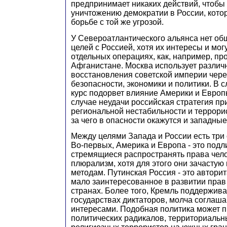
предпринимает никаких действий, чтобы
уничтожению демократии в России, кото
борьбе с той же угрозой.
У Североатлантического альянса нет об
целей с Россией, хотя их интересы и мог
отдельных операциях, как, например, пр
Афганистане. Москва использует разли
восстановления советской империи чере
безопасности, экономики и политики. В с
курс подорвет влияние Америки и Европ
случае неудачи российская стратегия пр
региональной нестабильности и террорис
за чего в опасности окажутся и западны
Между целями Запада и России есть три
Во-первых, Америка и Европа - это под
стремящиеся распространять права чело
плюрализм, хотя для этого они зачастую
методам. Путинская Россия - это авторит
мало заинтересованное в развитии прав
странах. Более того, Кремль поддержив
государствах диктаторов, молча соглаш
интересами. Подобная политика может п
политических радикалов, территориальн