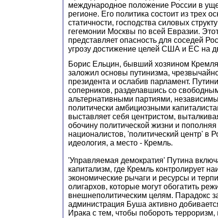
международное положение России в уще
регионе. Его политика состоит из трех о
статичности, господства силовых структ
гегемонии Москвы по всей Евразии. Этот
представляет опасность для соседей Росс
угрозу достижение целей США и ЕС на д
Борис Ельцин, бывший хозяином Кремля 
заложил основы путинизма, чрезвычайно
президента и ослабив парламент. Путин
соперников, разделавшись со свободны
альтернативными партиями, независимы
политически амбициозными капиталистам
выставляет себя центристом, выталкива
обочину политической жизни и пополняя
националистов, 'политический центр' в Р
идеология, а место - Кремль.
'Управляемая демократия' Путина включ
капитализм, где Кремль контролирует н
экономические рычаги и ресурсы и терп
олигархов, которые могут обогатить реж
внешнеполитическим целям. Парадокс за
администрация Буша активно добиваетс
Ирака с тем, чтобы побороть терроризм, 