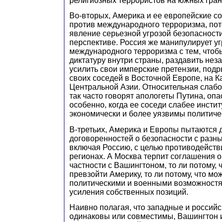
религиозных террористов на южных гран
Во-вторых, Америка и ее европейские с
против международного терроризма, пот
явление серьезной угрозой безопасност
перспективе. Россия же манипулирует у
международного терроризма с тем, чтоб
диктатуру внутри страны, раздавить нез
усилить свои имперские претензии, под
своих соседей в Восточной Европе, на Ка
Центральной Азии. Относительная слабос
так часто говорят апологеты Путина, оп
особенно, когда ее соседи слабее инсти
экономически и более уязвимы политиче
В-третьих, Америка и Европы пытаются 
договоренностей о безопасности с разн
включая Россию, с целью противодейств
регионах. А Москва терпит соглашения о
частности с Вашингтоном, то ли потому, 
превзойти Америку, то ли потому, что м
политическими и военными возможност
усиления собственных позиций.
Наивно полагая, что западные и россий
одинаковы или совместимы, Вашингтон 