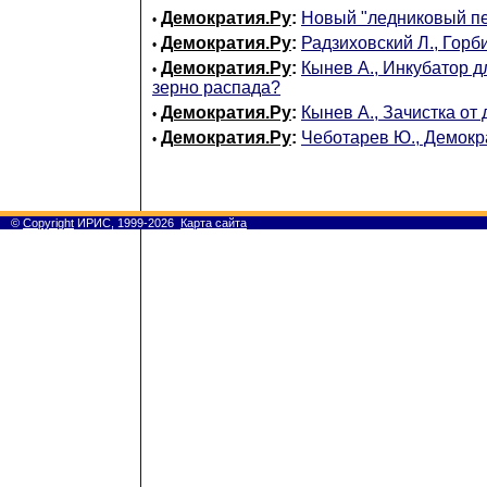
Демократия.Ру
:
Новый "ледниковый пе
•
Демократия.Ру
:
Радзиховский Л., Гор
•
Демократия.Ру
:
Кынев А., Инкубатор д
•
зерно распада?
Демократия.Ру
:
Кынев А., Зачистка от
•
Демократия.Ру
:
Чеботарев Ю., Демокр
•
©
Copyright
ИРИС, 1999-2026
Карта сайта