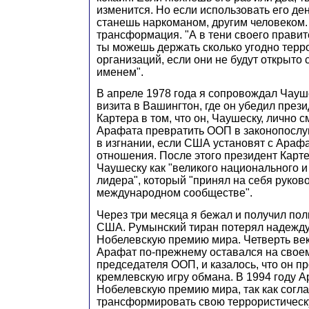
изменится. Но если использовать его ден
станешь наркоманом, другим человеком.
трансформация. "А в тени своего правит
ты можешь держать сколько угодно терр
организаций, если они не будут открыто 
именем".
В апреле 1978 года я сопровождал Чауш
визита в Вашингтон, где он убедил пре
Картера в том, что он, Чаушеску, лично 
Арафата превратить ООП в законопослу
в изгнании, если США установят с Ара
отношения. После этого президент Карт
Чаушеску как "великого национального 
лидера", который "принял на себя руков
международном сообществе".
Через три месяца я бежал и получил по
США. Румынский тиран потерял надежду
Нобелевскую премию мира. Четверть века
Арафат по-прежнему оставался на своем
председателя ООП, и казалось, что он п
кремлевскую игру обмана. В 1994 году 
Нобелевскую премию мира, так как согл
трансформировать свою террористическ