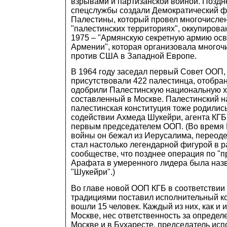
взрывами и партизанской войной. Поздн
спецслужбы создали Демократический 
Палестины, который провел многочисле
"палестинских территориях", оккупирова
1975 – "Армянскую секретную армию ос
Армении", которая организовала многоч
против США в Западной Европе.
В 1964 году заседал первый Совет ООП,
присутствовали 422 палестинца, отобра
одобрили Палестинскую национальную х
составленный в Москве. Палестинский н
палестинская конституция тоже родилис
содействии Ахмеда Шукейри, агента КГБ
первым председателем ООП. (Во время
войны он бежал из Иерусалима, переод
стал настолько легендарной фигурой в 
сообществе, что позднее операция по "
Арафата в умеренного лидера была назв
"Шукейри".)
Во главе новой ООП КГБ в соответствии 
традициями поставил исполнительный ко
вошли 15 человек. Каждый из них, как и 
Москве, нес ответственность за определе
Москве и в Бухаресте, председатель исп