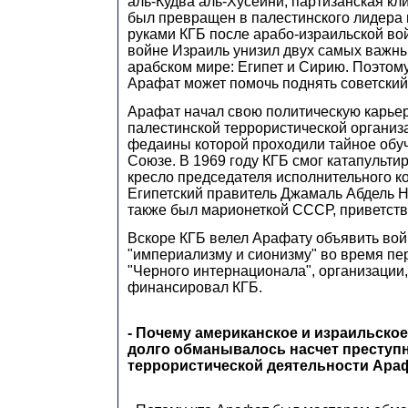
аль-Кудва аль-Хусейни, партизанская кл
был превращен в палестинского лидера
руками КГБ после арабо-израильской вой
войне Израиль унизил двух самых важн
арабском мире: Египет и Сирию. Поэтом
Арафат может помочь поднять советский
Арафат начал свою политическую карьер
палестинской террористической организа
федаины которой проходили тайное обу
Союзе. В 1969 году КГБ смог катапульти
кресло председателя исполнительного к
Египетский правитель Джамаль Абдель Н
также был марионеткой СССР, приветств
Вскоре КГБ велел Арафату объявить во
"империализму и сионизму" во время пе
"Черного интернационала", организации,
финансировал КГБ.
- Почему американское и израильское
долго обманывалось насчет преступ
террористической деятельности Ара