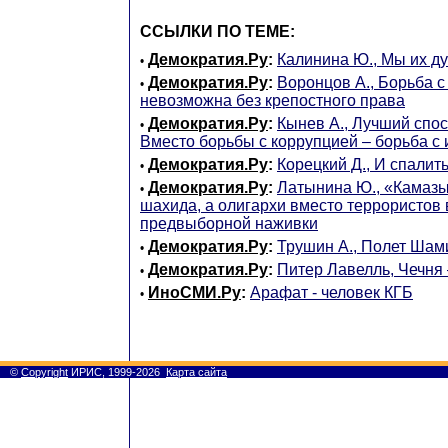
ССЫЛКИ ПО ТЕМЕ:
Демократия.Ру
:
Калинина Ю., Мы их д
•
Демократия.Ру
:
Воронцов А., Борьба 
•
невозможна без крепостного права
Демократия.Ру
:
Кынев А., Лучший спос
•
Вместо борьбы с коррупцией – борьба с
Демократия.Ру
:
Корецкий Д., И спалить
•
Демократия.Ру
:
Латынина Ю., «Камазы
•
шахида, а олигархи вместо террористов 
предвыборной наживки
Демократия.Ру
:
Трушин А., Полет Шам
•
Демократия.Ру
:
Питер Лавелль, Чечня 
•
ИноСМИ.Ру
:
Арафат - человек КГБ
•
©
Copyright
ИРИС, 1999-2026
Карта сайта