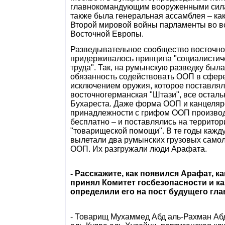
главнокомандующим вооруженными сил
также была генеральная ассамблея – ка
Второй мировой войны парламенты во в
Восточной Европы.
Разведывательное сообщество восточно
придерживалось принципа "социалистич
труда". Так, на румынскую разведку был
обязанность содействовать ООП в сфере
исключением оружия, которое поставлял
восточногерманская "Штази", все осталь
Бухареста. Даже форма ООП и канцеляр
принадлежности с грифом ООП произво
бесплатно – и поставлялись на территор
"товарищеской помощи". В те годы кажд
вылетали два румынских грузовых самол
ООП. Их разгружали люди Арафата.
- Расскажите, как появился Арафат, ка
принял Комитет госбезопасности и к
определили его на пост будущего гл
- Товарищ Мухаммед Абд аль-Рахман Аб