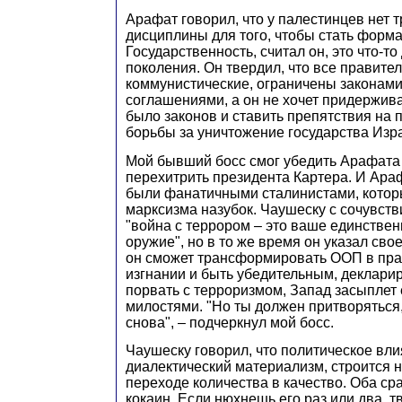
Арафат говорил, что у палестинцев нет т
дисциплины для того, чтобы стать форм
Государственность, считал он, это что-то
поколения. Он твердил, что все правите
коммунистические, ограничены законам
соглашениями, а он не хочет придержива
было законов и ставить препятствия на 
борьбы за уничтожение государства Изр
Мой бывший босс смог убедить Арафата
перехитрить президента Картера. И Араф
были фанатичными сталинистами, котор
марксизма назубок. Чаушеску с сочувств
"война с террором – это ваше единстве
оружие", но в то же время он указал свое
он сможет трансформировать ООП в пра
изгнании и быть убедительным, деклари
порвать с терроризмом, Запад засыплет 
милостями. "Но ты должен притворяться, 
снова", – подчеркнул мой босс.
Чаушеску говорил, что политическое влия
диалектический материализм, строится н
переходе количества в качество. Оба ср
кокаин. Если нюхнешь его раз или два, тв