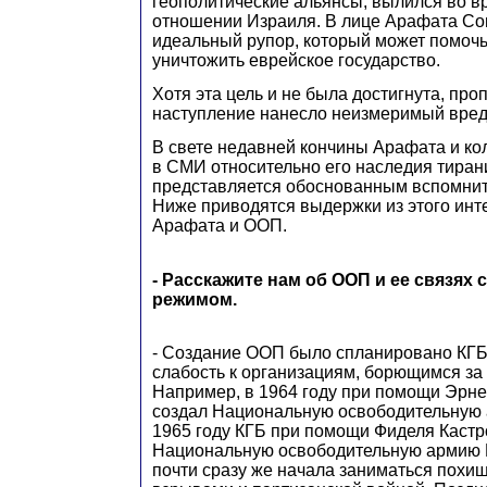
геополитические альянсы, вылился во в
отношении Израиля. В лице Арафата Со
идеальный рупор, который может помочь
уничтожить еврейское государство.
Хотя эта цель и не была достигнута, про
наступление нанесло неизмеримый вред
В свете недавней кончины Арафата и ко
в СМИ относительно его наследия тиран
представляется обоснованным вспомнит
Ниже приводятся выдержки из этого ин
Арафата и ООП.
- Расскажите нам об ООП и ее связях 
режимом.
- Создание ООП было спланировано КГБ
слабость к организациям, борющимся за
Например, в 1964 году при помощи Эрне
создал Национальную освободительную
1965 году КГБ при помощи Фиделя Кастр
Национальную освободительную армию 
почти сразу же начала заниматься похи