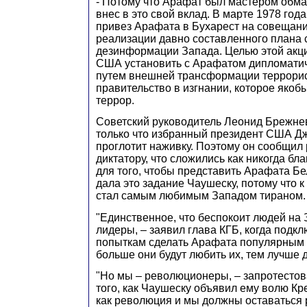
- Потому что Арафат был мастером обман
внес в это свой вклад. В марте 1978 года
привез Арафата в Бухарест на совещан
реализации давно составленного плана 
дезинформации Запада. Целью этой акци
США установить с Арафатом дипломати
путем внешней трансформации террори
правительство в изгнании, которое якоб
террор.
Советский руководитель Леонид Брежнев 
только что избранный президент США Д
проглотит наживку. Поэтому он сообщил
диктатору, что сложились как никогда б
для того, чтобы представить Арафата Бе
дала это задание Чаушеску, потому что к
стал самым любимым Западом тираном.
"Единственное, что беспокоит людей на 
лидеры, – заявил глава КГБ, когда подкл
попыткам сделать Арафата популярным 
больше они будут любить их, тем лучше д
"Но мы – революционеры, – запротесто
того, как Чаушеску объявил ему волю Кр
как революция и мы должны оставаться