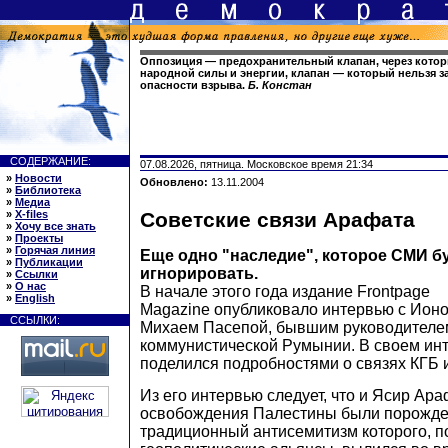
Оппозиция — предохранительный клапан, через кото
народной силы и энергии, клапан — который нельзя з
опасности взрыва.
Б. Констан
СОДЕРЖАНИЕ:
07.08.2026, пятница. Московское время 21:34
»
Новости
Обновлено:
13.11.2004
»
Библиотека
»
Медиа
»
X-files
Советские связи Арафата
»
Хочу все знать
»
Проекты
»
Горячая линия
Еще одно "наследие", которое СМИ б
»
Публикации
игнорировать.
»
Ссылки
»
О нас
В начале этого года издание Frontpage
»
English
Magazine опубликовало интервью с Ион
ССЫЛКИ:
Михаем Пасепой, бывшим руководителе
коммунистической Румынии. В своем ин
поделился подробностями о связях КГБ 
Из его интервью следует, что и Ясир Ара
освобождения Палестины были порожд
традиционный антисемитизм которого, 