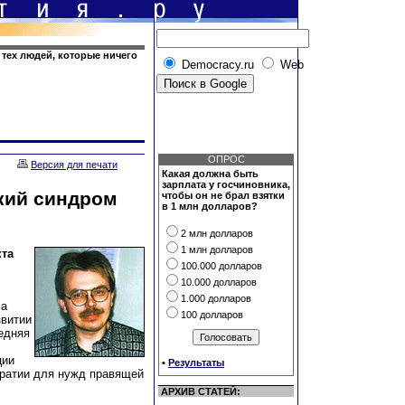
тех людей, которые ничего
Democracy.ru
Web
ОПРОС
Версия для печати
Какая должна быть
зарплата у госчиновника,
кий синдром
чтобы он не брал взятки
в 1 млн долларов?
2 млн долларов
1 млн долларов
кта
100.000 долларов
10.000 долларов
1.000 долларов
ма
100 долларов
звитии
едняя
ции
•
Результаты
ратии для нужд правящей
АРХИВ СТАТЕЙ: