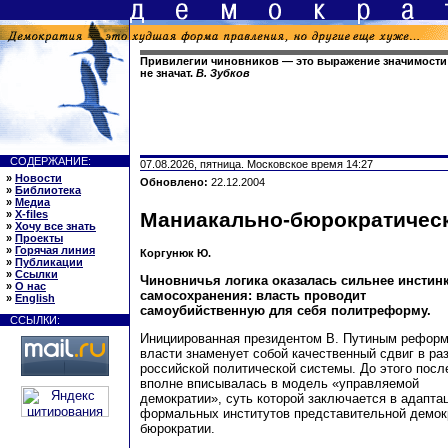
Привилегии чиновников — это выражение значимости 
не значат.
В. Зубков
СОДЕРЖАНИЕ:
07.08.2026, пятница. Московское время 14:27
»
Новости
Обновлено:
22.12.2004
»
Библиотека
»
Медиа
»
X-files
Маниакально-бюрократичес
»
Хочу все знать
»
Проекты
»
Горячая линия
Коргунюк Ю.
»
Публикации
»
Ссылки
Чиновничья логика оказалась сильнее инстин
»
О нас
самосохранения: власть проводит
»
English
самоубийственную для себя политреформу.
ССЫЛКИ:
Инициированная президентом В. Путиным рефор
власти знаменует собой качественный сдвиг в ра
российской политической системы. До этого посл
вполне вписывалась в модель «управляемой
демократии», суть которой заключается в адапта
формальных институтов представительной демок
бюрократии.