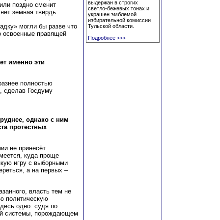
выдержан в строгих
 или поздно сменит
светло-бежевых тонах и
гнет земная твердь.
украшен эмблемой
избирательной комиссии
адку» могли бы разве что
Тульской области.
о освоенные правящей
Подробнее
>>>
ет именно эти
разнее полностью
, сделав Госдуму
руднее, однако с ним
ста протестных
ии не принесёт
меется, куда проще
нкую игру с выборными
ереться, а на первых –
азанного, власть тем не
ую политическую
десь одно: судя по
мой системы, порождающем