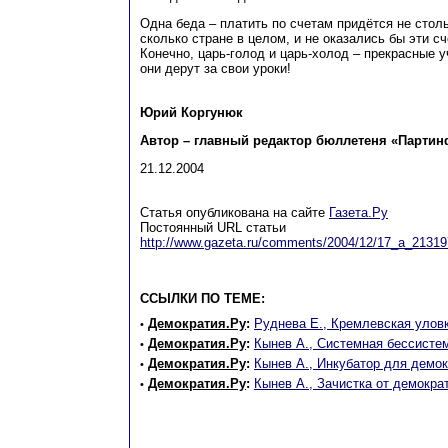
Одна беда – платить по счетам придётся не стол
сколько стране в целом, и не оказались бы эти 
Конечно, царь-голод и царь-холод – прекрасные у
они дерут за свои уроки!
Юрий Коргунюк
Автор – главный редактор бюллетеня «Партин
21.12.2004
Статья опубликована на сайте
Газета.Ру
Постоянный URL статьи
http://www.gazeta.ru/comments/2004/12/17_a_21319
ССЫЛКИ ПО ТЕМЕ:
Демократия.Ру
:
Руднева Е., Кремлевская улов
•
Демократия.Ру
:
Кынев А., Cистемная бессисте
•
Демократия.Ру
:
Кынев А., Инкубатор для демок
•
Демократия.Ру
:
Кынев А., Зачистка от демокра
•