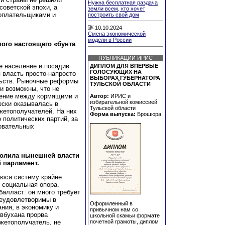
Нужна бесплатная раздача
советской эпохи, а
земли всем, кто хочет
оплательщиками и
построить свой дом
10.10.2024
Смена экономической
модели в России
ого настоящего «бунта
ПУБЛИКАЦИИ ИРИС
е население и посадив
ДИПЛОМ ДЛЯ ВПЕРВЫЕ
ГОЛОСУЮЩИХ НА
 власть просто-напросто
ВЫБОРАХ ГУБЕРНАТОРА
льств. Рыночные реформы
ТУЛЬСКОЙ ОБЛАСТИ
и возможны, что не
шение между кормящими и
Автор:
ИРИС и
избирательной комиссией
ски оказывалась в
Тульской области
жетополучателей. На них
Форма выпуска:
Брошюра
политических партий, за
овательных
волила нынешней власти
 парламент.
юся систему крайне
 социальная опора.
балласт: он много требует
неудовлетворимы в
Оформленный в
ния, в экономику и
привычном нам со
 вбухана прорва
школьной скамьи формате
джетополучатель, не
почетной грамоты, диплом