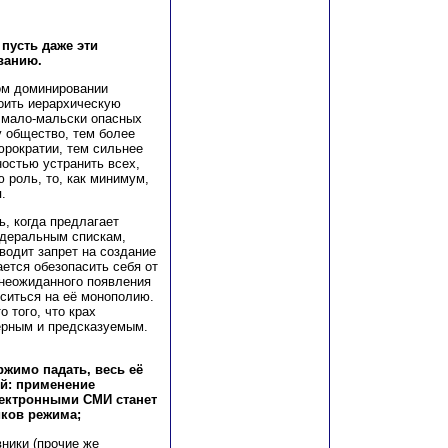
 пусть даже эти
ванию.
ом доминировании
роить иерархическую
х мало-мальски опасных
у общество, тем более
рократии, тем сильнее
ностью устранить всех,
 роль, то, как минимум,
.
ь, когда предлагает
деральным спискам,
водит запрет на создание
ается обезопасить себя от
 неожиданного появления
ситься на её монополию.
о того, что крах
ерным и предсказуемым.
ржимо падать, весь её
й: применение
лектронными СМИ станет
иков режима;
вники (прочие же