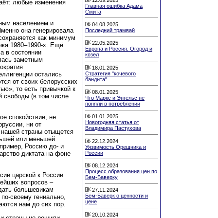
наёт: любые изменения
Главная ошибка Адама
Смита
дным населением и
04.08.2025
менно она генерировала
Последний трамвай
сохраняется как минимум
22.05.2025
ежа 1980–1990-х. Ещё
Европа и Россия. Огород и
а в состоянии
козел
алась заметным
рократия
18.01.2025
Стратегия "кочевого
еллигенции остались
бандита"
ются от своих белорусских
ью», то есть привычкой к
08.01.2025
й свободы (в том числе
Что Маркс и Энгельс не
поняли в потреблении
ое спокойствие, не
01.01.2025
Новогодняя статья от
оруссии, ни от
Владимира Пастухова
и нашей страны отыщется
ольшей или меньшей
22.12.2024
пример, Россию до- и
Уязвимость Орешника и
России
арство диктата на фоне
08.12.2024
Процесс образования цен по
ссии царской к России
Бем-Баверку
ейших вопросов –
тдать большевикам
27.11.2024
Бем-Баверк о ценности и
 по-своему гениально,
цене
аются нам до сих пор.
20.10.2024
и страны не решили