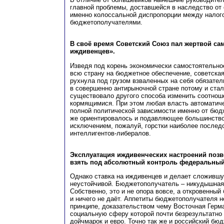
главной проблемы, доставшейся в наследство от 
именно колоссальной диспропорции между налог
бюджетополучателями.
В своё время Советский Союз пал жертвой сам
иждивенцев».
Изведя под корень экономически самостоятельно
всю страну на бюджетное обеспечение, советская
рухнула под грузом взваленных на себя обязате
в совершенно антирыночной стране потому и стал
существовало другого способа изменить соотно
кормящимися. При этом любая власть автоматиче
полной политической зависимости именно от бюд
же ориентировалось и подавляющее большинство 
исключением, пожалуй, горстки наиболее послед
интеллигентов-либералов.
Эксплуатация иждивенческих настроений поз
взять под абсолютный контроль федеральный
Однако ставка на иждивенцев и делает сложившу
неустойчивой. Бюджетополучатель – никудышная
Собственно, это и не опора вовсе, а откровенный 
и ничего не даёт. Аппетиты бюджетополучателя 
принципе, доказательством чему Восточная Герма
социальную сферу которой почти безрезультатно
дойчмарок и евро. Точно так же и российский бю