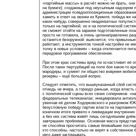
«партийные массы» в расчёт можно не брать, он
на бумаге); созданные под неусыпным надзором 
администрации псевдооппозиционные образовани
хамить в ответ на звонки из Кремля; победа же 
каких-нибудь совершенно неадекватных популисто
только на партийной, но и на политической систе
не сможет отойти на заранее подготовленные пози
просто не готовила, а очень целенаправленно раз
останется безоружной: выяснится, что привычные
работают, а инструментов тонкой настройки не име
толку в новых условиях – когда отключается пит
передовое программное обеспечение.
При этом крах системы вряд ли осчастливит её оп
После таких пертурбаций на поле боя какое-то вр
мародеры, и сумеет ли общество вовремя мобили
резервы – ещё большой вопрос.
Следует отметить, что вышеуказанный сбой сист
отнюдь не вчера, а гораздо раньше, когда власть
с политической сцены всех своих соперников: «н
федеральных телеканалах; инициировала антиол
увенчав её делом Ходорковского и разгромом Ю
безусловную победу партии власти на парламентс
конечном итоге привело к ликвидации внутренних
а без них система живёт лишь сегодняшним днём
завтрашних проблемах. Основная масса предста
не способна просчитать самые ближайшие последс
кто способны, настолько не верят в собственное 
него даже заглядывать.