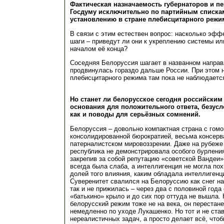
Фактическая назначаемость губернаторов и п
Госдуму исключительно по партийным спискам
установлению в стране плебисцитарного режи
В связи с этим естествен вопрос: насколько эфф
шаги – приведут ли они к укреплению системы или
началом её конца?
Соседняя Белоруссия шагает в названном направ
продвинулась гораздо дальше России. При этом н
плебисцитарного режима там пока не наблюдаетс
Но станет ли белорусское сегодня российским
основания для положительного ответа, безусл
как и поводы для серьёзных сомнений.
Белоруссия – довольно компактная страна с гом
консолидированной бюрократией, весьма консерв
патерналистском мировоззрении. Даже на рубеже 
республика не демонстрировала особого бурления
закрепив за собой репутацию «советской Вандеи»
всегда была слаба, а интеллигенция не могла пох
долей того влияния, каким обладала интеллигенц
Суверенитет свалился на Белоруссию как снег на
так и не прижилась – через два с половиной года
«батькино» крыло и до сих пор оттуда не вышла.
белорусский режим тоже не на века, он перестан
немедленно по уходе Лукашенко. Но тот и не ста
нереалистичных задач, а просто делает всё, что