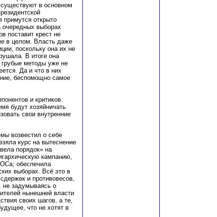
и существуют в основном
президентской
я примутся открыто
на очередных выборах
в поставит крест не
ме в целом. Власть даже
ции, поскольку она их не
рушала. В итоге она
 грубые методы уже не
ется. Да и что в них
ание, беспомощно самое
понентов и критиков.
емя будут хозяйничать
зовать свои внутренние
емы возвестил о себе
 взяла курс на вытеснение
авела порядок» на
игархическую кампанию,
КОСа; обеспечила
ких выборах. Всё это в
 сдержек и противовесов,
, не задумываясь о
вителей нынешней власти
твия своих шагов, а те,
будущее, что не хотят в