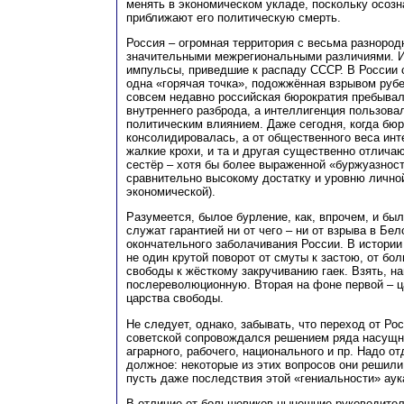
менять в экономическом укладе, поскольку осоз
приближают его политическую смерть.
Россия – огромная территория с весьма разноро
значительными межрегиональными различиями. И
импульсы, приведшие к распаду СССР. В России 
одна «горячая точка», подожжённая взрывом руб
совсем недавно российская бюрократия пребывал
внутреннего разброда, а интеллигенция пользов
политическим влиянием. Даже сегодня, когда бю
консолидировалась, а от общественного веса инт
жалкие крохи, и та и другая существенно отлича
сестёр – хотя бы более выраженной «буржуазност
сравнительно высокому достатку и уровню лично
экономической).
Разумеется, былое бурление, как, впрочем, и был
служат гарантией ни от чего – ни от взрыва в Бел
окончательного заболачивания России. В истори
не один крутой поворот от смуты к застою, от б
свободы к жёсткому закручиванию гаек. Взять, на
послереволюционную. Вторая на фоне первой – ц
царства свободы.
Не следует, однако, забывать, что переход от Ро
советской сопровождался решением ряда насущн
аграрного, рабочего, национального и пр. Надо о
должное: некоторые из этих вопросов они решили
пусть даже последствия этой «гениальности» аук
В отличие от большевиков нынешние руководител