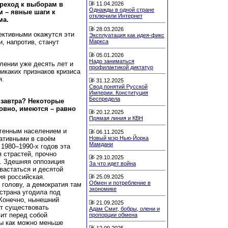
11.04.2026
ереход к выборам в
Однажды в одной стране
 – явные шаги к
отключили Интернет
ма.
28.03.2026
ективными окажутся эти
Эксплуатация как идея-фикс
, напротив, станут
Маркса
05.01.2026
Надо заниматься
лении уже десять лет и
профилактикой диктатур
икаких признаков кризиса
я.
31.12.2025
Свод понятий Русской
Империи. Конституция
Беспредела
 завтра? Некоторые
овно, имеются – равно
20.12.2025
Прямая линия и КВН
огенным населением и
06.11.2025
Новый мэр Нью-Йорка
ативными в своём
Мамдани
1980–1990-х годов эта
 страстей, прочно
29.10.2025
. Здешняя оппозиция
За что идет война
вастаться и десятой
ия российская.
25.09.2025
Обмен и потребление в
 голову, а демократия там
экономике
 страна угодила под
 Конечно, нынешний
21.09.2025
ет существовать
Адам Смит, бобры, олени и
вит перед собой
пропорции обмена
бы как можно меньше
12.09.2025