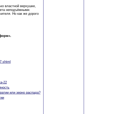
ько властной верхушке,
счета неподъёмными.
чителя. Но как же дорого
форм».
7.shtml
ка-22
мность
ратии или зерно распада?
тии