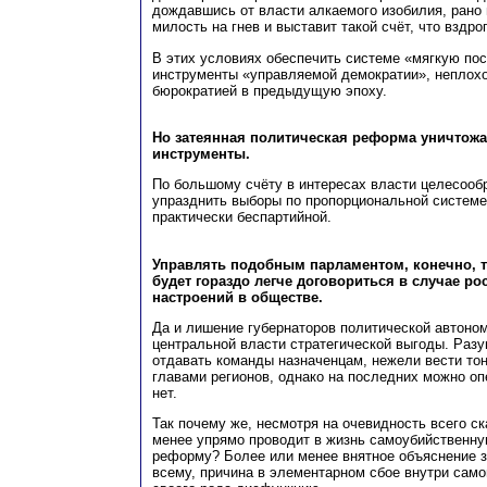
дождавшись от власти алкаемого изобилия, рано
милость на гнев и выставит такой счёт, что вздро
В этих условиях обеспечить системе «мягкую пос
инструменты «управляемой демократии», неплох
бюрократией в предыдущую эпоху.
Но затеянная политическая реформа уничтожа
инструменты.
По большому счёту в интересах власти целесооб
упразднить выборы по пропорциональной системе
практически беспартийной.
Управлять подобным парламентом, конечно, т
будет гораздо легче договориться в случае ро
настроений в обществе.
Да и лишение губернаторов политической автоном
центральной власти стратегической выгоды. Разу
отдавать команды назначенцам, нежели вести то
главами регионов, однако на последних можно оп
нет.
Так почему же, несмотря на очевидность всего ск
менее упрямо проводит в жизнь самоубийственн
реформу? Более или менее внятное объяснение з
всему, причина в элементарном сбое внутри са