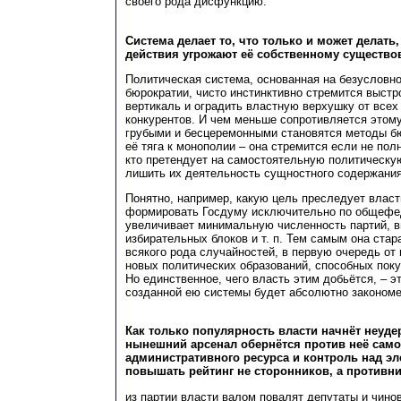
своего рода дисфункцию.
Система делает то, что только и может делать,
действия угрожают её собственному существо
Политическая система, основанная на безусловн
бюрократии, чисто инстинктивно стремится выст
вертикаль и оградить властную верхушку от все
конкурентов. И чем меньше сопротивляется этом
грубыми и бесцеремонными становятся методы бю
её тяга к монополии – она стремится если не пол
кто претендует на самостоятельную политическую
лишить их деятельность сущностного содержания
Понятно, например, какую цель преследует власт
формировать Госдуму исключительно по общефе
увеличивает минимальную численность партий, в
избирательных блоков и т. п. Тем самым она стар
всякого рода случайностей, в первую очередь от
новых политических образований, способных поку
Но единственное, чего власть этим добьётся, – эт
созданной ею системы будет абсолютно законом
Как только популярность власти начнёт неуде
нынешний арсенал обернётся против неё само
административного ресурса и контроль над э
повышать рейтинг не сторонников, а противн
из партии власти валом повалят депутаты и чино