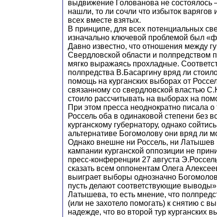
выдвижение Голованова не состоялось – 
нашли, то ли сочли что избыток варягов 
всех вместе взятых.
В принципе, для всех потенциальных св
изначально ключевой проблемой был «ф
Давно известно, что отношения между г
Свердловской области и полпредством 
мягко выражаясь прохладные. Соответст
полпредства В.Басаргину вряд ли стоил
помощь на курганских выборах от Росселя
связанному со свердловской властью С.
стоило рассчитывать на выборах на пом
При этом пресса неоднократно писала о 
Россель оба в одинаковой степени без во
курганскому губернатору, однако сойтис
альтернативе Богомолову они вряд ли м
Однако внешне ни Россель, ни Латышев 
кампании курганской оппозиции не прини
пресс-конференции 27 августа Э.Россель
сказать всем оппонентам Олега Алексее
выиграет выборы однозначно Богомолов
пусть делают соответствующие выводы».
Латышева, то есть мнение, что полпред
(или не захотело помогать) к снятию с в
надежде, что во второй тур курганских 