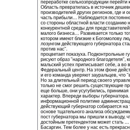
переработке сельхозпродукции перейти 
Область превратилась в источник дешев
производителей других регионов, где и 
часть прибыли… Наблюдается постоянн
со стороны областной власти созданию 
конкурентной среды для представителей 
малого бизнеса… Развивается только тот
котором имеют близкие к Богомолову лю
лозунгом действующего губернатора стал:
против нас".
процветает показуха. Подконтрольные 
рисуют образ "народного благодетеля", 
мальский успех приписывает себе, а во 
Федеральный центр. На этом фоне дейс
и его команда уверяют зауральцев, что "в
Но за длительный период своего управл
только не смог решить существующие пр
еще больше, они усугубились, принимая
характер. Впереди выборы губернатора.
информационной политике администраци
действующий губернатор собирается на т
основе тщательного анализа обсуждаем
пост губернатора мы пришли к выводу, ч
достойным претендентом может стать …
Басаргин. Тем более у нас есть прекрас