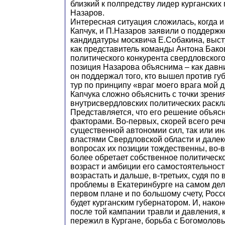
близкий к полпредству лидер кургански
Назаров.
Интересная ситуация сложилась, когда 
Капчук, и П.Назаров заявили о поддержк
кандидатуры москвича Е.Собакина, выс
как представитель команды Антона Бако
политического конкурента свердловского
позиция Назарова объяснима – как давн
он поддержал того, кто вышел против гу
тур по принципу «враг моего врага мой д
Капчука сложно объяснить с точки зрения
внутрисвердловских политических раскл
Представляется, что его решение объяс
факторами. Во-первых, скорей всего речь
существенной автономии сил, так или ин
властями Свердловской области и далеко
вопросах их позиции тождественны, во-в
более обретает собственное политическо
возраст и амбиции его самостоятельност
возрастать и дальше, в-третьих, судя по 
проблемы в Екатеринбурге на самом дел
первом плане и по большому счету, Росс
будет курганским губернатором. И, након
после той кампании травли и давления, 
пережил в Кургане, борьба с Богомолов