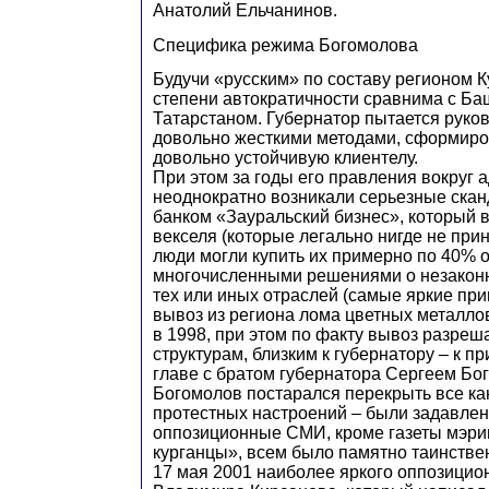
Анатолий Ельчанинов.
Специфика режима Богомолова
Будучи «русским» по составу регионом К
степени автократичности сравнима с Ба
Татарстаном. Губернатор пытается руко
довольно жесткими методами, сформиро
довольно устойчивую клиентелу.
При этом за годы его правления вокруг
неоднократно возникали серьезные сканд
банком «Зауральский бизнес», который 
векселя (которые легально нигде не при
люди могли купить их примерно по 40% о
многочисленными решениями о незакон
тех или иных отраслей (самые яркие при
вывоз из региона лома цветных металло
в 1998, при этом по факту вывоз разреша
структурам, близким к губернатору – к п
главе с братом губернатора Сергеем Бог
Богомолов постарался перекрыть все к
протестных настроений – были задавле
оппозиционные СМИ, кроме газеты мэрии
курганцы», всем было памятно таинстве
17 мая 2001 наиболее яркого оппозицио