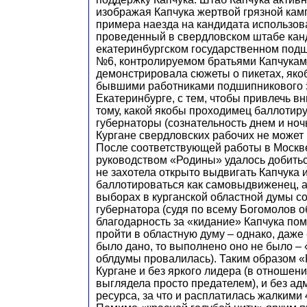
изображая Капчука жертвой грязной кам
примера наезда на кандидата использов
проведенный в свердловском штабе кан
екатеринбургском государственном под
№6, контролируемом братьями Капчукам
демонстрировала сюжеты о пикетах, як
бывшими работниками подшипникового 
Екатеринбурге, с тем, чтобы привлечь в
тому, какой якобы проходимец баллотиру
губернаторы (сознательность днем и но
Кургане свердловских рабочих не может 
После соответствующей работы в Моск
руководством «Родины» удалось добитьс
не захотела открыто выдвигать Капчука
баллотироваться как самовыдвиженец, а
выборах в курганской областной думы с
губернатора (судя по всему Богомолов 
благодарность за «кидание» Капчука пом
пройти в областную думу – однако, даже
было дано, то выполнено оно не было –
облдумы провалилась). Таким образом «
Кургане и без яркого лидера (в отношени
выглядела просто предателем), и без а
ресурса, за что и расплатилась жалкими