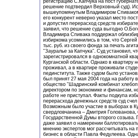
регистрацию С.Капчука на пост губернато
решение подтвердил Верховный суд). Ис
вышеупомянутым Владимиром Спиваком,
его конкурент неверно указал место по
и допустил перерасход средств избирате
заявил, что решение суда выгодно О.Бо
Владимира Спивака поддержал облизби
избиркома усомнились в том, что Сергей
тыс. руб. из своего фонда за печать аги
"Зауралье за Капчука". Суд установил, чт
зарегистрировался в однокомнатной ква
Курганской области. Однако в квартиру н
проживал, а в квартире проживали студ
пединститута. Также судом было установ
был принят 27 мая 2004 года на работу 
общество "Шадринский комбинат хлебоп
директором по экономике и финансам, но
работе не приступал. Факты подкупа изб
перерасхода денежных средств суд сче
Возможным было участие в выборах в К
свердловчанина – Дмитрия Голованова,
Государственной Думы второго созыва.
даже заявил о намерении баллотироватьс
мнению экспертов мог рассчитывать на
бизнес в области Павла Федулеева. Одна