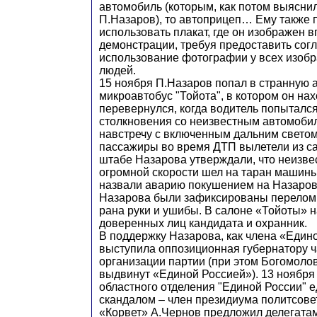
автомобиль (которым, как потом выяснил
П.Назаров), то автоприцеп… Ему также 
использовать плакат, где он изображен
демонстрации, требуя предоставить сог
использование фотографии у всех изоб
людей.
15 ноября П.Назаров попал в странную 
микроавтобус "Тойота", в котором он нах
перевернулся, когда водитель попыталс
столкновения со неизвестным автомобил
навстречу с включенным дальним светом
пассажиры во время ДТП вылетели из сал
штабе Назарова утверждали, что неизве
огромной скорости шел на таран машин
назвали аварию покушением на Назаров
Назарова были зафиксированы перелом 
рана руки и ушибы. В салоне «Тойоты» 
доверенных лиц кандидата и охранник.
В поддержку Назарова, как члена «Един
выступила оппозиционная губернатору ч
организации партии (при этом Богомол
выдвинут «Единой Россией»). 13 ноябр
областного отделения "Единой России" 
скандалом – член президиума политсове
«Корвет» А.Чернов предложил делегатам