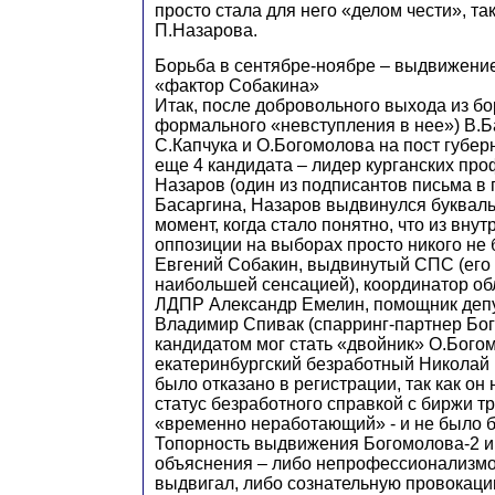
просто стала для него «делом чести», та
П.Назарова.
Борьба в сентябре-ноябре – выдвижени
«фактор Собакина»
Итак, после добровольного выхода из бо
формального «невступления в нее») В.
С.Капчука и О.Богомолова на пост губе
еще 4 кандидата – лидер курганских пр
Назаров (один из подписантов письма в
Басаргина, Назаров выдвинулся букваль
момент, когда стало понятно, что из вну
оппозиции на выборах просто никого не б
Евгений Собакин, выдвинутый СПС (его
наибольшей сенсацией), координатор об
ЛДПР Александр Емелин, помощник деп
Владимир Спивак (спарринг-партнер Бо
кандидатом мог стать «двойник» О.Бого
екатеринбургский безработный Николай 
было отказано в регистрации, так как он
статус безработного справкой с биржи т
«временно неработающий» - и не было б
Топорность выдвижения Богомолова-2 и
объяснения – либо непрофессионализмом
выдвигал, либо сознательную провокаци