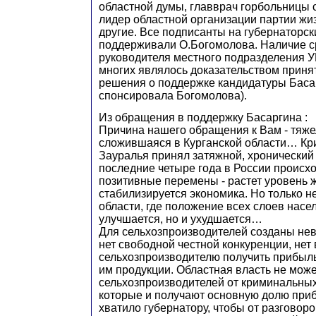
областной думы, главврач горбольницы 
лидер областной организации партии жи
другие. Все подписанты на губернаторск
поддерживали О.Богомолова. Наличие 
руководителя местного подразделения 
многих являлось доказательством прин
решения о поддержке кандидатуры Баса
спонсировала Богомолова).
Из обращения в поддержку Басаргина :
Причина нашего обращения к Вам - тяже
сложившаяся в Курганской области… Кр
Зауралья принял затяжной, хронический 
последние четыре года в России происх
позитивные перемены - растет уровень 
стабилизируется экономика. Но только н
области, где положение всех слоев насе
улучшается, но и ухудшается…
Для сельхозпроизводителей созданы не
нет свободной честной конкуренции, нет
сельхозпроизводителю получить прибыл
им продукции. Областная власть не може
сельхозпроизводителей от криминальных
которые и получают основную долю приб
хватило губернатору, чтобы от разговоро