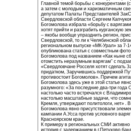
Главной темой борьбы с конкурентами (
а затем с молодым и харизматичным св
депутатом Палаты Представителей Зак
Свердловской области Сергеем Капчуко
Богомолова избрала «борьбу с варягами
хотят прийти и разграбить курганскую зе
– якобы вообще упразднить регион, прис
Свердловской, то ли к Челябинской обла
региональном выпуске «МК-Урал» за 7-1
опубликована статья с совместным фото
Богомолова под названием «Как ныне с
отомстить неразумным варягам" с подза
«Свердловчане Росселя хотят сделать 
придатком, Заручившись поддержкой Пу
противостоит Богомолов». Причем агита
Богомолова здесь уже в этой статье явн
разумного: «За последние два-три года 
настолько часто встречался с Владимир
настолько масштабные задачи, что сомн
Кремля, утверждают политологи, нет» . 
Богомолова явно присутствовали элем
кампании А.Усса против условного варя
Красноярском крае.
К примеру в региональных СМИ активно
история с задержанием в г.Петухово бан