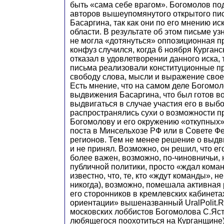
быть «сама себе врагом». Богомолов под
авторов вышеупомянутого открытого пи
Басаргина, так как они по его мнению ис
области. В результате об этом письме узн
не могла «дотянуться» оппозиционная п
конфуз случился, когда 6 ноября Курганс
отказал в удовлетворении данного иска, 
письма реализовали конституционные п
свободу слова, мысли и выражение свое
Есть мнение, что на самом деле Богомол
выдвижения Басаргина, что был готов в
выдвигаться в случае участия его в выбо
распространялись сухи о возможности 
Богомолову и его окружению «откупных»,
поста в Минсельхозе РФ или в Совете Фе
регионов. Тем не менее решение о выдв
и не принял. Возможно, он решил, что е
более важен, возможно, по-чиновничьи,
публичной политики, просто «ждал коман
известно, что, те, кто «ждут команды», 
никогда), возможно, помешала активная
его сторонников в кремлевских кабинет
ориентации» вышеназванный UralPolit.R
московских лоббистов Богомолова С.Яс
любящегося поохотиться на Курганщине)