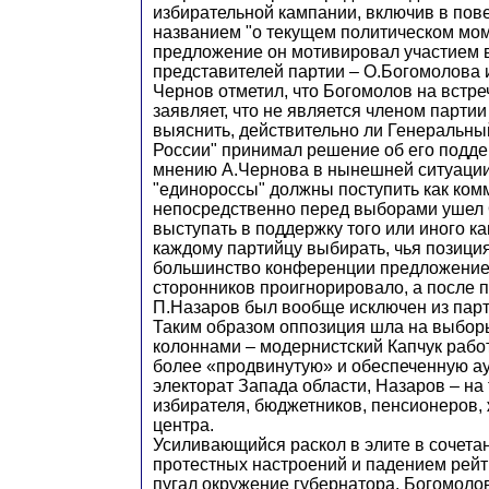
избирательной кампании, включив в пове
названием "о текущем политическом мом
предложение он мотивировал участием 
представителей партии – О.Богомолова 
Чернов отметил, что Богомолов на встре
заявляет, что не является членом парти
выяснить, действительно ли Генеральны
России" принимал решение об его подде
мнению А.Чернова в нынешней ситуации
"единороссы" должны поступить как ком
непосредственно перед выборами ушел 
выступать в поддержку того или иного к
каждому партийцу выбирать, чья позици
большинство конференции предложение 
сторонников проигнорировало, а после п
П.Назаров был вообще исключен из парт
Таким образом оппозиция шла на выбор
колоннами – модернистский Капчук рабо
более «продвинутую» и обеспеченную ау
электорат Запада области, Назаров – на
избирателя, бюджетников, пенсионеров,
центра.
Усиливающийся раскол в элите в сочета
протестных настроений и падением рей
пугал окружение губернатора. Богомол