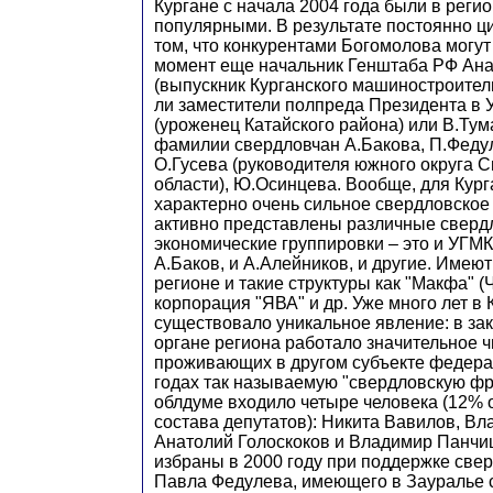
Кургане с начала 2004 года были в реги
популярными. В результате постоянно ц
том, что конкурентами Богомолова могут 
момент еще начальник Генштаба РФ Ан
(выпускник Курганского машиностроитель
ли заместители полпреда Президента в 
(уроженец Катайского района) или В.Ту
фамилии свердловчан А.Бакова, П.Федул
О.Гусева (руководителя южного округа 
области), Ю.Осинцева. Вообще, для Кург
характерно очень сильное свердловское
активно представлены различные свердл
экономические группировки – это и УГМК
А.Баков, и А.Алейников, и другие. Имею
регионе и такие структуры как "Макфа" (
корпорация "ЯВА" и др. Уже много лет в 
существовало уникальное явление: в за
органе региона работало значительное ч
проживающих в другом субъекте федера
годах так называемую "свердловскую фр
облдуме входило четыре человека (12% 
состава депутатов): Никита Вавилов, Вл
Анатолий Голоскоков и Владимир Панчи
избраны в 2000 году при поддержке све
Павла Федулева, имеющего в Зауралье 