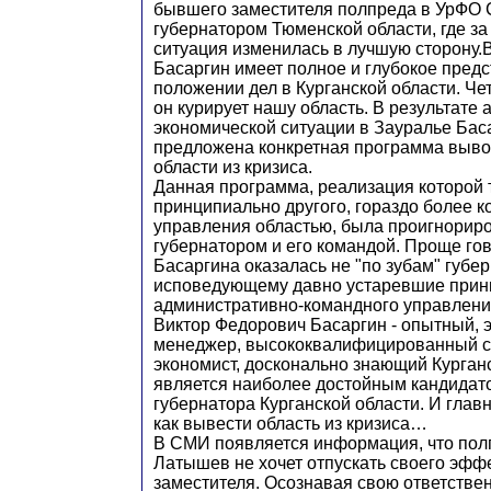
бывшего заместителя полпреда в УрФО 
губернатором Тюменской области, где за
ситуация изменилась в лучшую сторону.В
Басаргин имеет полное и глубокое пред
положении дел в Курганской области. Че
он курирует нашу область. В результате 
экономической ситуации в Зауралье Ба
предложена конкретная программа выво
области из кризиса.
Данная программа, реализация которой
принципиально другого, гораздо более к
управления областью, была проигнори
губернатором и его командой. Проще го
Басаргина оказалась не "по зубам" губер
исповедующему давно устаревшие при
административно-командного управлени
Виктор Федорович Басаргин - опытный,
менеджер, высококвалифицированный 
экономист, досконально знающий Курганс
является наиболее достойным кандидато
губернатора Курганской области. И главн
как вывести область из кризиса…
В СМИ появляется информация, что пол
Латышев не хочет отпускать своего эфф
заместителя. Осознавая свою ответстве