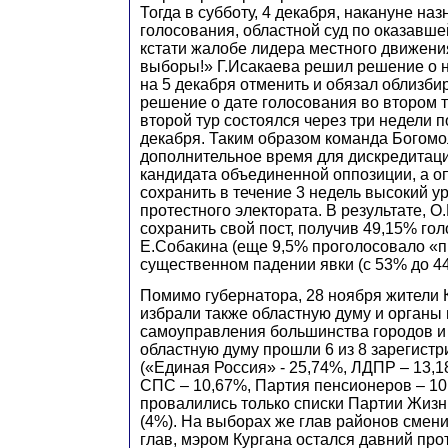
Тогда в субботу, 4 декабря, накануне на
голосования, областной суд по оказавше
кстати жалобе лидера местного движени
выборы!» Г.Исакаева решил решение о 
на 5 декабря отменить и обязал облизби
решение о дате голосования во втором т
второй тур состоялся через три недели п
декабря. Таким образом команда Богом
дополнительное время для дискредитаци
кандидата объединенной оппозиции, а о
сохранить в течение 3 недель высокий 
протестного электората. В результате, 
сохранить свой пост, получив 49,15% го
Е.Собакина (еще 9,5% проголосовало «п
существенном падении явки (с 53% до 4
Помимо губернатора, 28 ноября жители 
избрали также областную думу и органы
самоуправления большинства городов и 
областную думу прошли 6 из 8 зарегист
(«Единая Россия» - 25,74%, ЛДПР – 13,1
СПС – 10,67%, Партия пенсионеров – 10
провалились только списки Партии Жизн
(4%). На выборах же глав районов смен
глав, мэром Кургана остался давний пр