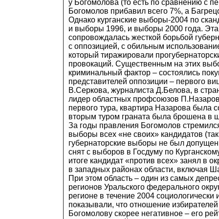
у Богомолова (то есть по сравнению с п
Богомолов прибавил всего 7%, а Багрец
Однако курганские выборы-2004 по ска
и выборы 1996, и выборы 2000 года. Эт
сопровождалась жесткой борьбой губер
с оппозицией, с обильным использовани
который тиражировали прогубернаторск
провокаций. Существенным на этих выбо
криминальный фактор – состоялись пок
представителей оппозиции – первого ви
В.Серкова, журналиста Д.Белова, в стр
лидер областных профсоюзов П.Назаров,
первого тура, квартира Назарова была с
вторым туром граната была брошена в ш
За годы правления Богомолов стремился
выборы всех «не своих» кандидатов (так
губернаторские выборы не был допущен 
снят с выборов в Госдуму по Курганскому
итоге кандидат «против всех» занял в ок
в западных районах области, включая Ша
При этом область – один из самых депр
регионов Уральского федерального окру
регионе в течение 2004 социологически
показывали, что отношение избирателей 
Богомолову скорее негативное – его ре