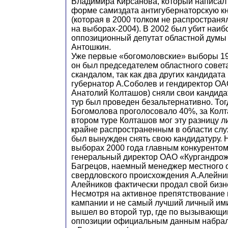
Владимира Кирсанова, который написал
форме самиздата антигубернаторскую кн
(которая в 2000 толком не распространя
на выборах-2004). В 2002 был убит наиб
оппозиционный депутат областной думы
Антошкин.
Уже первые «богомоловские» выборы 199
он был председателем областного совет
скандалом, так как два других кандидата
губернатор А.Соболев и гендиректор О
Анатолий Колташов) сняли свои кандидат
тур был проведен безальтернативно. Тог
Богомолова проголосовало 40%, за Кол
втором туре Колташов мог эту разницу л
крайне распространенным в области слух
был вынужден снять свою кандидатуру.
выборах 2000 года главным конкурентом
генеральный директор ОАО «Кургандро
Багрецов, наемный менеджер местного 
свердловского происхождения А.Алейни
Алейников фактически продал свой бизне
Несмотря на активное препятствование
кампании и не самый лучший личный им
вышел во второй тур, где по вызывающи
оппозиции официальным данным набрал