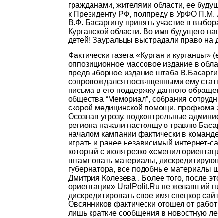
гражданами, жителями области, ее буд
к Президенту РФ, полпреду в УрФО П.М.
В.Ф. Басаргину принять участие в выбор
Курганской области. Во имя будущего на
детей! Зауральцы выстрадали право на 
Фактически газета «Курган и курганцы» 
оппозиционное массовое издание в обла
предвыборное издание штаба В.Басарги
сопровождался посвященными ему стат
письма в его поддержку данного обраще
общества “Мемориал”, собрания сотрудн
скорой медицинской помощи, профкома за
Осознав угрозу, подконтрольные админ
региона начали настоящую травлю Баса
началом кампании фактически в команд
играть и ранее независимый интернет-сай
который c июля резко «сменил ориентац
штамповать материалы, дискредитирую
губернатора, все подобные материалы 
Дмитрия Колезева . Более того, после э
ориентации» UralPolit.Ru не желавший п
дискредитировать свое имя спецкор сайт
Овсянников фактически отошел от работ
лишь краткие сообщения в новостную ле