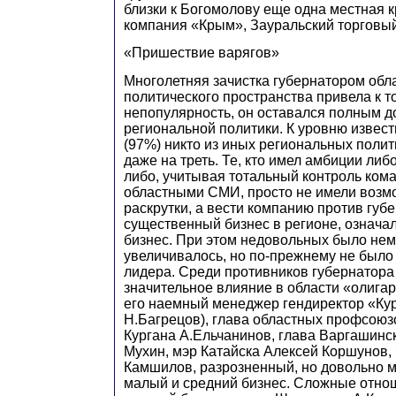
близки к Богомолову еще одна местная 
компания «Крым», Зауральский торговый
«Пришествие варягов»
Многолетняя зачистка губернатором обл
политического пространства привела к то
непопулярность, он оставался полным 
региональной политики. К уровню извес
(97%) никто из иных региональных поли
даже на треть. Те, кто имел амбиции либ
либо, учитывая тотальный контроль ком
областными СМИ, просто не имели возм
раскрутки, а вести компанию против губ
существенный бизнес в регионе, означа
бизнес. При этом недовольных было нема
увеличивалось, но по-прежнему не было
лидера. Среди противников губернатор
значительное влияние в области «олигар
его наемный менеджер гендиректор «Ку
Н.Багрецов), глава областных профсоюз
Кургана А.Ельчанинов, глава Варгашинс
Мухин, мэр Катайска Алексей Коршунов,
Камшилов, разрозненный, но довольно 
малый и средний бизнес. Сложные отно