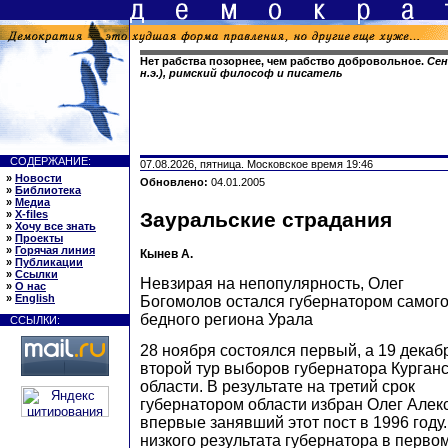
Нет рабства позорнее, чем рабство добровольное.
Сен
н.э.), римский философ и писатель
СОДЕРЖАНИЕ:
07.08.2026, пятница. Московское время 19:46
»
Новости
Обновлено:
04.01.2005
»
Библиотека
»
Медиа
»
X-files
Зауральские страдания
»
Хочу все знать
»
Проекты
»
Горячая линия
Кынев A.
»
Публикации
»
Ссылки
Невзирая на непопулярность, Олег
»
О нас
»
English
Богомолов остался губернатором самог
бедного региона Урала
ССЫЛКИ:
28 ноября состоялся первый, а 19 декаб
второй тур выборов губернатора Курган
области. В результате на третий срок
губернатором области избран Олег Алек
впервые занявший этот пост в 1996 году
низкого результата губернатора в перво