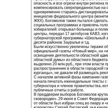
опасность и все огрехи внутри региона 
компенсировать сверхпреданностью на 
одновременно стараясь дистанцировать
инициатив федерального центра (монет
ЖКХ). Богомолов также пытался сделать
социальных программах и привлечь гол
избирателей: открывал больницы и поли
центры, передал 17 автобусов КАВЗ, из
губернаторской программы «Школьный а
десяти районов Зауралья и т.д.
Были искусственно увеличены тиражи о
официальной газеты «Новый мир», на 
освещение деятельности областной адм
областной думы» из областного бюджета
выделено 20 млн.руб., при этом власти 
распространению в области городской га
курганцы», не давали ей размещать рекл
С началом активной фазы кампании газ
начала печатать еженедельные тексты 
губернатора и членов правительства, ко
публичные отчеты о работе.
В преддверии выборов Богомолов крутил
сковородке». 29 июня в Совет Федераци
от области был избран спец во пиару и «
ксероксов» Сергей Лисовский, чья канд