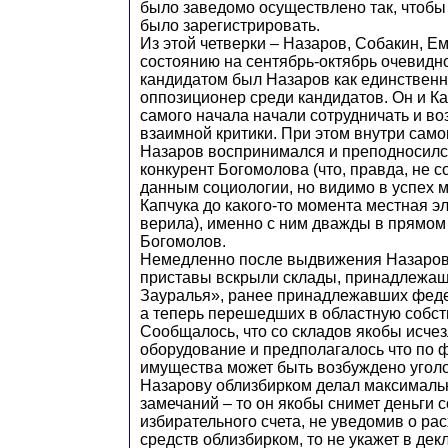
было заведомо осуществлено так, чтобы
было зарегистрировать.
Из этой четверки – Назаров, Собакин, Ем
состоянию на сентябрь-октябрь очевид
кандидатом был Назаров как единствен
оппозиционер среди кандидатов. Он и Ка
самого начала начали сотрудничать и во
взаимной критики. При этом внутри само
Назаров воспринимался и преподносилс
конкурент Богомолова (что, правда, не 
данным социологии, но видимо в успех 
Капчука до какого-то момента местная э
верила), именно с ним дважды в прямо
Богомолов.
Немедленно после выдвижения Назаров
приставы вскрыли склады, принадлежа
Зауралья», ранее принадлежавших фед
а теперь перешедших в областную собст
Сообщалось, что со складов якобы исче
оборудование и предполагалось что по 
имущества может быть возбуждено угол
Назарову облизбирком делал максималь
замечаний – то он якобы снимет деньги с
избирательного счета, не уведомив о ра
средств облизбирком, то не укажет в де