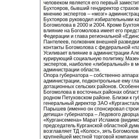
человеком является его первый замести
Бухтояров, бывший гендиректор страхов
мнению экспертов – «мозг» администра
Бухтояров руководил избирательными 
Богомолова в 2000 и 2004. Кроме Бухто
влияние на Богомолова имеет его предс
Федерации и глава региональной «Един
Пантелеев, полковник внешней разведки,
контакты Богомолова с федеральной «па
Усиливает влияние в администрации Ал
курирующий социальную политику. Мазе
экспертов, наиболее «либеральный» в м
администрации области.
Опора губернатора – собственно аппара
администрации, подконтрольные ему гл
дотационных сельских районов. Особенн
Богомолова в восточных районах области
родном Петуховском районе. Близки к г
генеральный директор ЗАО «Курганстал
Парышев (именно он спонсировал строи
детища» губернатора – Ледового дворца
«Кургансемена» Марат Исламов (видимо
председатель Курганской областной дум
возглавляет ТД «Колос», зять Богомолов
крупнейшей местной торговой компании