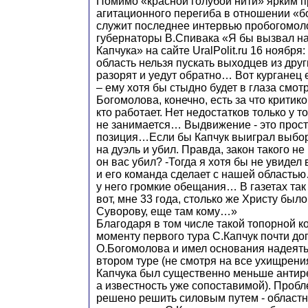
Помимо «красной голубой нити» ярким 
агитационного перегиба в отношении «б
служит последнее интервью пробогомоло
губернаторы В.Спивака «Я бы вызвал на
Капчука» на сайте UralPolit.ru 16 ноября
область нельзя пускать выходцев из друг
разорят и уедут обратно… Вот курганец 
– ему хотя бы стыдно будет в глаза смо
Богомолова, конечно, есть за что критико
кто работает. Нет недостатков только у т
не занимается… Выдвижение - это прост
позиция…Если бы Капчук выиграл выбор
на дуэль и убил. Правда, закон такого не
он вас убил? -Тогда я хотя бы не увидел в
и его команда сделает с нашей областью
у него громкие обещания… В газетах так
вот, мне 33 года, столько же Христу был
Суворову, еще там кому…»
Благодаря в том числе такой топорной к
моменту первого тура С.Капчук почти до
О.Богомолова и имел основания надеять
втором туре (не смотря на все ухищрени
Капчука был существенно меньше антир
а известность уже сопоставимой). Проб
решено решить силовым путем - областн