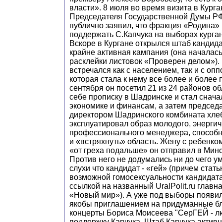
власти». 8 июля во время визита в Курга
Председателя Государственной Думы Р
публично заявил, что фракция «Родина»
поддержать С.Капчука на выборах курган
Вскоре в Кургане открылся штаб кандида
крайне активная кампания (она началась
расклейки листовок «Проверен делом»). 
встречался как с населением, так и с оп
которая стала к нему все более и более 
сентября он посетил 21 из 24 районов о
себе прописку в Шадринске и стал снача
экономике и финансам, а затем председ
директором Шадринского комбината хлеб
эксплуатировал образ молодого, энергич
профессионального менеджера, способн
и «встряхнуть» область. Жену с ребенко
«от греха подальше» он отправил в Минс
Против него не додумались ни до чего ум
слухи что кандидат - «гей» (причем стат
возможной гомосексуальности кандидата
ссылкой на названный UralPolit.ru главна
«Новый мир»). А уже под выборы появил
якобы приглашением на придуманные б
концерты Бориса Моисеева "СерГЕЙ - л
поддержку Капчука. Штаб Капчука активн