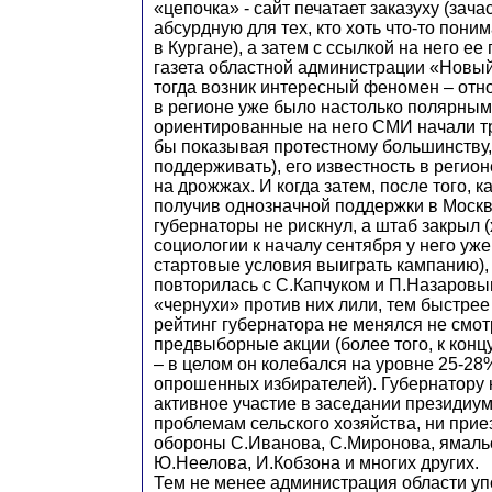
«цепочка» - сайт печатает заказуху (зач
абсурдную для тех, кто хоть что-то пон
в Кургане), а затем с ссылкой на него е
газета областной администрации «Новы
тогда возник интересный феномен – отн
в регионе уже было настолько полярным,
ориентированные на него СМИ начали т
бы показывая протестному большинству,
поддерживать), его известность в регион
на дрожжах. И когда затем, после того, к
получив однозначной поддержки в Москв
губернаторы не рискнул, а штаб закрыл 
социологии к началу сентября у него уж
стартовые условия выиграть кампанию),
повторилась с С.Капчуком и П.Назаровы
«чернухи» против них лили, тем быстрее 
рейтинг губернатора не менялся не смот
предвыборные акции (более того, к кон
– в целом он колебался на уровне 25-28
опрошенных избирателей). Губернатору 
активное участие в заседании президиум
проблемам сельского хозяйства, ни при
обороны С.Иванова, С.Миронова, ямаль
Ю.Неелова, И.Кобзона и многих других.
Тем не менее администрация области у