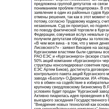
предложена группой депутатов «в связи 
пониманием проблем птицепрома». В от
заявление в один из районных судов Ку
отмены решения, так как в этот момент 
потому, согласно Трудовому кодексу, счи
незаконным. Суд он проиграл, но подня
по поводу фактической торговли в Курга
Федерации, озвучивая вслух немалые с
получили депутатам облдумы за голосов
«В чем моя вина - в том, что у меня дене
Лисовского?» - заявил Вихарев на засе
Курганскими властями были сделаны вс
РАО ЕЭС и «Курганэнерго» (вскоре стало
50% акций компании «Курганэнерго» че
структуры консолидировал советник пр
ЕЭС Артем Биков), достигнута договоре
контрольного пакета акций Курганского
завода «Базэлу» О.Дерипаски. ИА «Нов
что в обмен на содействие в избиратель
крупному свердловскому бизнесмену В.Я
условиях будет продан "Курганский завод
Активно пиарилась идея проведения в К
выездного заседания Государственного 
"Внедрение новых технологий как основ
сельскохозяйственного комплекса" (про