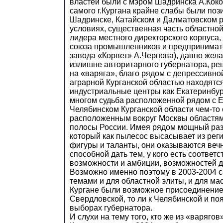
властей были с мэром Шадринска А.Кок
самого г.Кургана крайне слабы были поз
Шадринске, Катайском и Далматовском р
условиях, существенная часть областно
лидера местного директорского корпуса,
союза промышленников и предпринимате
завода «Корвет» А.Чернова), давно жел
излишне авторитарного губернатора, ре
на «варяга», благо рядом с депрессивн
аграрной Курганской областью находятся
индустриальные центры как Екатеринбур
многом судьба расположенной рядом с 
Челябинском Курганской области чем-то
расположенным вокруг Москвы областя
полосы России. Имея рядом мощный раз
который как пылесос высасывает из рег
фигуры и таланты, они оказываются веч
способной дать тем, у кого есть соответ
возможности и амбиции, возможностей 
Возможно именно поэтому в 2003-2004
темами и для областной элиты, и для ма
Кургане были возможное присоединение 
Свердловской, то ли к Челябинской и по
выборах губернатора.
И слухи на тему того, кто же из «варяго