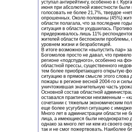
уступал антирейтингу, особенно в г. Кург
июня при абсолютной известности были 
голосовать не более 21,7%, твердое «не
опрошенных. Около половины (45%) жит
области полагала, что за последние год
ситуация в области ухудшилась. Против
придерживалось лишь 11% респондентов
жителей области беспокоили проблемы, 
уровнем жизни и безработицей.
В итоге возможности «выпустить пар» за
Богомолов просто не давал, что привело
регионе «подспудного», особенно на фо
областной прессы, существенного недов
тем более приобретающего открытую фо
ситуацию в прямом смысле этого слова
пожары в регионе весной 2004-го и силь
уничтожившая значительную часть урожа
Основной состав областной администрац
оставался практически неизменным – «к
сочетании с тяжелым экономическим по
еще более усугублял ситуацию с имиджев
Много лет в администрации области не б
лица, а имеющиеся были неоднократно 
однако за много лет ни кем из своего ок
так и не смог пожертвовать. Наиболее б