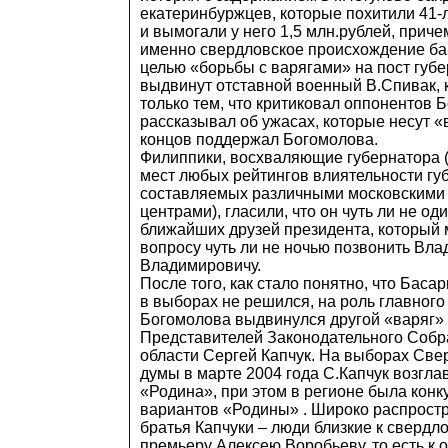
екатеринбуржцев, которые похитили 41-
и вымогали у него 1,5 млн.рублей, прич
именно свердловское происхождение ба
целью «борьбы с варягами» на пост губ
выдвинут отставной военный В.Спивак,
только тем, что критиковал оппонентов 
рассказывал об ужасах, которые несут «в
концов поддержал Богомолова.
Филиппики, восхваляющие губернатора (
мест любых рейтингов влиятельности гу
составляемых различными московскими
центрами), гласили, что он чуть ли не од
ближайших друзей президента, который
вопросу чуть ли не ночью позвонить Вл
Владимировичу.
После того, как стало понятно, что Баса
в выборах не решился, на роль главного
Богомолова выдвинулся другой «варяг» 
Представителей Законодательного Соб
области Сергей Капчук. На выборах Све
думы в марте 2004 года С.Капчук возгла
«Родина», при этом в регионе была конк
вариантов «Родины» . Широко распростр
братья Капчуки – люди близкие к свердл
премьеру Алексею Воробьеву, то есть к 