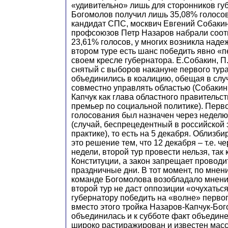
«удивительно» лишь для сторонников губ
Богомолов получил лишь 35,08% голосов 
кандидат СПС, москвич Евгений Собакин
профсоюзов Петр Назаров набрали соот
23,61% голосов, у многих возникла надеж
втором туре есть шанс победить явно «
своем кресле губернатора. Е.Собакин, П
снятый с выборов накануне первого тура
объединились в коалицию, обещая в слу
совместно управлять областью (Собакин 
Капчук как глава областного правительст
премьер по социальной политике). Перв
голосования был назначен через неделю
(случай, беспрецедентный в российской
практике), то есть на 5 декабря. Облиз
это решение тем, что 12 декабря – т.е. 
недели, второй тур провести нельзя, так 
Конституции, а закон запрещает провод
праздничные дни. В тот момент, по мнен
команде Богомолова возобладало мнение
второй тур не даст оппозиции «очухатьс
губернатору победить на «волне» первог
вместо этого тройка Назаров-Капчук-Бо
объединилась и к субботе факт объедин
широко растиражирован и известен мас