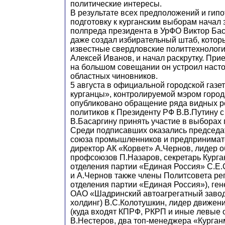
политические интересы.
В результате всех предположений и гип
подготовку к курганским выборам начал 
полпреда президента в УрФО Виктор Бас
даже создал избирательный штаб, котор
известные свердловские политтехнолог
Алексей Иванов, и начал раскрутку. Прие
на большом совещании он устроил наст
областных чиновников.
5 августа в официальной городской газет
курганцы», контролируемой мэром горо
опубликовано обращение ряда видных 
политиков к Президенту РФ В.В.Путину с
В.Басаргину принять участие в выборах 
Среди подписавших оказались председа
союза промышленников и предпринимат
директор АК «Корвет» А.Чернов, лидер 
профсоюзов П.Назаров, секретарь Курга
отделения партии «Единая Россия» С.Е.
и А.Чернов также члены Политсовета ре
отделения партии «Единая Россия»), ге
ОАО «Шадринский автоагрегатный завод
холдинг) В.С.Колотушкин, лидер движе
(куда входят КПРФ, РКРП и иные левые 
В.Нестеров, два топ-менеджера «Курган