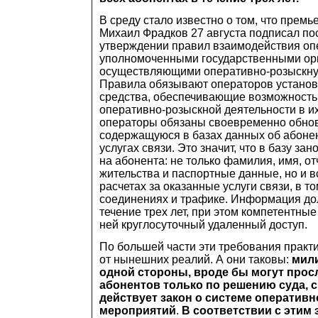
В среду стало известно о том, что прем
Михаил Фрадков 27 августа подписал по
утверждении правил взаимодействия оп
уполномоченными государственными ор
осуществляющими оперативно-розыскную
Правила обязывают операторов установ
средства, обеспечивающие возможность
оперативно-розыскной деятельности в их 
операторы обязаны своевременно обно
содержащуюся в базах данных об абонен
услугах связи. Это значит, что в базу за
на абонента: не только фамилия, имя, от
жительства и паспортные данные, но и в
расчетах за оказанные услуги связи, в то
соединениях и трафике. Информация до
течение трех лет, при этом компетентные
ней круглосуточный удаленный доступ.
По большей части эти требования практ
от нынешних реалий. А они таковы:
мили
одной стороны, вроде бы могут про
абонентов только по решению суда, с 
действует закон о системе оператив
мероприятий
.
В соответствии с этим