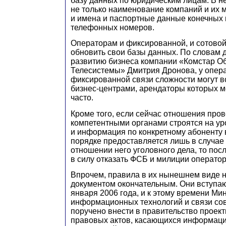
базу данных по юридическим лицам. В н
не только наименование компаний и их 
и имена и паспортные данные конечных 
телефонных номеров.
Операторам и фиксированной, и сотовой
обновить свои базы данных. По словам 
развитию бизнеса компании «Комстар 
Телесистемы» Дмитрия Дронова, у опер
фиксированной связи сложности могут во
бизнес-центрами, арендаторы которых 
часто.
Кроме того, если сейчас отношения пров
компетентными органами строятся на ур
и информация по конкретному абоненту 
порядке предоставляется лишь в случае
отношении него уголовного дела, то пос
в силу отказать ФСБ и милиции оператор
Впрочем, правила в их нынешнем виде 
документом окончательным. Они вступаю
января 2006 года, и к этому времени Ми
информационных технологий и связи со
поручено внести в правительство проек
правовых актов, касающихся информаци