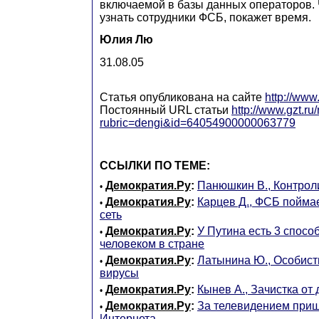
включаемой в базы данных операторов. 
узнать сотрудники ФСБ, покажет время.
Юлия Лю
31.08.05
Статья опубликована на сайте
http://www.
Постоянный URL статьи
http://www.gzt.ru/
rubric=dengi&id=64054900000063779
ССЫЛКИ ПО ТЕМЕ:
Демократия.Ру
:
Панюшкин В., Контрол
•
Демократия.Ру
:
Карцев Д., ФСБ пойма
•
сеть
Демократия.Ру
:
У Путина есть 3 спосо
•
человеком в стране
Демократия.Ру
:
Латынина Ю., Особист
•
вирусы
Демократия.Ру
:
Кынев А., Зачистка от
•
Демократия.Ру
:
За телевидением при
•
Интернета