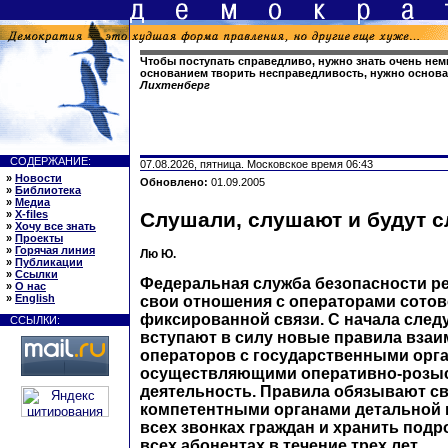
Чтобы поступать справедливо, нужно знать очень нем
основанием творить несправедливость, нужно основа
Лихтенберг
СОДЕРЖАНИЕ:
07.08.2026, пятница. Московское время 06:43
»
Новости
Обновлено:
01.09.2005
»
Библиотека
»
Медиа
»
X-files
Слушали, слушают и будут 
»
Хочу все знать
»
Проекты
»
Горячая линия
Лю Ю.
»
Публикации
»
Ссылки
Федеральная служба безопасности р
»
О нас
»
English
свои отношения с операторами сотов
фиксированной связи. С начала след
ССЫЛКИ:
вступают в силу новые правила вза
операторов с государственными орг
осуществляющими оперативно-розы
деятельность. Правила обязывают св
компетентными органами детальной
всех звонках граждан и хранить под
всех абонентах в течение трех лет.