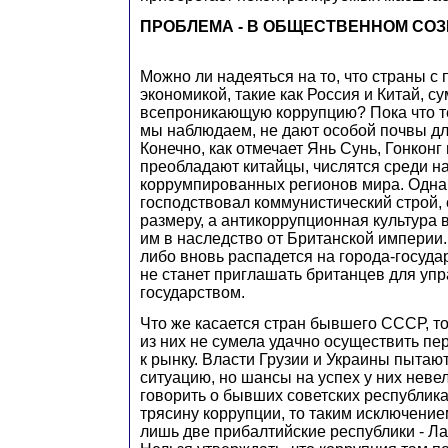
ПРОБЛЕМА - В ОБЩЕСТВЕННОМ СО
Можно ли надеяться на то, что страны с
экономикой, такие как Россия и Китай, с
всепроникающую коррупцию? Пока что т
мы наблюдаем, не дают особой почвы дл
Конечно, как отмечает Янь Сунь, Гонконг 
преобладают китайцы, числятся среди н
коррумпированных регионов мира. Однак
господствовал коммунистический строй, 
размеру, а антикоррупционная культура 
им в наследство от Британской империи.
либо вновь распадется на города-государ
не станет приглашать британцев для уп
государством.
Что же касается стран бывшего СССР, то
из них не сумела удачно осуществить пе
к рынку. Власти Грузии и Украины пытаю
ситуацию, но шансы на успех у них неве
говорить о бывших советских республика
трясину коррупции, то таким исключение
лишь две прибалтийские республики - Ла