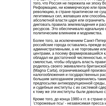
того, что Россия не пережила ни эпоху 
Реформацию, ни коммерческую или пр
революцию, в стране практически не су
легитимных сил, желавших или способны
абсолютной власти царя или ограничить 
диктовать правила землевладения и ра
ресурсов. Это обеспечивало идеальную с
политическим влиянием и мздоимства.
Более того, за исключением Санкт-Петер
российские города оставались прежде в
административными, а не торговыми и
центрами, а посему формировавшийся к
обладал ни достаточной численностью, н
смелостью, чтобы обуздать власть прави
родилось своего эквивалента британской
(Magna Carta), ограничивающей произво
налогообложения и государственных рас
большим запозданием укоренились так
предпосылки антикоррупционной среды,
и судебные институты с их системой сде
к тому же эти институты были довольно 
Кроме того, до конца 1980-х гг. в стране
'сторожевые псы' - независимая пресса 