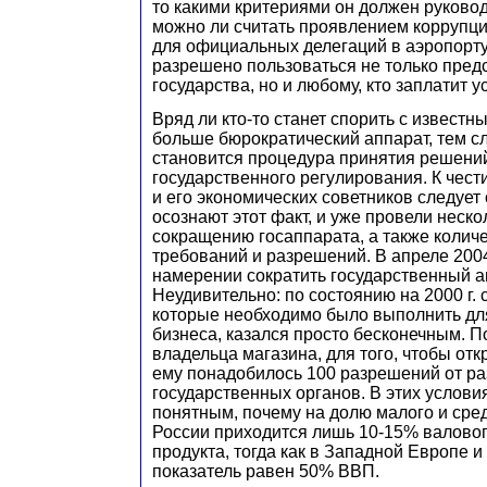
то какими критериями он должен руково
можно ли считать проявлением коррупции
для официальных делегаций в аэропорту
разрешено пользоваться не только пред
государства, но и любому, кто заплатит
Вряд ли кто-то станет спорить с известн
больше бюрократический аппарат, тем с
становится процедура принятия решений
государственного регулирования. К чест
и его экономических советников следует 
осознают этот факт, и уже провели неск
сокращению госаппарата, а также колич
требований и разрешений. В апреле 2004
намерении сократить государственный а
Неудивительно: по состоянию на 2000 г. 
которые необходимо было выполнить дл
бизнеса, казался просто бесконечным. П
владельца магазина, для того, чтобы отк
ему понадобилось 100 разрешений от р
государственных органов. В этих услови
понятным, почему на долю малого и сред
России приходится лишь 10-15% валовог
продукта, тогда как в Западной Европе
показатель равен 50% ВВП.