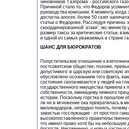
чиновников 'Газпрома' - российского газ
Причиной стало то, что Федоров усомнил
руководства компании. К моменту, когда
достигла апогея, более 50 газет напеча
статьи о Федорове. Расследуя причины э
скоординированной 'атаки', экс-министр
размер таксы за критические статьи, взи
и одной из самых уважаемых в стране газ
ШАНС ДЛЯ БЮРОКРАТОВ
Попустительское отношение к взяточнич
постсоветском обществе, похоже, прев
допустимого' в царскую или советскую эп
обусловлено осознанием того факта, ка
состояния сколачиваются у людей на гл
государственного имущества привела к
собственности, имеющему немного прец
истории. Поскольку горстка в прошлом о
ли не в мгновение ока превратилась в 
миллиардеров, нетрудно понять, почему
завистью госслужащие - от простого гаи
высокопоставленного правительственног
что имеют право хотя бы на небольшую 
богатств. Несомненно, у новых частных 