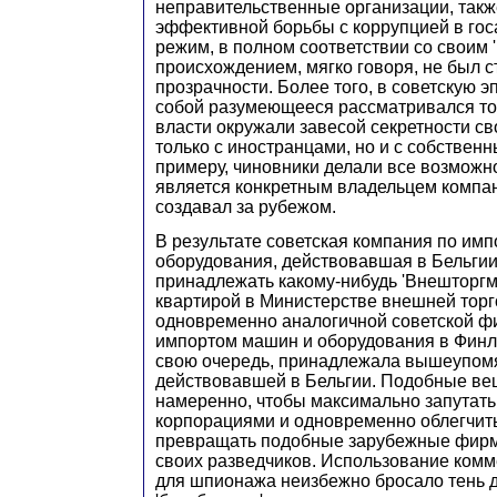
неправительственные организации, так
эффективной борьбы с коррупцией в гос
режим, в полном соответствии со своим 
происхождением, мягко говоря, не был 
прозрачности. Более того, в советскую э
собой разумеющееся рассматривался тот
власти окружали завесой секретности св
только с иностранцами, но и с собствен
примеру, чиновники делали все возможно
является конкретным владельцем компа
создавал за рубежом.
В результате советская компания по им
оборудования, действовавшая в Бельгии
принадлежать какому-нибудь 'Внешторгм
квартирой в Министерстве внешней торг
одновременно аналогичной советской ф
импортом машин и оборудования в Финля
свою очередь, принадлежала вышеупомя
действовавшей в Бельгии. Подобные ве
намеренно, чтобы максимально запутать
корпорациями и одновременно облегчит
превращать подобные зарубежные фирмы
своих разведчиков. Использование комм
для шпионажа неизбежно бросало тень 