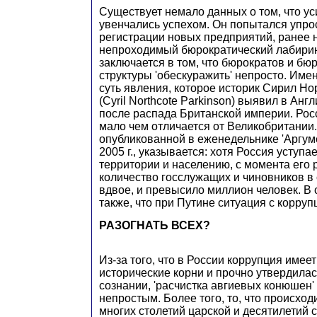
Существует немало данных о том, что у
увенчались успехом. Он попытался упро
регистрации новых предприятий, ранее
непроходимый бюрократический лабиринт
заключается в том, что бюрократов и бю
структуры 'обескуражить' непросто. Имен
суть явления, которое историк Сирил Но
(Cyril Northcote Parkinson) выявил в Анг
после распада Британской империи. Рос
мало чем отличается от Великобритании. 
опубликованной в еженедельнике 'Аргум
2005 г., указывается: хотя Россия уступ
территории и населению, с момента его р
количество госслужащих и чиновников в
вдвое, и превысило миллион человек. В 
также, что при Путине ситуация с корру
РАЗОГНАТЬ ВСЕХ?
Из-за того, что в России коррупция имеет
исторические корни и прочно утвердила
сознании, 'расчистка авгиевых конюшен'
непростым. Более того, то, что происход
многих столетий царской и десятилетий с