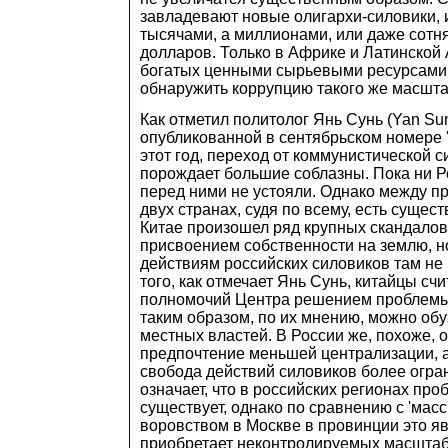
завладевают новые олигархи-силовики, 
тысячами, а миллионами, или даже сот
долларов. Только в Африке и Латинской 
богатых ценными сырьевыми ресурсами
обнаружить коррупцию такого же масшта
Как отметил политолог Янь Сунь (Yan Sun
опубликованной в сентябрьском номере 'C
этот год, переход от коммунистической с
порождает большие соблазны. Пока ни Р
перед ними не устояли. Однако между п
двух странах, судя по всему, есть сущес
Китае произошел ряд крупных скандалов
присвоением собственности на землю, н
действиям российских силовиков там не
того, как отмечает Янь Сунь, китайцы сч
полномочий Центра решением проблемы 
таким образом, по их мнению, можно обу
местных властей. В России же, похоже, 
предпочтение меньшей централизации, а
свобода действий силовиков более огра
означает, что в российских регионах пр
существует, однако по сравнению с 'мас
воровством в Москве в провинции это я
приобретает неконтролируемых масштаб