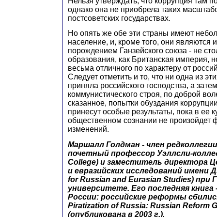
Нельзя утверждать, что коррупция там по
однако она не приобрела таких масштабов
постсоветских государствах.
Но опять же обе эти страны имеют небо
население, и, кроме того, они являются 
порождением Ганзейского союза - не ст
образования, как Британская империя, н
весьма отличного по характеру от россий
Следует отметить и то, что ни одна из эт
приняла российского господства, а затем
коммунистического строя, по доброй вол
сказанное, попытки обуздания коррупции
принесут особые результаты, пока в ее к
общественном сознании не произойдет
изменений.
Маршалл Голдман - член редколлегии '
почетный профессор Уэллсли-коллед
College) и заместитель директора 
и евразийских исследований имени Дэ
for Russian and Eurasian Studies) при
университете. Его последняя книга 
России: российские реформы сбились 
Piratization of Russia: Russian Reform 
(опубликована в 2003 г.).