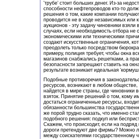
'трубе' стоит больших денег. Из-за недо
способности нефтепроводов кто-то дол
решения о том, какие компании получают
проводится не в ходе независимых или
аукционов - эту задачу чиновники взяли в
случаях, если необходимость отбора не
экономическими или техническими прич
создают искусственные ограничения, ко
преодолеть только посредством бюрокра
примеру, полиция требует, чтобы окна в
магазинов снабжались решетками, а пр
безопасности запрещают ставить на окна
результате возникает идеальная 'кормуш
Подобные противоречия в законодательс
ресурсов, возникают в любом обществе, 
найдется в мире страны, где чиновники 
взяток. Принятие решений о том, кому 
достаться ограниченные ресурсы, входи
обязанности большинства государственн
же порой трудно сказать, что именно ст
подобного решения: подкуп или бесприс
Скажем, что происходит, если на подряд 
дороги претендуют две фирмы? Можно л
между соискателями государственному ч