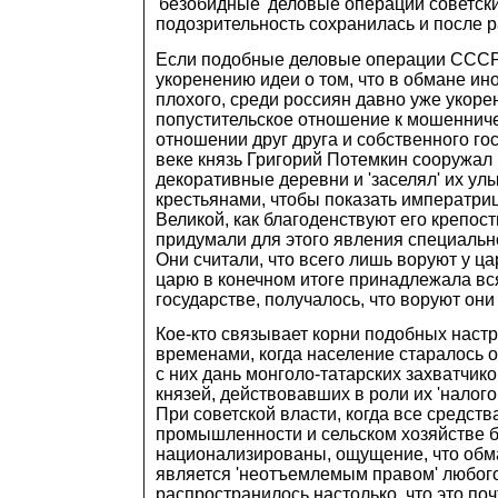
'безобидные' деловые операции советски
подозрительность сохранилась и после 
Если подобные деловые операции СССР
укоренению идеи о том, что в обмане ин
плохого, среди россиян давно уже укоре
попустительское отношение к мошенниче
отношении друг друга и собственного го
веке князь Григорий Потемкин сооружал
декоративные деревни и 'заселял' их у
крестьянами, чтобы показать императри
Великой, как благоденствуют его крепос
придумали для этого явления специальное
Они считали, что всего лишь воруют у ца
царю в конечном итоге принадлежала вс
государстве, получалось, что воруют они
Кое-кто связывает корни подобных наст
временами, когда население старалось 
с них дань монголо-татарских захватчико
князей, действовавших в роли их 'налого
При советской власти, когда все средств
промышленности и сельском хозяйстве 
национализированы, ощущение, что обм
является 'неотъемлемым правом' любог
распространилось настолько, что это по