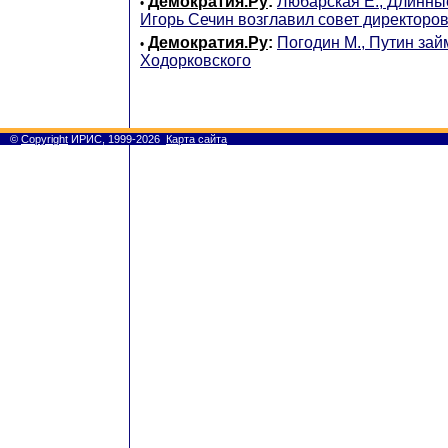
Демократия.Ру
:
Любарская Е., Длинны
•
Игорь Сечин возглавил совет директоро
Демократия.Ру
:
Погодин М., Путин зай
•
Ходорковского
©
Copyright
ИРИС, 1999-2026
Карта сайта