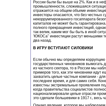
России были бы выше на 2%. Как и в не
промышленности, сложившаяся ситуаци
отражается на общем объеме инвестици
инвесторы опасаются, что без честных с
некоррумпированного госаппарата безоп
капиталов не может быть гарантирована.
полного прекращения инвестиций, однак
так велик, каким мог бы быть в иной ситу
'ЮКОСа'' инвестиции растут меньшими т
два назад.
В ИГРУ ВСТУПАЮТ СИЛОВИКИ
Если обычно мы определяем коррупцию 
государственных чиновников вымогать д
из частного сектора, то в России мы на
примеров того, как эти чиновники идут 
захватить целые частные компании - для 
последнее время, и для самих себя. Кон
известны экстремальные проявления по
когда правительства социалистов полно
национализировали целые отрасли пром
это сделали большевики в 1917 г., весь ч
Однако явление, которое мы наблюдаем 