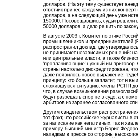
долларов. (На эту тему существует анекд
ответчик принес каждому из них конверт 
долларов, а на следующий день уже ист
150000. Посовещавшись, судьи решили в
50000 долларов, а дело решить по закону
В августе 2003 г. Комитет по этике Росси
промышленников и предпринимателей 
распространил доклад, где утверждалось,
не принимают независимых решений: на
или центральные власти, а также бизнес
'проплачивающие' нужный им приговор.
страны настолько дискредитирована, что
даже появилось новое выражение: 'суде
принципу: кто больше заплатит, тот и вы
сложившуюся ситуацию, члены РСПП дог
что, в случае возникновения разногласи
будут разрешать спор не в суде, а с по
арбитров из заранее согласованного спи
Другим свидетельством распространени
тот факт, что российские журналисты в о
за написание как негативных, так и хвал
примеру, бывший министр Борис Федоров
нападкам в прессе со стороны высокоп