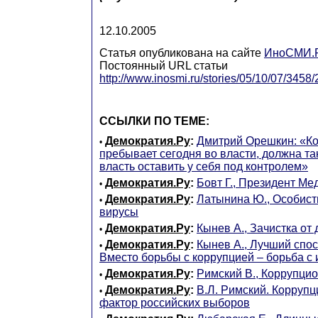
12.10.2005
Статья опубликована на сайте
ИноСМИ.
Постоянный URL статьи
http://www.inosmi.ru/stories/05/10/07/3458
ССЫЛКИ ПО ТЕМЕ:
Демократия.Ру
:
Дмитрий Орешкин: «Ко
•
пребывает сегодня во власти, должна так
власть оставить у себя под контролем»
Демократия.Ру
:
Бовт Г., Президент Ме
•
Демократия.Ру
:
Латынина Ю., Особист
•
вирусы
Демократия.Ру
:
Кынев А., Зачистка от
•
Демократия.Ру
:
Кынев А., Лучший спос
•
Вместо борьбы с коррупцией – борьба с
Демократия.Ру
:
Римский В., Коррупци
•
Демократия.Ру
:
В.Л. Римский. Коррупц
•
фактор российских выборов