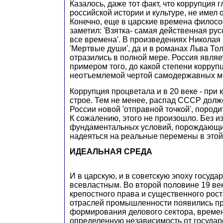
Казалось, даже тот факт, что коррупция 
российской истории и культуре, не имел 
Конечно, еще в царские времена филос
заметил: 'Взятка- самая действенная рус
все времена'. В произведениях Николая Г
'Мертвые души', да и в романах Льва Тол
отразились в полной мере. Россия являе
примером того, до какой степени корруп
неотъемлемой чертой самодержавных мо
Коррупция процветала и в 20 веке - при
строе. Тем не менее, распад СССР долж
России новой 'отправной точкой', породи
К сожалению, этого не произошло. Без 
фундаментальных условий, порождающи
надеяться на реальные перемены в этой 
ИДЕАЛЬНАЯ СРЕДА
И в царскую, и в советскую эпоху госуда
всевластным. Во второй половине 19 ве
крепостного права и существенного рост
отраслей промышленности появились п
формирования делового сектора, врем
определенную независимость от государс