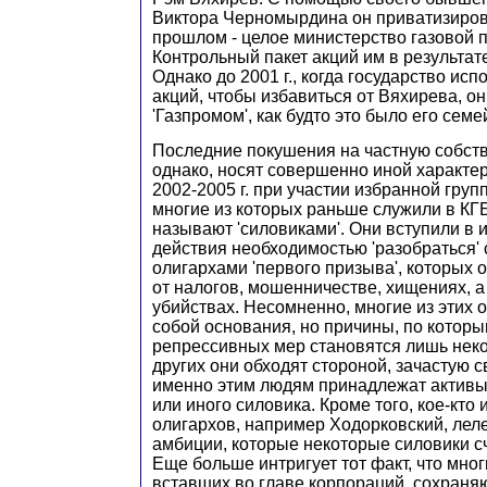
Виктора Черномырдина он приватизирова
прошлом - целое министерство газовой
Контрольный пакет акций им в результате
Однако до 2001 г., когда государство ис
акций, чтобы избавиться от Вяхирева, о
'Газпромом', как будто это было его сем
Последние покушения на частную собств
однако, носят совершенно иной характер
2002-2005 г. при участии избранной груп
многие из которых раньше служили в КГБ
называют 'силовиками'. Они вступили в и
действия необходимостью 'разобраться'
олигархами 'первого призыва', которых 
от налогов, мошенничестве, хищениях, а
убийствах. Несомненно, многие из этих
собой основания, но причины, по котор
репрессивных мер становятся лишь неко
других они обходят стороной, зачастую с
именно этим людям принадлежат активы
или иного силовика. Кроме того, кое-кто 
олигархов, например Ходорковский, лел
амбиции, которые некоторые силовики с
Еще больше интригует тот факт, что мног
вставших во главе корпораций, сохраняю