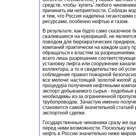
средств, чтобы 'купить' любого чиновник
причинить им неприятности. Соблазн мз
и тем, что Россия наделена гигантскими
ресурсами, особенно нефтью и газом.
В результате, как будто само сказочное б
свалившиеся на нуворишей, не являетс
поводом для бюрократических придирок,
компаний практически на каждом шагу п
обращаться к властям за разрешениями.
всего лишь разрешение соответствующег
установку лифта или сооружение канали
коллектора, а то и свидетельство об усп
соблюдение правил пожарной безопаснос
все мелочи: настоящей 'золотой жилой' 
процедура получения нефтяными компа
экспорт добываемого сырья - подобные
необходимы из-за ограниченной пропуск
трубопроводов. Зачастую именно получе
становится самой значительной статьей 
экспортной сделки.
Государственные чиновники сразу же о
перед ними возможности. Поскольку вну
нефть в России значительно ниже мировы