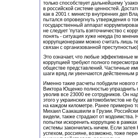
только способствует дальнейшему 'узак
в российской системе ценностей. Доста
как в 2001 г. министр внутренних дел В
пытался опровергнуть утверждения о том
государственный аппарат коррумпирован
не следует 'путать взяточничество с корр
понять - ситуация хуже некуда (по мнен
коррупционерами можно считать лишь тех
связан с организованной преступностью)
Это означает, что любые эффективные м
коррупцией требуют полного пересмотр
обществе представлений. Частичные и
шаги вряд ли увенчаются действенным р
Именно такие расчеты побудили нового 
Виктора Ющенко полностью упразднить 
уволив все 23000 ее сотрудников. Он над
этого у украинских автомобилистов не бу
на каждом километре. Ранее примерно т
Михаил Саакашвили в Грузии. Российски
видели, также страдают от мздоимства.
попытки искоренить коррупцию в рамка
системы закончились ничем. Если затея
успехом, россияне, возможно, тоже пере