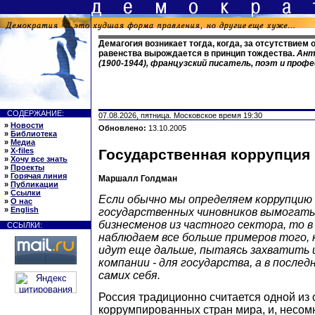
Демагогия возникает тогда, когда, за отсутствием
равенства вырождается в принцип тождества.
Ант
(1900-1944), французский писатель, поэт и проф
СОДЕРЖАНИЕ:
07.08.2026, пятница. Московское время 19:30
»
Новости
Обновлено:
13.10.2005
»
Библиотека
»
Медиа
»
X-files
Государственная коррупция
»
Хочу все знать
»
Проекты
»
Горячая линия
Маршалл Голдман
»
Публикации
»
Ссылки
Если обычно мы определяем коррупцию
»
О нас
»
English
государственных чиновников вымогать 
бизнесменов из частного сектора, то в
ССЫЛКИ:
наблюдаем все больше примеров того, 
идут еще дальше, пытаясь захватить
компании - для государства, а в последн
самих себя.
Россия традиционно считается одной из
коррумпированных стран мира, и, несом