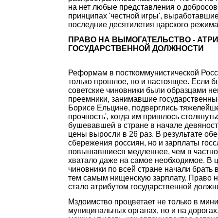
на нет любые представления о добросов
принципах 'честной игры', выработавшие
последние десятилетия царского режима
ПРАВО НА ВЫМОГАТЕЛЬСТВО - АТР
ГОСУДАРСТВЕННОЙ ДОЛЖНОСТИ
Реформам в посткоммунистической Росс
только прошлое, но и настоящее. Если б
советские чиновники были образцами не
преемники, занимавшие государственны
Борисе Ельцине, подверглись тяжелейш
прочность', когда им пришлось столкнут
бушевавшей в стране в начале девяносты
цены выросли в 26 раз. В результате об
сбережения россиян, но и зарплаты гос
повышавшиеся медленнее, чем в частном
хватало даже на самое необходимое. В 
чиновники по всей стране начали брать в
тем самым нищенскую зарплату. Право 
стало атрибутом государственной должн
Мздоимство процветает не только в мин
муниципальных органах, но и на дорога