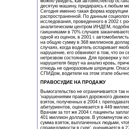
можно увидеть, как автоинспектор оста
десятую машину, придираясь к любым м
Сегодня именно такая форма коррупции 
распространенной. По данным социолог
исследования, проведенного в 2002 г. р
аналитическим центром ИНДЕМ, подобные
гаишниками в 70% случаев заканчиваютс
одной из оценок, в 2001 г. автомобилис
на общую сумму в 368 миллионов доллар
случаях, когда водитель оспаривает як
нарушение, его обвиняют в том, что он се
нетрезвом состоянии. Для проверки у п
нарушителя берут на анализ кровь, прич
отнюдь не одноразовым шприцем. Опаса
СПИДом, водители на этом этапе обычн
ПРАВОСУДИЕ НА ПРОДАЖУ
Вымогательство не ограничивается так
'нарушениями правил дорожного движен
взяток, полученных в 2004 г. преподава
абитуриентов, оценивается в 449 милли
Врачам за тот же 2004 г. пациенты запла
401 миллион долларов. В упомянутом 
сумма взяток, выплаченных людьми, что
справедливости в суде', оценивается в 