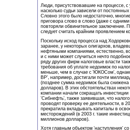
Люди, присутствовавшие на процессе, с
насколько судьи зависели от постоянных
Словно этого было недостаточно, мног
приговора слово в слово (даже с одними
повторяли обвинительное заключение. 
следует считать крайним проявлением к
Поскольку исход процесса над Ходорков
заранее, у некоторых олигархов, владе
нефтяными компаниями, естественно, во
и с ними может случиться нечто подобное
ряду других фирм налоговые власти так
требования об уплате недоимок по нал
меньше, чем в случае с 'ЮКОСом', однако
ВР', например, достигали почти миллиа
(позднее сумма недоимок была снижена
долларов). В этих обстоятельствах нек
компании начали сокращать инвестиции в
'Сибнефть', также заявившая, что налог
проводят проверку ее деятельности, в 20
прекратила вкладывать капиталы в осв
месторождений (в 2003 г. такие инвести
миллионов долларов).
Хотя главным объектом 'наступления' со