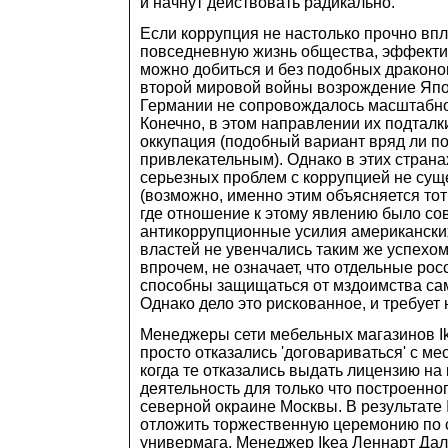
и начнут действовать радикально.
Если коррупция не настолько прочно впл
повседневную жизнь общества, эффекти
можно добиться и без подобных драконо
второй мировой войны возрождение Япо
Германии не сопровождалось масштабно
Конечно, в этом направлении их подтал
оккупация (подобный вариант вряд ли п
привлекательным). Однако в этих страна
серьезных проблем с коррупцией не су
(возможно, именно этим объясняется тот 
где отношение к этому явлению было с
антикоррупционные усилия американски
властей не увенчались таким же успехом)
впрочем, не означает, что отдельные ро
способны защищаться от мздоимства са
Однако дело это рискованное, и требует
Менеджеры сети мебельных магазинов Ik
просто отказались 'договариваться' с м
когда те отказались выдать лицензию н
деятельность для только что построенно
северной окраине Москвы. В результате
отложить торжественную церемонию по 
универмага. Менеджер Ikea Леннарт Даль