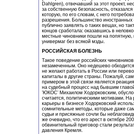
Dahlgren), отвечавший за этот проект, н
за собственную безопасность, отказался 
которую, по его словам, с него потребов
разрешения. Большинство иностранных
публично заявлять о таких вещах, но такт
концов сработала: оказавшись в неловк
местные чиновники пошли на попятную, 
универмаг без всякой мзды.
РОССИЙСКАЯ БОЛЕЗНЬ
Такое поведение российских чиновников
незамеченным. Оно недешево обходится
не желают работать в России или перев
капиталы в другие страны. Пожалуй, с
примером в этой связи является реакци
на судебный процесс над бывшим главо
'ЮКОС' Михаилом Ходорковским, обусло
считается, политическими мотивами. На
карьеры в бизнесе Ходорковский исполь
сомнительные методы, которые даже са
судьи и присяжные сочли бы неблаговид
же очевидно, что его арест в октябре 2003
обвинительный приговор стали результа
давления Кремля.