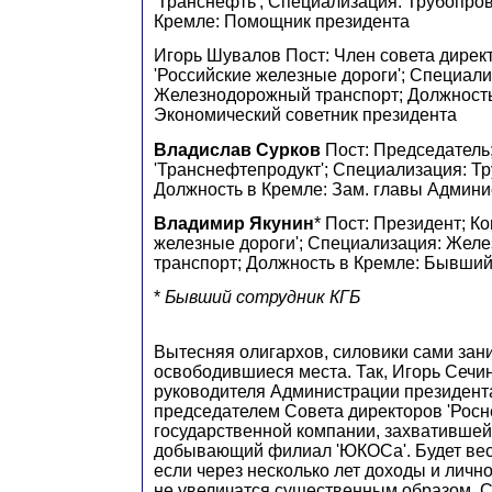
'Транснефть'; Специализация: Трубопро
Кремле: Помощник президента
Игорь Шувалов Пост: Член совета дирек
'Российские железные дороги'; Специали
Железнодорожный транспорт; Должность
Экономический советник президента
Владислав Сурков
Пост: Председатель
'Транснефтепродукт'; Специализация: Т
Должность в Кремле: Зам. главы Админи
Владимир Якунин
* Пост: Президент; К
железные дороги'; Специализация: Жел
транспорт; Должность в Кремле: Бывши
*
Бывший сотрудник КГБ
Вытесняя олигархов, силовики сами за
освободившиеся места. Так, Игорь Сечин
руководителя Администрации президента
председателем Совета директоров 'Росне
государственной компании, захвативше
добывающий филиал 'ЮКОСа'. Будет вес
если через несколько лет доходы и личн
не увеличатся существенным образом. 