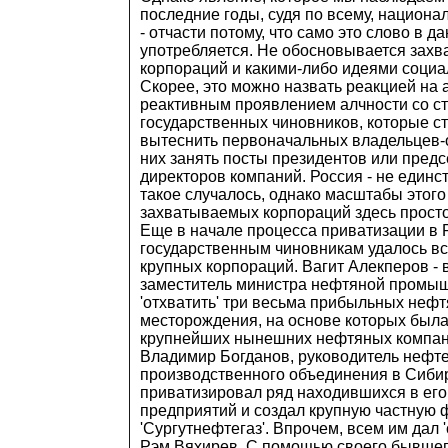
последние годы, судя по всему, национа
- отчасти потому, что само это слово в д
употребляется. Не обосновывается захв
корпораций и какими-либо идеями социал
Скорее, это можно назвать реакцией на 
реактивным проявлением алчности со с
государственных чиновников, которые с
вытеснить первоначальных владельцев-
них занять посты президентов или пред
директоров компаний. Россия - не единст
такое случалось, однако масштабы этого
захватываемых корпораций здесь прост
Еще в начале процесса приватизации в 
государственным чиновникам удалось вс
крупных корпораций. Вагит Алекперов - 
заместитель министра нефтяной промыш
'отхватить' три весьма прибыльных неф
месторождения, на основе которых была
крупнейших нынешних нефтяных компани
Владимир Богданов, руководитель неф
производственного объединения в Сибир
приватизировал ряд находившихся в его
предприятий и создал крупную частную
'Сургутнефтегаз'. Впрочем, всем им дал '
Рэм Вяхирев. С помощью своего бывшег