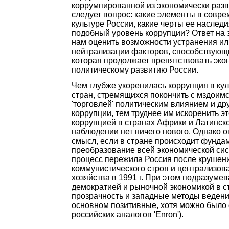
коррумпированной из экономически разв
следует вопрос: какие элементы в совре
культуре России, какие черты ее наслед
подобный уровень коррупции? Ответ на 
нам оценить возможности устранения ил
нейтрализации факторов, способствующ
которая продолжает препятствовать эко
политическому развитию России.
Чем глубже укоренилась коррупция в кул
стран, стремящихся покончить с мздоим
'торговлей' политическим влиянием и д
коррупции, тем труднее им искоренить эт
коррупцией в странах Африки и Латинск
наблюдении нет ничего нового. Однако о
смысл, если в стране происходит фунда
преобразование всей экономической сис
процесс пережила Россия после крушен
коммунистического строя и централизов
хозяйства в 1991 г. При этом подразумев
демократией и рыночной экономикой в с
прозрачность и западные методы ведени
основном позитивные, хотя можно было
российских аналогов 'Enron').