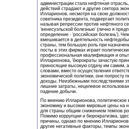
администрации стала нефтяная отрасль,
действий страдают и другие сектора эко
Илларионов, несмотря на свою должност
советника президента, подвергает полити
называя репрессии против нефтяного се
'венесуэльской болезнью' (лично я пред
определение - 'российская болезнь'). Че
вмешивается в деятельность нефтедоб
страны, тем большую роль при назначен
посты в этих фирмах играет политически
профессиональная квалификация и опыт
Илларионова, 'бюрократы зачастую при
приносящие высокую отдачу им самим, а
словами, вместо осуществления ответс
экономической политики, они попросту 
доходы. Неизбежными последствиями эт
лишние затраты, нецелевое использован
падение добычи.
По мнению Илларионова, политическое 
экономику и высокие мировые цены на 
для страны общим снижением темпов рос
Помимо коррупции и бюрократизма, здес
причины, однако по мнению Илларионова
другие негативные факторы, темпы экон