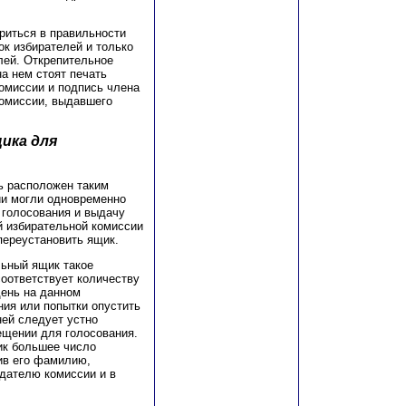
риться в правильности
к избирателей и только
елей. Открепительное
а нем стоят печать
омиссии и подпись члена
комиссии, выдавшего
ика для
ь расположен таким
ии могли одновременно
 голосования и выдачу
й избирательной комиссии
переустановить ящик.
льный ящик такое
оответствует количеству
день на данном
ния или попытки опустить
ей следует устно
ещении для голосования.
ик большее число
ив его фамилию,
едателю комиссии и в