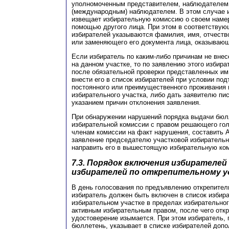
уполномоченным представителем, наблюдателем
(международным) наблюдателем. В этом случае 
извещает избирательную комиссию о своем наме
помощью другого лица. При этом в соответствую
избирателей указываются фамилия, имя, отчество
или заменяющего его документа лица, оказываю
Если избиратель по каким-либо причинам не внес
на данном участке, то по заявлению этого избира
после обязательной проверки представленных и
внести его в список избирателей при условии по
постоянного или преимущественного проживания 
избирательного участка, либо дать заявителю пи
указанием причин отклонения заявления.
При обнаружении нарушений порядка выдачи бюл
избирательной комиссии с правом решающего гол
членам комиссии на факт нарушения, составить А
заявление председателю участковой избирательн
направить его в вышестоящую избирательную ком
7.3. Порядок включения избирателей 
избирателей по открепительному 
В день голосования по предъявлению открепител
избиратель должен быть включен в список избир
избирательном участке в пределах избирательного
активным избирательным правом, после чего отк
удостоверение изымается. При этом избиратель,
бюллетень, указывает в списке избирателей допо