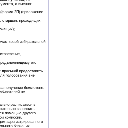
умента, а именно:
 (форма 2П) (приложение
в, старшин, проходящих
ужащих);
участковой избирательной
стоверение,
 предъявляющему его
с просьбой предоставить
ля голосования вне
 за получение бюллетеня.
збирателей не
ельно расписаться в
оятельно заполнить
ься помощью другого
ой комиссии,
ом зарегистрированного
льного блока, их