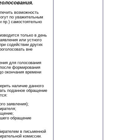
 голосования.
спечить возможность
могут по уважительным
и пр.) самостоятельно
изводится только в день
заявления или устного
при содействии других
роголосовать вне
ения для голосования
 после формирования
 до окончания времени
ерить наличие данного
вать поданное обращение
тся:
ого заявления);
ирателя;
ащение;
вшего обращение
бирателем в письменной
бирательной комиссии.