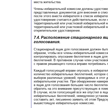
места жительства.
Члены избирательной комиссии должны удостове
представленных документов для внесения в списо
после этого внести избирателя в список избират
удостоверение считается действительным, если н
территориальной или участковой избирательной к
территориальной или участковой избирательной 
открепительное удостоверение.
7.4. Расположение стационарного ящ
голосования.
Стационарный ящик для голосования должен быт
образом, чтобы все члены избирательной комисс
контролировать опускание бюллетеня в ящик для
бюллетеней. В противном случае член участково
с правом решающего голоса вправе потребовать 
Каждый голосующий вправе опускать в избирате
количество избирательных бюллетеней, которое с
выборов различных уровней, проводимых в этот 
избирательном участке. При обнаружении намере
в ящик для голосования большее число бюллетен
обратить на это внимание присутствующих в пом
В случае, если голосующий все же опустил в ящ
избирательных бюллетеней, немедленно установ
составить акт, письменно заявить об этом Предс
вышестоящую избирательную комиссию.