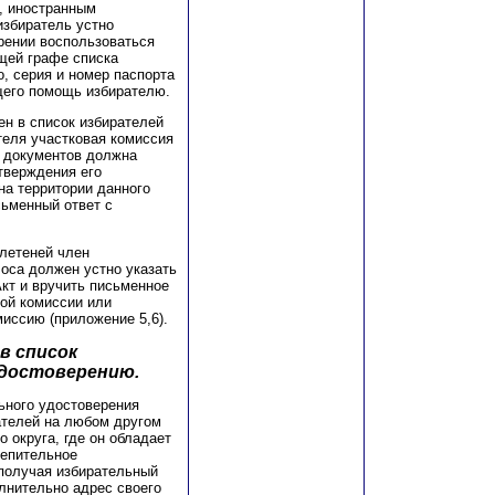
, иностранным
избиратель устно
рении воспользоваться
щей графе списка
, серия и номер паспорта
щего помощь избирателю.
ен в список избирателей
теля участковая комиссия
м документов должна
дтверждения его
на территории данного
сьменный ответ с
летеней член
оса должен устно указать
кт и вручить письменное
ой комиссии или
иссию (приложение 5,6).
в список
удостоверению.
ьного удостоверения
ателей на любом другом
 округа, где он обладает
репительное
 получая избирательный
лнительно адрес своего