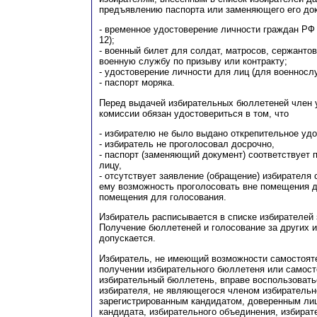
предъявлению паспорта или заменяющего его док
- временное удостоверение личности граждан РФ
12);
- военный билет для солдат, матросов, сержанто
военную службу по призыву или контракту;
- удостоверение личности для лиц (для военносл
- паспорт моряка.
Перед выдачей избирательных бюллетеней член 
комиссии обязан удостовериться в том, что
- избирателю не было выдано открепительное удо
- избиратель не проголосовал досрочно,
- паспорт (заменяющий документ) соответствует
лицу,
- отсутствует заявление (обращение) избирателя 
ему возможность проголосовать вне помещения д
помещения для голосования.
Избиратель расписывается в списке избирателей
Получение бюллетеней и голосование за других и
допускается.
Избиратель, не имеющий возможности самостоят
получении избирательного бюллетеня или самост
избирательный бюллетень, вправе воспользоват
избирателя, не являющегося членом избирательн
зарегистрированным кандидатом, доверенным лиц
кандидата, избирательного объединения, избирате