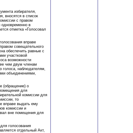
кумента избирателя,
я, вносятся в список
комиссии с правом
и одновременно в
ется отметка «Голосовал
голосования вправе
 правом совещательного
жна обеспечить равные с
ми участковой
лоса возможности
нее чем двум членам
о голоса, наблюдателям,
ыми объединениями,
е (обращение) о
 помещения для
бирательной комиссии для
миссии, то
е вправе выдать ему
ов комиссии и
овал вне помещения для
 для голосования
авляется отдельный Акт,