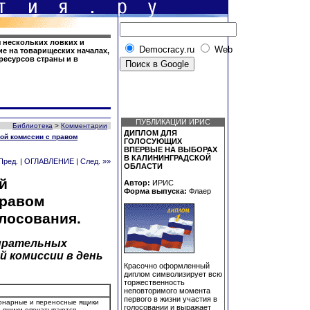
я нескольких ловких и
Democracy.ru
Web
е на товарищеских началах,
ресурсов страны и в
ПУБЛИКАЦИИ ИРИС
Библиотека
>
Комментарии
ДИПЛОМ ДЛЯ
ой комиссии с правом
ГОЛОСУЮЩИХ
ВПЕРВЫЕ НА ВЫБОРАХ
В КАЛИНИНГРАДСКОЙ
Пред.
|
ОГЛАВЛЕНИЕ
|
След. »»
ОБЛАСТИ
й
Автор:
ИРИС
Форма выпуска:
Флаер
правом
лосования.
бирательных
 комиссии в день
Красочно оформленный
диплом символизирует всю
торжественность
неповторимого момента
первого в жизни участия в
ионарные и переносные ящики
голосовании и выражает
; ящики опечатываются.