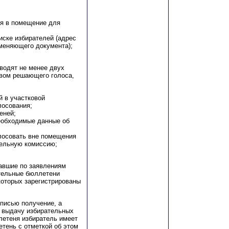
ься в помещение для
иске избирателей (адрес
аменяющего документа);
водят не менее двух
авом решающего голоса,
й в участковой
лосования;
еней;
еобходимые данные об
олосовать вне помещения
тельную комиссию;
авшие по заявлениям
ательные бюллетени
которых зарегистрированы
дписью получение, а
 выдачу избирательных
летеня избиратель имеет
тень с отметкой об этом