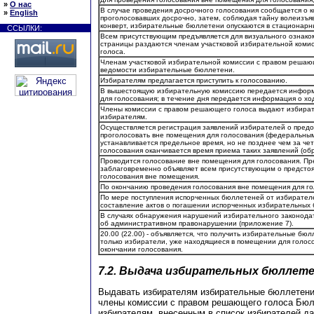
»
О нас
В случае проведения досрочного голосования сообщается о 
»
English
проголосовавших досрочно, затем, соблюдая тайну волеизъя
конверт, избирательные бюллетени опускаются в стационарн
ССЫЛКИ:
Всем присутствующим предъявляется для визуального ознако
страницы раздаются членам участковой избирательной коми
голоса.
Членам участковой избирательной комиссии с правом решаю
ведомости избирательные бюллетени.
Избирателям предлагается приступить к голосованию.
В вышестоящую избирательную комиссию передается инфор
для голосования; в течение дня передается информация о хо
Члены комиссии с правом решающего голоса выдают избира
избирателям.
Осуществляется регистрация заявлений избирателей о пред
проголосовать вне помещения для голосования (федеральным
устанавливается предельное время, но не позднее чем за че
голосования оканчивается время приема таких заявлений (об
Проводится голосование вне помещения для голосования. Пр
заблаговременно объявляет всем присутствующим о предсто
голосования вне помещения.
По окончанию проведения голосования вне помещения для гол
По мере поступления испорченных бюллетеней от избирател
составление актов о погашении испорченных избирательных 
В случаях обнаружения нарушений избирательного законодат
об административном правонарушении (приложение 7).
20.00 (22.00) - объявляется, что получить избирательные бю
только избиратели, уже находящиеся в помещении для голосо
окончании голосования.
7.2. Выдача избирательных бюллете
Выдавать избирателям избирательные бюллетени
члены комиссии с правом решающего голоса Бю
избирателям, внесенным в список избирателей да