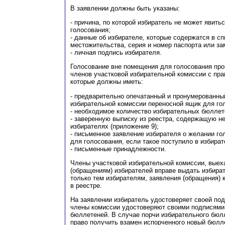
В заявлении должны быть указаны:
- причина, по которой избиратель не может явит
голосования;
- данные об избирателе, которые содержатся в сп
местожительства, серия и номер паспорта или з
- личная подпись избирателя.
Голосование вне помещения для голосования про
членов участковой избирательной комиссии с пр
которые должны иметь:
- предварительно опечатанный и пронумерованны
избирательной комиссии переносной ящик для го
- необходимое количество избирательных бюллет
- заверенную выписку из реестра, содержащую н
избирателях (приложение 9);
- письменное заявление избирателя о желании г
для голосования, если такое поступило в избира
- письменные принадлежности.
Члены участковой избирательной комиссии, выех
(обращениям) избирателей вправе выдать избир
только тем избирателям, заявления (обращения) 
в реестре.
На заявлении избиратель удостоверяет своей по
члены комиссии удостоверяют своими подписями
бюллетеней. В случае порчи избирательного бюл
право получить взамен испорченного новый бюлле