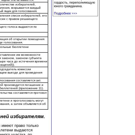
гордость, переполняющую
количестве избирателей,
юного гражданина.
вления, вскрывается каждый
ый ящик для голосования.
Подробнее
>>>
мления список избирателей, его
ссии с правом решающего
щего голоса выдаются по
мация об открытии помещения
де голосования.
тельные бюллетени
оставлении им возможности
 законом, законом субъекта
тыре часа до истечения времени
ращений)).
едседатель комиссии
ящем выезде для проведения
осования составляется акт.
ей производится погашение и
бюллетеней (приложение 11).
ельства составляется протокол
ллетени и проголосовать могут
вания, а затем объявляется об
ней избирателям.
 имеют право только
ллетени выдаются
нного участка, по