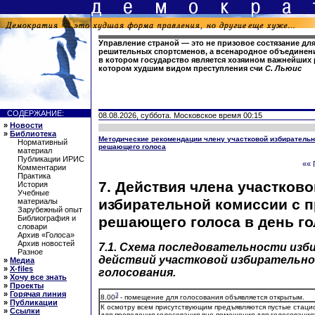
Управление страной — это не призовое состязание дл
решительных спортсменов, а всенародное объединени
в котором государство является хозяином важнейших 
котором худшим видом преступления счи
С. Льюис
СОДЕРЖАНИЕ:
08.08.2026, суббота. Московское время 00:15
»
Новости
»
Библиотека
Методические рекомендации члену участковой избирательн
Нормативный
решающего голоса
материал
Публикации ИРИС
«« 
Комментарии
Практика
7. Действия члена участково
История
Учебные
избирательной комиссии с 
материалы
Зарубежный опыт
решающего голоса в день го
Библиография и
словари
Архив «Голоса»
Архив новостей
7.1. Схема последовательности из
Разное
действий участковой избирательной
»
Медиа
»
X-files
голосования.
»
Хочу все знать
»
Проекты
»
Горячая линия
3
8.00
- помещение для голосования объявляется открытым.
»
Публикации
К осмотру всем присутствующим предъявляются пустые стац
»
Ссылки
для проведения голосования вне помещения для голосования