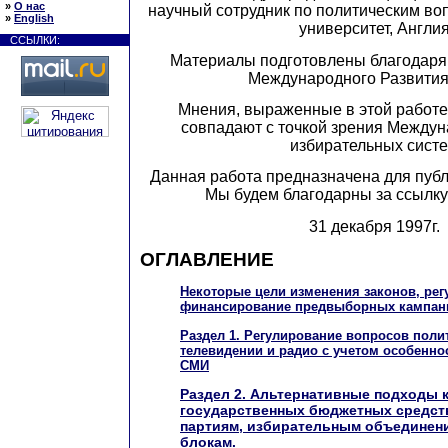
»
О нас
научный сотрудник по политическим во
»
English
университет, Англи
ССЫЛКИ:
Материалы подготовлены благодаря 
Международного Развити
Мнения, выраженные в этой работе,
совпадают с точкой зрения Между
избирательных сист
Данная работа предназначена для пуб
Мы будем благодарны за ссылку 
31 декабря 1997г.
ОГЛАВЛЕНИЕ
Некоторые цели изменения законов, ре
финансирование предвыборных кампан
Раздел 1. Регулирование вопросов поли
телевидении и радио с учетом особенно
СМИ
Раздел 2. Альтернативные подходы 
государственных бюджетных средст
партиям, избирательным объединен
блокам.