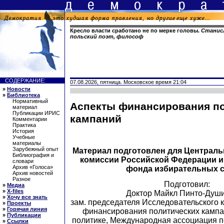
Кресло власти сработано не по мерке головы.
Станисл
польский поэт, философ
СОДЕРЖАНИЕ:
07.08.2026, пятница. Московское время 21:04
»
Новости
»
Библиотека
Нормативный
Аспекты финансирования п
материал
Публикации ИРИС
кампаний
Комментарии
Практика
История
Учебные
материалы
Зарубежный опыт
Материал подготовлен для Централь
Библиография и
комиссии Российской Федерации 
словари
Архив «Голоса»
фонда избирательных 
Архив новостей
Разное
Подготовил:
»
Медиа
»
X-files
Доктор Майкл Пинто-Души
»
Хочу все знать
зам. председателя Исследовательского 
»
Проекты
»
Горячая линия
финансирования политических кампа
»
Публикации
политике, Международная ассоциация п
»
Ссылки