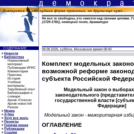
Не все те свободны, кто смеется над своими цепями.
Г
(1729-1781), немецкий поэт, драматург
СОДЕРЖАНИЕ:
08.08.2026, суббота. Московское время 08:40
»
Новости
»
Библиотека
Нормативный
Комплект модельных законо
материал
Публикации ИРИС
возможной реформе законо
Комментарии
Практика
субъекта Российской Федер
История
Учебные
материалы
Модельный закон о выборах
Зарубежный опыт
Библиография и
законодательного (представите
словари
государственной власти [субъе
Архив «Голоса»
Архив новостей
Федерации]
Разное
»
Медиа
Модельный закон - мажоритарная изб
»
X-files
»
Хочу все знать
»
Проекты
ОГЛАВЛЕНИЕ
»
Горячая линия
»
Публикации
»
Ссылки