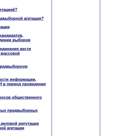
итацией?
редвыборной агитации?
тации
кандидатов,
едении выборов
ъединения вести
 массовой
 предвыборную
ности информации,
И в период проведения
просов общественного
нных предвыборных
, деловой репутации
ой агитации