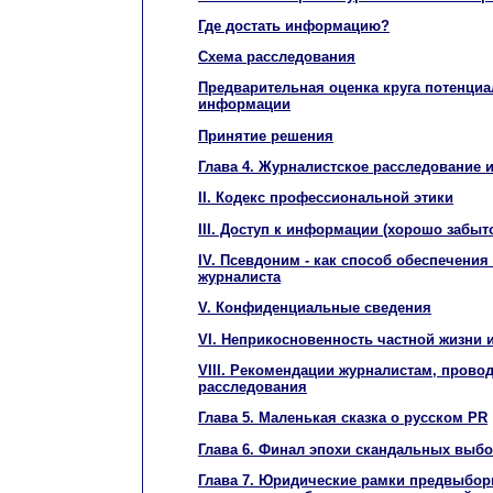
Где достать информацию?
Схема расследования
Предварительная оценка круга потенци
информации
Принятие решения
Глава 4. Журналистское расследование 
II. Кодекс профессиональной этики
III. Доступ к информации (хорошо забыт
IV. Псевдоним - как способ обеспечения
журналиста
V. Конфиденциальные сведения
VI. Неприкосновенность частной жизни 
VIII. Рекомендации журналистам, пров
расследования
Глава 5. Маленькая сказка о русском PR
Глава 6. Финал эпохи скандальных выб
Глава 7. Юридические рамки предвыборн