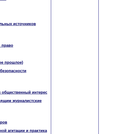
альных источников
и право
ое прошлое)
 безопасности
и общественный интерес
одящим журналистские
оров
ой агитации и практика