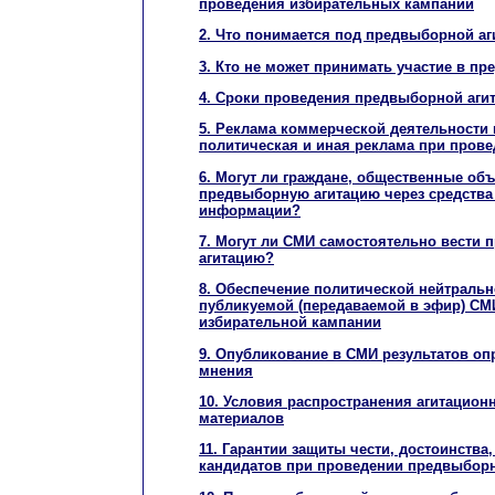
проведения избирательных кампаний
2. Что понимается под предвыборной аг
3. Кто не может принимать участие в п
4. Сроки проведения предвыборной аги
5. Реклама коммерческой деятельности 
политическая и иная реклама при пров
6. Могут ли граждане, общественные об
предвыборную агитацию через средства
информации?
7. Могут ли СМИ самостоятельно вести
агитацию?
8. Обеспечение политической нейтраль
публикуемой (передаваемой в эфир) СМ
избирательной кампании
9. Опубликование в СМИ результатов о
мнения
10. Условия распространения агитацио
материалов
11. Гарантии защиты чести, достоинства
кандидатов при проведении предвыборн