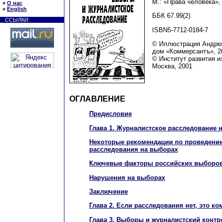
М.: «Права человека», 
»
О нас
»
English
ББК 67.99(2)
ССЫЛКИ:
ISBN5-7712-0184-7
© Иллюстрация Андре
дом «Коммерсантъ», 2
© Институт развития и
Москва, 2001
ОГЛАВЛЕНИЕ
Предисловие
Глава 1. Журналистское расследование 
Некоторые рекомендации по проведени
расследования на выборах
Ключевые факторы российских выборо
Нарушения на выборах
Заключение
Глава 2. Если расследования нет, это ко
Глава 3. Выборы и журналистский контр