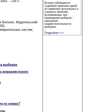
2001. - 216 с.
В книге обобщается
судебная практика одной
из наиболее актуальных и
сложных проблем,
возникающих при
проведении выборов -
признания
я Бильжо, Издательский
недействительности
001
выборов...
збирательных систем,
Подробнее
>>>
на выборах
ю журналистского
в
му-то нужно?
оль