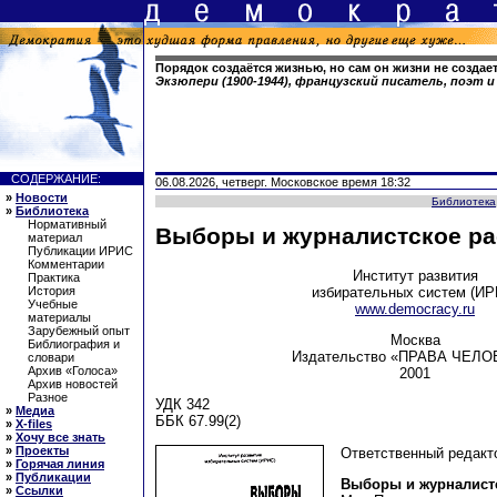
Порядок создаётся жизнью, но сам он жизни не создае
Экзюпери (1900-1944), французский писатель, поэт
СОДЕРЖАНИЕ:
06.08.2026, четверг. Московское время 18:32
»
Новости
Библиотека
»
Библиотека
Нормативный
Выборы и журналистское р
материал
Публикации ИРИС
Комментарии
Институт развития
Практика
избирательных систем (ИР
История
Учебные
www.democracy.ru
материалы
Зарубежный опыт
Москва
Библиография и
Издательство «ПРАВА ЧЕЛО
словари
Архив «Голоса»
2001
Архив новостей
Разное
УДК 342
»
Медиа
ББК 67.99(2)
»
X-files
»
Хочу все знать
»
Проекты
Ответственный редакт
»
Горячая линия
»
Публикации
Выборы и журналист
»
Ссылки