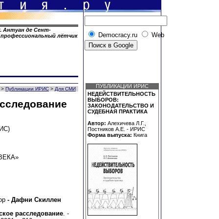
т.
Антуан де Сент-
Democracy.ru
Web
 и профессиональный лётчик
ПУБЛИКАЦИИ ИРИС
>
Публикации ИРИС
>
Для СМИ
НЕДЕЙСТВИТЕЛЬНОСТЬ
ВЫБОРОВ:
асследование
ЗАКОНОДАТЕЛЬСТВО И
СУДЕБНАЯ ПРАКТИКА
Автор:
Алехичева Л.Г.,
ИС)
Постников А.Е. - ИРИС
Форма выпуска:
Книга
ВЕКА»
ор
- Дафни Скиллен
ское расследование
. -