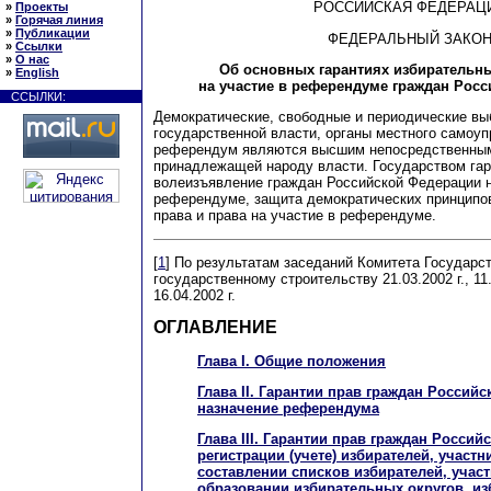
РОССИЙСКАЯ ФЕДЕРАЦ
»
Проекты
»
Горячая линия
»
Публикации
ФЕДЕРАЛЬНЫЙ ЗАКО
»
Ссылки
»
О нас
Об основных гарантиях избирательны
»
English
на участие в референдуме граждан Рос
ССЫЛКИ:
Демократические, свободные и периодические вы
государственной власти, органы местного самоуп
референдум являются высшим непосредственны
принадлежащей народу власти. Государством га
волеизъявление граждан Российской Федерации н
референдуме, защита демократических принципов
права и права на участие в референдуме.
[
1
] По результатам заседаний Комитета Государс
государственному строительству 21.03.2002 г., 11.0
16.04.2002 г.
ОГЛАВЛЕНИЕ
Глава I. Общие положения
Глава II. Гарантии прав граждан Россий
назначение референдума
Глава III. Гарантии прав граждан Росси
регистрации (учете) избирателей, участ
составлении списков избирателей, учас
образовании избирательных округов, из