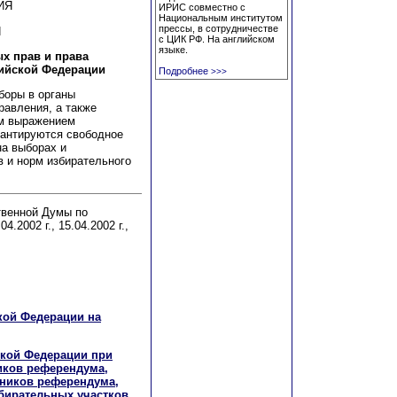
ИЯ
ИРИС совместно с
Национальным институтом
прессы, в сотрудничестве
Н
с ЦИК РФ. На английском
языке.
х прав и права
сийской Федерации
Подробнее
>>>
боры в органы
равления, а также
м выражением
рантируются свободное
а выборах и
 и норм избирательного
твенной Думы по
4.2002 г., 15.04.2002 г.,
ской Федерации на
йской Федерации при
ников референдума,
тников референдума,
бирательных участков,