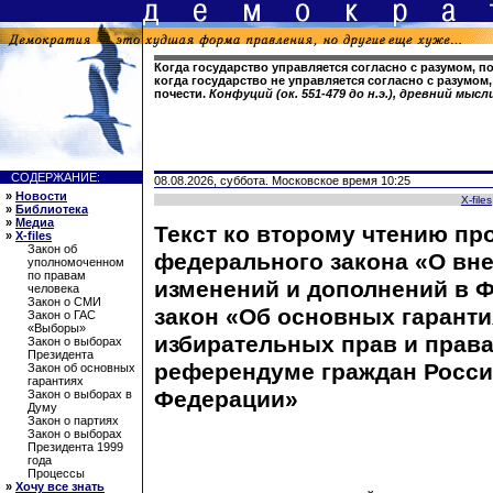
Когда государство управляется согласно с разумом, п
когда государство не управляется согласно с разумом,
почести.
Конфуций (ок. 551-479 до н.э.), древний мы
СОДЕРЖАНИЕ:
08.08.2026, суббота. Московское время 10:25
»
Новости
X-files
»
Библиотека
»
Медиа
Текст ко второму чтению пр
»
X-files
Закон об
федерального закона «О вн
уполномоченном
по правам
изменений и дополнений в 
человека
Закон о СМИ
закон «Об основных гаранти
Закон о ГАС
«Выборы»
избирательных прав и права
Закон о выборах
Президента
референдуме граждан Росс
Закон об основных
гарантиях
Федерации»
Закон о выборах в
Думу
Закон о партиях
Закон о выборах
Президента 1999
года
Процессы
»
Хочу все знать