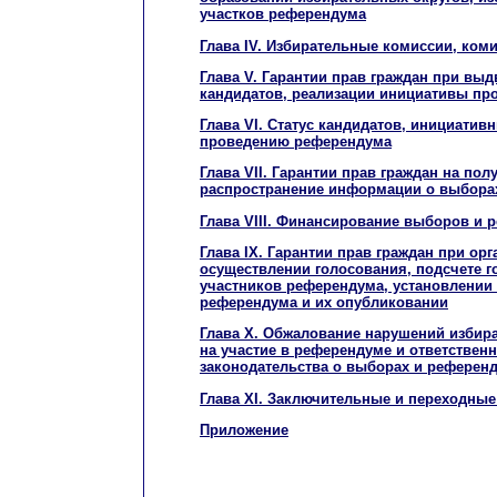
участков референдума
Глава IV. Избирательные комиссии, ком
Глава V. Гарантии прав граждан при вы
кандидатов, реализации инициативы пр
Глава VI. Статус кандидатов, инициатив
проведению референдума
Глава VII. Гарантии прав граждан на пол
распространение информации о выбора
Глава VIII. Финансирование выборов и 
Глава IX. Гарантии прав граждан при орг
осуществлении голосования, подсчете г
участников референдума, установлении
референдума и их опубликовании
Глава X. Обжалование нарушений избир
на участие в референдуме и ответствен
законодательства о выборах и референ
Глава XI. Заключительные и переходны
Приложение