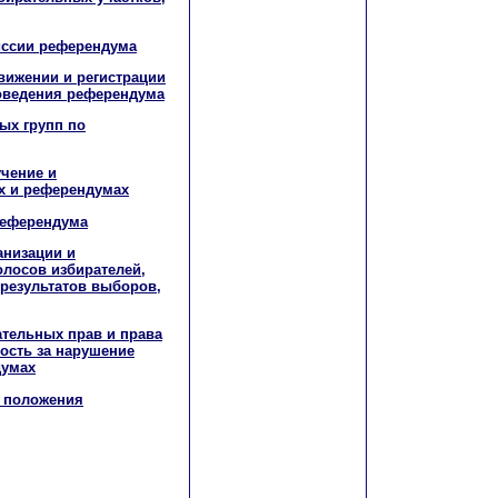
иссии референдума
движении и регистрации
оведения референдума
ных групп по
учение и
х и референдумах
референдума
анизации и
олосов избирателей,
 результатов выборов,
ательных прав и права
ность за нарушение
думах
е положения