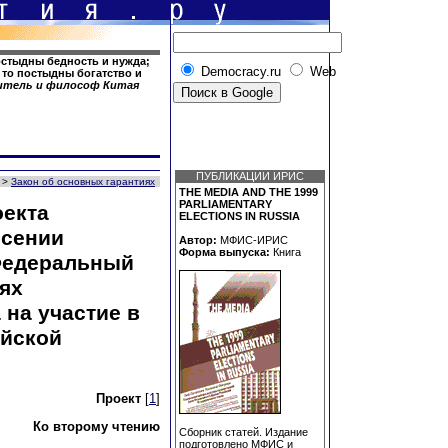
остыдны бедность и нужда;
Democracy.ru
Web
 то постыдны богатство и
слитель и философ Китая
ПУБЛИКАЦИИ ИРИС
>
Закон об основных гарантиях
THE MEDIA AND THE 1999
PARLIAMENTARY
оекта
ELECTIONS IN RUSSIA
есении
Автор:
МФИС-ИРИС
Форма выпуска:
Книга
Федеральный
ях
 на участие в
ийской
Проект
[
1
]
Ко второму чтению
Сборник статей. Издание
подготовлено МФИС и