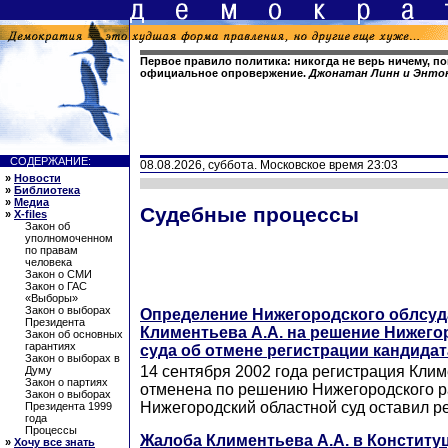
Первое правило политика: никогда не верь ничему, по
официальное опровержение.
Джонатан Линн и Энто
СОДЕРЖАНИЕ:
08.08.2026, суббота. Московское время 23:03
»
Новости
»
Библиотека
»
Медиа
Судебные процессы
»
X-files
Закон об
уполномоченном
по правам
человека
Закон о СМИ
Закон о ГАС
«Выборы»
Закон о выборах
Определение Нижегородского облсуд
Президента
Климентьева А.А. на решение Нижего
Закон об основных
гарантиях
суда об отмене регистрации кандидат
Закон о выборах в
14 сентября 2002 года регистрация Клим
Думу
Закон о партиях
отменена по решению Нижегородского р
Закон о выборах
Нижегородский областной суд оставил р
Президента 1999
года
Процессы
Жалоба Климентьева А.А. в Конститу
»
Хочу все знать