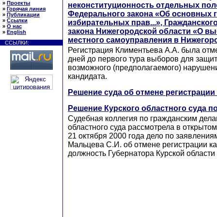
»
Проекты
неконституционность отдельных по
»
Горячая линия
Федерального закона «Об основных 
»
Публикации
»
Ссылки
избирательных прав...», Гражданског
»
О нас
закона Нижегородской области «О вы
»
English
местного самоуправления в Нижегор
ССЫЛКИ:
Регистрация Климентьева А.А. была отм
дней до первого тура выборов для защи
возможного (предполагаемого) нарушен
кандидата.
Решение суда об отмене регистрации
Решение Курского областного суда по
Судебная коллегия по гражданским дела
областного суда рассмотрела в открыто
21 октября 2000 года дело по заявления
Мальцева С.И. об отмене регистрации к
должность Губернатора Курской области 