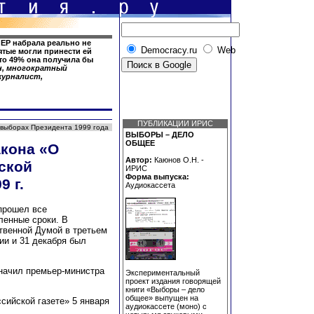
 ЕР набрала реально не
Democracy.ru
Web
зятые могли принести ей
сто 49% она получила бы
н, многократный
журналист,
ПУБЛИКАЦИИ ИРИС
 выборах Президента 1999 года
ВЫБОРЫ – ДЕЛО
ОБЩЕЕ
акона «О
Автор:
Каюнов О.Н. -
ской
ИРИС
Форма выпуска:
9 г.
Аудиокассета
рошел все
ленные сроки. В
твенной Думой в третьем
ии и 31 декабря был
значил премьер-министра
Экспериментальный
проект издания говорящей
книги «Выборы – дело
общее» выпущен на
сийской газете» 5 января
аудиокассете (моно) с