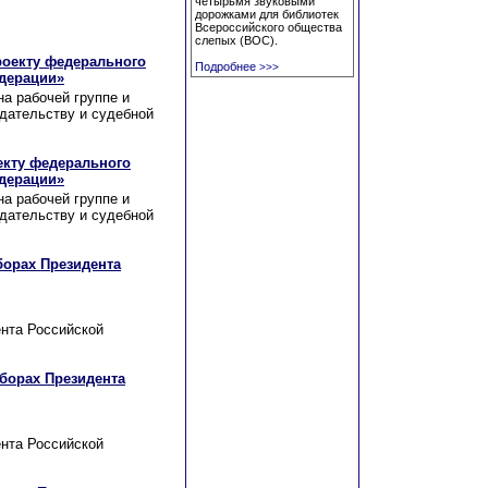
четырьмя звуковыми
дорожками для библиотек
Всероссийского общества
слепых (ВОС).
роекту федерального
Подробнее
>>>
едерации»
на рабочей группе и
дательству и судебной
екту федерального
едерации»
на рабочей группе и
дательству и судебной
борах Президента
нта Российской
ыборах Президента
нта Российской