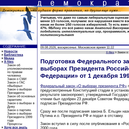
Учитывая, что даже по самым либеральнутым оценкам
менее 1/3 голосов, получаем: все нарушения вместе в
никак не более 1/50 голосов избирателей. То есть вме
47%. ЯБЛоку это всё равно никак
Анатолий Вассерма
победитель интеллектуальных игр, программист, 
политконсультант
СОДЕРЖАНИЕ:
09.08.2026, воскресенье. Московское время 11:22
»
Новости
X-files
> Закон о
»
Библиотека
»
Медиа
Подготовка Федерального з
»
X-files
Закон об
выборах Президента Россий
уполномоченном
по правам
Федерации» от 1 декабря 199
человека
Закон о СМИ
Закон о ГАС
Федеральный закон «О выборах президента РФ»
п
«Выборы»
Закон о выборах
предусмотренные Конституцией стадии в установ
Президента
результате законопроект, утвержденный Государс
Закон об основных
чтении был одобрен 23 декабря Советом Федерац
гарантиях
подписан Президентом РФ.
Закон о выборах в
Думу
Закон о партиях
Сразу же после подписания закона Б. Ельцин на
Закон о выборах
Путина и.о. Президента РФ и подал в отставку.
Президента 1999
года
Закон вступил в силу после опубликования в «Рос
Процессы
»
Хочу все знать
2000 года.