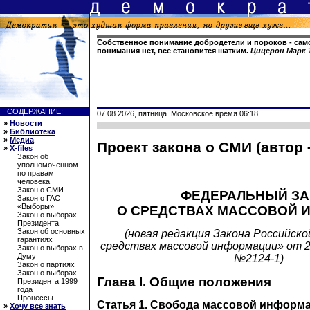
Собственное понимание добродетели и пороков - само
понимания нет, все становится шатким.
Цицерон Марк 
СОДЕРЖАНИЕ:
07.08.2026, пятница. Московское время 06:18
»
Новости
»
Библиотека
»
Медиа
Проект закона о СМИ (автор 
»
X-files
Закон об
уполномоченном
по правам
человека
Закон о СМИ
ФЕДЕРАЛЬНЫЙ ЗА
Закон о ГАС
«Выборы»
О СРЕДСТВАХ МАССОВОЙ 
Закон о выборах
Президента
Закон об основных
(новая редакция Закона Российск
гарантиях
средствах массовой информации» от 2
Закон о выборах в
Думу
№2124-1)
Закон о партиях
Закон о выборах
Глава I. Общие положения
Президента 1999
года
Процессы
Статья 1. Свобода массовой информ
»
Хочу все знать