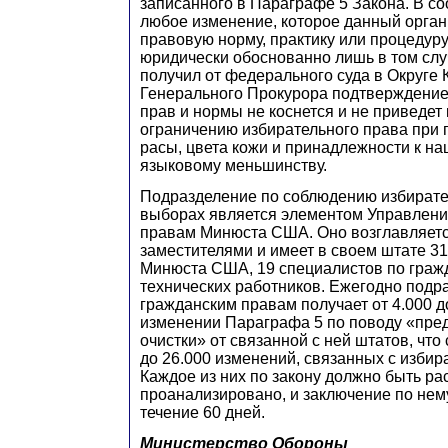
записанного в Параграфе 5 Закона. В со
любое изменение, которое данный орган
правовую норму, практику или процедуру
юридически обоснованно лишь в том случ
получил от федерального суда в Округе 
Генерального Прокурора подтверждение 
прав и нормы не коснется и не приведет
ограничению избирательного права при 
расы, цвета кожи и принадлежности к на
языковому меньшинству.
Подразделение по соблюдению избирате
выборах является элементом Управлени
правам Минюста США. Оно возглавляетс
заместителями и имеет в своем штате 3
Минюста США, 19 специалистов по граж
технических работников. Ежегодно подр
гражданским правам получает от 4.000 д
изменении Параграфа 5 по поводу «пре
очистки» от связанной с ней штатов, что 
до 26.000 изменений, связанных с изби
Каждое из них по закону должно быть ра
проанализировано, и заключение по нем
течение 60 дней.
Министерство Обороны