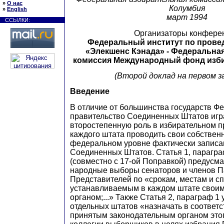
»
О нас
Колумбия
»
English
март 1994
ССЫЛКИ:
Организаторы конфере
Федеральный институт по пров
«Элекшенс Кэнада» - Федеральна
комиссия Международный фонд изб
(Второй доклад на первом з
Введение
В отличие от большинства государств Ф
правительство Соединенных Штатов игр
второстепенную роль в избирательном п
каждого штата проводить свои собстве
федеральном уровне фактически записа
Соединенных Штатов. Статья 1, парагра
(совместно с 17-ой Поправкой) предусм
народные выборы сенаторов и членов 
Представителей по «срокам, местам и спо
устанавливаемым в каждом штате свои
органом;...» Также Статья 2, параграф 1
отдельных штатов «назначать в соответс
принятым законодательным органом этого