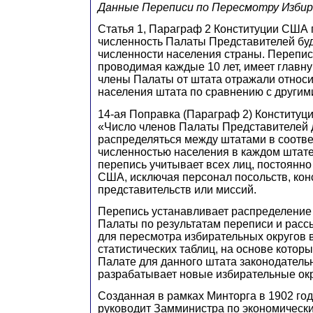
Данные Переписи по Пересмотру Изби
Статья 1, Параграф 2 Конституции США г
численность Палаты Представителей буд
численности населения страны. Перепис
проводимая каждые 10 лет, имеет главну
члены Палаты от штата отражали относ
населения штата по сравнению с другим
14-ая Поправка (Параграф 2) Конституц
«Число членов Палаты Представителей
распределяться между штатами в соотве
численностью населения в каждом штате
перепись учитывает всех лиц, постоянн
США, исключая персонал посольств, кон
представительств или миссий.
Перепись устанавливает распределение
Палаты по результатам переписи и рас
для пересмотра избирательных округов в
статистических таблиц, на основе которы
Палате для данного штата законодатель
разрабатывает новые избирательные окр
Созданная в рамках Минторга в 1902 го
руководит Замминистра по экономическ