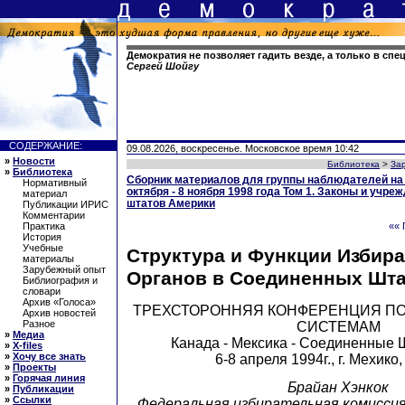
Демократия не позволяет гадить везде, а только в сп
Сергей Шойгу
СОДЕРЖАНИЕ:
09.08.2026, воскресенье. Московское время 10:42
»
Новости
Библиотека
>
За
»
Библиотека
Сборник материалов для группы наблюдателей на
Нормативный
октября - 8 ноября 1998 года Том 1. Законы и учр
материал
штатов Америки
Публикации ИРИС
Комментарии
Практика
«« 
История
Учебные
Структура и Функции Избир
материалы
Зарубежный опыт
Органов в Соединенных Шта
Библиография и
словари
Архив «Голоса»
ТРЕХСТОРОННЯЯ КОНФЕРЕНЦИЯ П
Архив новостей
Разное
СИСТЕМАМ
»
Медиа
Канада - Мексика - Соединенные
»
X-files
»
Хочу все знать
6-8 апреля 1994г., г. Мехико
»
Проекты
»
Горячая линия
Брайан Хэнкок
»
Публикации
»
Ссылки
Федеральная избирательная комиссия