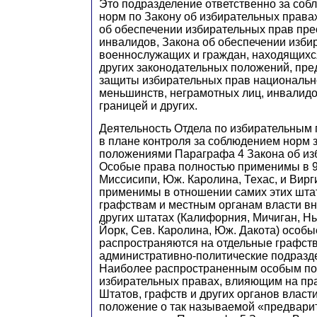
Это подразделение ответственно за соб
норм по Закону об избирательных правах
об обеспечении избирательных прав пре
инвалидов, Закона об обеспечении изби
военнослужащих и граждан, находящихс
других законодательных положений, пр
защиты избирательных прав национальн
меньшинств, неграмотных лиц, инвалидо
границей и других.
Деятельность Отдела по избирательным 
в плане контроля за соблюдением норм 
положениями Параграфа 4 Закона об из
Особые права полностью применимы в 9
Миссисипи, Юж. Каролина, Техас, и Вирги
применимы в отношении самих этих штат
графствам и местным органам власти вн
других штатах (Калифорния, Мичиган, Н
Йорк, Сев. Каролина, Юж. Дакота) особ
распространяются на отдельные графств
административно-политические подразде
Наиболее распространенным особым по
избирательных правах, влияющим на пр
Штатов, графств и других органов власт
положение о так называемой «предварит