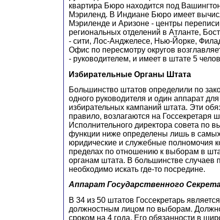
квартира Бюро находится под Вашингто
Мэриленд. В Индиане Бюро имеет вычис
Мэриленде и Аризоне - центры переписи
региональных отделений в Атланте, Бост
- сити, Лос-Анджелесе, Нью-Йорке, Фила
Офис по пересмотру округов возглавля
- руководителем, и имеет в штате 5 челов
Избирательные Органы Штата
Большинство штатов определили по зако
одного руководителя и один аппарат дл
избирательных кампаний штата. Эти обяз
правило, возлагаются на Госсекретаря ш
Исполнительного директора совета по в
функции ниже определены лишь в самых
юридические и служебные полномочия к
пределах по отношению к выборам в шт
органам штата. В большинстве случаев 
необходимо искать где-то посредине.
Аппарат Государственного Секрет
В 34 из 50 штатов Госсекретарь являетс
должностным лицом по выборам. Должно
сроком на 4 года. Его обязанности в ши