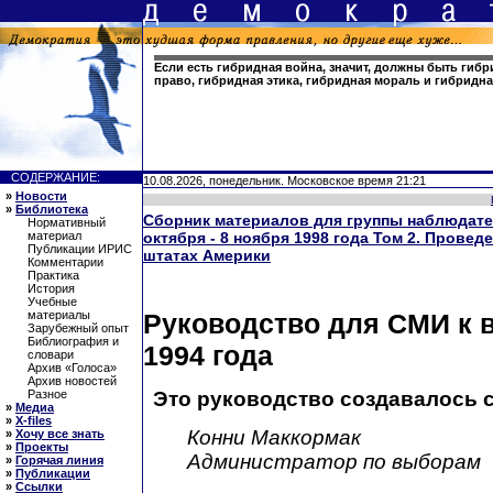
Если есть гибридная война, значит, должны быть гиб
право, гибридная этика, гибридная мораль и гибридн
СОДЕРЖАНИЕ:
10.08.2026, понедельник. Московское время 21:21
»
Новости
»
Библиотека
Сборник материалов для группы наблюдате
Нормативный
материал
октября - 8 ноября 1998 года Том 2. Прове
Публикации ИРИС
штатах Америки
Комментарии
Практика
История
Учебные
Руководство для СМИ к 
материалы
Зарубежный опыт
Библиография и
1994 года
словари
Архив «Голоса»
Архив новостей
Это руководство создавалось с
Разное
»
Медиа
»
X-files
Конни Маккормак
»
Хочу все знать
»
Проекты
Администратор по выборам
»
Горячая линия
»
Публикации
»
Ссылки