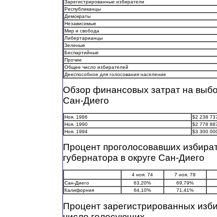
Зарегистрированные избиратели
Республиканцы
Демократы
Независимые
Мир и свобода
Либертарианцы
Зеленые
Беспартийные
Прочие
Общее число избирателей
Дееспособное для голосования население
Обзор финансовых затрат на выбо
Сан-Диего
Ноя. 1986
$2 238 73
Ноя. 1990
$2 778 88
Ноя. 1994
$3 300 00
Процент проголосовавших избира
губернатора в округе Сан-Диего
4 ноя. 74
7 ноя. 78
Сан-Диего
63,20%
69,79%
Калифорния
64,10%
71,41%
Процент зарегистрированных изби
число голосующих