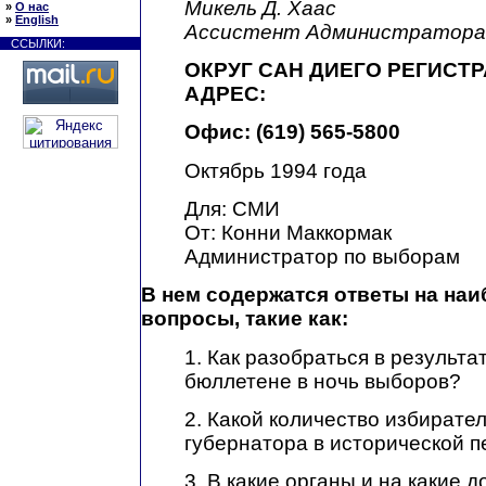
Микель Д. Хаас
»
О нас
»
English
Ассистент Администратора
ССЫЛКИ:
ОКРУГ САН ДИЕГО РЕГИСТ
АДРЕС:
Офис: (619) 565-5800
Октябрь 1994 года
Для: СМИ
От: Конни Маккормак
Администратор по выборам
В нем содержатся ответы на на
вопросы, такие как:
1. Как разобраться в результа
бюллетене в ночь выборов?
2. Какой количество избирате
губернатора в исторической п
3. В какие органы и на какие 