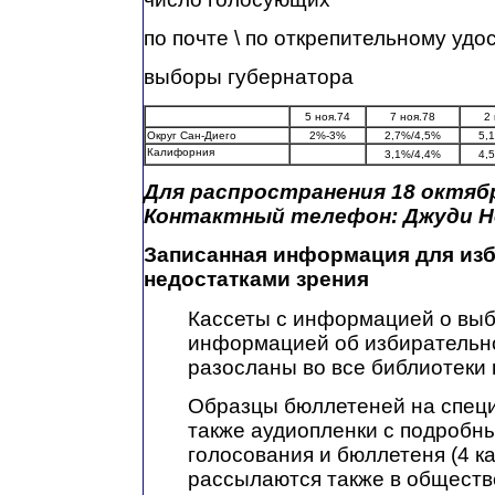
по почте \ по открепительному уд
выборы губернатора
5 ноя.74
7 ноя.78
2
Округ Сан-Диего
2%-3%
2,7%/4,5%
5,
Калифорния
3,1%/4,4%
4,
Для распространения 18 октябр
Контактный телефон: Джуди Не
Записанная информация для из
недостатками зрения
Кассеты с информацией о выб
информацией об избирательн
разосланы во все библиотеки г
Образцы бюллетеней на специ
также аудиопленки с подробн
голосования и бюллетеня (4 к
рассылаются также в обществ