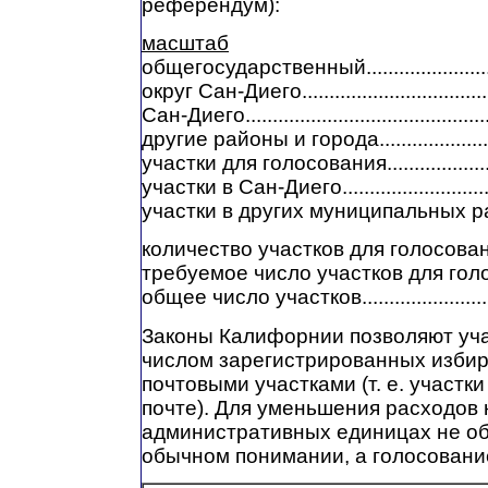
референдум):
масштаб
общегосударственный.............................
округ Сан-Диего......................................
Сан-Диего...............................................
другие районы и города..........................
участки для голосования........................
участки в Сан-Диего...............................
участки в других муниципальных районах
количество участков для голосования 
требуемое число участков для голос
общее число участков............................
Законы Калифорнии позволяют уч
числом зарегистрированных изби
почтовыми участками (т. е. участк
почте). Для уменьшения расходов 
административных единицах не об
обычном понимании, а голосование