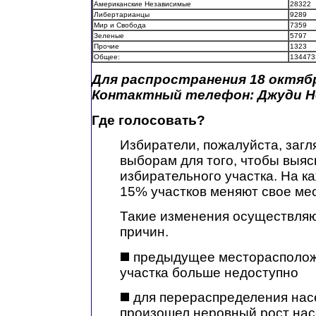
Американские Независимые
28322
Либертарианцы
9289
Мир и Свобода
7359
Зеленые
5797
Прочие
1323
Общее:
134473
Для распространения 18 октябр
Контактный телефон: Джуди Не
Где голосовать?
Избиратели, пожалуйста, загл
выборам для того, чтобы выяс
избирательного участка. На 
15% участков меняют свое ме
Такие изменения осуществляю
причин.
предыдущее месторасполож
участка больше недоступно
для перераспределения насе
произошел неровный рост на