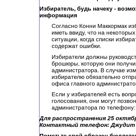
Избиратель, будь начеку - возм
информация
Согласно Конни Маккормак и
иметь ввиду, что на некоторы
ситуации, когда списки избир
содержат ошибки.
Избиратели должны руководс
брошюры, которую они получи
администратора. В случае из
избирателю обязательно отпр
офиса главного администрато
Если у избирателей есть воп
голосования, они могут позво
администратора по телефону:
Для распространения 25 октябр
Контактный телефон: Джудит 
Пометьте свой образец бюллете