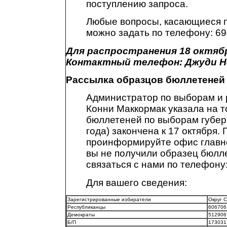
поступлению запроса.
Любые вопросы, касающиеся п
можно задать по телефону: 6
Для распространения 18 октябр
Контактный телефон: Джуди Не
Рассылка образцов бюллетеней
Администратор по выборам и 
Конни Маккормак указала на т
бюллетеней по выборам губер
года) закончена к 17 октября.
проинформируйте офис главно
вы не получили образец бюлл
связаться с нами по телефону:
Для вашего сведения:
Зарегистрированные избиратели
Округ 
Республиканцы
606706
Демократы
512906
Б/П
173031