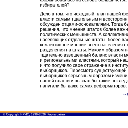
избирателей?
Дело в том, что исходный план нашей ф
власти самым тщательным и всесторонн
обсужден отцами-основателями. Тогда б
решения, что мнения штатов более важн
политических меньшинств. А коллективн
населяющих отдельные штаты, более ва
коллективное мнение всего населения ст
разделения на штаты. Никоим образом н
тщательно взвешенный баланс власти 
и региональными властями, который наш
и что получило свое отражение в инстит
выборщиков. Пересмотр существующей
выборщиков серьезным образом изменил
нашей власти и вызвал бы такие послед
напугали бы даже самих реформаторов.
«« 
©
Copyright
ИРИС, 1999-2026
Карта сайта