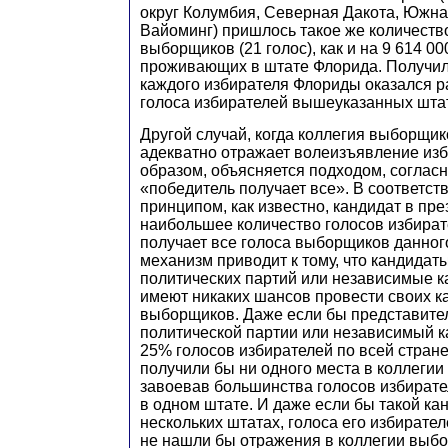
округ Колумбия, Северная Дакота, Южна
Вайоминг) пришлось такое же количеств
выборщиков (21 голос), как и на 9 614 00
проживающих в штате Флорида. Получило
каждого избирателя Флориды оказался р
голоса избирателей вышеуказанных шта
Другой случай, когда коллегия выборщи
адекватно отражает волеизъявление из
образом, объясняется подходом, соглас
«победитель получает все». В соответств
принципом, как известно, кандидат в пр
наибольшее количество голосов избират
получает все голоса выборщиков данног
механизм приводит к тому, что кандидат
политических партий или независимые к
имеют никаких шансов провести своих к
выборщиков. Даже если бы представите
политической партии или независимый 
25% голосов избирателей по всей стране
получили бы ни одного места в коллегии
завоевав большинства голосов избирате
в одном штате. И даже если бы такой ка
нескольких штатах, голоса его избирате
не нашли бы отражения в коллегии выбо