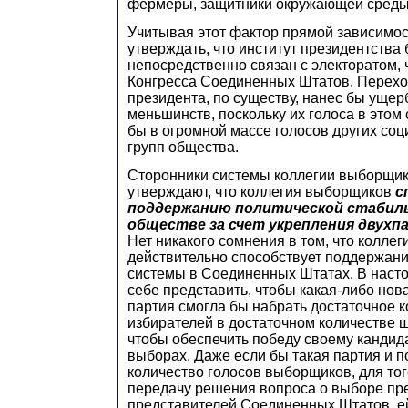
фермеры, защитники окружающей среды и
Учитывая этот фактор прямой зависимос
утверждать, что институт президентства
непосредственно связан с электоратом, 
Конгресса Соединенных Штатов. Перех
президента, по существу, нанес бы ущер
меньшинств, поскольку их голоса в этом
бы в огромной массе голосов других соц
групп общества.
Сторонники системы коллегии выборщик
утверждают, что коллегия выборщиков
с
поддержанию политической стабил
обществе за счет укрепления двух
Нет никакого сомнения в том, что колле
действительно способствует поддержан
системы в Соединенных Штатах. В наст
себе представить, чтобы какая-либо нов
партия смогла бы набрать достаточное к
избирателей в достаточном количестве ш
чтобы обеспечить победу своему кандид
выборах. Даже если бы такая партия и п
количество голосов выборщиков, для тог
передачу решения вопроса о выборе пр
представителей Соединенных Штатов, е