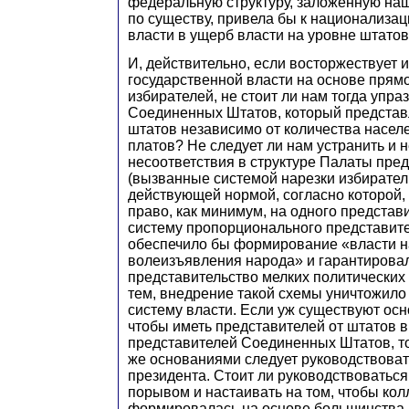
федеральную структуру, заложенную наш
по существу, привела бы к национализа
власти в ущерб власти на уровне штатов
И, действительно, если восторжествует
государственной власти на основе прям
избирателей, не стоит ли нам тогда упра
Соединенных Штатов, который представ
штатов независимо от количества насел
платов? Не следует ли нам устранить и 
несоответствия в структуре Палаты пре
(вызванные системой нарезки избирател
действующей нормой, согласно которой,
право, как минимум, на одного представи
систему пропорционального представит
обеспечило бы формирование «власти н
волеизъявления народа» и гарантирова
представительство мелких политических 
тем, внедрение такой схемы уничтожил
систему власти. Если уж существуют осн
чтобы иметь представителей от штатов 
представителей Соединенных Штатов, то
же основаниями следует руководствоват
президента. Стоит ли руководствовать
порывом и настаивать на том, чтобы ко
формировалась на основе большинства 