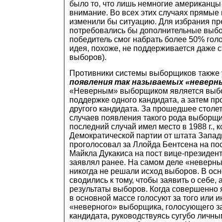
было то, что лишь немногие американцы
внимание. Во всех этих случаях прямые
изменили бы ситуацию. Для избрания пр
потребовались бы дополнительные выбо
победитель смог набрать более 50% голо
идея, похоже, не поддерживается даже 
выборов).
Противники системы выборщиков также
появления так называемых «неверн
«Неверным» выборщиком является выб
поддержке одного кандидата, а затем п
другого кандидата. За прошедшее столе
случаев появления такого рода выборщ
последний случай имел место в 1988 г., 
Демократической партии от штата Запа
проголосовал за Ллойда Бентсена на пос
Майкла Дукакиса на пост вице-президента
заявлял ранее. На самом деле «неверн
никогда не решали исход выборов. В осн
сводились к тому, чтобы заявить о себе, 
результаты выборов. Когда совершенно 
в основной массе голосуют за того или и
«неверного» выборщика, голосующего за
кандидата, руководствуясь сугубо личн