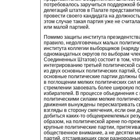
потребовалось заручиться поддержкой 
делегаций штатов в Палате представител
провести своего кандидата на должность
этом случае такая партия уже не считала
или малой партией.
Помимо защиты института президентства 
правило, недолговечных малых политиче
института коллегии выборщиков (наряду
одномандатных округов по выборам чле
Соединенных Штатов) состоит в том, чт
интегрированию третьей политической с
из двух основных политических партий, 
основные политические партии должны 
в поглощении мелких политических сил 
стремлении завоевать более широкую п
избирателей. В процессе объединения с
политическими силами мелкие политичес
движения вынуждены пересматривать с
взгляды в сторону смягчения, если они 
добиться каких-то общеириемлемых резу
образом, на политической арене по-пре
крупные политические партии, притяги
общественное внимание, а не десятки м
партий, отстаивающих свои разнородные