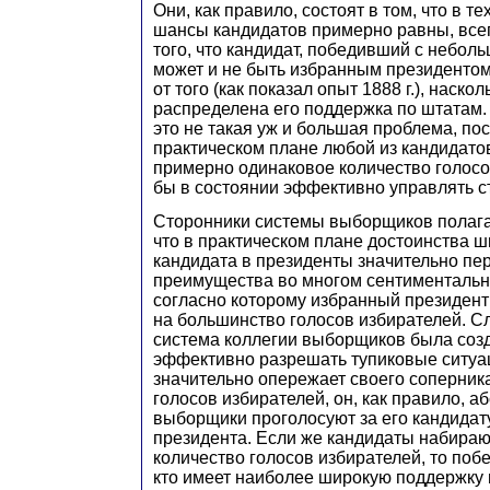
Они, как правило, состоят в том, что в те
шансы кандидатов примерно равны, всег
того, что кандидат, победивший с небо
может и не быть избранным президентом.
от того (как показал опыт 1888 г.), наск
распределена его поддержка по штатам. 
это не такая уж и большая проблема, пос
практическом плане любой из кандидато
примерно одинаковое количество голосо
бы в состоянии эффективно управлять с
Сторонники системы выборщиков полага
что в практическом плане достоинства 
кандидата в президенты значительно п
преимущества во многом сентиментальн
согласно которому избранный президент
на большинство голосов избирателей. Сл
система коллегии выборщиков была созд
эффективно разрешать тупиковые ситуац
значительно опережает своего соперник
голосов избирателей, он, как правило, а
выборщики проголосуют за его кандидат
президента. Если же кандидаты набира
количество голосов избирателей, то побе
кто имеет наиболее широкую поддержку 