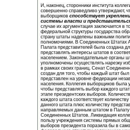
И, наконец, сторонники института колле
совершенно справедливо утверждают, чт
выборщиков
способствует укреплен
системы власти и представительс
случае их аргументация заключается в то
федеральной структуры государства об
страну штаты наделены важными полит
полномочиями. В Соединенных Штатах А
Палата представителей была создана для
представлять интересы штатов в соответ
населением. Законодательные органы ш
уполномочены осуществлять нарезку из
в рамках своих границ. Сенат Соединен
создан для того, чтобы каждый штат был
представлен на уровне федерации незав
населения. Коллегия выборщиков была у
чтобы представлять выбор каждого штат
этапе президентских выборов. Количест
каждого штата соответствует количеству
данного штата плюс количеству предста
направляемых данным штатом в Палату
Соединенных Штатов. Ликвидация колл
пользу учреждения системы прямых об
выборов президента поразила бы в сам