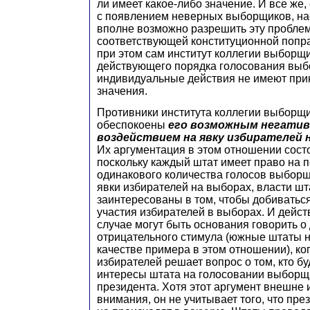
ли имеет какое-либо значение. И все же,
с появлением неверных выборщиков, нас
вполне возможно разрешить эту пробле
соответствующей конституционной попра
при этом сам институт коллегии выборщи
действующего порядка голосования вы
индивидуальные действия не имеют при
значения.
Противники института коллегии выборщ
обеспокоены
его возможным негати
воздействием на явку избирателей 
Их аргументация в этом отношении состо
поскольку каждый штат имеет право на 
одинакового количества голосов выборщ
явки избирателей на выборах, власти шта
заинтересованы в том, чтобы добиватьс
участия избирателей в выборах. И дейст
случае могут быть основания говорить о
отрицательного стимула (южные штаты н
качестве примера в этом отношении), к
избирателей решает вопрос о том, кто б
интересы штата на голосовании выборщ
президента. Хотя этот аргумент внешне 
внимания, он не учитывает того, что пр