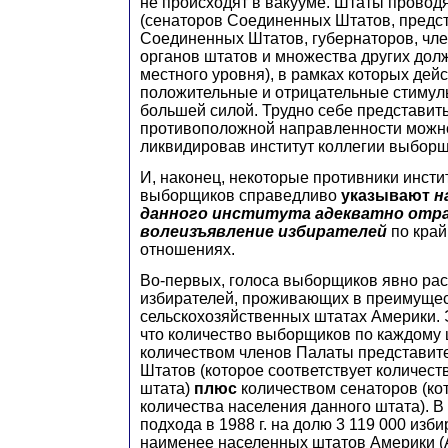
не происходят в вакууме. Штаты провод
(сенаторов Соединенных Штатов, предс
Соединенных Штатов, губернаторов, чл
органов штатов и множества других дол
местного уровня), в рамках которых дей
положительные и отрицательные стимулы
большей силой. Трудно себе представить
противоположной направленности можно
ликвидировав институт коллегии выборщ
И, наконец, некоторые противники инсти
выборщиков справедливо
указывают
н
данного института адекватно отр
волеизъявление избирателей
по край
отношениях.
Во-первых, голоса выборщиков явно ра
избирателей, проживающих в преимуще
сельскохозяйственных штатах Америки. 
что количество выборщиков по каждому 
количеством членов Палаты представи
Штатов (которое соответствует количест
штата)
плюс
количеством сенаторов (кот
количества населения данного штата). В 
подхода в 1988 г. на долю 3 119 000 изб
наименее населенных штатов Америки (А