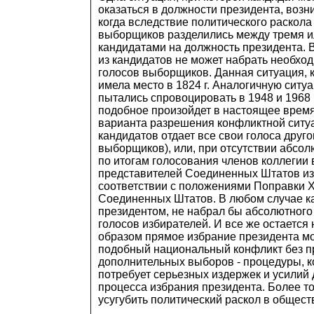
оказаться в должности президента, возни
когда вследствие политического раскола
выборщиков разделились между тремя и
кандидатами на должность президента. В
из кандидатов не может набрать необхо
голосов выборщиков. Данная ситуация, 
имела место в 1824 г. Аналогичную сит
пытались спровоцировать в 1948 и 1968 г
подобное произойдет в настоящее врем
варианта разрешения конфликтной ситуа
кандидатов отдает все свои голоса друг
выборщиков), или, при отсутствии абсо
по итогам голосования членов коллегии
представителей Соединенных Штатов из
соответствии с положениями Поправки XI
Соединенных Штатов. В любом случае к
президентом, не набрал бы абсолютног
голосов избирателей. И все же остается
образом прямое избрание президента м
подобный национальный конфликт без 
дополнительных выборов - процедуры, 
потребует серьезных издержек и усилий
процесса избрания президента. Более то
усугубить политический раскол в общест