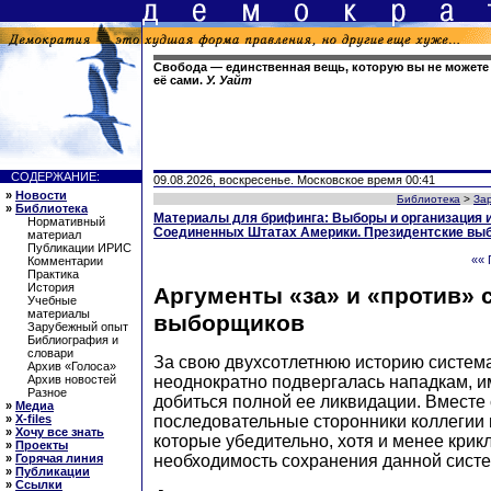
Свобода — единственная вещь, которую вы не можете 
её сами.
У. Уайт
СОДЕРЖАНИЕ:
09.08.2026, воскресенье. Московское время 00:41
»
Новости
Библиотека
>
За
»
Библиотека
Материалы для брифинга: Выборы и организация и
Нормативный
Соединенных Штатах Америки. Президентские выб
материал
Публикации ИРИС
«« 
Комментарии
Практика
История
Аргументы «за» и «против»
Учебные
материалы
выборщиков
Зарубежный опыт
Библиография и
словари
За свою двухсотлетнюю историю систе
Архив «Голоса»
неоднократно подвергалась нападкам, 
Архив новостей
Разное
добиться полной ее ликвидации. Вместе 
»
Медиа
последовательные сторонники коллегии
»
X-files
»
Хочу все знать
которые убедительно, хотя и менее кри
»
Проекты
необходимость сохранения данной сист
»
Горячая линия
»
Публикации
»
Ссылки