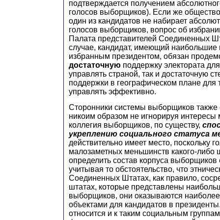
подтверждается получением абсолютног
голосов выборщиков). Если же общество
один из кандидатов не набирает абсолю
голосов выборщиков, вопрос об избрани
Палата представителей Соединенных Шт
случае, кандидат, имеющий наибольшие
избранным президентом, обязан продем
достаточную
поддержку электората для 
управлять страной, так и достаточную с
поддержки в географическом плане для т
управлять эффективно.
Сторонники системы выборщиков также о
никоим образом не игнорируя интересы
коллегия выборщиков, по существу,
спо
укреплению социального статуса м
действительно имеет место, поскольку г
малозаметных меньшинств какого-либо ш
определить состав корпуса выборщиков о
учитывая то обстоятельство, что этниче
Соединенных Штатах, как правило, соср
штатах, которые представлены наиболь
выборщиков, они оказываются наиболе
объектами для кандидатов в президенты
относится и к таким социальным группам