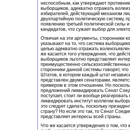
неспособным, как утверждают противник
выборщиков, адекватно отражать волеи
избирателей, действующий механизм ли
двухпартийную политическую систему, п
появлению третьей политической силы 
кандидатов, что сужает выбор для электо
Отвечая на эти аргументы, сторонники 
указывают на то, что система выборщико
целью адекватно отражать волеизъявлен
же касается того утверждения, что дейс
выборщиков льготно представляет инте
преимущественно сельскохозяйственных
сторонники данной системы говорят, чт
Штатов, в котором каждый штат независ
представлен двумя сенаторами, являетс
примером в этом отношении. Но посколь
предложений ликвидировать Сенат Сое
поступает, стоит ли вообще реагировать
ликвидировать институт коллегии выбор
это следует сделать, поскольку президен
страну? Но если это так, то Сенат Соед
представляет интересы всей страны.
Что же касается утверждения о том, что