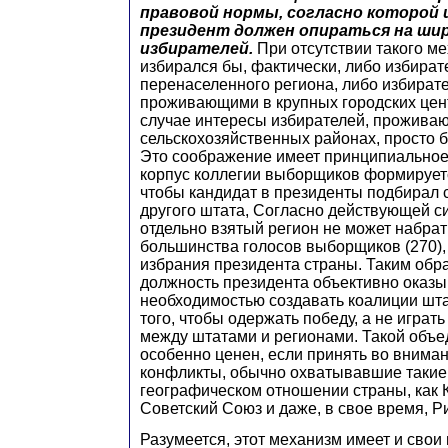
правовой нормы, согласно которой
президент должен опираться на ши
избирателей.
При отсутствии такого м
избирался бы, фактически, либо избират
перенаселенного региона, либо избират
проживающими в крупных городских цен
случае интересы избирателей, прожива
сельскохозяйственных районах, просто 
Это соображение имеет принципиальное 
корпус коллегии выборщиков формируетс
чтобы кандидат в президенты подбирал 
другого штата, Согласно действующей си
отдельно взятый регион не может набра
большинства голосов выборщиков (270),
избрания президента страны. Таким обр
должность президента объективно оказ
необходимостью создавать коалиции шта
того, чтобы одержать победу, а не играт
между штатами и регионами. Такой объ
особенно ценен, если принять во внима
конфликты, обычно охватывавшие такие
географическом отношении страны, как К
Советский Союз и даже, в свое время, 
Разумеется, этот механизм имеет и свои