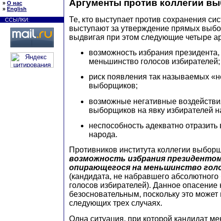
Аргументы против коллегии в
»
О нас
»
English
Те, кто выступает против сохранения с
ССЫЛКИ:
выступают за утверждение прямых выбо
выдвигая при этом следующие четыре ар
возможность избрания президента,
меньшинство голосов избирателей;
риск появления так называемых «
выборщиков;
возможные негативные воздействи
выборщиков на явку избирателей н
неспособность адекватно отразить
народа.
Противников института коллегии выбор
возможность избрания президентом
опирающегося на меньшинство гол
(кандидата, не набравшего абсолютного
голосов избирателей). Данное опасение 
безосновательным, поскольку это может 
следующих трех случаях.
Одна ситуация, при которой кандидат м