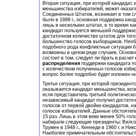
Вторая ситуация, при которой кандидат
меньшинства избирателей, может оказат
Соединенных Штатов, возникает в том слу
было в 1888 г., основная поддержка кан
лишь в нескольких штатах, в то время к
кандидат пользуется меньшей поддержко
достаточном количестве штатов для того
большинство голосов выборщиков. Необх
подобного рода конфликтные ситуации 
возможны в целом ряде случаев. Основн
состоит в том, следует ли брать в расчет
распределения
поддержки кандидата п
с количеством полученных голосов изби
вопрос более подробно будет изложен н
Третья ситуация, при которой президент
оказывается кандидат меньшинства, возн
если представитель третьей политическо
независимый кандидат получил достаточ
голосов от первой двойки кандидатов, 
голосов избирателей. Данные обстоятел
15 раз. Лишь в этом веке менее 50% гол
набирали следующие президенты: Вилсон 
Трумен в 1948 г., Кеннеди в 1960 г. и Никс
Наиболее примечательным обстоятельст