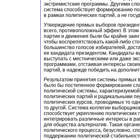
экстремистские программы. Другими сл
система способствует формированию по
в рамках политических партий, а не гос
Утверждение прямых выборов президент
всего, противоположный эффект. В этом
партии и движения были бы крайне заин
чтобы воспрепятствовать какой-либо ст
большинство голосов избирателей, дост
ее кандидата президентом. Кандидаты 
выступать с местническими или даже эк
программами, отстаивая интересы свои
партий, в надежде победить на дополни
Результатом принятия системы прямых 
было бы постепенное формирование сла
политической системы, характеризуемо
политических партий и радикальными п
политических курсов, проводимых то од
то другой. Система коллегии выборщиков
способствует укреплению политических 
интегрировать различные интересы в ра
для общества альтернатив. Такая орган
политического процесса, безусловно, сп
поддержанию политической стабильност