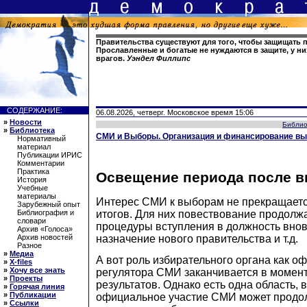
Правительства существуют для того, чтобы защищать 
Прославленные и богатые не нуждаются в защите, у ни
врагов.
Уэндел Филлипс
СОДЕРЖАНИЕ:
06.08.2026, четверг. Московское время 15:06
»
Новости
Библио
»
Библиотека
СМИ и Выборы. Организация и финансирование выб
Нормативный
материал
Публикации ИРИС
Комментарии
Практика
Освещение периода после 
История
Учебные
материалы
Интерес СМИ к выборам не прекращаетс
Зарубежный опыт
итогов. Для них повествование продолж
Библиография и
словари
процедуры вступления в должность внов
Архив «Голоса»
назначение нового правительства и т.д.
Архив новостей
Разное
»
Медиа
А вот роль избирательного органа как о
»
X-files
»
Хочу все знать
регулятора СМИ заканчивается в момен
»
Проекты
результатов. Однако есть одна область, 
»
Горячая линия
»
Публикации
официальное участие СМИ может продол
»
Ссылки