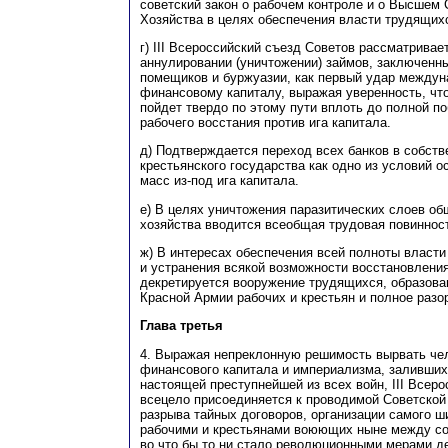
советский закон о рабочем контроле и о Высшем 
Хозяйства в целях обеспечения власти трудящих
г) III Всероссийский съезд Советов рассматривае
аннулировании (уничтожении) займов, заключенн
помещиков и буржуазии, как первый удар междун
финансовому капиталу, выражая уверенность, чт
пойдет твердо по этому пути вплоть до полной 
рабочего восстания против ига капитала.
д) Подтверждается переход всех банков в собств
крестьянского государства как одно из условий 
масс из-под ига капитала.
е) В целях уничтожения паразитических слоев об
хозяйства вводится всеобщая трудовая повиннос
ж) В интересах обеспечения всей полноты власт
и устранения всякой возможности восстановлени
декретируется вооружение трудящихся, образова
Красной Армии рабочих и крестьян и полное раз
Глава третья
4. Выражая непреклонную решимость вырвать чел
финансового капитала и империализма, заливши
настоящей преступнейшей из всех войн, III Всер
всецело присоединяется к проводимой Советской
разрыва тайных договоров, организации самого ш
рабочими и крестьянами воюющих ныне между со
во что бы то ни стало революционными мерами д