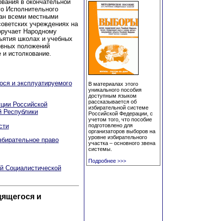
ования в окончательной
го Исполнительного
ван всеми местными
советских учреждениях на
оручает Народному
ъятия школах и учебных
овных положений
 и истолкование.
ося и эксплуатируемого
В материалах этого
уникального пособия
доступным языком
рассказывается об
ции Российской
избирательной системе
й Республики
Российской Федерации, с
учетом того, что пособие
сти
подготовлено для
организаторов выборов на
уровне избирательного
збирательное право
участка – основного звена
системы.
Подробнее
>>>
ой Социалистической
дящегося и