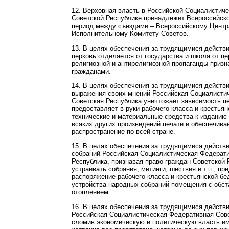
12. Верховная власть в Российской Социалистич
Советской Республике принадлежит Всероссийско
период между съездами – Всероссийскому Цент
Исполнительному Комитету Советов.
13. В целях обеспечения за трудящимися действ
церковь отделяется от государства и школа от це
религиозной и антирелигиозной пропаганды призн
гражданами.
14. В целях обеспечения за трудящимися действ
выражения своих мнений Российская Социалисти
Советская Республика уничтожает зависимость пе
предоставляет в руки рабочего класса и крестья
технические и материальные средства к изданию г
всяких других произведений печати и обеспечива
распространение по всей стране.
15. В целях обеспечения за трудящимися действ
собраний Российская Социалистическая Федерат
Республика, признавая право граждан Советской 
устраивать собрания, митинги, шествия и т.п., пр
распоряжение рабочего класса и крестьянской бе
устройства народных собраний помещения с обст
отоплением.
16. В целях обеспечения за трудящимися действ
Российская Социалистическая Федеративная Сове
сломив экономическую и политическую власть и