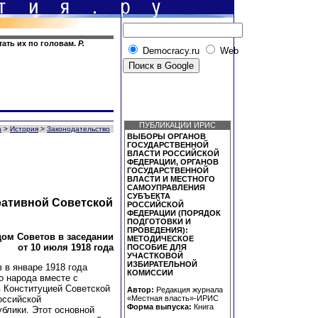
ать их по головам.
Р.
Democracy.ru
Web
ПУБЛИКАЦИИ ИРИС
а
>
История
>
Законодательство
ВЫБОРЫ ОРГАНОВ
ГОСУДАРСТВЕННОЙ
ВЛАСТИ РОССИЙСКОЙ
ФЕДЕРАЦИИ, ОРГАНОВ
ГОСУДАРСТВЕННОЙ
ВЛАСТИ И МЕСТНОГО
САМОУПРАВЛЕНИЯ
СУБЪЕКТА
ративной Советской
РОССИЙСКОЙ
ФЕДЕРАЦИИ (ПОРЯДОК
ПОДГОТОВКИ И
ПРОВЕДЕНИЯ):
ом Советов в заседании
МЕТОДИЧЕСКОЕ
от 10 июля 1918 года
ПОСОБИЕ ДЛЯ
УЧАСТКОВОЙ
ИЗБИРАТЕЛЬНОЙ
 в январе 1918 года
КОМИССИИ
о народа вместе с
 Конституцией Советской
Автор:
Редакция журнала
«Местная власть»-ИРИС
оссийской
Форма выпуска:
Книга
блики. Этот основной