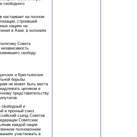
ве свободного
ов настаивает на полном
илизации, строившей
нных нациях на
ения в Азии, в колониях
 политику Совета
 независимость
бъявившего свободу
датских и Крестьянских
ельной борьбы
орам не может быть места
инадлежать целиком и
чному представительству
епутатов.
о свободный и
ый и прочный союз
оссийский съезд Советов
федерации Советских
тьянам каждой нации
ственном полномочном
ованиях участвовать в