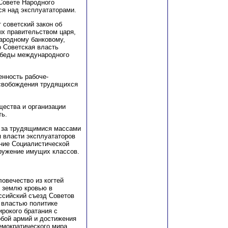
Совете Народного
ся над эксплуататорами.
т советский закон об
ых правительством царя,
ародному банковому,
о Советская власть
победы международного
енность рабоче-
освобождения трудящихся
щества и организации
ть.
и за трудящимися массами
я власти эксплуататоров
ние Социалистической
оружение имущих классов.
овечество из когтей
х землю кровью в
оссийский съезд Советов
 властью политике
ирокого братания с
бой армий и достижения
емократического мира