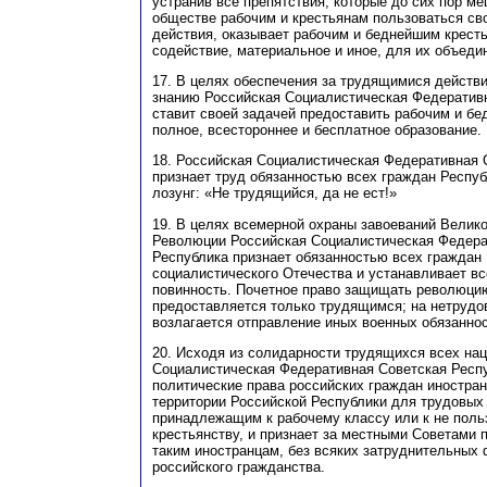
устранив все препятствия, которые до сих пор м
обществе рабочим и крестьянам пользоваться св
действия, оказывает рабочим и беднейшим крест
содействие, материальное и иное, для их объедин
17. В целях обеспечения за трудящимися действи
знанию Российская Социалистическая Федератив
ставит своей задачей предоставить рабочим и б
полное, всестороннее и бесплатное образование.
18. Российская Социалистическая Федеративная 
признает труд обязанностью всех граждан Респуб
лозунг: «Не трудящийся, да не ест!»
19. В целях всемерной охраны завоеваний Велик
Революции Российская Социалистическая Федера
Республика признает обязанностью всех граждан
социалистического Отечества и устанавливает 
повинность. Почетное право защищать революцию
предоставляется только трудящимся; на нетруд
возлагается отправление иных военных обязаннос
20. Исходя из солидарности трудящихся всех нац
Социалистическая Федеративная Советская Респу
политические права российских граждан иностр
территории Российской Республики для трудовых 
принадлежащим к рабочему классу или к не пол
крестьянству, и признает за местными Советами 
таким иностранцам, без всяких затруднительных
российского гражданства.