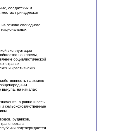
чих, солдатских и
на местах принадлежит
 на основе свободного
х национальных
якой эксплуатации
 общества на классы,
вление социалистической
ех странах,
ских и крестьянских
 собственность на землю
я общенародным
 выкупа, на началах
значения, а равно и весь
я и сельскохозяйственные
ием.
водов, рудников,
 транспорта в
еспублики подтверждается