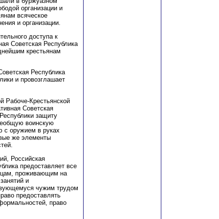
ешали в буржуазном
ободой организации и
ьянам всяческое
ения и организации.
тельного доступа к
ная Советская Республика
еднейшим крестьянам
Советская Республика
лики и провозглашает
ой Рабоче-Крестьянской
тивная Советская
 Республики защиту
всеобщую воинскую
 с оружием в руках
овые же элементы
тей.
ий, Российская
блика предоставляет все
анцам, проживающим на
занятий и
ьзующемуся чужим трудом
право предоставлять
 формальностей, право