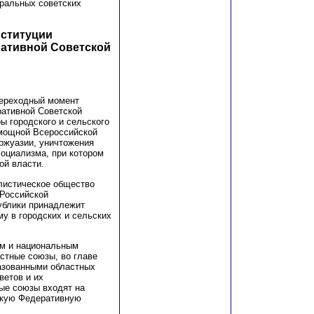
ральных советских
нституции
ативной Советской
переходный момент
ративной Советской
ы городского и сельского
 мощной Всероссийской
уржуазии, уничтожения
социализма, при котором
ой власти.
алистическое общество
 Российской
ублики принадлежит
у в городских и сельских
ом и национальным
стные союзы, во главе
разованными областных
ветов и их
ые союзы входят на
скую Федеративную