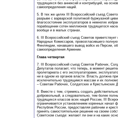
трудящихся без аннексий и контрибуций, на осно
самоопределения наций.
5. В тех же целях III Всероссийский съезд Совет
разрыве с варварской политикой буржуазной цив
благосостояние эксплуататоров в немногих избра
порабощении сотен миллионов трудящегося насел
вообще и в малых странах.
6. III Всероссийский съезд Советов приветствует
Народных Комиссаров, провозгласившего полную
Финляндии, начавшего вывод войск из Персии, о
самоопределения Армении.
Глава четвертая
7. III Всероссийский съезд Советов Рабочих, Сол
Депутатов полагает, что теперь, в момент решит
пролетариата с его эксплуататорами, эксплуатат
ни в одном из органов власти. Власть должна пр
исключительно трудящимся массам и их полномо
– Советам Рабочих, Солдатских и Крестьянских Д
8. Вместе с тем, стремясь создать действительн
добровольный, а следовательно, тем более полн
трудящихся классов всех наций России, III Всер
ограничивается установлением коренных начал 
Республик России, предоставляя рабочим и крес
принять самостоятельное решение на своем соб
Советском съезде: желают ли они и на каких осн