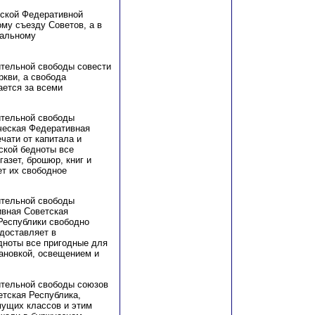
еской Федеративной
му съезду Советов, а в
ральному
ительной свободы совести
ркви, а свобода
ается за всеми
ительной свободы
ческая Федеративная
чати от капитала и
нской бедноты все
азет, брошюр, книг и
ет их свободное
ительной свободы
ивная Советская
Республики свободно
едоставляет в
дноты все пригодные для
ановкой, освещением и
ительной свободы союзов
тская Республика,
мущих классов и этим