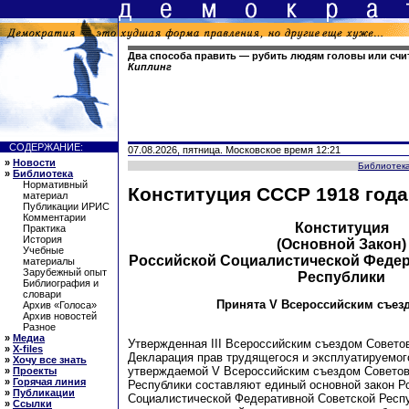
Два способа править — рубить людям головы или счит
Киплинг
СОДЕРЖАНИЕ:
07.08.2026, пятница. Московское время 12:21
»
Новости
Библиотек
»
Библиотека
Нормативный
Конституция СССР 1918 года
материал
Публикации ИРИС
Комментарии
Конституция
Практика
История
(Основной Закон)
Учебные
Российской Социалистической Феде
материалы
Зарубежный опыт
Республики
Библиография и
словари
Принята V Всероссийским съезд
Архив «Голоса»
Архив новостей
Разное
»
Медиа
Утвержденная III Всероссийским съездом Советов
»
X-files
Декларация прав трудящегося и эксплуатируемог
»
Хочу все знать
утверждаемой V Всероссийским съездом Советов
»
Проекты
»
Горячая линия
Республики составляют единый основной закон Р
»
Публикации
Социалистической Федеративной Советской Респу
»
Ссылки