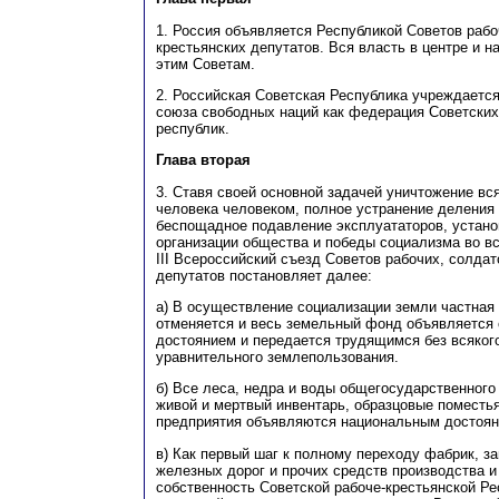
1. Россия объявляется Республикой Советов рабо
крестьянских депутатов. Вся власть в центре и 
этим Советам.
2. Российская Советская Республика учреждается
союза свободных наций как федерация Советски
республик.
Глава вторая
3. Ставя своей основной задачей уничтожение вс
человека человеком, полное устранение деления
беспощадное подавление эксплуататоров, устано
организации общества и победы социализма во вс
III Всероссийский съезд Советов рабочих, солдат
депутатов постановляет далее:
а) В осуществление социализации земли частная
отменяется и весь земельный фонд объявляетс
достоянием и передается трудящимся без всякого
уравнительного землепользования.
б) Все леса, недра и воды общегосударственного 
живой и мертвый инвентарь, образцовые поместь
предприятия объявляются национальным достоян
в) Как первый шаг к полному переходу фабрик, за
железных дорог и прочих средств производства и
собственность Советской рабоче-крестьянской Р