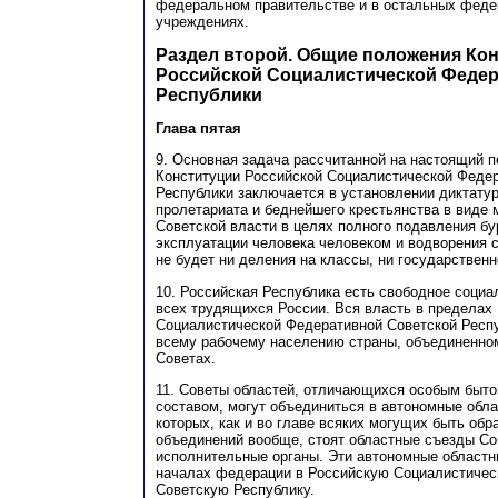
федеральном правительстве и в остальных феде
учреждениях.
Раздел второй. Общие положения Ко
Российской Социалистической Федер
Республики
Глава пятая
9. Основная задача рассчитанной на настоящий 
Конституции Российской Социалистической Феде
Республики заключается в установлении диктатур
пролетариата и беднейшего крестьянства в виде
Советской власти в целях полного подавления б
эксплуатации человека человеком и водворения 
не будет ни деления на классы, ни государственн
10. Российская Республика есть свободное соци
всех трудящихся России. Вся власть в пределах
Социалистической Федеративной Советской Респ
всему рабочему населению страны, объединенном
Советах.
11. Советы областей, отличающихся особым быт
составом, могут объединиться в автономные обла
которых, как и во главе всяких могущих быть об
объединений вообще, стоят областные съезды Со
исполнительные органы. Эти автономные областн
началах федерации в Российскую Социалистиче
Советскую Республику.