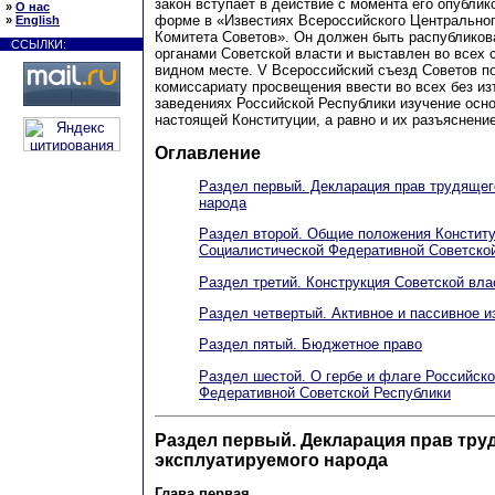
закон вступает в действие с момента его опублик
»
О нас
форме в «Известиях Всероссийского Центрально
»
English
Комитета Советов». Он должен быть распублико
ССЫЛКИ:
органами Советской власти и выставлен во всех 
видном месте. V Всероссийский съезд Советов п
комиссариату просвещения ввести во всех без из
заведениях Российской Республики изучение осн
настоящей Конституции, а равно и их разъяснение
Оглавление
Раздел первый. Декларация прав трудящег
народа
Раздел второй. Общие положения Конститу
Социалистической Федеративной Советско
Раздел третий. Конструкция Советской вла
Раздел четвертый. Активное и пассивное и
Раздел пятый. Бюджетное право
Раздел шестой. О гербе и флаге Российск
Федеративной Советской Республики
Раздел первый. Декларация прав тру
эксплуатируемого народа
Глава первая