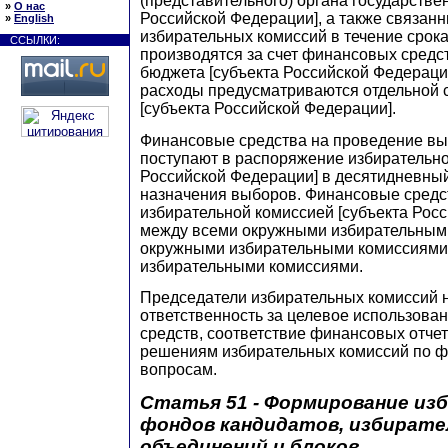
(представительного) органа государстве
»
О нас
Российской Федерации], а также связан
»
English
избирательных комиссий в течение срок
ССЫЛКИ:
производятся за счет финансовых средс
бюджета [субъекта Российской Федераци
расходы предусматриваются отдельной 
[субъекта Российской Федерации].
Финансовые средства на проведение вы
поступают в распоряжение избирательно
Российской Федерации] в десятидневный
назначения выборов. Финансовые средс
избирательной комиссией [субъекта Рос
между всеми окружными избирательными
окружными избирательными комиссиями
избирательными комиссиями.
Председатели избирательных комиссий 
ответственность за целевое использов
средств, соответствие финансовых отче
решениям избирательных комиссий по 
вопросам.
Статья 51 - Формирование из
фондов кандидатов, избират
объединений и блоков