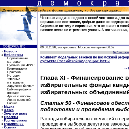
Честные люди не ведают о своей честности, для н
нормальное состояние, добрые даже не подозреваю
Скромные потому и скромные, что не знают о своей
важнее всего не стремятся узнать. А вот чиновник,
СОДЕРЖАНИЕ:
09.08.2026, воскресенье. Московское время 06:52
»
Новости
Библиотек
»
Библиотека
Комплект модельных законов по возможной рефор
Нормативный
субъекта Российской Федерации Часть I
материал
Публикации ИРИС
«« 
Комментарии
Практика
История
Глава XI - Финансирование 
Учебные
материалы
избирательные фонды канди
Зарубежный опыт
Библиография и
избирательных объединений
словари
Архив «Голоса»
Архив новостей
Статья 50 - Финансовое обесп
Разное
»
Медиа
подготовки и проведения выб
»
X-files
»
Хочу все знать
»
Проекты
Расходы избирательных комиссий в пери
»
Горячая линия
проведения выборов депутатов законод
»
Публикации
»
Ссылки