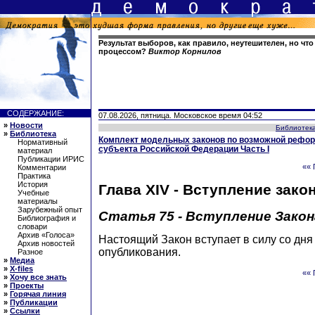
Результат выборов, как правило, неутешителен, но чт
процессом?
Виктор Корнилов
СОДЕРЖАНИЕ:
07.08.2026, пятница. Московское время 04:52
»
Новости
Библиотек
»
Библиотека
Комплект модельных законов по возможной рефор
Нормативный
субъекта Российской Федерации Часть I
материал
Публикации ИРИС
«« 
Комментарии
Практика
История
Глава XIV - Вступление зако
Учебные
материалы
Зарубежный опыт
Статья 75 - Вступление Закон
Библиография и
словари
Архив «Голоса»
Настоящий Закон вступает в силу со дня
Архив новостей
опубликования.
Разное
»
Медиа
»
X-files
«« 
»
Хочу все знать
»
Проекты
»
Горячая линия
»
Публикации
»
Ссылки