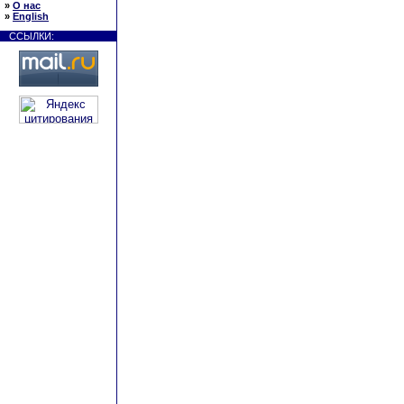
»
О нас
»
English
ССЫЛКИ: