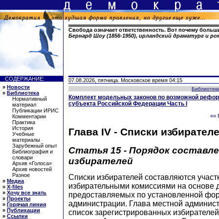
Свобода означает ответственность. Вот почему больш
Бернард Шоу (1856-1950), ирландский драматург и р
СОДЕРЖАНИЕ:
07.08.2026, пятница. Московское время 04:15
»
Новости
Библиотек
»
Библиотека
Комплект модельных законов по возможной рефор
Нормативный
субъекта Российской Федерации Часть I
материал
Публикации ИРИС
«« 
Комментарии
Практика
История
Глава IV - Списки избирател
Учебные
материалы
Зарубежный опыт
Статья 15 - Порядок составле
Библиография и
словари
избирателей
Архив «Голоса»
Архив новостей
Разное
Списки избирателей составляются учас
»
Медиа
избирательными комиссиями на основе 
»
X-files
»
Хочу все знать
предоставляемых по установленной фор
»
Проекты
администрации. Глава местной админист
»
Горячая линия
»
Публикации
список зарегистрированных избирателей
»
Ссылки