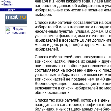
января и 1 июля каждого года. Глава ме
»
О нас
»
English
направляет данные об избирателях в уч
избирательные комиссии не позднее чем 
ССЫЛКИ:
выборов.
Список избирателей составляется на ос
избирателей или в алфавитном порядке
населенным пунктам, улицам, домам. В 
указывается фамилия, имя и отчество, г
избирателей в возрасте 18 лет дополни
месяц и день рождения) и адрес места ж
избирателей.
Список избирателей-военнослужащих, н
воинских частях, членов их семей и друг
они проживают в районе расположения в
составляется на основании данных, пр
участковым избирательным комиссиям 
воинских частей не позднее чем за 40 дн
Военнослужащие, проживающие вне воин
включаются в списки избирателей по мес
общих основаниях.
Списки тех избирателей, которые в день
находиться в санаториях, профилактория
больницах, иных стационарных лечебно