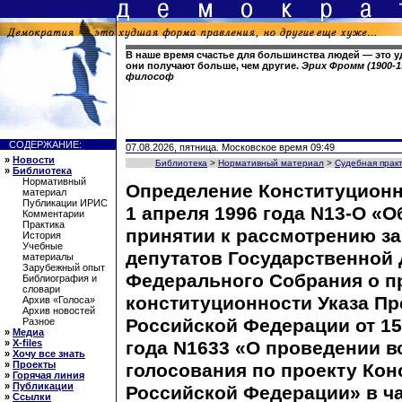
В наше время счастье для большинства людей — это уд
они получают больше, чем другие.
Эрих Фромм (1900-1
философ
СОДЕРЖАНИЕ:
07.08.2026, пятница. Московское время 09:49
»
Новости
Библиотека
>
Нормативный материал
>
Судебная прак
»
Библиотека
Нормативный
Определение Конституционн
материал
Публикации ИРИС
1 апреля 1996 года N13-О «Об
Комментарии
Практика
принятии к рассмотрению з
История
Учебные
депутатов Государственной
материалы
Зарубежный опыт
Федерального Собрания о п
Библиография и
словари
конституционности Указа Пр
Архив «Голоса»
Архив новостей
Российской Федерации от 15
Разное
»
Медиа
»
X-files
года N1633 «О проведении в
»
Хочу все знать
»
Проекты
голосования по проекту Кон
»
Горячая линия
»
Публикации
Российской Федерации» в ч
»
Ссылки