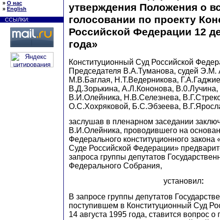
»
О нас
утверждения Положения о в
»
English
голосовании по проекту Кон
ССЫЛКИ:
Российской Федерации 12 де
года»
Конституционный Суд Российской Федер
Председателя В.А.Туманова, судей Э.М. 
М.В.Баглая, Н.Т.Ведерникова, Г.А.Гаджи
В.Д.Зорькина, А.Л.Кононова, В.0.Лучина,
В.И.Олейника, Н.В.Селезнева, В.Г.Стрек
О.С.Хохряковой, Б.С.Эбзеева, В.Г.Яросл
заслушав в пленарном заседании заключ
В.И.Олейника, проводившего на основан
Федерального конституционного закона
Суде Российской Федерации» предварит
запроса группы депутатов Государстве
Федерального Собрания,
установил
:
В запросе группы депутатов Государств
поступившем в Конституционный Суд Ро
14 августа 1995 года, ставится вопрос о