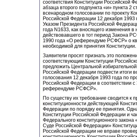
соответствия Конституции Российской 
абзаца второго подпункта «и» пункта 2 
всенародном голосовании по проекту Ко
Российской Федерации 12 декабря 1993 
Указом Президента Российской Федераци
года N1633, как вносящего изменения в 
действовавшего в тот период
З
акона РС
1990 года «О ре
ф
ерендуме РСФСР» о кв
необходимой для принятия Конституции.
Заявители просят признать это положен
соответствующим Конституции Российск
предложить Центральной избирательной
Российской Федерации подвести итоги в
голосования 12 декабря 1993 года по пр
Российской Федерации в соответствии 
ре
ф
ерендуме РСФСР».
По существу их требование сводится к 
к
онституционности действующей Консти
Федерации по порядку ее принятия. Одна
Конституции Российской Федерации и час
Федерального конституционного
з
акона
Суде Российской Федерации» Конституц
Р
оссий
с
кой Федерации
н
е вправе прове
конституционность Конституци
и
Российск