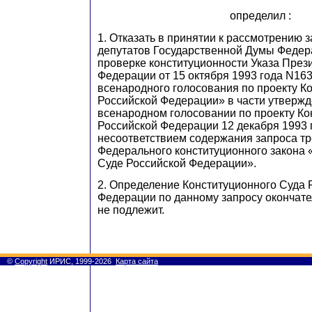
определил
:
1. Отказать в принятии к рассмотрению 
депутатов Государственной Думы Федер
проверке конституционности Указа През
Федерации от 15 октября 1993 года N16
всенародного голосования по пр
о
екту К
Российской Федерации» в части утверж
всенародном голосовании по проекту Ко
Российской Федерации 12 декабря 1993 г
несоответствием содержания запроса т
Ф
е
дерального конституционного закона
Суде Российской Федерации».
2. Определение Конституционного Суда 
Федерации по данному запросу окончат
не подлеж
и
т.
©
Copyright
ИРИС, 1999-2026
Карта сайта