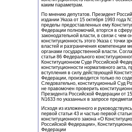
каким параметрам.
По мнению депутато
в
. Президент Росси
и
з
дании Ука
з
а от 15 октября 1993 года 
пределы предоставленных ему Конститу
Федерации полномочий, вторгся в с
ф
еру
законодательной власти, в связи с чем о
конститу
ц
ионность этого Указа с точки з
властей и ра
з
граничения компетенции 
органами государственной власти. Согла
статьи 86 Федерального конституционног
Конституционном Суде Российской Феде
конституционности нормативного акта,
п
вступления в силу действующей Констит
Ф
едерации, про
и
зводится только по сод
Сле
д
о
в
ательно,
к
онституционный Суд Р
не правомочен проверить конституционн
Президента Российской
Ф
едерации от 15
N1633 по указанн
ы
х в запросе пред
м
ета
Исходя и
з
и
з
ложенного и руководствуясь
первой статьи 43 и частью первой стать
конституционного закона «О Конституци
Российской
Ф
едерации», Конституционн
Ф
едерации