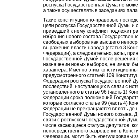
роспуска Государственная Дума не може
а также осуществлять в заседаниях пал
Такие конституционно-правовые последс
цели роспуска Государственной Думы и 
приведший к нему конфликт подлежит р
избрания нового состава Государственн
свободных выборов как высшего непоср
выражения власти народа (статья 3 Кон
Федерации), а следовательно, акты, пр
Государственной Думой после решения о
назначении новых выборов, не имели бы
характера. Именно этим конституционны
предусмотренного статьей 109 Конститу
Федерации роспуска Государственной Д
последствий, наступающих в связи с ис
установленного в статье 96 (часть 1) Ко
Федерации срока полномочий Государст
которые согласно статье 99 (часть 4) Ко
Федерации не прекращаются вплоть до 
Государственной Думы нового созыва. Д
связи с роспуском Государственной Дум
числе касающиеся статуса депутатов, к
непосредственного разрешения в Конст
Федерации, могут быть урегулированы з