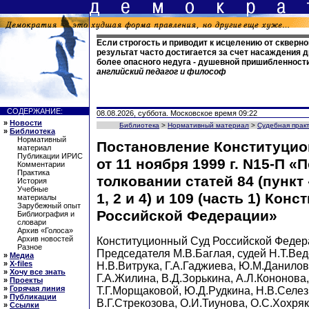
Если строгость и приводит к исцелению от скверно
результат часто достигается за счет насаждения д
более опасного недуга - душевной пришибленност
английский педагог и философ
СОДЕРЖАНИЕ:
08.08.2026, суббота. Московское время 09:22
»
Новости
Библиотека
>
Нормативный материал
>
Судебная прак
»
Библиотека
Нормативный
Постановление Конституцио
материал
Публикации ИРИС
от 11 ноября 1999 г. N15-П «
Комментарии
Практика
толковании статей 84 (пункт 
История
Учебные
1, 2 и 4) и 109 (часть 1) Кон
материалы
Зарубежный опыт
Российской Федерации»
Библиография и
словари
Архив «Голоса»
Архив новостей
Конституционный Суд Российской Федер
Разное
Председателя М.В.Баглая, судей Н.Т.Ве
»
Медиа
»
X-files
Н.В.Витрука, Г.А.Гаджиева, Ю.М.Данилов
»
Хочу все знать
Г.А.Жилина, В.Д.Зорькина, А.Л.Кононова,
»
Проекты
»
Горячая линия
Т.Г.Морщаковой, Ю.Д.Рудкина, Н.В.Селез
»
Публикации
В.Г.Стрекозова, О.И.Тиунова, О.С.Хохря
»
Ссылки