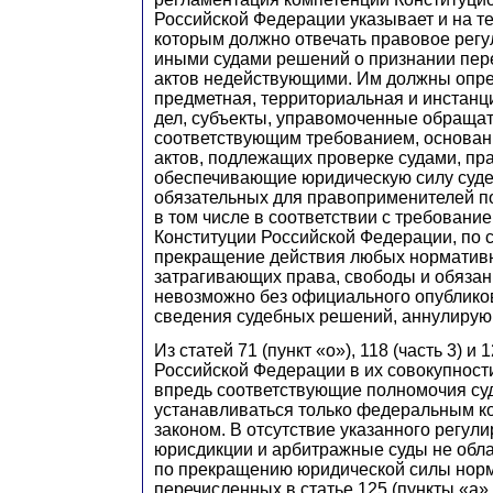
Российской Федерации указывает и на т
которым должно отвечать правовое рег
иными судами решений о признании пер
актов недействующими. Им должны опр
предметная, территориальная и инстанц
дел, субъекты, управомоченные обращать
соответствующим требованием, основан
актов, подлежащих проверке судами, пр
обеспечивающие юридическую силу суд
обязательных для правоприменителей по
в том числе в соответствии с требованием
Конституции Российской Федерации, по 
прекращение действия любых норматив
затрагивающих права, свободы и обязан
невозможно без официального опублико
сведения судебных решений, аннулирую
Из статей 71 (пункт «о»), 118 (часть 3) и
Российской Федерации в их совокупности
впредь соответствующие полномочия су
устанавливаться только федеральным к
законом. В отсутствие указанного регул
юрисдикции и арбитражные суды не обл
по прекращению юридической силы норм
перечисленных в статье 125 (пункты «а» 