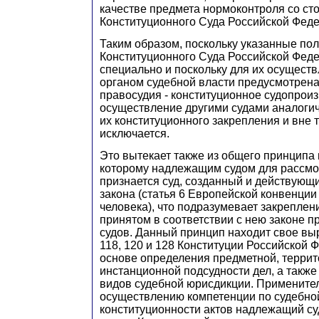
качестве предмета нормоконтроля со ст
Конституционного Суда Российской Фед
Таким образом, поскольку указанные по
Конституционного Суда Российской Фед
специально и поскольку для их осущест
органом судебной власти предусмотрен
правосудия - конституционное судопроиз
осуществление другими судами аналоги
их конституционного закрепления и вне 
исключается.
Это вытекает также из общего принципа 
которому надлежащим судом для рассмо
признается суд, созданный и действующ
закона (статья 6 Европейской конвенции
человека), что подразумевает закреплен
принятом в соответствии с нею законе 
судов. Данный принцип находит свое выр
118, 120 и 128 Конституции Российской 
основе определения предметной, террит
инстанционной подсудности дел, а также
видов судебной юрисдикции. Применител
осуществлению компетенции по судебно
конституционности актов надлежащий су