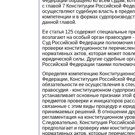
Федерации обращено ко всем судам, кот
с главой 7 Конституции Российской Фед
осуществляют судебную власть в предел
компетенции и в формах судопроизводст
данной главой.
Ее статья 125 содержит специальные пр
возлагают на особый орган правосудия 
Суд Российской Федерации полномочия
проверки конституционности перечислен
нормативных актов, которая может повле
юридической силы. Другие судебные орг
Российской Федерации такими полномочи
Определяя компетенцию Конституционно
Федерации, Конституция Российской Фед
обязательности ее осуществления в сп
правосудия - конституционном судопрои
устанавливает основные признаки этой 
предметов проверки и инициаторов расс
связанные с этим виды процедур и юрид
принимаемых решений. В отношении дру
регламентация на конституционном уровн
Следовательно, Конституция Российско
предполагает и проверку ими конституц
нормативных актов, которые перечислены