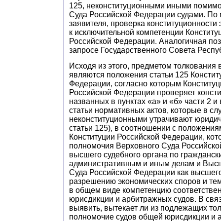
125, неконституционными иными помимо
Суда Российской Федерации судами. По
заявителя, проверка конституционности 
к исключительной компетенции Конститу
Российской Федерации. Аналогичная по
запросе Государственного Совета Респу
Исходя из этого, предметом толкования 
являются положения статьи 125 Констит
Федерации, согласно которым Конститу
Российской Федерации проверяет конст
названных в пунктах «а» и «б» части 2 и 
статьи нормативных актов, которые в сл
неконституционными утрачивают юридиче
статьи 125), в соотношении с положения
Конституции Российской Федерации, кот
полномочия Верховного Суда Российско
высшего судебного органа по гражданск
административным и иным делам и Выс
Суда Российской Федерации как высшего
разрешению экономических споров и те
в общем виде компетенцию соответстве
юрисдикции и арбитражных судов. В свя
выявить, вытекает ли из подлежащих т
полномочие судов общей юрисдикции и 