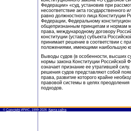
Федерации» «суд, установив при рассмо
несоответствие акта государственного ил
равно должностного лица Конституции Р
Федерации, Федеральному конституционн
общепризнанным принципам и нормам 
права, международному договору Росси
конституции (уставу) субъекта Российск
принимает решение в соответствии с п
положениями, имеющими наибольшую юр
Выводы судов (в особенности, высших с
нормы закона Конституции Российской 
означает признание ее утратившей силу.
решения судов представляют собой поя
права, развитие которого крайне необхо
правовой системы в целях преодоления 
подходов.
©
Copyright
ИРИС, 1999-2026
Карта сайта