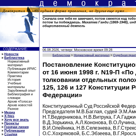
Сначала они тебя не замечают, потом смеются над тобой
потом ты побеждаешь.
Махатма Ганди (1869-1948), и
общественный деятель
СОДЕРЖАНИЕ:
06.08.2026, четверг. Московское время 09:28
»
Новости
Библиотека
>
Нормативный материал
>
Судебная прак
»
Библиотека
Нормативный
Постановление Конституцио
материал
Публикации ИРИС
от 16 июня 1998 г. N19-П «По
Комментарии
Практика
толковании отдельных поло
История
Учебные
125, 126 и 127 Конституции 
материалы
Зарубежный опыт
Федерации»
Библиография и
словари
Архив «Голоса»
Архив новостей
Конституционный Суд Российской Федер
Разное
Председателя М.В.Баглая, судей Э.М.Ам
»
Медиа
»
X-files
Н.Т.Ведерникова, Н.В.Витрука, Г.А.Гадж
»
Хочу все знать
В.Д.Зорькина, А.Л.Кононова, В.О.Лучина,
»
Проекты
»
Горячая линия
В.И.Олейника, Н.В.Селезнева, В.Г.Стрек
»
Публикации
О.С.Хохряковой, Б.С.Эбзеева, В.Г.Яросл
»
Ссылки