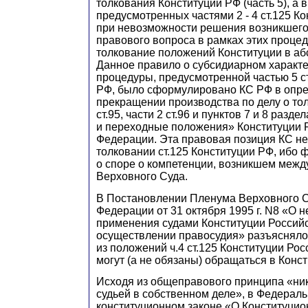
толкования Конституции РФ (часть 5), а 
предусмотренных частями 2 - 4 ст.125 Ко
при невозможности решения возникшего
правового вопроса в рамках этих проце
толкование положений Конституции в аб
Данное правило о субсидиарном характ
процедуры, предусмотренной частью 5 с
РФ, было сформулировано КС РФ в опре
прекращении производства по делу о т
ст.95, части 2 ст.96 и пунктов 7 и 8 разд
и переходные положения» Конституции 
Федерации. Эта правовая позиция КС не
толковании ст.125 Конституции РФ, ибо ф
о споре о компетенции, возникшем меж
Верховного Суда.
В Постановлении Пленума Верховного С
Федерации от 31 октября 1995 г. N8 «О 
применения судами Конституции Россий
осуществлении правосудия» разъяснялос
из положений ч.4 ст.125 Конституции Ро
могут (а не обязаны) обращаться в Конс
Исходя из общеправового принципа «ник
судьей в собственном деле», в Федерал
конституционном законе «О Конституци