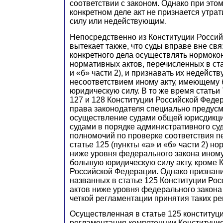
соответствии с законом. Однако при это
конкретном деле акт не признается утр
силу или недействующим.
Непосредственно из Конституции Росси
вытекает также, что суды вправе вне св
конкретного дела осуществлять нормоко
нормативных актов, перечисленных в ста
и «б» части 2), и признавать их недейст
несоответствием иному акту, имеющему
юридическую силу. В то же время статьи 7
127 и 128 Конституции Российской Феде
права законодателя специально предус
осуществление судами общей юрисдикц
судами в порядке административного су
полномочий по проверке соответствия п
статье 125 (пункты «а» и «б» части 2) н
ниже уровня федерального закона ином
большую юридическую силу акту, кроме 
Российской Федерации. Однако призна
названных в статье 125 Конституции Ро
актов ниже уровня федерального закон
четкой регламентации принятия таких р
Осуществленная в статье 125 конституц
регламентация компетенции Конституци