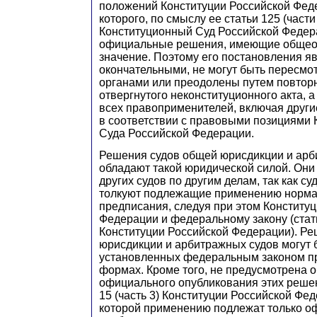
положений Конституции Российской Фед
которого, по смыслу ее статьи 125 (части 
Конституционный Суд Российской Федер
официальные решения, имеющие общео
значение. Поэтому его постановления я
окончательными, не могут быть пересмо
органами или преодолены путем повтор
отвергнутого неконституционного акта, 
всех правоприменителей, включая други
в соответствии с правовыми позициями 
Суда Российской Федерации.
Решения судов общей юрисдикции и арб
обладают такой юридической силой. Они
других судов по другим делам, так как с
толкуют подлежащие применению норм
предписания, следуя при этом Конститу
Федерации и федеральному закону (стать
Конституции Российской Федерации). Р
юрисдикции и арбитражных судов могут 
установленных федеральным законом п
формах. Кроме того, не предусмотрена 
официального опубликования этих решени
15 (часть 3) Конституции Российской Фе
которой применению подлежат только о