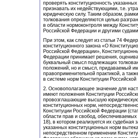
проверять конституционность указанных
признавать их недействующими, т.е. ут
юридическую силу. Таким образом, рамк
толкования определяются целью разгра
в области нормоконтроля между Консти
Российской Федерации и другими судами
При этом, как следует из статьи 74 Феде
конституционного закона «О Конституци
Российской Федерации», Конституционн
Федерации принимает решения, оценива
буквальный смысл подлежащих толкова
положений, но и смысл, придаваемый и
правоприменительной практикой, а также
в системе норм Конституции Российской
2. Основополагающее значение для нас
имеют положения Конституции Российск
провозглашающие высшую юридическую
конституционных норм, непосредственн
Конституции Российской Федерации (стать
области прав и свобод, обеспечиваемых
18), в котором реализуется их судебная з
указанных конституционных норм вытекае
непосредственном применении Конститу