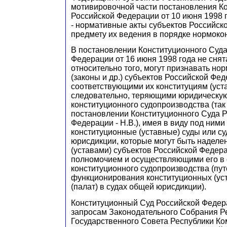
мотивировочной части постановления К
Российской Федерации от 10 июня 1998 г
- нормативные акты субъектов Российск
предмету их ведения в порядке нормоко
В постановлении Конституционного Суда
Федерации от 16 июня 1998 года не сня
относительно того, могут признавать но
(законы и др.) субъектов Российской Фе
соответствующими их конституциям (уста
следовательно, теряющими юридическую
конституционного судопроизводства (так
постановлении Конституционного Суда 
Федерации - Н.В.), имея в виду под ними
конституционные (уставные) суды или с
юрисдикции, которые могут быть наделе
(уставами) субъектов Российской Федер
полномочием и осуществляющими его в 
конституционного судопроизводства (пут
функционирования конституционных (ус
(палат) в судах общей юрисдикции).
Конституционный Суд Российской Федер
запросам Законодательного Собрания Р
Государственного Совета Республики К