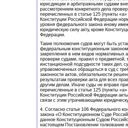
юрисдикции и арбитражными судами вне 
рассмотрением конкретного дела провер
перечисленных в статье 125 (пункты «а» 
Конституции Российской Федерации нор
уровня федерального закона иному им
юридическую силу акту, кроме Конституц
Федерации.
Такие полномочия судов могут быть уст
федеральным конституционным законом
закрепления в нем видов нормативных 
проверке судами, правил о предметной,
инстанционной подсудности таких дел, с
управомоченных обращаться в суд с тре
законности актов, обязательности решен
результатам проверки акта для всех пр
другим делам. Иначе суды не вправе пр
перечисленные в статье 125 (пункты «а» 
Конституции Российской Федерации акты
связи с этим утрачивающими юридическу
4. Согласно статье 106 Федерального ко
закона «О Конституционном Суде Росси
данное Конституционным Судом Российс
настоящем Постановлении толкование я