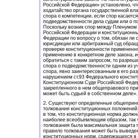
Российской Федерации» установлено, чт
ходатайство органа государственной вл
спора о компетенции, если спор касаетс
подведомственности дела судам или о п
Поскольку возник спор между Пленумом
Российской Федерации и конституционн
Федерации по вопросу о том, обязан ли 
юрисдикции или арбитражный суд обраща
проверке конституционности примененн
применению в конкретном деле закона, и
обратиться с таким запросом, то разреш
спора о подведомственности одним из уч
спора, явно заинтересованным в его ра
нарушением ст.93 Федерального констит
Конституционном Суде Российской Феде
закрепленного в нем общеправового при
может быть судьей в собственном деле».
2. Существуют определенные общеприн
толкования конституционных положений.
в том, что конституционная норма долж
наиболее всеобъемлющим образом, так 
толкования была максимальная защита п
правило толкования может быть выведе
конституционных норм, содержащихся в с