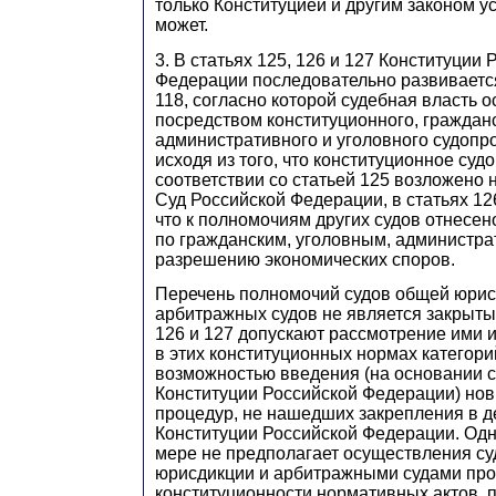
только Конституцией и другим законом у
может.
3. В статьях 125, 126 и 127 Конституции 
Федерации последовательно развивается
118, согласно которой судебная власть 
посредством конституционного, гражданс
административного и уголовного судопр
исходя из того, что конституционное суд
соответствии со статьей 125 возложено
Суд Российской Федерации, в статьях 12
что к полномочиям других судов отнесен
по гражданским, уголовным, администра
разрешению экономических споров.
Перечень полномочий судов общей юрис
арбитражных судов не является закрытым
126 и 127 допускают рассмотрение ими и
в этих конституционных нормах категорий
возможностью введения (на основании с
Конституции Российской Федерации) но
процедур, не нашедших закрепления в 
Конституции Российской Федерации. Одна
мере не предполагает осуществления с
юрисдикции и арбитражными судами пр
конституционности нормативных актов, 