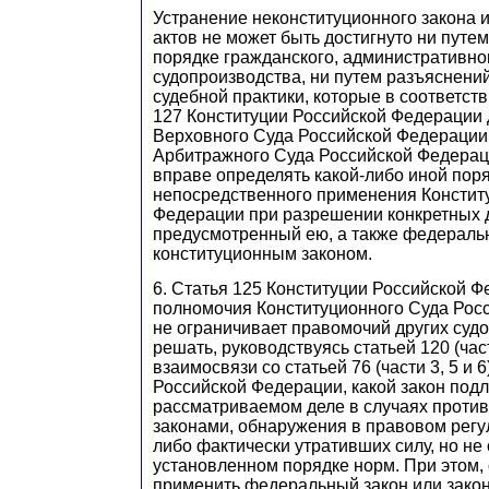
Устранение неконституционного закона 
актов не может быть достигнуто ни путе
порядке гражданского, административно
судопроизводства, ни путем разъяснени
судебной практики, которые в соответств
127 Конституции Российской Федерации
Верховного Суда Российской Федерации
Арбитражного Суда Российской Федерац
вправе определять какой-либо иной пор
непосредственного применения Констит
Федерации при разрешении конкретных д
предусмотренный ею, а также федерал
конституционным законом.
6. Статья 125 Конституции Российской 
полномочия Конституционного Суда Рос
не ограничивает правомочий других суд
решать, руководствуясь статьей 120 (част
взаимосвязи со статьей 76 (части 3, 5 и 
Российской Федерации, какой закон под
рассматриваемом деле в случаях проти
законами, обнаружения в правовом рег
либо фактически утративших силу, но не
установленном порядке норм. При этом, 
применить федеральный закон или закон