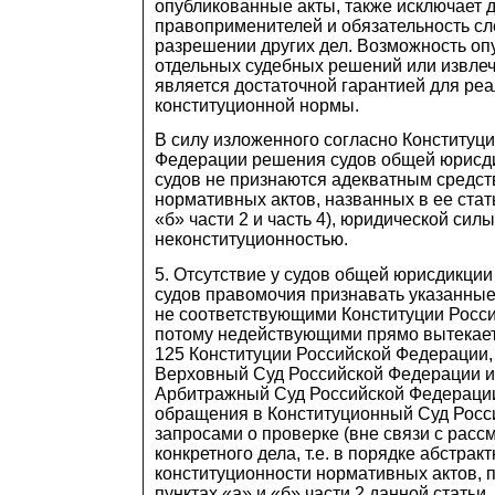
опубликованные акты, также исключает д
правоприменителей и обязательность с
разрешении других дел. Возможность оп
отдельных судебных решений или извлеч
является достаточной гарантией для ре
конституционной нормы.
В силу изложенного согласно Конституц
Федерации решения судов общей юрисд
судов не признаются адекватным средс
нормативных актов, названных в ее стать
«б» части 2 и часть 4), юридической силы
неконституционностью.
5. Отсутствие у судов общей юрисдикци
судов правомочия признавать указанны
не соответствующими Конституции Росс
потому недействующими прямо вытекает 
125 Конституции Российской Федерации,
Верховный Суд Российской Федерации 
Арбитражный Суд Российской Федерации
обращения в Конституционный Суд Росс
запросами о проверке (вне связи с рас
конкретного дела, т.е. в порядке абстрак
конституционности нормативных актов, 
пунктах «а» и «б» части 2 данной статьи.