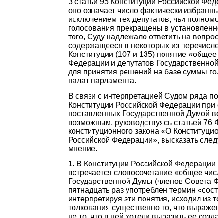
3 статьи 95 Конституции Российской Феде
оно означает число фактически избранны
исключением тех депутатов, чьи полном
голосования прекращены в установленн
того, Суду надлежало ответить на вопрос
содержащееся в некоторых из перечисл
Конституции (107 и 135) понятие «общее
Федерации и депутатов Государственно
для принятия решений на базе суммы го
палат парламента.
В связи с интерпретацией Судом ряда п
Конституции Российской Федерации при 
поставленных Государственной Думой в
возможным, руководствуясь статьей 76 
конституционного закона «О Конституци
Российской Федерации», высказать сле
мнение.
1. В Конституции Российской Федерации
встречается словосочетание «общее чис
Государственной Думы (членов Совета 
пятнадцать раз употреблен термин «соста
интерпретируя эти понятия, исходил из то
толкования существенно то, что выражен
не то, что в ней хотели выразить ее созд