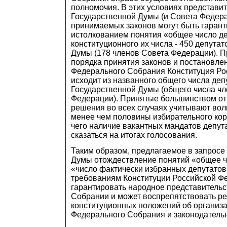
полномочия. В этих условиях представи
Государственной Думы (и Совета Федера
принимаемых законов могут быть гаран
истолкованием понятия «общее число де
конституционного их числа - 450 депута
Думы (178 членов Совета Федерации). 
порядка принятия законов и постановле
Федерального Собрания Конституция Ро
исходит из названного общего числа деп
Государственной Думы (общего числа ч
Федерации). Принятые большинством от
решения во всех случаях учитывают вол
менее чем половины избирательного кор
чего наличие вакантных мандатов депут
сказаться на итогах голосования.
Таким образом, предлагаемое в запросе
Думы отождествление понятий «общее ч
«число фактически избранных депутатов
требованиям Конституции Российской Ф
гарантировать народное представитель
Собрании и может воспрепятствовать р
конституционных положений об организ
Федерального Собрания и законодатель