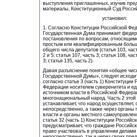
выступления приглашенных, изучив пре
материалы, Конституционный Суд Росси
установил:
1. Согласно Конституции Российской Фе
Государственная Дума принимает федер
постановления по вопросам, относящимс
простым или квалифицированным больш
общего числа депутатов (статья 103, част
2 и 5; статья 107, часть 3; статья 108, час
3; статья 135, часть 2).
Давая разъяснение понятия «общее чис
Государственной Думы», следует исходить
согласно статье 3 (часть 1) Конституции
Федерации носителем суверенитета и е
источником власти в Российской Федера
многонациональный народ. Часть 2 этой 
устанавливает, что народ осуществляет,
непосредственно, а также через органы 
власти и органы местного самоуправлен
статья 32 (часть 1) Конституции Россий
предусматривает, что граждане Российс
право участвовать в управлении делами 
непосредственно, так и через своих пре