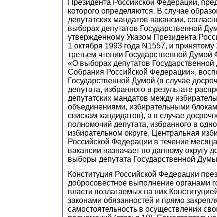
Президента Российской Федерации, пре
которого определяются. В случае образ
депутатских мандатов вакансии, соглас
выборах депутатов Государственной Дум
утвержденному Указом Президента Росс
1 октября 1993 года N1557, и принятому 2
третьем чтении Государственной Думой 
«О выборах депутатов Государственной
Собрания Российской Федерации», восп
Государственной Думой (в случае досро
депутата, избранного в результате расп
депутатских мандатов между избирател
объединениями, избирательными блока
спискам кандидатов), а в случае досроч
полномочий депутата, избранного в одн
избирательном округе, Центральная изб
Российской Федерации в течение месяц
вакансии назначает по данному округу 
выборы депутата Государственной Думы
Конституция Российской Федерации пре
добросовестное выполнение органами г
власти возлагаемых на них Конституци
законами обязанностей и прямо закрепл
самостоятельность в осуществлении сво