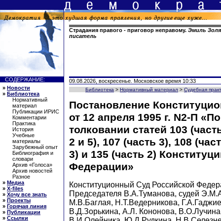
Страдания правого - приговор неправому.
Эмиль Золя 
писатель
СОДЕРЖАНИЕ:
09.08.2026, воскресенье. Московское время 10:33
»
Новости
Библиотека
>
Нормативный материал
>
Судебная прак
»
Библиотека
Нормативный
Постановление Конституцио
материал
Публикации ИРИС
от 12 апреля 1995 г. N2-П «По
Комментарии
Практика
толковании статей 103 (часть
История
Учебные
2 и 5), 107 (часть 3), 108 (час
материалы
Зарубежный опыт
3) и 135 (часть 2) Конституц
Библиография и
словари
Федерации»
Архив «Голоса»
Архив новостей
Разное
»
Медиа
Конституционный Суд Российской Федер
»
X-files
Председателя В.А.Туманова, судей Э.М.
»
Хочу все знать
»
Проекты
М.В.Баглая, Н.Т.Ведерникова, Г.А.Гаджи
»
Горячая линия
В.Д.Зорькина, А.Л. Кононова, В.О.Лучина
»
Публикации
»
Ссылки
В.И.Олейника, Ю.Д.Рудкина, Н.В.Селезнев