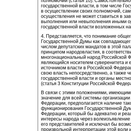
полномочий (статья 10). Самостоятельно
государственной власти, в том числе Го
в осуществлении своих полномочий, сам
осуществления не может ставиться в зав
выполнения или невыполнения иными о
государственной власти возложенных на
4. Представляется, что понимание общег
Государственной Думы как совпадающег
числом депутатских мандатов в этой пала
принципом народовластия, в соответств
многонациональный народ Российской Ф
являющийся носителем суверенитета и
источником власти в Российской Федера
свою власть непосредственно, а также ч
государственной власти и органы местн
(статья 3 Конституции Российской Федер
В связи с этими положениями, имеющи
значение для всей системы организации
Федерации, предполагается наличие так
функционирования Государственной Ду
Федерации, который бы адекватно и реа
интересы народа через волеизъявление
его представителей и исключал бы возм
произвольной интерпретации этой воли и