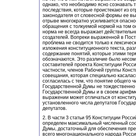
однако, что необходимо ясно сознавать 
последствия, которые проистекают из о
законодателя от словесной формы ее в
отрыве многократно усиливается опасно
обращения с толкуемой нормой на том ос
норма не всегда выражает действитель
создателей. Вопреки выраженной в Пост
проблема не сводится только к лексиче
изложения конституционного текста, ра
содержание понятий, которые этими те
обозначаются. Это различие было несо
составителей проекта Конституции Росс
частности, членов Рабочей группы Конс
совещания, которая специально касалас
согласилась с тем, что понятие общего ч
Государственной Думы не тождественно
Государственной Думы и в своем арифм
выражении может отличаться от констит
установленного числа депутатов Госуда
депутатов.
2. В части 3 статьи 95 Конституции Рос
определен максимальный численный сос
Думы, достаточный для обеспечения пре
всего многонационального народа Росс