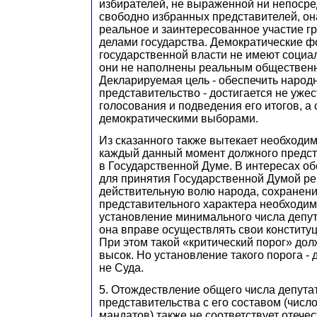
избирателей, не выраженной ни непосре
свободно избранных представителей, он
реальное и заинтересованное участие г
делами государства. Демократические 
государственной власти не имеют социа
они не наполнены реальным обществен
Декларируемая цель - обеспечить народ
представительство - достигается не уже
голосования и подведения его итогов, а
демократическими выборами.
Из сказанного также вытекает необходим
каждый данный момент должного предст
в Государственной Думе. В интересах о
для принятия Государственной Думой 
действительную волю народа, сохранени
представительного характера необходим
установление минимального числа депут
она вправе осуществлять свои конститу
При этом такой «критический порог» дол
высок. Но установление такого порога - 
не Суда.
5. Отождествление общего числа депута
представительства с его составом (числ
мандатов) также не соответствует отече