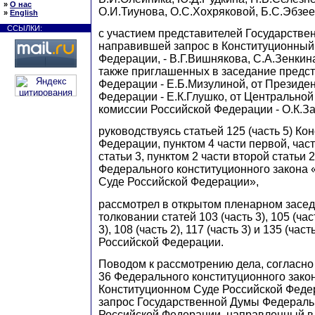
»
О нас
О.И.Тиунова, О.С.Хохряковой, Б.С.Эбзее
»
English
ССЫЛКИ:
с участием представителей Государстве
направившей запрос в Конституционный
Федерации, - В.Г.Вишнякова, С.А.Зенкин
также приглашенных в заседание предст
Федерации - Е.Б.Мизулиной, от Президе
Федерации - Е.К.Глушко, от Центральной
комиссии Российской Федерации - О.К.З
руководствуясь статьей 125 (часть 5) Ко
Федерации, пунктом 4 части первой, час
статьи 3, пунктом 2 части второй статьи 
Федерального конституционного закона
Суде Российской Федерации»,
рассмотрел в открытом пленарном засед
толковании статей 103 (часть 3), 105 (част
3), 108 (часть 2), 117 (часть 3) и 135 (час
Российской Федерации.
Поводом к рассмотрению дела, согласно 
36 Федерального конституционного зако
Конституционном Суде Российской Феде
запрос Государственной Думы Федераль
Российской Федерации, направленный в