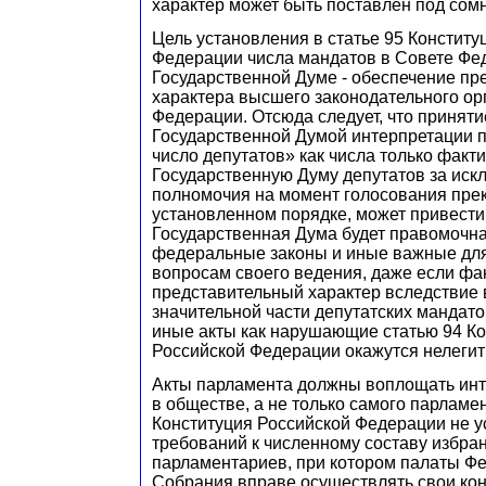
характер может быть поставлен под сом
Цель установления в статье 95 Конститу
Федерации числа мандатов в Совете Фе
Государственной Думе - обеспечение пр
характера высшего законодательного ор
Федерации. Отсюда следует, что принят
Государственной Думой интерпретации 
число депутатов» как числа только факт
Государственную Думу депутатов за искл
полномочия на момент голосования пре
установленном порядке, может привести 
Государственная Дума будет правомочн
федеральные законы и иные важные для
вопросам своего ведения, даже если фак
представительный характер вследствие 
значительной части депутатских мандато
иные акты как нарушающие статью 94 К
Российской Федерации окажутся нелеги
Акты парламента должны воплощать ин
в обществе, а не только самого парламе
Конституция Российской Федерации не 
требований к численному составу избра
парламентариев, при котором палаты Ф
Собрания вправе осуществлять свои ко