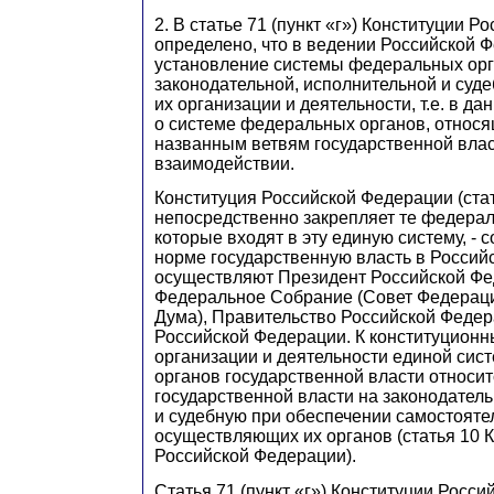
2. В статье 71 (пункт «г») Конституции 
определено, что в ведении Российской 
установление системы федеральных ор
законодательной, исполнительной и суде
их организации и деятельности, т.е. в да
о системе федеральных органов, относя
названным ветвям государственной власт
взаимодействии.
Конституция Российской Федерации (стать
непосредственно закрепляет те федера
которые входят в эту единую систему, - 
норме государственную власть в Россий
осуществляют Президент Российской Фе
Федеральное Собрание (Совет Федераци
Дума), Правительство Российской Федер
Российской Федерации. К конституцион
организации и деятельности единой си
органов государственной власти относи
государственной власти на законодател
и судебную при обеспечении самостояте
осуществляющих их органов (статья 10 
Российской Федерации).
Статья 71 (пункт «г») Конституции Росс