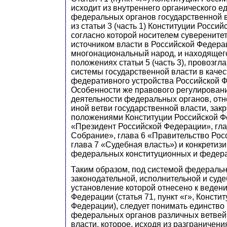
исходит из внутреннего органического е
федеральных органов государственной 
из статьи 3 (часть 1) Конституции Росси
согласно которой носителем суверените
источником власти в Российской Федера
многонациональный народ, и находящег
положениях статьи 5 (часть 3), провозг
системы государственной власти в качес
федеративного устройства Российской 
Особенности же правового регулировани
деятельности федеральных органов, отн
иной ветви государственной власти, зак
положениями Конституции Российской Ф
«Президент Российской Федерации», гл
Собрание», глава 6 «Правительство Рос
глава 7 «Судебная власть») и конкретиз
федеральных конституционных и федера
Таким образом, под системой федераль
законодательной, исполнительной и суде
установление которой отнесено к веден
Федерации (статья 71, пункт «г», Консти
Федерации), следует понимать единство
федеральных органов различных ветвей
власти, которое, исходя из разграничен