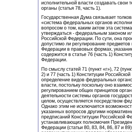
исполнительной власти создавать свои 
органы (статья 78, часть 1).
Государственная Дума связывает толко
«система федеральных органов исполни
вопросом о том, каким актом эта систем
утверждаться - федеральным законом и
Российской Федерации. По сути, она про
допустимо ли регулирование предметов
Федерации в правовых формах, указание
содержится в статье 76 (часть 1) Консти
Федерации.
По смыслу статей 71 (пункт «г»), 72 (пункт
2) и 77 (часть 1) Конституции Российско
определение видов федеральных органо
власти, постольку поскольку оно взаимо
регулированием общих принципов орган
деятельности системы органов государс
целом, осуществляется посредством фед
Однако этим не исключается возможност
указанных вопросов другими нормативн
предписаний Конституции Российской Ф
устанавливающих полномочия Президен
Федерации (статьи 80, 83, 84, 86, 87 и 89)