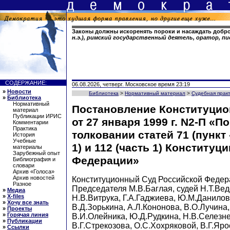
Законы должны искоренять пороки и насаждать добр
н.э.), римский государственный деятель, оратор, п
СОДЕРЖАНИЕ:
06.08.2026, четверг. Московское время 23:19
»
Новости
Библиотека
>
Нормативный материал
>
Судебная прак
»
Библиотека
Нормативный
Постановление Конституцио
материал
Публикации ИРИС
от 27 января 1999 г. N2-П «По
Комментарии
Практика
толковании статей 71 (пункт «
История
Учебные
1) и 112 (часть 1) Конституц
материалы
Зарубежный опыт
Федерации»
Библиография и
словари
Архив «Голоса»
Архив новостей
Конституционный Суд Российской Федер
Разное
Председателя М.В.Баглая, судей Н.Т.Ве
»
Медиа
»
X-files
Н.В.Витрука, Г.А.Гаджиева, Ю.М.Данилов
»
Хочу все знать
В.Д.Зорькина, А.Л.Кононова, В.О.Лучина,
»
Проекты
»
Горячая линия
В.И.Олейника, Ю.Д.Рудкина, Н.В.Селезн
»
Публикации
В.Г.Стрекозова, О.С.Хохряковой, В.Г.Яр
»
Ссылки