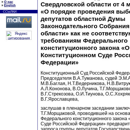
»
О нас
Свердловской области от 4 м
»
English
«О порядке проведения выб
ССЫЛКИ:
депутатов областной Думы
Законодательного Собрания
области» как не соответств
требованиям Федерального
конституционного закона «О
Конституционном Суде Росс
Федерации»
Конституционный Суд Российской Федер
Председателя В.А.Туманова, судей Э.М.
М.В.Баглая, Н.Т.Ведерникова, Н.В.Витрук
А.Л.Кононова, В.О.Лучина, Т.Г.Морщаков
В.Г.Стрекозова, О.И.Тиунова, О.С.Хохря
В.Г.Ярославцева,
заслушав в пленарном заседании заключ
Т.Г.Морщаковой, проводившей на основа
Федерального конституционного закона
Суде Российской Федерации» предварит
запроса группы депутатов Государстве