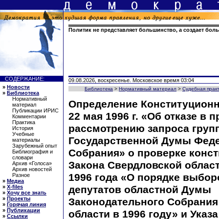
Политик не представляет большинство, а создает бол
СОДЕРЖАНИЕ:
09.08.2026, воскресенье. Московское время 03:04
»
Новости
Библиотека
>
Нормативный материал
>
Судебная прак
»
Библиотека
Нормативный
Определение Конституционн
материал
Публикации ИРИС
22 мая 1996 г. «Об отказе в 
Комментарии
Практика
рассмотрению запроса груп
История
Учебные
Государственной Думы Фед
материалы
Зарубежный опыт
Собрания» о проверке конс
Библиография и
словари
Закона Свердловской област
Архив «Голоса»
Архив новостей
1996 года «О порядке выбор
Разное
»
Медиа
»
X-files
депутатов областной Думы
»
Хочу все знать
»
Проекты
Законодательного Собрания
»
Горячая линия
»
Публикации
области в 1996 году» и Указ
»
Ссылки