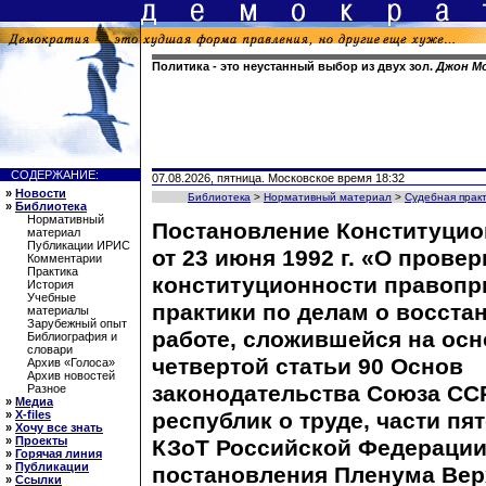
Политика - это неустанный выбор из двух зол.
Джон М
СОДЕРЖАНИЕ:
07.08.2026, пятница. Московское время 18:32
»
Новости
Библиотека
>
Нормативный материал
>
Судебная прак
»
Библиотека
Нормативный
Постановление Конституцио
материал
Публикации ИРИС
от 23 июня 1992 г. «О провер
Комментарии
Практика
конституционности правоп
История
Учебные
практики по делам о восста
материалы
Зарубежный опыт
работе, сложившейся на осн
Библиография и
словари
четвертой статьи 90 Основ
Архив «Голоса»
Архив новостей
законодательства Союза СС
Разное
»
Медиа
»
X-files
республик о труде, части пят
»
Хочу все знать
»
Проекты
КЗоТ Российской Федерации 
»
Горячая линия
»
Публикации
постановления Пленума Вер
»
Ссылки