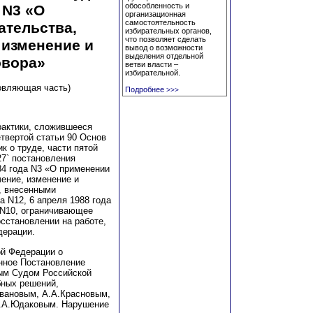
обособленность и
 N3 «О
организационная
самостоятельность
ательства,
избирательных органов,
что позволяет сделать
 изменение и
вывод о возможности
выделения отдельной
овора»
ветви власти –
избирательной.
овляющая часть)
Подробнее
>>>
рактики, сложившееся
етвертой статьи 90 Основ
 о труде, части пятой
27` постановления
4 года N3 «О применении
ение, изменение и
, внесенными
а N12, 6 апреля 1988 года
а N10, ограничивающее
сстановлении на работе,
дерации.
ой Федерации о
нное Постановление
ым Судом Российской
бных решений,
Ивановым, А.А.Красновым,
В.А.Юдаковым. Нарушение