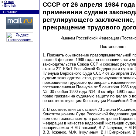
»
О нас
СССР от 26 апреля 1984 года
»
English
применении судами законод
ССЫЛКИ:
регулирующего заключение,
прекращение трудового дог
Именем Российской Федерации (Постан
Постановляет:
1. Признать обыкновение правоприменительной п
после 4 февраля 1988 года на основании части ч
законодательства Союза ССР и союзных республик
статьи 211 КЗоТ Российской Федерации и пункта 
Пленума Верховного Суда СССР от 26 апреля 198
судами законодательства, регулирующего заключ
прекращение трудового договора» с изменениями
постановлениями Пленума от 5 сентября 1986 год
N3, 30 ноября 1990 года N14, 8 октября 1991 год
право граждан на судебную защиту по делам о во
не соответствующим Конституции Российской Фе
2. В соответствии со статьей 73 Закона Российск
Конституционном Суде Российской Федерации да
является основанием для рассмотрения Верховн
Федерации в качестве надзорной инстанции суде
оспариваемых Н.М.Ланкиной, В.И.Галушко, Е.М.
В.В.Ноженко, М.Ф.Никулиным, В.Н.Смирновым, 