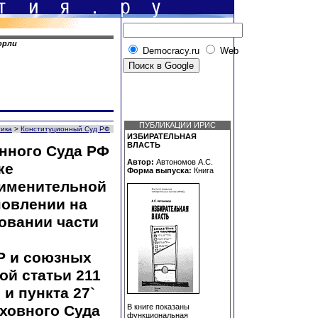
орли
Democracy.ru
Web
ПУБЛИКАЦИИ ИРИС
тика
>
Конституционный Суд РФ
ИЗБИРАТЕЛЬНАЯ
ВЛАСТЬ
нного Суда РФ
Автор:
Автономов А.С.
ке
Форма выпуска:
Книга
рименительной
новлении на
овании части
Р и союзных
ой статьи 211
и пункта 27`
В книге показаны
ховного Суда
функциональная