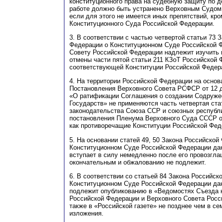
конституционного права на судебную защиту по д
работе должно быть устранено Верховным Судом
если для этого не имеется иных препятствий, кр
Конституционного Суда Российской Федерации.
3. В соответствии с частью четвертой статьи 73 
Федерации о Конституционном Суде Российской 
Совету Российской Федерации надлежит изучить 
отмены части пятой статьи 211 КЗоТ Российской 
соответствующей Конституции Российской Федер
4. На территории Российской Федерации на основ
Постановления Верховного Совета РСФСР от 12 д
«О ратификации Соглашения о создании Содруже
Государств» не применяются часть четвертая ста
законодательства Союза ССР и союзных республик
постановления Пленума Верховного Суда СССР от
как противоречащие Конституции Российской Фед
5. На основании статей 49, 50 Закона Российской
Конституционном Суде Российской Федерации да
вступает в силу немедленно после его провозгла
окончательным и обжалованию не подлежит.
6. В соответствии со статьей 84 Закона Российск
Конституционном Суде Российской Федерации да
подлежит опубликованию в «Ведомостях Съезда 
Российской Федерации и Верховного Совета Росс
также в «Российской газете» не позднее чем в се
изложения.