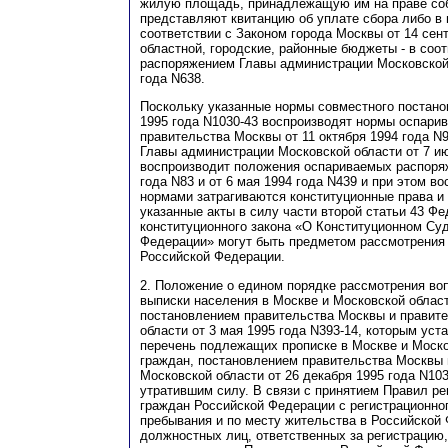
жилую площадь, принадлежащую им на праве соб
представляют квитанцию об уплате сбора либо в 
соответствии с Законом города Москвы от 14 сент
областной, городские, районные бюджеты - в соот
распоряжением Главы администрации Московской 
года N638.
Поскольку указанные нормы совместного постано
1995 года N1030-43 воспроизводят нормы оспари
правительства Москвы от 11 октября 1994 года N
Главы администрации Московской области от 7 и
воспроизводит положения оспариваемых распоря
года N83 и от 6 мая 1994 года N439 и при этом 
нормами затрагиваются конституционные права и
указанные акты в силу части второй статьи 43 Ф
конституционного закона «О Конституционном Су
Федерации» могут быть предметом рассмотрения
Российской Федерации.
2. Положение о едином порядке рассмотрения воп
выписки населения в Москве и Московской облас
постановлением правительства Москвы и правит
области от 3 мая 1995 года N393-14, которым ус
перечень подлежащих прописке в Москве и Моско
граждан, постановлением правительства Москвы 
Московской области от 26 декабря 1995 года N103
утратившим силу. В связи с принятием Правил ре
граждан Российской Федерации с регистрационног
пребывания и по месту жительства в Российской
должностных лиц, ответственных за регистрацию