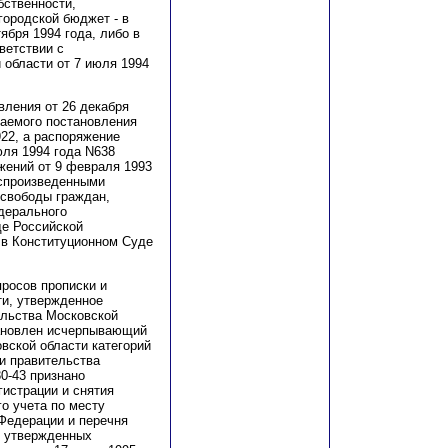
ственности,
городской бюджет - в
ября 1994 года, либо в
ветствии с
области от 7 июля 1994
вления от 26 декабря
ваемого постановления
922, а распоряжение
юля 1994 года N638
жений от 9 февраля 1993
воспроизведенными
 свободы граждан,
едерального
де Российской
 в Конституционном Суде
росов прописки и
ти, утвержденное
ельства Московской
тановлен исчерпывающий
вской области категорий
и правительства
0-43 признано
гистрации и снятия
о учета по месту
 Федерации и перечня
, утвержденных