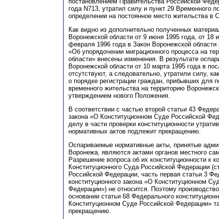
постановлением Правительства Российской Федер
года N713, утратил силу и пункт 29 Временного 
определении на постоянное место жительства в 
Как видно из дополнительно полученных материа
Воронежской области от 9 июня 1995 года, от 18 и
февраля 1996 года в Закон Воронежской области 
«Об упорядочении миграционного процесса на те
области» внесены изменения. В результате оспа
Воронежской области от 10 марта 1995 года в по
отсутствуют, а следовательно, утратили силу, к
о порядке регистрации граждан, прибывших для п
временного жительства на территорию Воронежско
утверждением нового Положения.
В соответствии с частью второй статьи 43 Федер
закона «О Конституционном Суде Российской Фед
делу в части проверки конституционности утрати
нормативных актов подлежит прекращению.
Оспариваемые нормативные акты, принятые адми
Воронежа, являются актами органов местного са
Разрешение вопроса об их конституционности к к
Конституционного Суда Российской Федерации (с
Российской Федерации, часть первая статьи 3 Ф
конституционного закона «О Конституционном Су
Федерации») не относится. Поэтому производство 
основании статьи 68 Федерального конституционн
Конституционном Суде Российской Федерации» т
прекращению.