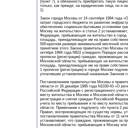
(пункт 7), а обязанность приобретать такую лице
только, как прежде, на юридические лица, но и н
1).
Закон города Москвы от 14 сентября 1994 года «
затрат городского бюджета по развитию инфрастр
обеспечению социально-бытовыми условиями гра
Москву на жительство» в статье 2 устанавливает
Федерации, прибывающие на жительство в город
площадь, принадлежащую им на праве собственн
500-кратном размере минимальной месячной опла
принятием этого Закона правительство Москвы п
октября 1994 года N922 утвердило Порядок расс
прописки (регистрации) граждан, проживающих за
Московской области, прибывающих на жительство
площадь, принадлежащую им на праве собственно
1 прописке (регистрации) в городе Москве подлеж
уплатившие установленный названным Законом с
Постановлением правительства Москвы и правит
области от 26 декабря 1995 года N1030-43 «О рег
Российской Федерации с регистрационного учета 
месту жительства в Москве и Московской област
регистрации и снятия граждан Российской Федера
учета по месту пребывания и по месту жительств
области. Примечание к подпункту «б» пункта 2 раз
Правил, воспроизводящее по существу нормы, у
постановлением правительства Москвы от 11 октя
устанавливает, что граждане, проживающие за п
Московской области, прибывающие в Москву или 