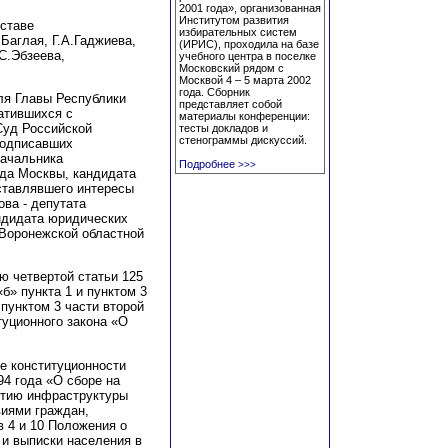
2001 года», организованная
Институтом развития
ставе
избирательных систем
Баглая, Г.А.Гаджиева,
(ИРИС), проходила на базе
С.Эбзеева,
учебного центра в поселке
Московский рядом с
Москвой 4 – 5 марта 2002
года. Сборник
ля Главы Республики
представляет собой
атившихся с
материалы конференции:
Суд Российской
тесты докладов и
стенограммы дискуссий.
подписавших
начальника
Подробнее
>>>
ода Москвы, кандидата
ставлявшего интересы
ва - депутата
ндидата юридических
 Воронежской областной
ю четвертой статьи 125
б» пункта 1 и пунктом 3
 пунктом 3 части второй
туционного закона «О
е конституционности
94 года «О сборе на
итию инфраструктуры
виями граждан,
в 4 и 10 Положения о
 и выписки населения в