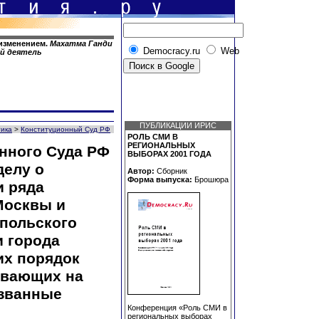
 изменением.
Махатма Ганди
Democracy.ru
Web
ый деятель
ПУБЛИКАЦИИ ИРИС
тика
>
Конституционный Суд РФ
РОЛЬ СМИ В
РЕГИОНАЛЬНЫХ
нного Суда РФ
ВЫБОРАХ 2001 ГОДА
делу о
Автор:
Сборник
Форма выпуска:
Брошюра
и ряда
Москвы и
опольского
и города
их порядок
ывающих на
азванные
Конференция «Роль СМИ в
региональных выборах