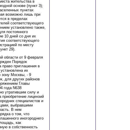
места жительства в
здной основе (пункт 3);
населенных пунктах
рая возможно лишь при
ется в пределах
ителей соответствующего
ением установлено также,
для постоянного
е 10 дней со дня их
ятия соответствующего
истрацией по месту
ункт 29).
й области от 9 февраля
вержден Порядок
а право приглашения в
 установлена их
 зону Москвы, - 9
к, для других районов
поряжением Главы
94 года N638
ано утратившим силу и
а приобретение лицензий
городних специалистов и
ицами, выбравшими
асть. В нем
рядка о том, что
глашенного иногороднего
лощадь, как
нную в собственность