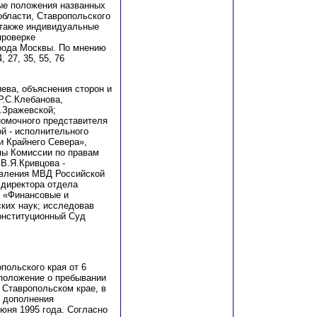
ые положения названных
области, Ставропольского
 также индивидуальные
проверке
орода Москвы. По мнению
 27, 35, 55, 76
ева, объяснения сторон и
Р.С.Клебанова,
.Зражевской;
номочного представителя
й - исполнительного
и Крайнего Севера»,
пы Комиссии по правам
В.Я.Кривцова -
авления МВД Российской
 директора отдела
ы «Финансовые и
ких наук; исследовав
онституционный Суд
польского края от 6
 положение о пребывании
 Ставропольском крае, в
и дополнения
июня 1995 года. Согласно