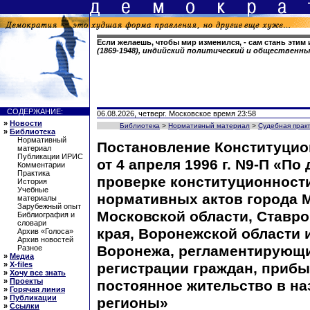
Если желаешь, чтобы мир изменился, - сам стань этим
(1869-1948), индийский политический и общественн
СОДЕРЖАНИЕ:
06.08.2026, четверг. Московское время 23:58
»
Новости
Библиотека
>
Нормативный материал
>
Судебная прак
»
Библиотека
Нормативный
Постановление Конституцио
материал
Публикации ИРИС
от 4 апреля 1996 г. N9-П «По 
Комментарии
Практика
проверке конституционност
История
Учебные
нормативных актов города 
материалы
Зарубежный опыт
Московской области, Ставр
Библиография и
словари
края, Воронежской области 
Архив «Голоса»
Архив новостей
Воронежа, регламентирующ
Разное
»
Медиа
»
X-files
регистрации граждан, приб
»
Хочу все знать
»
Проекты
постоянное жительство в н
»
Горячая линия
»
Публикации
регионы»
»
Ссылки