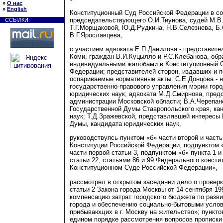
»
О нас
»
English
Конституционный Суд Российской Федерации в со
председательствующего О.И.Тиунова, судей М.В.
ССЫЛКИ:
Т.Г.Морщаковой, Ю.Д.Рудкина, Н.В.Селезнева, Б.
В.Г.Ярославцева,
с участием адвоката Е.П.Данилова - представите
Коми, граждан В.И.Куцылло и Р.С.Клебанова, обр
индивидуальными жалобами в Конституционный 
Федерации; представителей сторон, издавших и 
оспариваемые нормативные акты: С.Е.Донцова - 
государственно-правового управления мэрии гор
юридических наук; адвоката М.Д.Смирнова, пред
администрации Московской области; В.А.Черепано
Государственной Думы Ставропольского края, ка
наук; Т.Д.Зражевской, представлявшей интересы
Думы, кандидата юридических наук,
руководствуясь пунктом «б» части второй и часть
Конституции Российской Федерации, подпунктом «
части первой статьи 3, подпунктом «б» пункта 1 и
статьи 22, статьями 86 и 99 Федерального консти
Конституционном Суде Российской Федерации»,
рассмотрел в открытом заседании дело о проверк
статьи 2 Закона города Москвы от 14 сентября 19
компенсацию затрат городского бюджета по разв
города и обеспечению социально-бытовыми усло
прибывающих в г. Москву на жительство»; пункто
едином порядке рассмотрения вопросов прописки