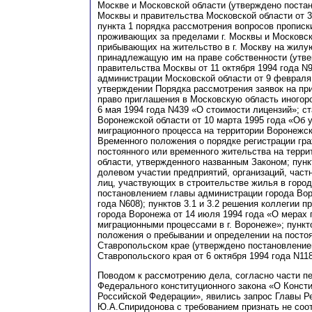
Москве и Московской области (утверждено поста
Москвы и правительства Московской области от 3 
пункта 1 порядка рассмотрения вопросов прописки
проживающих за пределами г. Москвы и Московск
прибывающих на жительство в г. Москву на жилу
принадлежащую им на праве собственности (утв
правительства Москвы от 11 октября 1994 года N
администрации Московской области от 9 февраля
утверждении Порядка рассмотрения заявок на пр
право приглашения в Московскую область иногор
6 мая 1994 года N439 «О стоимости лицензий»; ст
Воронежской области от 10 марта 1995 года «Об 
миграционного процесса на территории Воронежск
Временного положения о порядке регистрации гр
постоянного или временного жительства на терр
области, утвержденного названным Законом; пункт
долевом участии предприятий, организаций, час
лиц, участвующих в строительстве жилья в горо
постановлением главы администрации города Вор
года N608); пунктов 3.1 и 3.2 решения коллегии 
города Воронежа от 14 июля 1994 года «О мерах 
миграционными процессами в г. Воронеже»; пункто
положения о пребывании и определении на посто
Ставропольском крае (утверждено постановлени
Ставропольского края от 6 октября 1994 года N118
Поводом к рассмотрению дела, согласно части пе
Федерального конституционного закона «О Конст
Российской Федерации», явились запрос Главы Р
Ю.А.Спиридонова с требованием признать не со