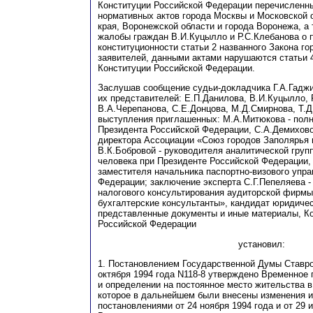
Конституции Российской Федерации перечисленн
нормативных актов города Москвы и Московской 
края, Воронежской области и города Воронежа, а
жалобы граждан В.И.Куцылло и Р.С.Клебанова о 
конституционности статьи 2 названного Закона г
заявителей, данными актами нарушаются статьи 4,
Конституции Российской Федерации.
Заслушав сообщение судьи-докладчика Г.А.Гаджи
их представителей: Е.П.Данилова, В.И.Куцылло, 
В.А.Черепанова, С.Е.Донцова, М.Д.Смирнова, Т.Д
выступления приглашенных: М.А.Митюкова - пол
Президента Российской Федерации, С.А.Демихово
директора Ассоциации «Союз городов Заполярья 
В.К.Бобровой - руководителя аналитической груп
человека при Президенте Российской Федерации, 
заместителя начальника паспортно-визового упр
Федерации; заключение эксперта С.Г.Пепеляева -
налогового консультирования аудиторской фирм
бухгалтерские консультанты», кандидат юридичес
представленные документы и иные материалы, К
Российской Федерации
установил:
1. Постановлением Государственной Думы Ставро
октября 1994 года N118-8 утверждено Временное
и определении на постоянное место жительства в
которое в дальнейшем были внесены изменения 
постановлениями от 24 ноября 1994 года и от 29 