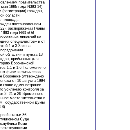
новлением правительства
мая 1995 года N393-14);
 (регистрации) граждан,
ой области,
ю площадь,
ержден постановлением
922); распоряжений Главы
 1993 года N83 «Об
иобретение лицензий на
одних специалистов» и от
атей 1 и 3 Закона
упорядочении
ой области» и пункта 18
аждан, прибывших для
иторию Воронежской
ов 1.1 и 1.6 Положения о
тных фирм и физических
де Воронеже (утверждено
онежа от 10 августа 1994
при главе администрации
по усилению контроля за
в 3, 21 и 29 Временного
янное место жительства в
ем Государственной Думы
-8).
рвой статьи 36
итуционном Суде
еспублики Коми
ответствующими