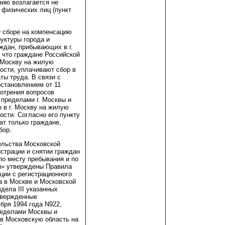
нзию возлагается не
а физических лиц (пункт
О сборе на компенсацию
уктуры города и
ждан, прибывающих в г.
, что граждане Российской
 Москву на жилую
ости, уплачивают сбор в
ты труда. В связи с
остановлением от 11
мотрения вопросов
 пределами г. Москвы и
 в г. Москву на жилую
сти. Согласно его пункту
ат только граждане,
бор.
ельства Московской
истрации и снятии граждан
по месту пребывания и по
и» утверждены Правила
ции с регистрационного
а в Москве и Московской
дела III указанных
твержденные
бря 1994 года N922,
ределами Москвы и
в Московскую область на