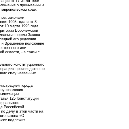
ации от 17 июля 1995
положения о пребывании и
Ставропольском крае.
лов, законами
юля 1995 года и от 8
от 10 марта 1995 года
рритории Воронежской
риваемые нормы Закона
следней его редакции
ак и Временное положение
остоянного или
й области, - в связи с
ального конституционного
ерации» производство по
вших силу названных
нистрацией города
моуправления.
омпетенции
татья 125 Конституции
едерального
де Российской
по делу в этой части на
ого закона «О
акже подлежит