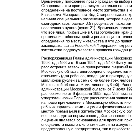
Временному положению право граждан на выбор 
Ставропольском крае реализуется только на возме
определение на постоянное место жительства в 
Кавказских Минеральных Вод Ставропольского к
наличии специального разрешения, которое выда
ежегодных квот, равных 0,5 процента от числа ж
населенного пункта (пункт 21). Временным полож
что все лица, прибывшие в Ставропольский край 
проживания, обязаны пройти регистрацию в течени
определения по месту жительства и что до прин
законодательства Российской Федерации под рег
жительства подразумевается прописка граждан (п
Распоряжениями Главы администрации Московско
1993 года N83 и от 6 мая 1994 года N439 был ут
рассмотрения заявок на приобретение лицензий н
Московскую область иногородних специалистов и
стоимость (для районов, входящих в пригородную
миллионов рублей за семью не более трех челове
Московской области - 6 миллионов рублей). Рас
администрации Московской области от 7 июля 19
распоряжение от 9 февраля 1993 года N83 призн
утвержден новый Порядок рассмотрения заявок н
на право приглашения в Московскую область ино
рабочих юридическими лицами и физическими л
местом пребывания и жительства Московскую обл
воспроизводятся нормы ранее действовавшего По
лицензия является основанием для прописки при
специалиста вместе с членами семьи на жилую п
предоставленную предприятием, так и приобрете